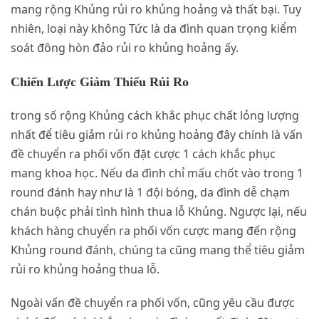
mang rộng Khủng rủi ro khủng hoảng và thất bại. Tuy
nhiên, loại này không Tức là da đình quan trọng kiểm
soát đông hòn đảo rủi ro khủng hoảng ấy.
Chiến Lược Giảm Thiểu Rủi Ro
trong số rộng Khủng cách khắc phục chất lỏng lượng
nhất để tiêu giảm rủi ro khủng hoảng đây chính là vấn
đề chuyển ra phối vốn đặt cược 1 cách khắc phục
mang khoa học. Nếu da đình chỉ mấu chốt vào trong 1
round đánh hay như là 1 đội bóng, da đình dễ chạm
chán buộc phải tình hình thua lỗ Khủng. Ngược lại, nếu
khách hàng chuyển ra phối vốn cược mang đến rộng
Khủng round đánh, chúng ta cũng mang thể tiêu giảm
rủi ro khủng hoảng thua lỗ.
Ngoài vấn đề chuyển ra phối vốn, cũng yêu cầu được