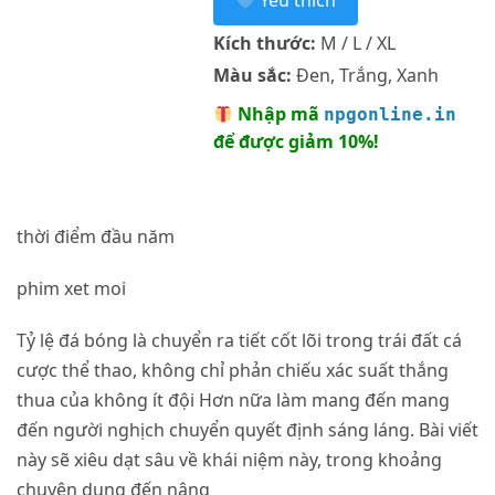
Yêu thích
Kích thước:
M / L / XL
Màu sắc:
Đen, Trắng, Xanh
Nhập mã
npgonline.in
để được giảm 10%!
thời điểm đầu năm
phim xet moi
Tỷ lệ đá bóng là chuyển ra tiết cốt lõi trong trái đất cá
cược thể thao, không chỉ phản chiếu xác suất thắng
thua của không ít đội Hơn nữa làm mang đến mang
đến người nghịch chuyển quyết định sáng láng. Bài viết
này sẽ xiêu dạt sâu về khái niệm này, trong khoảng
chuyên dụng đến nâng