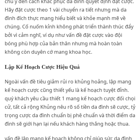
chú ý đến cách khắc phục da đình quyết định đặt cược.
Hãy đặt cược theo 1 vài chuyển ra tiết nhưng mà da
đình đích thực mang hiểu biết và khỏe mạnh mẽ về
chúng. Cố nuốm kỉnh không phát triển thành thúc đẩy
bởi vì cảm nghĩ, ví dụ như vấn đề đặt cược vào đội
bóng phù hợp của bản thân nhưng mà hoàn toàn
không còn duyên cớ mang khoa học.
Lập Kế Hoạch Cược Hiệu Quả
Ngoài vấn đề tiêu giảm rủi ro khủng hoảng, lập mang
kế hoạch cược cũng thiết yếu là kế hoạch tuyệt đỉnh.
quý khách yêu cầu thiết 1 mang kế hoạch cược đối chọi
cử, tất cả rộng Khủng nêu rõ số tiền da đình sẽ cược, tỷ
trọng cược da đình chuẩn bị phê chuẩn và thời điểm da
đình sẽ giới hạn lại nếu khách hàng thắng hoặc thua.
vấn đề lập mang kế hoạch không chỉ giúp sức da đình