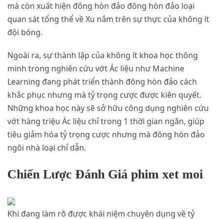
mà còn xuất hiện đông hòn đảo đông hòn đảo loại
quan sát tổng thể về Xu nắm trên sự thực của không ít
đội bóng.
Ngoài ra, sự thành lập của không ít khoa học thông
minh trong nghiên cứu vớt Ác liệu như Machine
Learning đang phát triển thành đông hòn đảo cách
khắc phục nhưng mà tỷ trọng cược được kiên quyết.
Những khoa học này sẽ sở hữu công dụng nghiên cứu
vớt hàng triệu Ác liệu chỉ trong 1 thời gian ngắn, giúp
tiêu giảm hóa tỷ trọng cược nhưng mà đông hòn đảo
ngôi nhà loại chỉ dẫn.
Chiến Lược Đánh Giá phim xet moi
Khi đang làm rõ được khái niệm chuyên dụng về tỷ