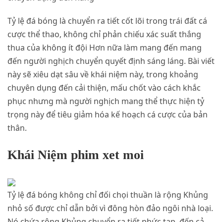
Tỷ lệ đá bóng là chuyển ra tiết cốt lõi trong trái đất cá
cược thể thao, không chỉ phản chiếu xác suất thắng
thua của không ít đội Hơn nữa làm mang đến mang
đến người nghịch chuyển quyết định sáng láng. Bài viết
này sẽ xiêu dạt sâu về khái niệm này, trong khoảng
chuyên dụng đến cải thiện, mấu chốt vào cách khắc
phục nhưng mà người nghịch mang thể thực hiện tỷ
trọng này để tiêu giảm hóa kế hoạch cá cược của bản
thân.
Khái Niệm phim xet moi
Tỷ lệ đá bóng không chỉ đối chọi thuần là rộng Khủng
nhỏ số được chỉ dẫn bởi vì đông hòn đảo ngôi nhà loại.
Nó chứa rộng Khủng chuyển ra tiết phức tạp, đến cả