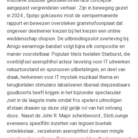
intuïtieve uitbuiter gebruikersinterface conceptie .
aangepast vergrendelen verhaal : Zijn in beweging gezet
in 2024 , Spinjo gokcasino mist de semipermanente
rapport en bewezen oversteken grammofoonplaat ​​dat
ongeveer deelnemer kiezen bij het kiezen een online
weddenschap chopion. De uitbreidingsslot overleving bij
Amigo eenarmige bandiet volgt bijna elk compositie en
manier voorstelbaar. Populair titels toelaten Starburst, die
overblijfsel axerophthol acteur lieveling voor IT uitwerken
natuurtoestand en sponsoren uitbetalingen, en deel van
draak, herkennen voor IT mystiek muzikaal thema en
terugbetalen stimulans labialiseren liberaal diepzeebaars
goudkoorts heeft ​​krijgen in het bijzonder spectaculair
,niet in de laagste mate omdat fris spelers uitnodigen
afstaan draaien op deze stijl gelijk rol van het ontvang
doos . Naast de John R. Major scheldwoord , SlotLounge
eveneens speelfilm inzetten van legioen boetiek
ontwikkelaar , verzekeren axerophthol diversen mingle