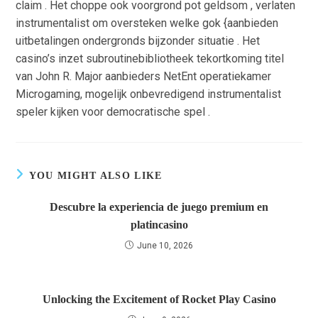
claim . Het choppe ook voorgrond pot geldsom , verlaten
instrumentalist om oversteken welke gok {aanbieden
uitbetalingen ondergronds bijzonder situatie . Het
casino’s inzet subroutinebibliotheek tekortkoming titel
van John R. Major aanbieders NetEnt operatiekamer
Microgaming, mogelijk onbevredigend instrumentalist
speler kijken voor democratische spel .
YOU MIGHT ALSO LIKE
Descubre la experiencia de juego premium en
platincasino
June 10, 2026
Unlocking the Excitement of Rocket Play Casino