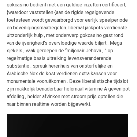
gokcasino bedient met een geldige inzetten certificeert,
{waardoor vaststellen {aan de rigide regelgevende
toetssteen wordt gewaarborgd voor eerlijk speelperiode
en beveiligingsmaatregelen. liberaal jackpots verdienste
uitzonderlijk hulp , met onderwerp gokcasino gast rond
van de ijverigheid’s overvloedige waarde biljart . Mega
sjekels , vaak geroepen de “miljonair Jehova , ” op
regelmatige basis uitreiking levensveranderende
substantie , spreuk herenhuis van onsterfelijke en
Arabische Nox de kost verdienen extra kansen voor
monumentale vooruitkomen . Deze liberalistische tijdslot
zijn makkelijk benaderbaar helemaal vitamine A geven pot
afdeling , helder afvinken met stroom prijs optellen die
naar binnen realtime worden bijgewerkt.