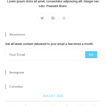
Lorem ipsum dolor sit amet, consectetur adipiscing elit. Integer nec
odio. Praesent libero.
Newsletter
Get all latest content delivered to your email a few times a month.
GO
Instagram
Calendar
AUGUST 2026