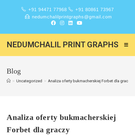
+91 94471 77968
+91 80861 73967
nedumchalilprintgraphs@gmail.com
NEDUMCHALIL PRINT GRAPHS
Blog
>
Uncategorized
>
Analiza oferty bukmacherskiej Forbet dla graczy
Analiza oferty bukmacherskiej
Forbet dla graczy