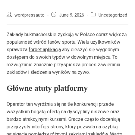
wordpressauto
June 9, 2026
Uncategorized
Zakłady bukmacherskie zyskują w Polsce coraz większą
popularność wśród fanów sportu. Wielu użytkowników
sprawdza
forbet aplikacja
aby cieszyć się wygodnym
dostępem do swoich typów w dowolnym miejscu. To
rozwiązanie znacznie przyspiesza proces zawierania
zakładów i śledzenia wyników na żywo.
Główne atuty platformy
Operator ten wyróżnia się na tle konkurencji przede
wszystkim bogatą ofertą na dyscypliny niszowe oraz
bardzo atrakcyjnymi kursami. Gracze często doceniają
przejrzysty interfejs strony, który pozwala na szybką
nawigację pomiędzy różnymi sekcjami zakładów. Warto