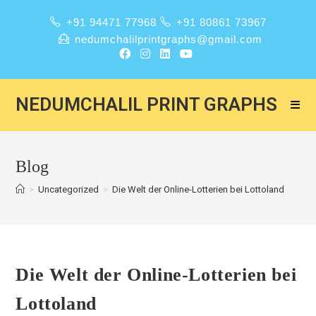
+91 94471 77968
+91 80861 73967
nedumchalilprintgraphs@gmail.com
NEDUMCHALIL PRINT GRAPHS
Blog
>
Uncategorized
>
Die Welt der Online-Lotterien bei Lottoland
Die Welt der Online-Lotterien bei
Lottoland