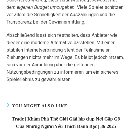
dem eigenen Budget umzugehen.
Viele Spieler schätzen
vor allem die Schnelligkeit der Auszahlungen und die
Transparenz bei der Gewinnermittlung.
Abschließend lässt sich festhalten, dass Anbieter wie
dieser eine moderne Alternative darstellen. Mit einer
stabilen Internetverbindung steht der Teilnahme an
Ziehungen nichts mehr im Wege. Es bleibt jedoch ratsam,
sich vor der Anmeldung über die geltenden
Nutzungsbedingungen zu informieren, um ein sicheres
Spielerlebnis zu gewährleisten.
YOU MIGHT ALSO LIKE
Trade | Khám Phá Thế Giới Giải hip clup Nơi Gặp Gỡ
Của Những Người Yêu Thích Đánh Bạc | 36-2025