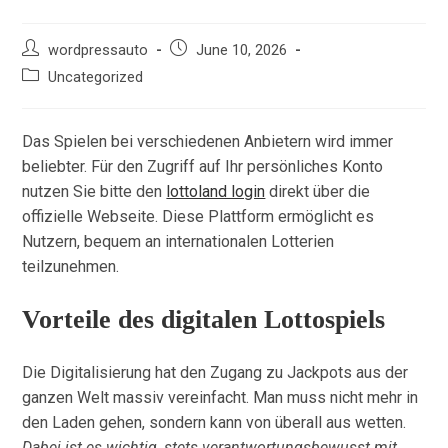
wordpressauto
June 10, 2026
Uncategorized
Das Spielen bei verschiedenen Anbietern wird immer
beliebter. Für den Zugriff auf Ihr persönliches Konto
nutzen Sie bitte den
lottoland login
direkt über die
offizielle Webseite. Diese Plattform ermöglicht es
Nutzern, bequem an internationalen Lotterien
teilzunehmen.
Vorteile des digitalen Lottospiels
Die Digitalisierung hat den Zugang zu Jackpots aus der
ganzen Welt massiv vereinfacht. Man muss nicht mehr in
den Laden gehen, sondern kann von überall aus wetten.
Dabei ist es wichtig, stets verantwortungsbewusst mit