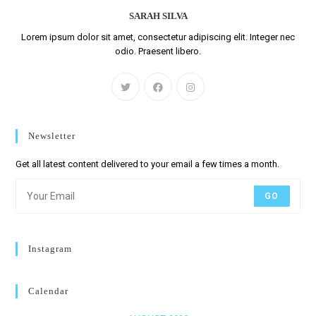
SARAH SILVA
Lorem ipsum dolor sit amet, consectetur adipiscing elit. Integer nec
odio. Praesent libero.
Newsletter
Get all latest content delivered to your email a few times a month.
GO
Instagram
Calendar