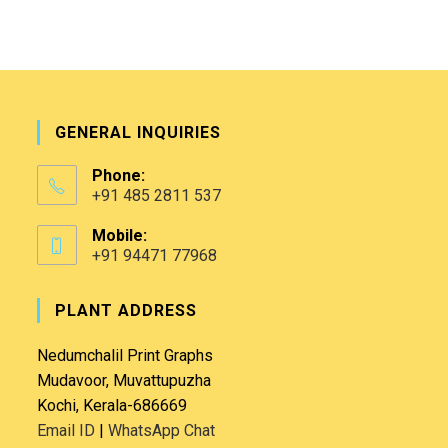
GENERAL INQUIRIES
Phone:
+91 485 2811 537
Mobile:
+91 94471 77968
PLANT ADDRESS
Nedumchalil Print Graphs
Mudavoor, Muvattupuzha
Kochi, Kerala-686669
Email ID
|
WhatsApp Chat