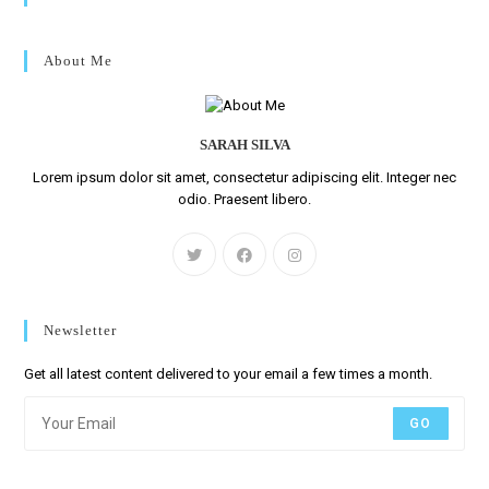
About Me
SARAH SILVA
Lorem ipsum dolor sit amet, consectetur adipiscing elit. Integer nec
odio. Praesent libero.
Newsletter
Get all latest content delivered to your email a few times a month.
GO