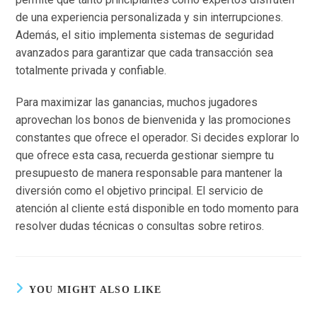
de una experiencia personalizada y sin interrupciones.
Además, el sitio implementa sistemas de seguridad
avanzados para garantizar que cada transacción sea
totalmente privada y confiable.
Para maximizar las ganancias, muchos jugadores
aprovechan los bonos de bienvenida y las promociones
constantes que ofrece el operador. Si decides explorar lo
que ofrece esta casa, recuerda gestionar siempre tu
presupuesto de manera responsable para mantener la
diversión como el objetivo principal. El servicio de
atención al cliente está disponible en todo momento para
resolver dudas técnicas o consultas sobre retiros.
YOU MIGHT ALSO LIKE