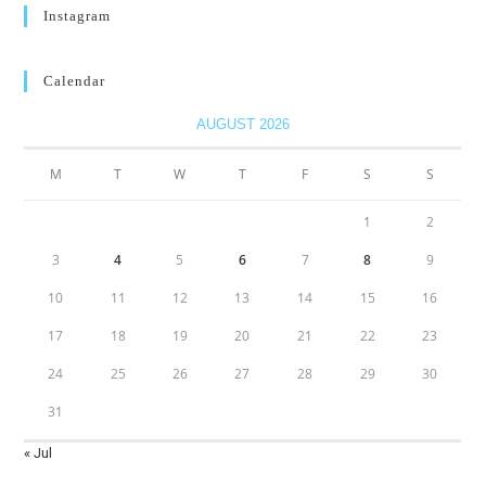
Instagram
Calendar
AUGUST 2026
M
T
W
T
F
S
S
1
2
3
4
5
6
7
8
9
10
11
12
13
14
15
16
17
18
19
20
21
22
23
24
25
26
27
28
29
30
31
« Jul