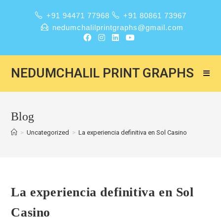
+91 94471 77968
+91 80861 73967
nedumchalilprintgraphs@gmail.com
NEDUMCHALIL PRINT GRAPHS
Blog
>
Uncategorized
>
La experiencia definitiva en Sol Casino
La experiencia definitiva en Sol
Casino