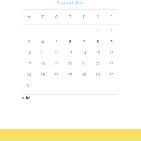
AUGUST 2026
M
T
W
T
F
S
S
1
2
3
4
5
6
7
8
9
10
11
12
13
14
15
16
17
18
19
20
21
22
23
24
25
26
27
28
29
30
31
« Jul