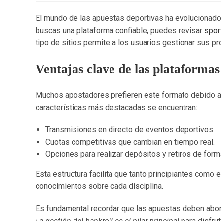
El mundo de las apuestas deportivas ha evolucionado
buscas una plataforma confiable, puedes revisar
spor
tipo de sitios permite a los usuarios gestionar sus p
Ventajas clave de las plataforma
Muchos apostadores prefieren este formato debido a 
características más destacadas se encuentran:
Transmisiones en directo de eventos deportivos.
Cuotas competitivas que cambian en tiempo real.
Opciones para realizar depósitos y retiros de forma
Esta estructura facilita que tanto principiantes com
conocimientos sobre cada disciplina.
Es fundamental recordar que las apuestas deben abo
La gestión del bankroll es el pilar principal
para disfrut