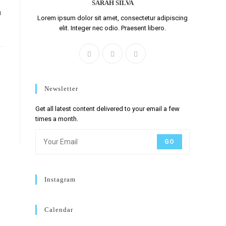
SARAH SILVA
a
Lorem ipsum dolor sit amet, consectetur adipiscing
elit. Integer nec odio. Praesent libero.
Newsletter
Get all latest content delivered to your email a few
times a month.
GO
Instagram
Calendar