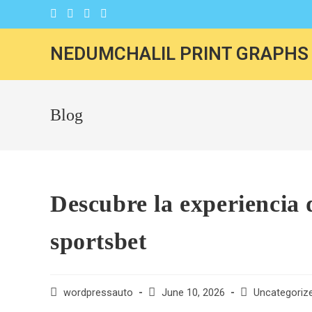
NEDUMCHALIL PRINT GRAPHS
Blog
Descubre la experiencia 
sportsbet
wordpressauto
June 10, 2026
Uncategoriz