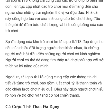
tải app tk118 không chỉ cung cấp các trò chơi phổ biến mà
còn liên tục cập nhật các trò chơi mới để mang đến cho
người chơi những trải nghiệm thú vị và độc đáo. Nhà cái
này cũng hợp tác với các nhà cung cấp trò chơi hàng đầu
thế giới để đảm bảo chất lượng và tính công bằng của các
trò chơi.
Sự đa dạng của kho trò chơi tại tải app tk118 đáp ứng nhu
cầu của nhiều đối tượng người chơi khác nhau, từ những
người mới bắt đầu đến những người chơi có kinh nghiệm.
Người chơi có thể dễ dàng tìm thấy trò chơi phù hợp với sở
thích và kỹ năng của mình.
Ngoài ra, tải app tk118 cũng cung cấp các thông tin chi
tiết về từng trò chơi, bao gồm luật chơi, tỷ lệ thanh toán và
các chiến lược chơi hiệu quả. Điều này giúp người chơi hiểu
rõ hơn về trò chơi và tăng cơ hội chiến thắng.
Cá Cược Thể Thao Đa Dạng