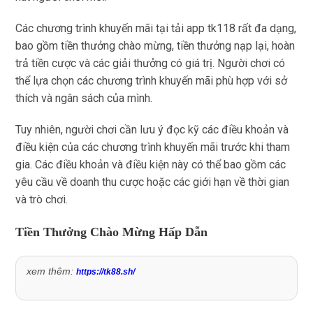
Các chương trình khuyến mãi tại tải app tk118 rất đa dạng,
bao gồm tiền thưởng chào mừng, tiền thưởng nạp lại, hoàn
trả tiền cược và các giải thưởng có giá trị. Người chơi có
thể lựa chọn các chương trình khuyến mãi phù hợp với sở
thích và ngân sách của mình.
Tuy nhiên, người chơi cần lưu ý đọc kỹ các điều khoản và
điều kiện của các chương trình khuyến mãi trước khi tham
gia. Các điều khoản và điều kiện này có thể bao gồm các
yêu cầu về doanh thu cược hoặc các giới hạn về thời gian
và trò chơi.
Tiền Thưởng Chào Mừng Hấp Dẫn
xem thêm:
https://tk88.sh/