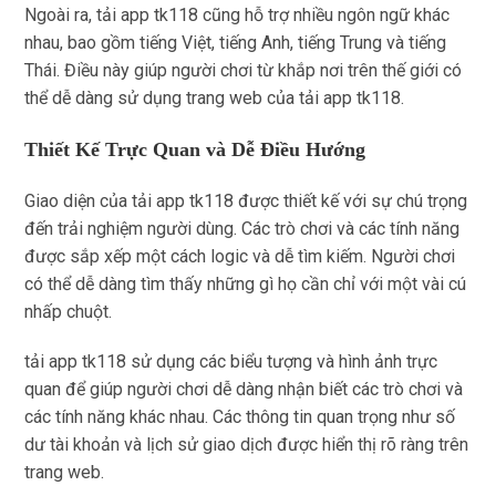
Ngoài ra, tải app tk118 cũng hỗ trợ nhiều ngôn ngữ khác
nhau, bao gồm tiếng Việt, tiếng Anh, tiếng Trung và tiếng
Thái. Điều này giúp người chơi từ khắp nơi trên thế giới có
thể dễ dàng sử dụng trang web của tải app tk118.
Thiết Kế Trực Quan và Dễ Điều Hướng
Giao diện của tải app tk118 được thiết kế với sự chú trọng
đến trải nghiệm người dùng. Các trò chơi và các tính năng
được sắp xếp một cách logic và dễ tìm kiếm. Người chơi
có thể dễ dàng tìm thấy những gì họ cần chỉ với một vài cú
nhấp chuột.
tải app tk118 sử dụng các biểu tượng và hình ảnh trực
quan để giúp người chơi dễ dàng nhận biết các trò chơi và
các tính năng khác nhau. Các thông tin quan trọng như số
dư tài khoản và lịch sử giao dịch được hiển thị rõ ràng trên
trang web.