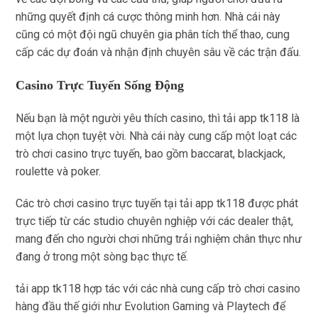
những quyết định cá cược thông minh hơn. Nhà cái này
cũng có một đội ngũ chuyên gia phân tích thể thao, cung
cấp các dự đoán và nhận định chuyên sâu về các trận đấu.
Casino Trực Tuyến Sống Động
Nếu bạn là một người yêu thích casino, thì tải app tk118 là
một lựa chọn tuyệt vời. Nhà cái này cung cấp một loạt các
trò chơi casino trực tuyến, bao gồm baccarat, blackjack,
roulette và poker.
Các trò chơi casino trực tuyến tại tải app tk118 được phát
trực tiếp từ các studio chuyên nghiệp với các dealer thật,
mang đến cho người chơi những trải nghiệm chân thực như
đang ở trong một sòng bạc thực tế.
tải app tk118 hợp tác với các nhà cung cấp trò chơi casino
hàng đầu thế giới như Evolution Gaming và Playtech để