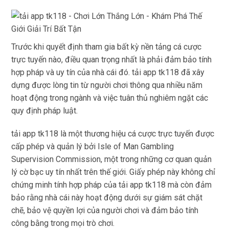
Trước khi quyết định tham gia bất kỳ nền tảng cá cược
trực tuyến nào, điều quan trọng nhất là phải đảm bảo tính
hợp pháp và uy tín của nhà cái đó. tải app tk118 đã xây
dựng được lòng tin từ người chơi thông qua nhiều năm
hoạt động trong ngành và việc tuân thủ nghiêm ngặt các
quy định pháp luật.
tải app tk118 là một thương hiệu cá cược trực tuyến được
cấp phép và quản lý bởi Isle of Man Gambling
Supervision Commission, một trong những cơ quan quản
lý cờ bạc uy tín nhất trên thế giới. Giấy phép này không chỉ
chứng minh tính hợp pháp của tải app tk118 mà còn đảm
bảo rằng nhà cái này hoạt động dưới sự giám sát chặt
chẽ, bảo vệ quyền lợi của người chơi và đảm bảo tính
công bằng trong mọi trò chơi.