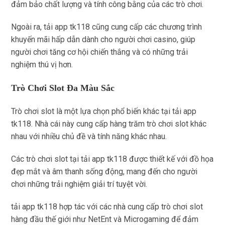
đảm bảo chất lượng và tính công bằng của các trò chơi.
Ngoài ra, tải app tk118 cũng cung cấp các chương trình
khuyến mãi hấp dẫn dành cho người chơi casino, giúp
người chơi tăng cơ hội chiến thắng và có những trải
nghiệm thú vị hơn.
Trò Chơi Slot Đa Màu Sắc
Trò chơi slot là một lựa chọn phổ biến khác tại tải app
tk118. Nhà cái này cung cấp hàng trăm trò chơi slot khác
nhau với nhiều chủ đề và tính năng khác nhau.
Các trò chơi slot tại tải app tk118 được thiết kế với đồ họa
đẹp mắt và âm thanh sống động, mang đến cho người
chơi những trải nghiệm giải trí tuyệt vời.
tải app tk118 hợp tác với các nhà cung cấp trò chơi slot
hàng đầu thế giới như NetEnt và Microgaming để đảm