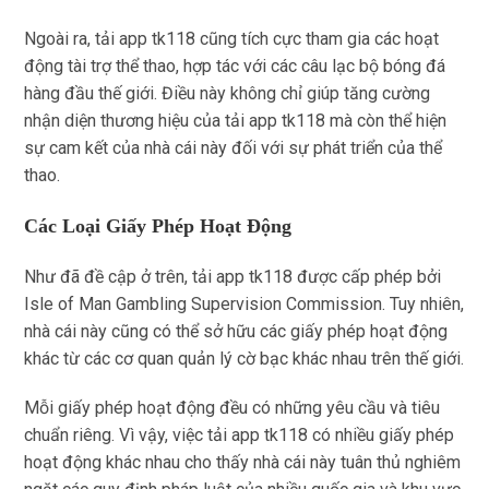
Ngoài ra, tải app tk118 cũng tích cực tham gia các hoạt
động tài trợ thể thao, hợp tác với các câu lạc bộ bóng đá
hàng đầu thế giới. Điều này không chỉ giúp tăng cường
nhận diện thương hiệu của tải app tk118 mà còn thể hiện
sự cam kết của nhà cái này đối với sự phát triển của thể
thao.
Các Loại Giấy Phép Hoạt Động
Như đã đề cập ở trên, tải app tk118 được cấp phép bởi
Isle of Man Gambling Supervision Commission. Tuy nhiên,
nhà cái này cũng có thể sở hữu các giấy phép hoạt động
khác từ các cơ quan quản lý cờ bạc khác nhau trên thế giới.
Mỗi giấy phép hoạt động đều có những yêu cầu và tiêu
chuẩn riêng. Vì vậy, việc tải app tk118 có nhiều giấy phép
hoạt động khác nhau cho thấy nhà cái này tuân thủ nghiêm