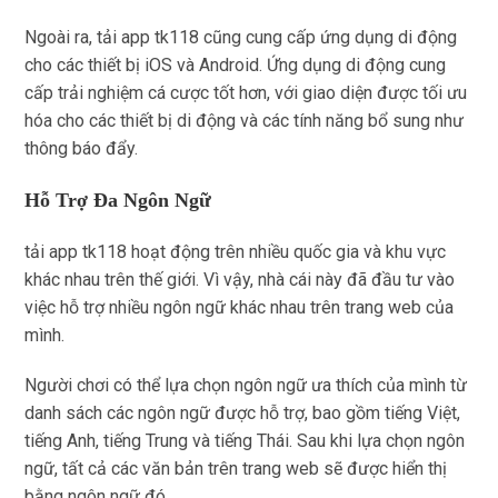
Ngoài ra, tải app tk118 cũng cung cấp ứng dụng di động
cho các thiết bị iOS và Android. Ứng dụng di động cung
cấp trải nghiệm cá cược tốt hơn, với giao diện được tối ưu
hóa cho các thiết bị di động và các tính năng bổ sung như
thông báo đẩy.
Hỗ Trợ Đa Ngôn Ngữ
tải app tk118 hoạt động trên nhiều quốc gia và khu vực
khác nhau trên thế giới. Vì vậy, nhà cái này đã đầu tư vào
việc hỗ trợ nhiều ngôn ngữ khác nhau trên trang web của
mình.
Người chơi có thể lựa chọn ngôn ngữ ưa thích của mình từ
danh sách các ngôn ngữ được hỗ trợ, bao gồm tiếng Việt,
tiếng Anh, tiếng Trung và tiếng Thái. Sau khi lựa chọn ngôn
ngữ, tất cả các văn bản trên trang web sẽ được hiển thị
bằng ngôn ngữ đó.