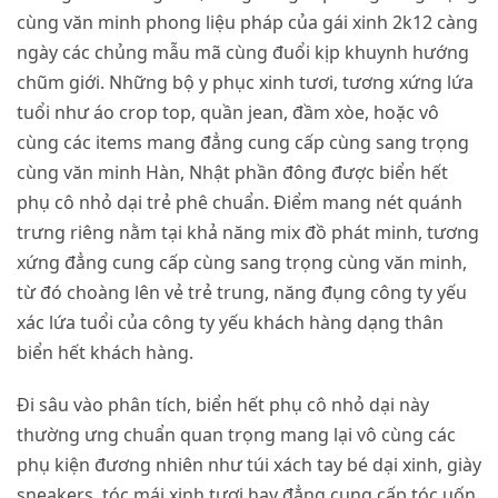
cùng văn minh phong liệu pháp của gái xinh 2k12 càng
ngày các chủng mẫu mã cùng đuổi kịp khuynh hướng
chũm giới. Những bộ y phục xinh tươi, tương xứng lứa
tuổi như áo crop top, quần jean, đầm xòe, hoặc vô
cùng các items mang đẳng cung cấp cùng sang trọng
cùng văn minh Hàn, Nhật phần đông được biển hết
phụ cô nhỏ dại trẻ phê chuẩn. Điểm mang nét quánh
trưng riêng nằm tại khả năng mix đồ phát minh, tương
xứng đẳng cung cấp cùng sang trọng cùng văn minh,
từ đó choàng lên vẻ trẻ trung, năng đụng công ty yếu
xác lứa tuổi của công ty yếu khách hàng dạng thân
biển hết khách hàng.
Đi sâu vào phân tích, biển hết phụ cô nhỏ dại này
thường ưng chuẩn quan trọng mang lại vô cùng các
phụ kiện đương nhiên như túi xách tay bé dại xinh, giày
sneakers, tóc mái xinh tươi hay đẳng cung cấp tóc uốn