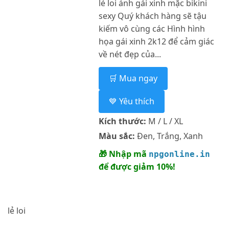
lẻ loi ảnh gái xinh mặc bikini
sexy Quý khách hàng sẽ tậu
kiếm vô cùng các Hình hình
họa gái xinh 2k12 để cảm giác
về nét đẹp của...
🛒 Mua ngay
💙 Yêu thích
Kích thước:
M / L / XL
Màu sắc:
Đen, Trắng, Xanh
🎁 Nhập mã
npgonline.in
để được giảm 10%!
lẻ loi