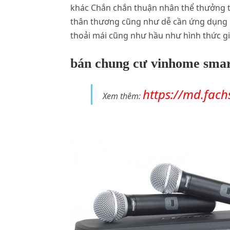
khác Chắn chắn thuận nhân thể thưởng t
thân thương cũng như dễ cần ứng dụng c
thoải mái cũng như hầu như hình thức giả
bán chung cư vinhome smar
https://md.fac
Xem thêm: