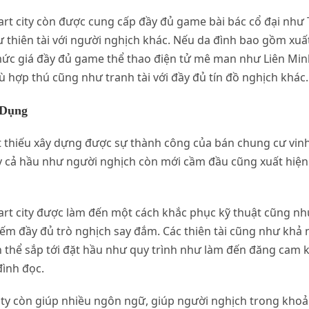
rt city còn được cung cấp đầy đủ game bài bác cổ đại như T
ư thiên tài với người nghịch khác. Nếu da đình bao gồm xuấ
mức giá đầy đủ game thể thao điện tử mê man như Liên Minh 
 hợp thú cũng như tranh tài với đầy đủ tín đồ nghịch khác.
 Dụng
ết thiếu xây dựng được sự thành công của bán chung cư vin
 cả hầu như người nghịch còn mới cầm đầu cũng xuất hiện
rt city được làm đến một cách khắc phục kỹ thuật cũng như
ếm đầy đủ trò nghịch say đắm. Các thiên tài cũng như khả
thể sắp tới đặt hầu như quy trình như làm đến đăng cam kết
đình đọc.
ty còn giúp nhiều ngôn ngữ, giúp người nghịch trong khoảng