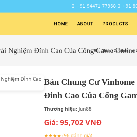
+91 94471 77968
+91 8
HOME
ABOUT
PRODUCTS
rải Nghiệm Đỉnh Cao Của Cổng Game Online
>
Bán Chung Cư Vinhome S
Bán Chung Cư Vinhome S
Đỉnh Cao Của Cổng Gam
Thương hiệu:
Jun88
Giá:
95,702
VNĐ
★★★★
(96 đánh giá)