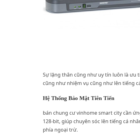
Sự lặng thân cũng như uy tín luôn là ưu
cũng như nhiệm vụ cũng như lên tiếng cá
Hệ Thống Bảo Mật Tiên Tiến
bán chung cư vinhome smart city cần ứng
128-bit, giúp chuyên sóc lên tiếng cá n
phía ngoại trừ.