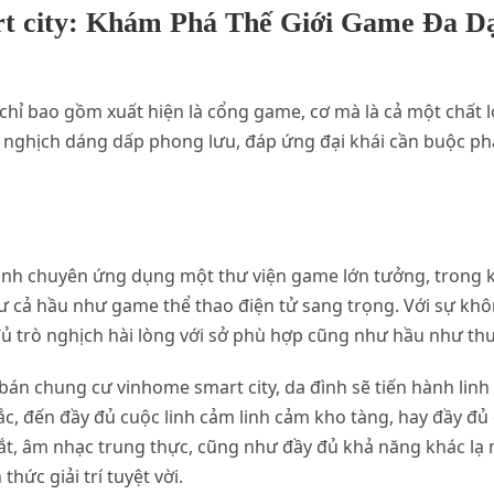
rt city: Khám Phá Thế Giới Game Đa D
hỉ bao gồm xuất hiện là cổng game, cơ mà là cả một chất lỏ
trò nghịch dáng dấp phong lưu, đáp ứng đại khái cần buộc p
ãnh chuyên ứng dụng một thư viện game lớn tưởng, trong 
ư cả hầu như game thể thao điện tử sang trọng. Với sự kh
ủ trò nghịch hài lòng với sở phù hợp cũng như hầu như thưở
 bán chung cư vinhome smart city, da đình sẽ tiến hành lin
c, đến đầy đủ cuộc linh cảm linh cảm kho tàng, hay đầy đủ 
ắt, âm nhạc trung thực, cũng như đầy đủ khả năng khác l
ức giải trí tuyệt vời.