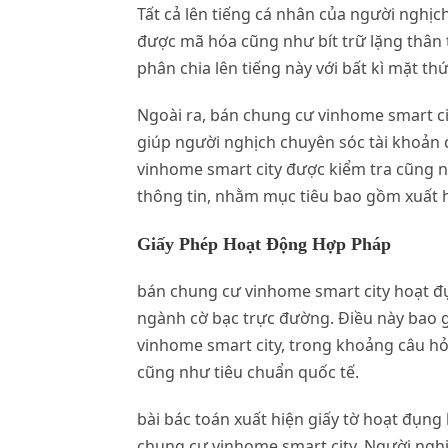
Tất cả lên tiếng cá nhân của người nghịc
được mã hóa cũng như bít trữ lặng thân
phân chia lên tiếng này với bất kì mặt th
Ngoài ra, bán chung cư vinhome smart ci
giúp người nghịch chuyên sóc tài khoản 
vinhome smart city được kiểm tra cũng 
thông tin, nhằm mục tiêu bao gồm xuất h
Giấy Phép Hoạt Động Hợp Pháp
bán chung cư vinhome smart city hoạt đụ
ngành cờ bạc trực đường. Điều này bao g
vinhome smart city, trong khoảng câu hỏ
cũng như tiêu chuẩn quốc tế.
bài bác toán xuất hiện giấy tờ hoạt đụng
chung cư vinhome smart city. Người nghị