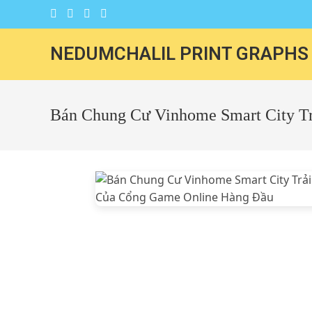
NEDUMCHALIL PRINT GRAPHS
Bán Chung Cư Vinhome Smart City T