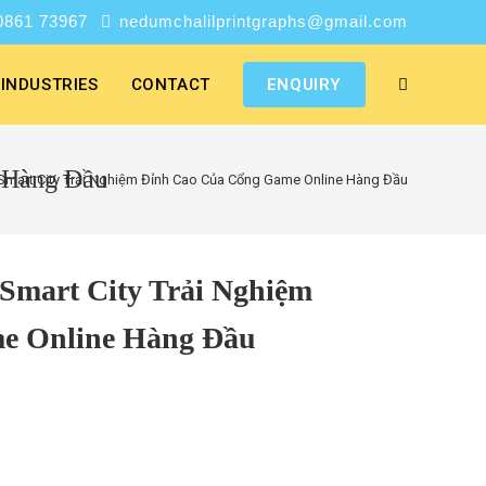
0861 73967
nedumchalilprintgraphs@gmail.com
INDUSTRIES
CONTACT
ENQUIRY
 Hàng Đầu
mart City Trải Nghiệm Đỉnh Cao Của Cổng Game Online Hàng Đầu
mart City Trải Nghiệm
e Online Hàng Đầu