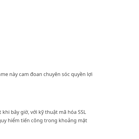
game này cam đoan chuyên sóc quyền lợi
khi bây giờ, với kỹ thuật mã hóa SSL
nguy hiểm tiến công trong khoảng mặt