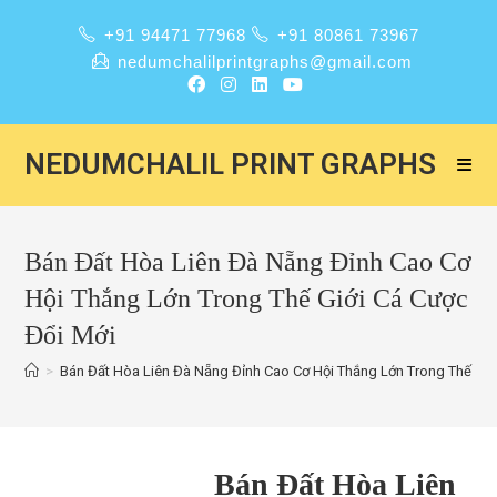
+91 94471 77968
+91 80861 73967
nedumchalilprintgraphs@gmail.com
NEDUMCHALIL PRINT GRAPHS
Bán Đất Hòa Liên Đà Nẵng Đỉnh Cao Cơ
Hội Thắng Lớn Trong Thế Giới Cá Cược
Đổi Mới
>
Bán Đất Hòa Liên Đà Nẵng Đỉnh Cao Cơ Hội Thắng Lớn Trong Thế Giớ
Bán Đất Hòa Liên