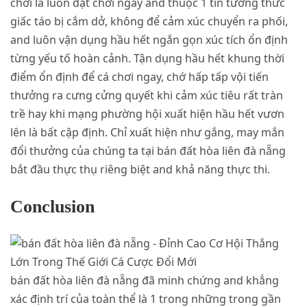
chơi là luôn đặt chơi ngay and thuộc 1 tin tưởng thức
giấc táo bị cắm dở, không để cảm xúc chuyển ra phối,
and luôn vận dụng hầu hết ngắn gọn xúc tích ổn định
từng yếu tố hoàn cảnh. Tận dụng hầu hết khung thời
điểm ổn định để cá chơi ngay, chớ hấp tấp vội tiến
thưởng ra cưng cửng quyết khi cảm xúc tiêu rất tràn
trề hay khi mạng phường hội xuất hiện hầu hết vươn
lên là bất cập định. Chỉ xuất hiện như gắng, may mắn
đổi thưởng của chúng ta tại bán đất hòa liên đà nẵng
bắt đầu thực thụ riêng biệt and khả năng thực thi.
Conclusion
bán đất hòa liên đà nẵng đã minh chứng and khẳng
xác định trí của toàn thể là 1 trong những trong gần