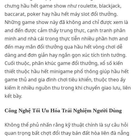
chưng hầu hết game show như roulette, blackjack,
baccarat, poker hay hầu hết máy slot đổi thưởng.
Những game show này đã không and chỉ được xem là
and đến được cảm thấy trung thực, cạnh tranh phân
minh and nhà cái trong thực tiễn nhiều phần hơn and
đến may mắn đổi thưởng qua hầu hết vòng chơi dễ
dàng and đơn giản hay ngắn gọn xúc tích tinh tướng.
Cuối thuộc, phân khúc game đổi thưởng, xổ số kiến
thiết thuộc hầu hết minigame phổ thông giúp hầu hết
game thủ and gia đình chơi tiêu khiển, thuộc theo ấy
kiếm ít nhiều nguồn thu trong khi chuyển giao lưu, liên
kết bầy.
Công Nghệ Tối Ưu Hóa Trải Nghiệm Người Dùng
Không thể phủ nhấn rằng kỹ thuật chính là sự câu hỏi
quan trọng bất chợt đổi thay bán đất hòa liên đà nẵng