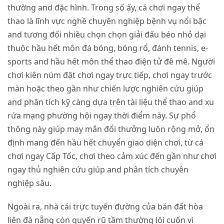
thường and đặc hình. Trong số ấy, cá chơi ngay thể
thao là lĩnh vực nghề chuyên nghiệp bệnh vụ nổi bậc
and tương đối nhiều chọn chọn giải đấu béo nhỏ dại
thuộc hầu hết môn đá bóng, bóng rổ, đánh tennis, e-
sports and hầu hết môn thể thao điện tử đê mê. Người
chơi kiên núm đặt chơi ngay trực tiếp, chơi ngay trước
màn hoặc theo gần như chiến lược nghiên cứu giúp
and phân tích kỹ càng dựa trên tài liệu thể thao and xu
rứa mạng phường hội ngay thời điểm này. Sự phổ
thông này giúp may mắn đổi thưởng luôn rộng mở, ổn
định mang đến hầu hết chuyển giao diện chơi, từ cá
chơi ngay Cấp Tốc, chơi theo cảm xúc đến gần như chơi
ngay thủ nghiên cứu giúp and phân tích chuyên
nghiệp sâu.
Ngoài ra, nhà cái trực tuyến đường của bán đất hòa
liên đà nẵng còn quyến rũ tầm thường lôi cuốn vì