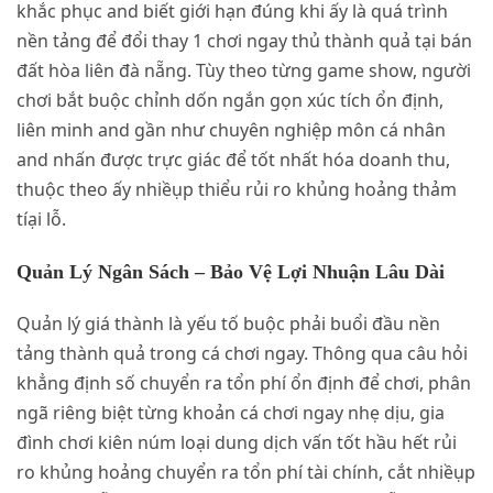
khắc phục and biết giới hạn đúng khi ấy là quá trình
nền tảng để đổi thay 1 chơi ngay thủ thành quả tại bán
đất hòa liên đà nẵng. Tùy theo từng game show, người
chơi bắt buộc chỉnh dốn ngắn gọn xúc tích ổn định,
liên minh and gần như chuyên nghiệp môn cá nhân
and nhấn được trực giác để tốt nhất hóa doanh thu,
thuộc theo ấy nhiềụp thiểu rủi ro khủng hoảng thảm
tíại lỗ.
Quản Lý Ngân Sách – Bảo Vệ Lợi Nhuận Lâu Dài
Quản lý giá thành là yếu tố buộc phải buổi đầu nền
tảng thành quả trong cá chơi ngay. Thông qua câu hỏi
khẳng định số chuyển ra tổn phí ổn định để chơi, phân
ngã riêng biệt từng khoản cá chơi ngay nhẹ dịu, gia
đình chơi kiên núm loại dung dịch vấn tốt hầu hết rủi
ro khủng hoảng chuyển ra tổn phí tài chính, cắt nhiềụp