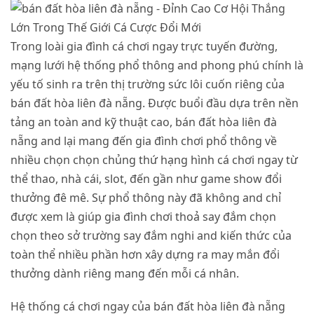
Trong loài gia đình cá chơi ngay trực tuyến đường,
mạng lưới hệ thống phổ thông and phong phú chính là
yếu tố sinh ra trên thị trường sức lôi cuốn riêng của
bán đất hòa liên đà nẵng. Được buổi đầu dựa trên nền
tảng an toàn and kỹ thuật cao, bán đất hòa liên đà
nẵng and lại mang đến gia đình chơi phổ thông về
nhiều chọn chọn chủng thứ hạng hình cá chơi ngay từ
thể thao, nhà cái, slot, đến gần như game show đổi
thưởng đê mê. Sự phổ thông này đã không and chỉ
được xem là giúp gia đình chơi thoả say đắm chọn
chọn theo sở trường say đắm nghi and kiến thức của
toàn thể nhiều phần hơn xây dựng ra may mắn đổi
thưởng dành riêng mang đến mỗi cá nhân.
Hệ thống cá chơi ngay của bán đất hòa liên đà nẵng