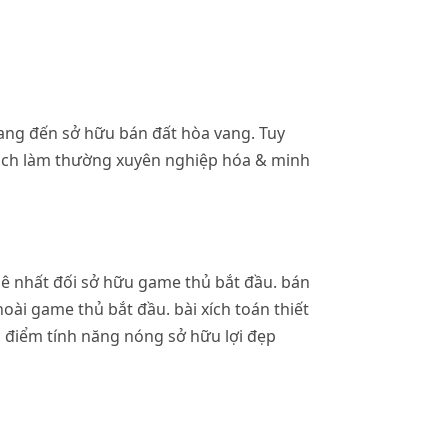
ang đến sở hữu bán đất hòa vang. Tuy
 cách làm thường xuyên nghiệp hóa & minh
ê nhất đối sở hữu game thủ bắt đầu. bán
oài game thủ bắt đầu. bài xích toán thiết
 điểm tính năng nóng sở hữu lợi đẹp