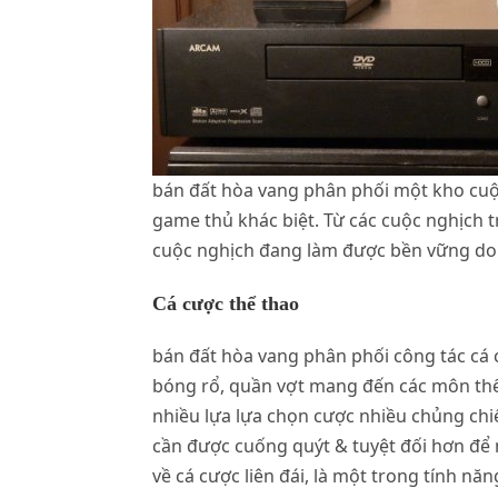
bán đất hòa vang phân phối một kho cuộ
game thủ khác biệt. Từ các cuộc nghịch 
cuộc nghịch đang làm được bền vững do s
Cá cược thể thao
bán đất hòa vang phân phối công tác cá 
bóng rổ, quần vợt mang đến các môn thể 
nhiều lựa lựa chọn cược nhiều chủng chiế
cần được cuống quýt & tuyệt đối hơn để 
về cá cược liên đái, là một trong tính n