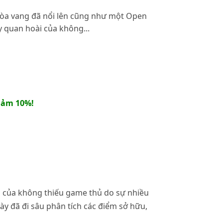
òa vang đã nổi lên cũng như một Open
y quan hoài của không...
iảm 10%!
i của không thiếu game thủ do sự nhiều
y đã đi sâu phân tích các điểm sở hữu,