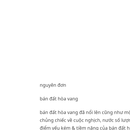
nguyên đơn
bán đất hòa vang
bán đất hòa vang đã nổi lên cũng như mộ
chủng chiếc về cuộc nghịch, nước số lượ
điểm yếu kém & tiềm năng của bán đất h