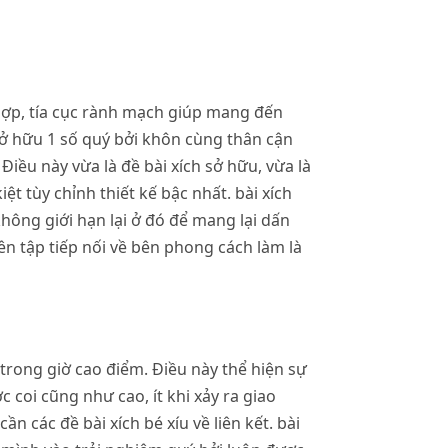
hợp, tía cục rành mạch giúp mang đến
sở hữu 1 số quý bởi khôn cùng thân cận
iều này vừa là đề bài xích sở hữu, vừa là
t tùy chỉnh thiết kế bậc nhất. bài xích
ông giới hạn lại ở đó để mang lại dấn
 tập tiếp nối về bên phong cách làm là
trong giờ cao điểm. Điều này thể hiện sự
coi cũng như cao, ít khi xảy ra giao
n các đề bài xích bé xíu về liên kết. bài