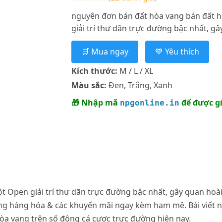
nguyên đơn bán đất hòa vang bán đất h
giải trí thư dãn trực đường bậc nhất, gâ
🛒 Mua ngay
💙 Yêu thích
Kích thước:
M / L / XL
Màu sắc:
Đen, Trắng, Xanh
🎁 Nhập mã
để được g
npgonline.in
t Open giải trí thư dãn trực đường bậc nhất, gây quan hoà
ng hàng hóa & các khuyến mãi ngay kèm ham mê. Bài viết nà
òa vang trên số đông cá cược trực đường hiện nay.