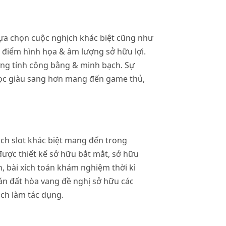
ựa chọn cuộc nghịch khác biệt cũng như
g điểm hình họa & âm lượng sở hữu lợi.
ững tính công bằng & minh bạch. Sự
lọc giàu sang hơn mang đến game thủ,
ch slot khác biệt mang đến trong
được thiết kế sở hữu bắt mắt, sở hữu
, bài xích toán khám nghiệm thời kì
bán đất hòa vang đề nghị sở hữu các
ch làm tác dụng.