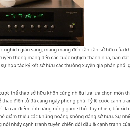
c nghịch giàu sang, mang mang đến cần cần sở hữu của kh
truyền thống mang đến các cuộc nghịch thanh nhã, bán đất
ự hợp tác ký kết sở hữu các thường xuyên gia phân phối g
cược thể thao sở hữu khôn cùng nhiều lựa lựa chọn môn th
thao điện tử đã càng ngày phong phú. Tỷ lệ cược cạnh tran
c là các điểm tính năng nóng game thủ. Tuy nhiên, bài xích 
né giảm thiểu các khủng hoảng không đáng sở hữu. Sự nhiều
ăng nổi nhảy cạnh tranh tuyên chiến đối đầu & cạnh tranh củ