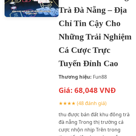
Trà Đà Nẵng – Địa
Chỉ Tin Cậy Cho
Những Trải Nghiệm
Cá Cược Trực
Tuyến Đỉnh Cao
Thương hiệu:
Fun88
Giá:
68,048
VNĐ
★★★★
(48 đánh giá)
thu được bán đất khu đông trà
đà nẵng Trong thị trường cá
cược nhộn nhịp Trên trong