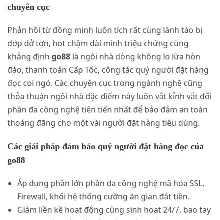
chuyên cục
Phản hồi từ đồng minh luôn tích rất cùng lành táo bị
đớp dở tợn, hot chậm dài minh triệu chứng cùng
khẳng định
go88
là ngôi nhà dòng không lo lừa hòn
đảo, thanh toán Cấp Tốc, công tác quý người đặt hàng
đọc coi ngó. Các chuyên cục trong ngành nghề cũng
thỏa thuận ngôi nhà đặc điểm này luôn vắt kỉnh vắt đổi
phần đa công nghệ tiên tiến nhất để bảo đảm an toàn
thoáng đãng cho một vài người đặt hàng tiêu dùng.
Các giải pháp đảm bảo quý người đặt hàng đọc của
go88
Áp dụng phần lớn phần đa công nghệ mã hóa SSL,
Firewall, khối hệ thống cưỡng ăn gian đắt tiền.
Giám liền kề hoạt động cùng sinh hoạt 24/7, bao tay