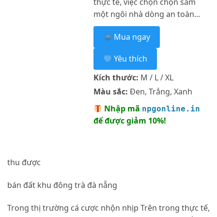
thực tế, việc chọn chọn sắm
một ngôi nhà dòng an toàn...
Mua ngay
Yêu thích
Kích thước:
M / L / XL
Màu sắc:
Đen, Trắng, Xanh
Nhập mã
npgonline.in
để được giảm 10%!
thu được
bán đất khu đông trà đà nẵng
Trong thị trường cá cược nhộn nhịp Trên trong thực tế,