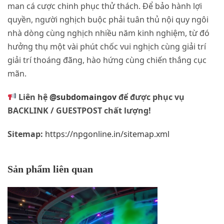
man cá cược chinh phục thử thách. Để bảo hành lợi
quyền, người nghịch buộc phải tuân thủ nội quy ngôi
nhà dòng cùng nghịch nhiều năm kinh nghiệm, từ đó
hưởng thụ một vài phút chốc vui nghịch cùng giải trí
giải trí thoáng đãng, hào hứng cùng chiến thắng cục
mãn.
Liên hệ
@subdomaingov
để được phục vụ
BACKLINK / GUESTPOST chất lượng!
Sitemap:
https://npgonline.in/sitemap.xml
Sản phẩm liên quan