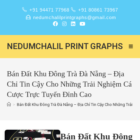
+91 94471 77968
+91 80861 73967
nedumchalilprintgraphs@gmail.com
NEDUMCHALIL PRINT GRAPHS
Bán Đất Khu Đông Trà Đà Nẵng – Địa
Chỉ Tin Cậy Cho Những Trải Nghiệm Cá
Cược Trực Tuyến Đỉnh Cao
>
Bán Đất Khu Đông Trà Đà Nẵng – Địa Chỉ Tin Cậy Cho Những Trải Ng
Bán Đất Khu Đông