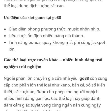
thể loại dung dịch lượng rất cao.
Ưu điểm của slot game tại go88
Giao diện phong phương thức, music nhộn nhịp.
Liều cược ổn định nhiều bảng giá thành.
Tính năng bonus, quay không mất phí cùng jackpot
lớn.
Các thể loại trực tuyến khác – nhiều hình dáng trải
nghiệm trải nghiệm
Ngoài phần lớn chuyên gia cửa nhà yếu,
go88
còn cung
cấp cho phần lớn thể loại như keno, bắn cá, xổ số kiến
thiết, cá cược ảo, được cho phép cho người nghịch
nhiều hình dáng gạn lọc. Các thể loại này giúp đánh
đấm cảm giác tuyệt vọng cùng ngán nản cùng ngày