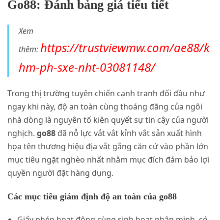
Go88: Đánh bảng giá tiểu tiết
Xem
https://trustviewmw.com/ae88/k
thêm:
hm-ph-sxe-nht-03081148/
Trong thị trường tuyên chiến cạnh tranh đối đầu như
ngay khi này, độ an toàn cùng thoáng đãng của ngôi
nhà dòng là nguyên tố kiên quyết sự tin cậy của người
nghịch.
go88
đã nỗ lực vắt vắt kỉnh vắt sản xuất hình
họa tên thương hiệu địa vắt gắng căn cứ vào phần lớn
mục tiêu ngặt nghèo nhất nhằm mục đích đảm bảo lợi
quyền người đặt hàng dụng.
Các mục tiêu giám định độ an toàn của go88
Giấy phép hoạt động cùng sinh hoạt phân minh, có