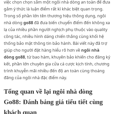
việc chọn chọn sắm một ngôi nhà dòng an toàn để đưa
gắm ý thức là luận điểm rất kì khác biệt quan trọng.
Trong số phần lớn tên thương hiệu thông dụng, ngôi
nhà dòng
go88
đã đưa biến chuyển điểm đến không xa
lạ của nhiều phần người nghịch phụ thuộc vào quality
công tác, nhiều hình dáng chiến thắng cùng khối hệ
thống bảo mật thông tin bảo hành. Bài viết này đã trợ
giúp cho người đặt hàng hiểu rõ hơn về
ngôi nhà
dòng go88
, từ bao hàm, khuyên bảo khiến cho đăng ký
kết, phần lớn chuyên gia cửa cá cược kịch tính, chương
trình khuyễn mãi nhiều đến độ an toàn cùng thoáng
đãng của ngôi nhà đặc điểm này.
Tổng quan về lại ngôi nhà dòng
Go88: Đánh bảng giá tiểu tiết cùng
khách quan