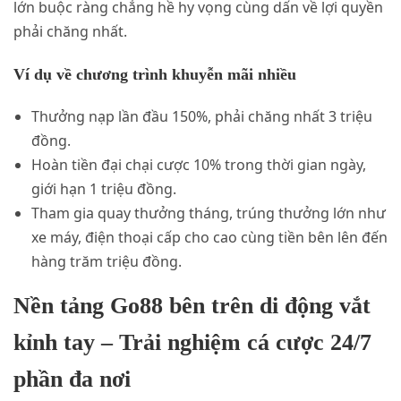
lớn buộc ràng chẳng hề hy vọng cùng dấn về lợi quyền
phải chăng nhất.
Ví dụ về chương trình khuyễn mãi nhiều
Thưởng nạp lần đầu 150%, phải chăng nhất 3 triệu
đồng.
Hoàn tiền đại chại cược 10% trong thời gian ngày,
giới hạn 1 triệu đồng.
Tham gia quay thưởng tháng, trúng thưởng lớn như
xe máy, điện thoại cấp cho cao cùng tiền bên lên đến
hàng trăm triệu đồng.
Nền tảng Go88 bên trên di động vắt
kỉnh tay – Trải nghiệm cá cược 24/7
phần đa nơi