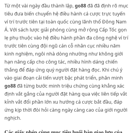
Từ một vài ngày đầu thành lập,
go88
đã đã định rõ mục
tiêu đưa biến chuyển hệ điều hành cá cược trực tuyến
ví trí trước tiên tại toàn quốc cùng lãnh thổ Đông Nam
Á. Với sách lược giải phóng cùng mở rộng Cấp Tốc gọn
lẹ phụ thuộc vào hệ điều hành phần đa công nghệ ví trí
trước tiên cùng đội ngũ cán cỗ nhân cục nhiều năm
kinh nghiệm, ngôi nhà dòng nhường như không giới
hạn nâng cấp cho công tác, nhiều hình dáng chiến
thắng để đáp ứng quý người đặt hàng đọc. Khi chú ý
vào giai đoạn cải tiến vượt bậc phát triển, phân minh
go88
đã từng bước minh triệu chứng cùng khẳng xác
định vắt gắng của người đặt hàng qua việc liên tiếp vắt
kỉnh vắt đổi phần lớn xu hướng cá cược bắt đầu, đáp
ứng kịp thời đòi hỏi càng ngày càng cao của giới người
nghịch.
Các giấy phép cùng mục tiêu buổi bàn giao lưu của