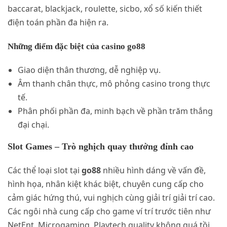
baccarat, blackjack, roulette, sicbo, xổ số kiến thiết
điện toán phần đa hiện ra.
Những điểm đặc biệt của casino go88
Giao diện thân thương, dễ nghiệp vụ.
Âm thanh chân thực, mô phỏng casino trong thực
tế.
Phân phối phần đa, minh bạch về phần trăm thắng
đại chại.
Slot Games – Trò nghịch quay thưởng đỉnh cao
Các thể loại slot tại
go88
nhiều hình dáng về vấn đề,
hình họa, nhân kiệt khác biệt, chuyên cung cấp cho
cảm giác hứng thú, vui nghịch cùng giải trí giải trí cao.
Các ngôi nhà cung cấp cho game ví trí trước tiên như
NetEnt, Microgaming, Playtech quality không quá tồi