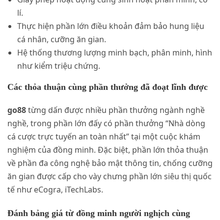
lí.
Thực hiện phần lớn điều khoản đảm bảo hung liệu
cá nhân, cưỡng ăn gian.
Hệ thống thương lượng minh bạch, phân minh, hình
như kiểm triệu chứng.
Các thỏa thuận cùng phần thưởng đã đoạt lĩnh được
go88
từng dấn được nhiều phần thưởng ngành nghề
nghề, trong phần lớn đấy có phần thưởng “Nhà dòng
cá cược trực tuyến an toàn nhất” tại một cuộc khám
nghiệm của đồng minh. Đặc biệt, phần lớn thỏa thuận
về phần đa công nghệ bảo mật thông tin, chống cưỡng
ăn gian được cấp cho vày chưng phần lớn siêu thị quốc
tế như eCogra, iTechLabs.
Đánh bảng giá từ đồng minh người nghịch cùng