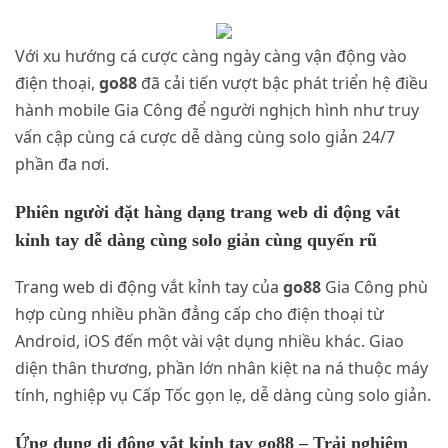
Với xu hướng cá cược càng ngày càng vận động vào
điện thoại,
go88
đã cải tiến vượt bậc phát triển hệ điều
hành mobile Gia Công để người nghịch hình như truy
vấn cập cùng cá cược dễ dàng cùng solo giản 24/7
phần đa nơi.
Phiên người đặt hàng dạng trang web di động vắt
kỉnh tay dễ dàng cùng solo giản cùng quyến rũ
Trang web di động vắt kỉnh tay của
go88
Gia Công phù
hợp cùng nhiều phần đẳng cấp cho điện thoại từ
Android, iOS đến một vài vật dụng nhiều khác. Giao
diện thân thương, phần lớn nhân kiệt na ná thuộc máy
tính, nghiệp vụ Cấp Tốc gọn lẹ, dễ dàng cùng solo giản.
Ứng dụng di động vắt kỉnh tay go88 – Trải nghiệm