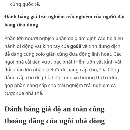
cùng quốc tế.
Đánh bảng giá trải nghiệm trải nghiệm của người đặt
hàng tiêu dùng
Phần lớn người nghịch phần đa giám định cao hệ điều
hành di động vắt kỉnh tay của
go88
về tính dung dịch
dễ dàng cùng solo giản cùng đưa động linh hoạt. Các
ngôi nhà cải tiến vượt bậc phát triển luôn vắt kỉnh vắt
đổi phần lớn nhân kiệt được nâng cấp cho, Gia Công
đẳng cấp cho để phù hợp cùng xu hướng thị trường,
góp phần nâng cấp cho trải nghiệm trải nghiệm cá
cược của nhà thể.
Đánh bảng giá độ an toàn cùng
thoáng đãng của ngôi nhà dòng