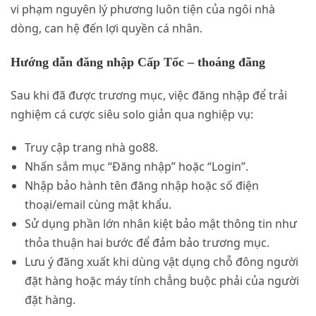
vi phạm nguyên lý phương luôn tiện của ngôi nhà
dòng, can hệ đến lợi quyền cá nhân.
Hướng dẫn đăng nhập Cấp Tốc – thoáng đãng
Sau khi đã được trương mục, việc đăng nhập để trải
nghiệm cá cược siêu solo giản qua nghiệp vụ:
Truy cập trang nhà go88.
Nhấn sắm mục “Đăng nhập” hoặc “Login”.
Nhập bảo hành tên đăng nhập hoặc số điện
thoại/email cùng mật khẩu.
Sử dụng phần lớn nhân kiệt bảo mật thông tin như
thỏa thuận hai bước để đảm bảo trương mục.
Lưu ý đăng xuất khi dùng vật dụng chỗ đông người
đặt hàng hoặc máy tính chẳng buộc phải của người
đặt hàng.