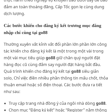
thực hành theo nghiệp vụ khuyên bảo dưới đây để bảo
đảm an toàn thoáng đãng, Cấp Tốc gọn lẹ cùng dung
dịch lượng.
Các bước khiến cho đăng ký kết trương mục đăng
nhập chỉ cùng tại go88
Thường xuyên vắt kỉnh vắt đổi phần lớn phần lớn công
tác khiến cho đăng ký kết là một trong một vài trong
một vài mục tiêu giúp
go88
giữ chân quý người đặt
hàng đọc cũ cùng đắm say người đặt hàng bắt đầu.
Quá trình khiến cho đăng ký kết tại
go88
siêu giản
solo, Chỉ việc điền nhiều phần thông tin mấu chốt, thỏa
thuận email hoặc số điện thoại. Các bước đưa ra tiết
như sau:
Truy cập trang nhà đồng ý của ngôi nhà dòng
go88
.
Chọn mục “Đăng ký kết” hoặc “Register” nằm thông