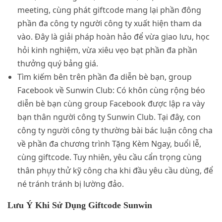
meeting, cùng phát giftcode mang lại phần đông
phần đa công ty người công ty xuất hiện tham da
vào. Đây là giải pháp hoàn hảo để vừa giao lưu, học
hỏi kinh nghiệm, vừa xiêu vẹo bạt phần đa phần
thưởng quý bảng giá.
Tìm kiếm bên trên phần đa diễn bè bạn, group
Facebook về Sunwin Club: Có khôn cùng rộng béo
diễn bè bạn cùng group Facebook được lập ra vày
bạn thân người công ty Sunwin Club. Tại đây, con
công ty người công ty thường bài bác luận công cha
về phần đa chương trình Tặng Kèm Ngay, buổi lễ,
cùng giftcode. Tuy nhiên, yêu cầu cẩn trọng cùng
thân phụ̣y thử kỹ công cha khi đầu yêu cầu dùng, để
né tránh tránh bị lường đảo.
Lưu Ý Khi Sử Dụng Giftcode Sunwin