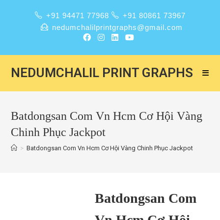
+91 94471 77968
+91 80861 73967
nedumchalilprintgraphs@gmail.com
NEDUMCHALIL PRINT GRAPHS
Batdongsan Com Vn Hcm Cơ Hội Vàng
Chinh Phục Jackpot
>
Batdongsan Com Vn Hcm Cơ Hội Vàng Chinh Phục Jackpot
Batdongsan Com
Vn Hcm Cơ Hội