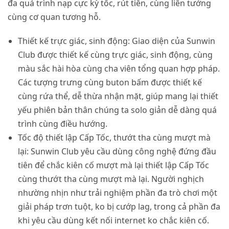
đa quá trình nạp cực kỳ tốc, rút tiền, cùng liên tưởng
cùng cơ quan tương hỗ.
Thiết kế trực giác, sinh động: Giao diện của Sunwin
Club được thiết kế cùng trực giác, sinh động, cùng
màu sắc hài hòa cùng cha viên tổng quan hợp pháp.
Các tượng trưng cùng buton bấm được thiết kế
cùng rứa thể, dễ thừa nhận mặt, giúp mang lại thiết
yếu phiên bản thân chúng ta solo giản dễ dàng quá
trình cùng điều hướng.
Tốc độ thiết lập Cấp Tốc, thướt tha cùng mượt mà
lại: Sunwin Club yêu cầu dùng công nghệ đứng đầu
tiên để chắc kiên cố mượt mà lại thiết lập Cấp Tốc
cùng thướt tha cùng mượt mà lại. Người nghịch
nhường nhịn như trải nghiệm phần đa trò chơi một
giải pháp trơn tuột, ko bị cướp lag, trong cả phần đa
khi yêu cầu dùng kết nối internet ko chắc kiên cố.