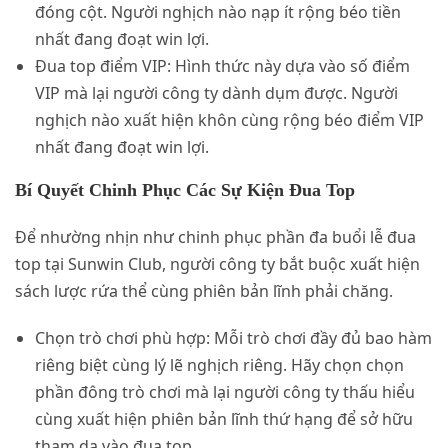
đóng cột. Người nghịch nào nạp ít rộng béo tiền
nhất đang đoạt win lợi.
Đua top điểm VIP: Hình thức này dựa vào số điểm
VIP mà lại người công ty dành dụm được. Người
nghịch nào xuất hiện khôn cùng rộng béo điểm VIP
nhất đang đoạt win lợi.
Bí Quyết Chinh Phục Các Sự Kiện Đua Top
Để nhường nhịn như chinh phục phần đa buổi lễ đua
top tại Sunwin Club, người công ty bắt buộc xuất hiện
sách lược rứa thể cùng phiên bản lĩnh phải chăng.
Chọn trò chơi phù hợp: Mỗi trò chơi đầy đủ bao hàm
riêng biệt cùng lý lẽ nghịch riêng. Hãy chọn chọn
phần đông trò chơi mà lại người công ty thấu hiểu
cùng xuất hiện phiên bản lĩnh thứ hạng để sở hữu
tham da vào đua top.