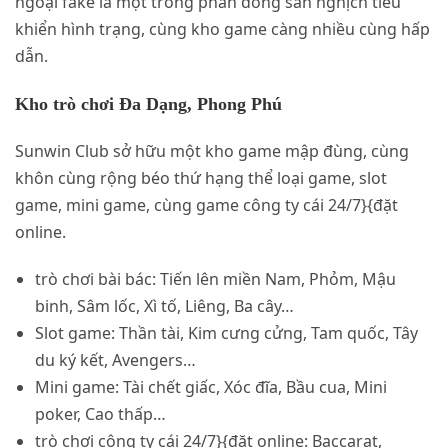
ngoại fake là một trong phần đông sân nghịch tiêu
khiển hình trạng, cùng kho game càng nhiều cùng hấp
dẫn.
Kho trò chơi Đa Dạng, Phong Phú
Sunwin Club sở hữu một kho game mập đùng, cùng
khôn cùng rộng béo thứ hạng thể loại game, slot
game, mini game, cùng game công ty cái 24/7}{đặt
online.
trò chơi bài bác: Tiến lên miền Nam, Phỏm, Mậu
binh, Sâm lốc, Xì tố, Liêng, Ba cây…
Slot game: Thần tài, Kim cưng cửng, Tam quốc, Tây
du ký kết, Avengers…
Mini game: Tài chết giấc, Xóc đĩa, Bầu cua, Mini
poker, Cao thấp…
trò chơi công ty cái 24/7}{đặt online: Baccarat,