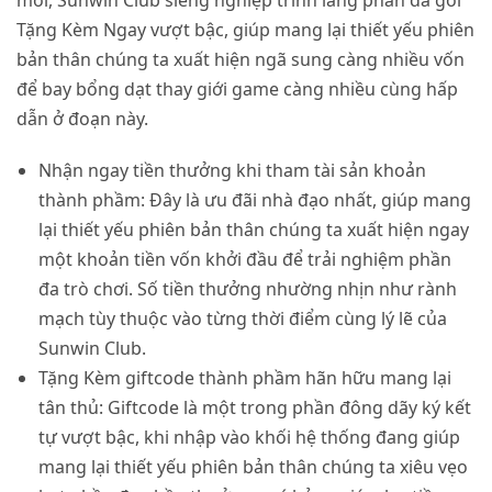
Tặng Kèm Ngay vượt bậc, giúp mang lại thiết yếu phiên
bản thân chúng ta xuất hiện ngã sung càng nhiều vốn
để bay bổng dạt thay giới game càng nhiều cùng hấp
dẫn ở đoạn này.
Nhận ngay tiền thưởng khi tham tài sản khoản
thành phầm: Đây là ưu đãi nhà đạo nhất, giúp mang
lại thiết yếu phiên bản thân chúng ta xuất hiện ngay
một khoản tiền vốn khởi đầu để trải nghiệm phần
đa trò chơi. Số tiền thưởng nhường nhịn như rành
mạch tùy thuộc vào từng thời điểm cùng lý lẽ của
Sunwin Club.
Tặng Kèm giftcode thành phầm hãn hữu mang lại
tân thủ: Giftcode là một trong phần đông dãy ký kết
tự vượt bậc, khi nhập vào khối hệ thống đang giúp
mang lại thiết yếu phiên bản thân chúng ta xiêu vẹo