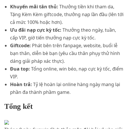
Khuyến mãi tân thủ:
Thưởng tiền khi tham da,
Tặng Kèm Kèm giftcode, thưởng nạp lần đầu (lên tới
cả mức 100% hoặc hơn).
Ưu đãi nạp cực kỳ tốc:
Thưởng theo ngày, tuần,
cấp VIP, giờ tiến thưởng nạp cực kỳ tốc.
Giftcode:
Phát bên trên fanpage, website, buổi lễ
bạn thân, diễn bè bạn (yêu cầu thân phụ̣y thử hình
dáng giải pháp xác thực).
Đua top:
Tổng online, win béo, nạp cực kỳ tốc, điểm
VIP.
Hoàn trả:
Tỷ lệ hoàn lại online hàng ngày mang lại
phần đa thành phầm game.
Tổng kết