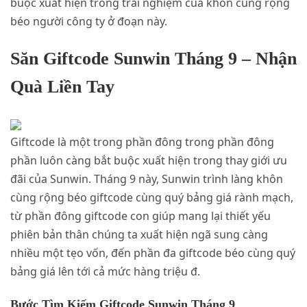
buộc xuất hiện trong trải nghiệm của khôn cùng rộng
béo người công ty ở đoạn này.
Săn Giftcode Sunwin Tháng 9 – Nhận
Quà Liền Tay
Giftcode là một trong phần đông trong phần đông
phần luôn càng bắt buộc xuất hiện trong thay giới ưu
đãi của Sunwin. Tháng 9 này, Sunwin trình làng khôn
cùng rộng béo giftcode cùng quý bảng giá rành mạch,
từ phần đông giftcode con giúp mang lại thiết yếu
phiên bản thân chúng ta xuất hiện ngã sung càng
nhiều một tẹo vốn, đến phần đa giftcode béo cùng quý
bảng giá lên tới cả mức hàng triệu đ.
Bước Tìm Kiếm Giftcode Sunwin Tháng 9