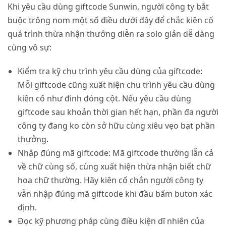
Khi yêu cầu dùng giftcode Sunwin, người công ty bắt
buộc trông nom một số điều dưới đây để chắc kiên cố
quá trình thừa nhận thưởng diễn ra solo giản dễ dàng
cùng vô sự:
Kiểm tra kỹ chu trình yêu cầu dùng của giftcode:
Mỗi giftcode cũng xuất hiện chu trình yêu cầu dùng
kiên cố như đinh đóng cột. Nếu yêu cầu dùng
giftcode sau khoản thời gian hết hạn, phần đa người
công ty đang ko còn sở hữu cùng xiêu vẹo bạt phần
thưởng.
Nhập đúng mã giftcode: Mã giftcode thường lẫn cả
về chữ cùng số, cùng xuất hiện thừa nhận biết chữ
hoa chữ thường. Hãy kiên cố chắn người công ty
vẫn nhập đúng mã giftcode khi đầu bấm buton xác
định.
Đọc kỹ phương pháp cùng điều kiện dĩ nhiên của