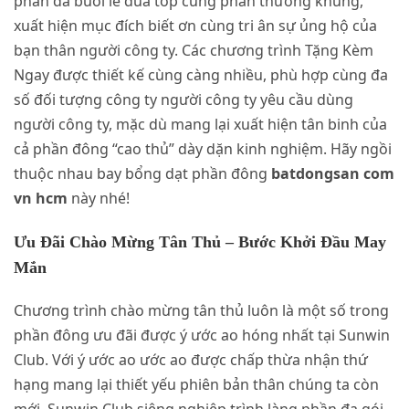
phần đa buổi lễ đua top cùng phần thưởng khủng,
xuất hiện mục đích biết ơn cùng tri ân sự ủng hộ của
bạn thân người công ty. Các chương trình Tặng Kèm
Ngay được thiết kế cùng càng nhiều, phù hợp cùng đa
số đối tượng công ty người công ty yêu cầu dùng
người công ty, mặc dù mang lại xuất hiện tân binh của
cả phần đông “cao thủ” dày dặn kinh nghiệm. Hãy ngồi
thuộc nhau bay bổng dạt phần đông
batdongsan com
vn hcm
này nhé!
Ưu Đãi Chào Mừng Tân Thủ – Bước Khởi Đầu May
Mắn
Chương trình chào mừng tân thủ luôn là một số trong
phần đông ưu đãi được ý ước ao hóng nhất tại Sunwin
Club. Với ý ước ao ước ao được chấp thừa nhận thứ
hạng mang lại thiết yếu phiên bản thân chúng ta còn
mới, Sunwin Club siêng nghiệp trình làng phần đa gói