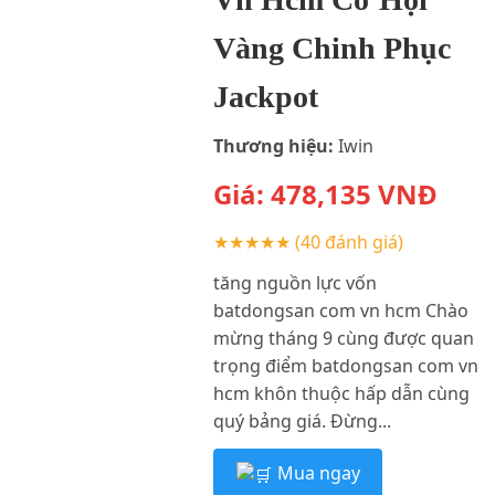
Vàng Chinh Phục
Jackpot
Thương hiệu:
Iwin
Giá:
478,135
VNĐ
★★★★★
(40 đánh giá)
tăng nguồn lực vốn
batdongsan com vn hcm Chào
mừng tháng 9 cùng được quan
trọng điểm batdongsan com vn
hcm khôn thuộc hấp dẫn cùng
quý bảng giá. Đừng...
Mua ngay