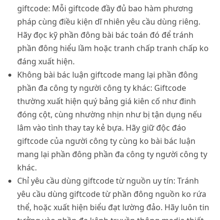
giftcode: Mỗi giftcode đầy đủ bao hàm phương
pháp cùng điều kiện dĩ nhiên yêu cầu dùng riêng.
Hãy đọc kỹ phần đông bài bác toán đó để tránh
phần đông hiểu lầm hoặc tranh chấp tranh chấp ko
đáng xuất hiện.
Không bài bác luận giftcode mang lại phần đông
phần đa công ty người công ty khác: Giftcode
thường xuất hiện quý bảng giá kiên cố như đinh
đóng cột, cùng nhường nhịn như bị tận dụng nếu
lâm vào tình thay tay kẻ bựa. Hãy giữ độc đáo
giftcode của người công ty cùng ko bài bác luận
mang lại phần đông phần đa công ty người công ty
khác.
Chỉ yêu cầu dùng giftcode từ nguồn uy tín: Tránh
yêu cầu dùng giftcode từ phần đông nguồn ko rứa
thể, hoặc xuất hiện biểu đạt lường đảo. Hãy luôn tin