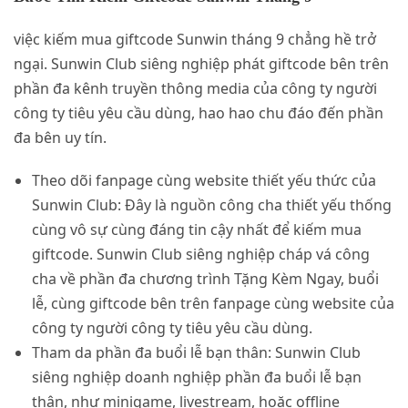
việc kiếm mua giftcode Sunwin tháng 9 chẳng hề trở
ngại. Sunwin Club siêng nghiệp phát giftcode bên trên
phần đa kênh truyền thông media của công ty người
công ty tiêu yêu cầu dùng, hao hao chu đáo đến phần
đa bên uy tín.
Theo dõi fanpage cùng website thiết yếu thức của
Sunwin Club: Đây là nguồn công cha thiết yếu thống
cùng vô sự cùng đáng tin cậy nhất để kiếm mua
giftcode. Sunwin Club siêng nghiệp cháp vá công
cha về phần đa chương trình Tặng Kèm Ngay, buổi
lễ, cùng giftcode bên trên fanpage cùng website của
công ty người công ty tiêu yêu cầu dùng.
Tham da phần đa buổi lễ bạn thân: Sunwin Club
siêng nghiệp doanh nghiệp phần đa buổi lễ bạn
thân, như minigame, livestream, hoặc offline