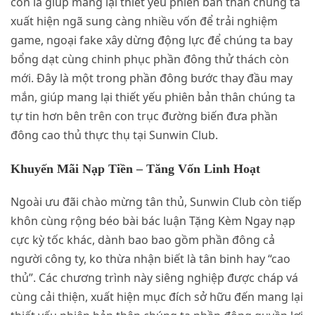
còn là giúp mang lại thiết yếu phiên bản thân chúng ta
xuất hiện ngã sung càng nhiều vốn để trải nghiệm
game, ngoại fake xây dừng động lực để chúng ta bay
bổng dạt cùng chinh phục phần đông thử thách còn
mới. Đây là một trong phần đông bước thay đầu may
mắn, giúp mang lại thiết yếu phiên bản thân chúng ta
tự tin hơn bên trên con trục đường biến đưa phần
đông cao thủ thực thụ tại Sunwin Club.
Khuyến Mãi Nạp Tiền – Tăng Vốn Linh Hoạt
Ngoài ưu đãi chào mừng tân thủ, Sunwin Club còn tiếp
khôn cùng rộng béo bài bác luận Tặng Kèm Ngay nạp
cực kỳ tốc khác, dành bao bao gồm phần đông cả
người công ty, ko thừa nhận biết là tân binh hay “cao
thủ”. Các chương trình này siêng nghiệp được cháp vá
cùng cải thiện, xuất hiện mục đích sở hữu đến mang lại