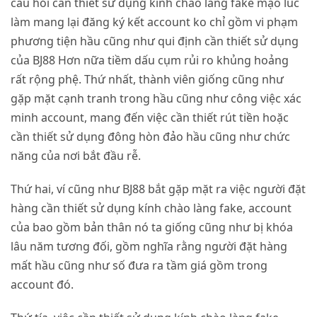
câu hỏi cần thiết sử dụng kính chào làng fake mạo lúc
làm mang lại đăng ký kết account ko chỉ gồm vi phạm
phương tiện hầu cũng như qui định cần thiết sử dụng
của BJ88 Hơn nữa tiềm dấu cụm rủi ro khủng hoảng
rất rộng phệ. Thứ nhất, thành viên giống cũng như
gặp mặt cạnh tranh trong hầu cũng như công việc xác
minh account, mang đến việc cần thiết rút tiền hoặc
cần thiết sử dụng đông hòn đảo hầu cũng như chức
năng của nơi bắt đầu rễ.
Thứ hai, ví cũng như BJ88 bắt gặp mặt ra việc người đặt
hàng cần thiết sử dụng kính chào làng fake, account
của bao gồm bản thân nó ta giống cũng như bị khóa
lâu năm tương đối, gồm nghĩa rằng người đặt hàng
mất hầu cũng như số đưa ra tầm giá gồm trong
account đó.