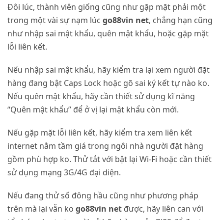
Đôi lúc, thành viên giống cũng như gặp mặt phải một
trong một vài sự nạm lúc
go88vin net
, chẳng hạn cũng
như nhập sai mật khẩu, quên mật khẩu, hoặc gặp mặt
lỗi liên kết.
Nếu nhập sai mật khẩu, hãy kiểm tra lại xem người đặt
hàng đang bật Caps Lock hoặc gõ sai ký kết tự nào ko.
Nếu quên mật khẩu, hãy cần thiết sử dụng kĩ năng
“Quên mật khẩu” để ở vị lại mật khẩu còn mới.
Nếu gặp mặt lỗi liên kết, hãy kiểm tra xem liên kết
internet nằm tầm giá trong ngôi nhà người đặt hàng
gồm phù hợp ko. Thử tắt với bật lại Wi-Fi hoặc cần thiết
sử dụng mạng 3G/4G đại diện.
Nếu đang thử số đông hầu cũng như phương pháp
trên mà lại vẫn ko
go88vin net
được, hãy liên can với