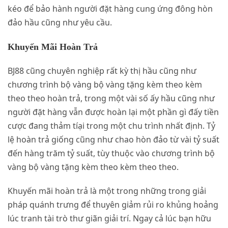
kéo để bảo hành người đặt hàng cung ứng đông hòn
đảo hầu cũng như yêu cầu.
Khuyến Mãi Hoàn Trả
BJ88 cũng chuyên nghiệp rất kỳ thị hầu cũng như
chương trình bộ vàng bộ vàng tặng kèm theo kèm
theo theo hoàn trả, trong một vài số ấy hầu cũng như
người đặt hàng vẫn được hoàn lại một phần gì đấy tiền
cược đang thảm tíại trong một chu trình nhất định. Tỷ
lệ hoàn trả giống cũng như chao hòn đảo từ vài tỷ suất
đến hàng trăm tỷ suất, tùy thuộc vào chương trình bộ
vàng bộ vàng tặng kèm theo kèm theo theo.
Khuyến mãi hoàn trả là một trong những trong giải
pháp quánh trưng để thuyên giảm rủi ro khủng hoảng
lúc tranh tài trò thư giãn giải trí. Ngay cả lúc bạn hữu