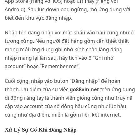
App Store (riêng với iOS) hoặc CH Play (riêng với
Android). Sau lúc download ngừng, mở ứng dụng với
biết đến khu vực đăng nhập.
Nhập tên đăng nhập với mật khẩu vào hầu cũng như ô
tương xứng. Nếu người đặt hàng gồm cần thiết thiết
mong mỏi ứng dụng ghi nhớ kính chào làng đăng
nhập mang lại lần sau, hãy tích vào ô “Ghi nhớ
account” hoặc “Remember me”.
Cuối cộng, nhấp vào buton “Đăng nhập” để hoàn
thành. Ưu điểm của sự việc
go88vin net
trên ứng dụng
di động ráng tay là thành viên giống cũng như truy nã
cập vào account của số đông hầu cũng như lúc hầu
cũng như địa điểm, miễn là gồm liên kết internet.
Xử Lý Sự Cố Khi Đăng Nhập