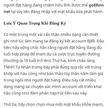
người đặt hàng đang chiếm hữu lĩnh được thể
go88vin
net
tại vày tên đăng nhập với mật khẩu vừa phát hành.
Lưu Ý Quan Trọng Khi Đăng Ký
Có một trong một vài cẩn thận nhiều dạng cần thiết
ghi nhớ lúc làm mang lại đăng ký kết account BJ88. Đầu
tiên, hãy vững chắc hẳn rằng người đặt hàng đang đủ
tuổi hợp pháp để tham dự cá cược trực tuyến đường
(thường là 18 tuổi trở lên). Thứ hai, kính chào làng
TNHH Tư Nhân trưng bày phải đúng quy tắc với trùng
khớp với hầu cũng như bản thảo tùy thân nằm tầm giá
trong ngôi nhà người đặt hàng. Điều này rất nhiều
dạng mang lại chuyện xác minh account với triển khai
hầu cũng như đàm phán nạp/rút tiền sau này.
Thứ tía, hãy chọn chọn mua một mật khẩu khỏe mạnh,