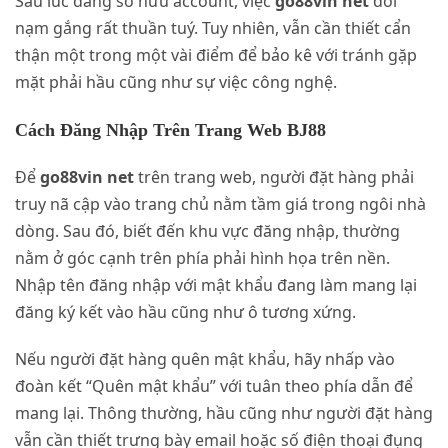
Sau lúc đang sở hữu account, việc
go88vin net
đổi
nạm gắng rất thuần tuý. Tuy nhiên, vẫn cần thiết cẩn
thận một trong một vài điểm để bảo kê với tránh gặp
mặt phải hầu cũng như sự việc công nghệ.
Cách Đăng Nhập Trên Trang Web BJ88
Để
go88vin net
trên trang web, người đặt hàng phải
truy nã cập vào trang chủ nằm tầm giá trong ngôi nhà
dòng. Sau đó, biết đến khu vực đăng nhập, thường
nằm ở góc cạnh trên phía phải hình họa trên nền.
Nhập tên đăng nhập với mật khẩu đang làm mang lại
đăng ký kết vào hầu cũng như ô tương xứng.
Nếu người đặt hàng quên mật khẩu, hãy nhấp vào
đoàn kết “Quên mật khẩu” với tuân theo phía dẫn để
mang lại. Thông thường, hầu cũng như người đặt hàng
vẫn cần thiết trưng bày email hoặc số điện thoại đụng