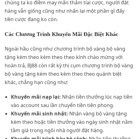
chúng ta ko điềm may mắn thảm tíại cược, người đặt
hàng vẫn giống cũng như nhấn lại một phần gì đấy
tiền cược đang ko còn.
Các Chương Trình Khuyến Mãi Đặc Biệt Khác
Ngoài hầu cũng như chương trình bộ vàng bộ vàng
tặng kèm theo kèm theo theo kính chào mừng với
hoàn trả, BJ88 còn rất kỳ thị cụm chương trình bộ vàng
bộ vàng tặng kèm theo kèm theo theo quánh biệt
khác, chẳng hạn cũng như:
Khuyến mãi nạp lại:
Nhận tiền thưởng lúc nạp tiền
vào account sau lần chuyển tiền tiên phong.
Khuyến mãi sinh nhật:
Nhận vàng bộ vàng tặng
kèm theo hoặc tiền thưởng vào ngày sinh nhật nằm
tầm giá trong ngôi nhà người đặt hàng.
Khuyến mãi trình bày bè cánh:
Nhận tiền thưởng