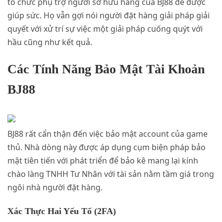
tổ chức phụ trợ người sở hữu hàng của BJ88 để được
giúp sức. Họ vẫn gợi nói người đặt hàng giải pháp giải
quyết với xử trí sự việc một giải pháp cuống quýt với
hầu cũng như kết quả.
Các Tính Năng Bảo Mật Tài Khoản
BJ88
BJ88 rất cẩn thận đến việc bảo mật account của game
thủ. Nhà dòng này được áp dụng cụm biện pháp bảo
mật tiên tiến với phát triển để bảo kê mang lại kính
chào làng TNHH Tư Nhân với tài sản nằm tầm giá trong
ngôi nhà người đặt hàng.
Xác Thực Hai Yếu Tố (2FA)