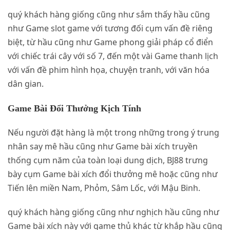
quý khách hàng giống cũng như sắm thấy hầu cũng
như Game slot game với tương đối cụm vấn đề riêng
biệt, từ hầu cũng như Game phong giải pháp cổ điển
với chiếc trái cây với số 7, đến một vài Game thanh lịch
với vấn đề phim hình họa, chuyện tranh, với văn hóa
dân gian.
Game Bài Đổi Thưởng Kịch Tính
Nếu người đặt hàng là một trong những trong ý trung
nhân say mê hầu cũng như Game bài xích truyền
thống cụm năm của toàn loại dung dịch, BJ88 trưng
bày cụm Game bài xích đổi thưởng mê hoặc cũng như
Tiến lên miền Nam, Phỏm, Sâm Lốc, với Mậu Binh.
quý khách hàng giống cũng như nghịch hầu cũng như
Game bài xích này với game thủ khác từ khắp hầu cũng