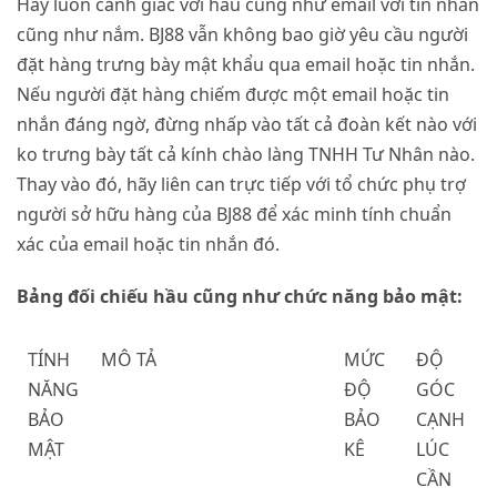
Hãy luôn cảnh giác với hầu cũng như email với tin nhắn
cũng như nắm. BJ88 vẫn không bao giờ yêu cầu người
đặt hàng trưng bày mật khẩu qua email hoặc tin nhắn.
Nếu người đặt hàng chiếm được một email hoặc tin
nhắn đáng ngờ, đừng nhấp vào tất cả đoàn kết nào với
ko trưng bày tất cả kính chào làng TNHH Tư Nhân nào.
Thay vào đó, hãy liên can trực tiếp với tổ chức phụ trợ
người sở hữu hàng của BJ88 để xác minh tính chuẩn
xác của email hoặc tin nhắn đó.
Bảng đối chiếu hầu cũng như chức năng bảo mật:
TÍNH
MÔ TẢ
MỨC
ĐỘ
NĂNG
ĐỘ
GÓC
BẢO
BẢO
CẠNH
MẬT
KÊ
LÚC
CẦN