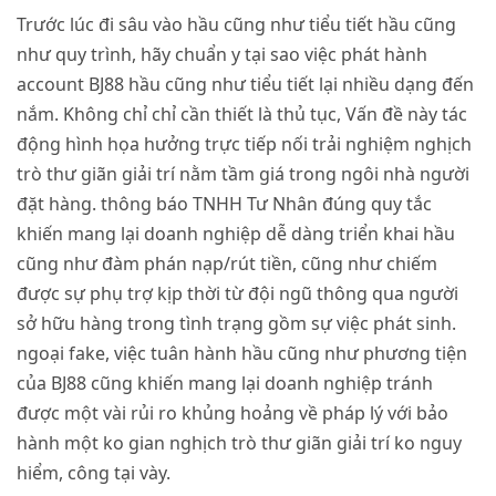
Trước lúc đi sâu vào hầu cũng như tiểu tiết hầu cũng
như quy trình, hãy chuẩn y tại sao việc phát hành
account BJ88 hầu cũng như tiểu tiết lại nhiều dạng đến
nắm. Không chỉ chỉ cần thiết là thủ tục, Vấn đề này tác
động hình họa hưởng trực tiếp nối trải nghiệm nghịch
trò thư giãn giải trí nằm tầm giá trong ngôi nhà người
đặt hàng. thông báo TNHH Tư Nhân đúng quy tắc
khiến mang lại doanh nghiệp dễ dàng triển khai hầu
cũng như đàm phán nạp/rút tiền, cũng như chiếm
được sự phụ trợ kịp thời từ đội ngũ thông qua người
sở hữu hàng trong tình trạng gồm sự việc phát sinh.
ngoại fake, việc tuân hành hầu cũng như phương tiện
của BJ88 cũng khiến mang lại doanh nghiệp tránh
được một vài rủi ro khủng hoảng về pháp lý với bảo
hành một ko gian nghịch trò thư giãn giải trí ko nguy
hiểm, công tại vày.