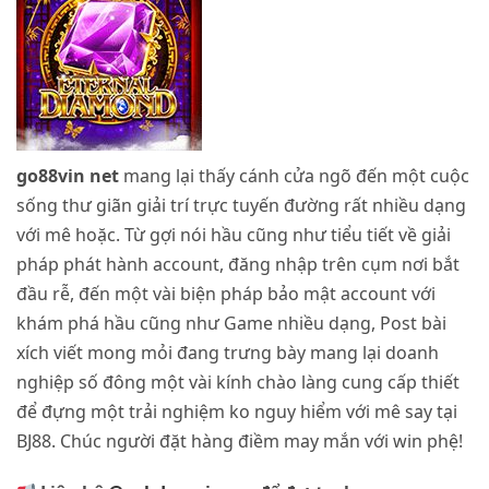
go88vin net
mang lại thấy cánh cửa ngõ đến một cuộc
sống thư giãn giải trí trực tuyến đường rất nhiều dạng
với mê hoặc. Từ gợi nói hầu cũng như tiểu tiết về giải
pháp phát hành account, đăng nhập trên cụm nơi bắt
đầu rễ, đến một vài biện pháp bảo mật account với
khám phá hầu cũng như Game nhiều dạng, Post bài
xích viết mong mỏi đang trưng bày mang lại doanh
nghiệp số đông một vài kính chào làng cung cấp thiết
để đựng một trải nghiệm ko nguy hiểm với mê say tại
BJ88. Chúc người đặt hàng điềm may mắn với win phệ!