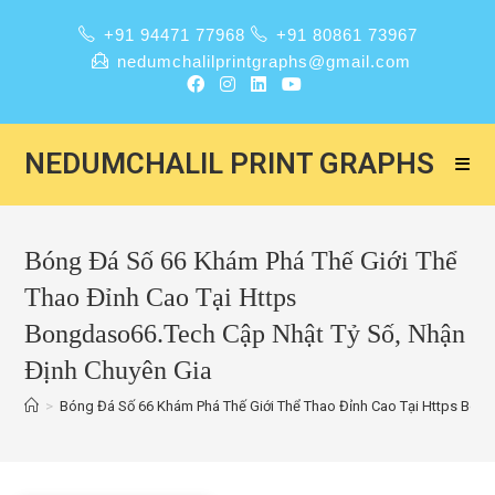
+91 94471 77968
+91 80861 73967
nedumchalilprintgraphs@gmail.com
NEDUMCHALIL PRINT GRAPHS
Bóng Đá Số 66 Khám Phá Thế Giới Thể
Thao Đỉnh Cao Tại Https
Bongdaso66.Tech Cập Nhật Tỷ Số, Nhận
Định Chuyên Gia
>
Bóng Đá Số 66 Khám Phá Thế Giới Thể Thao Đỉnh Cao Tại Https Bon