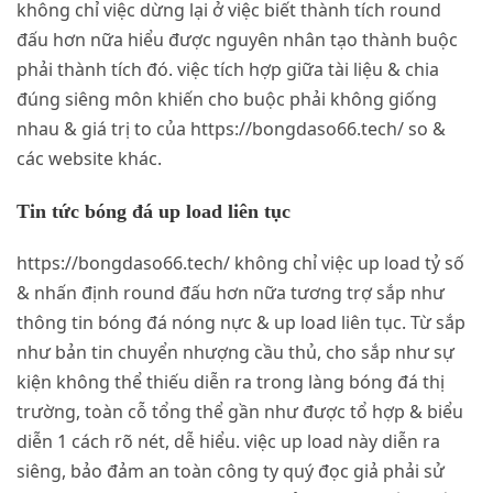
không chỉ việc dừng lại ở việc biết thành tích round
đấu hơn nữa hiểu được nguyên nhân tạo thành buộc
phải thành tích đó. việc tích hợp giữa tài liệu & chia
đúng siêng môn khiến cho buộc phải không giống
nhau & giá trị to của https://bongdaso66.tech/ so &
các website khác.
Tin tức bóng đá up load liên tục
https://bongdaso66.tech/ không chỉ việc up load tỷ số
& nhấn định round đấu hơn nữa tương trợ sắp như
thông tin bóng đá nóng nực & up load liên tục. Từ sắp
như bản tin chuyển nhượng cầu thủ, cho sắp như sự
kiện không thể thiếu diễn ra trong làng bóng đá thị
trường, toàn cỗ tổng thể gần như được tổ hợp & biểu
diễn 1 cách rõ nét, dễ hiểu. việc up load này diễn ra
siêng, bảo đảm an toàn công ty quý đọc giả phải sử