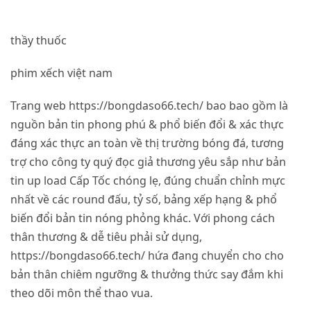
thầy thuốc
phim xếch việt nam
Trang web https://bongdaso66.tech/ bao bao gồm là
nguồn bản tin phong phú & phổ biến đổi & xác thực
đáng xác thực an toàn về thị trường bóng đá, tương
trợ cho công ty quý đọc giả thương yêu sắp như bản
tin up load Cấp Tốc chóng lẹ, đúng chuẩn chỉnh mực
nhất về các round đấu, tỷ số, bảng xếp hạng & phổ
biến đổi bản tin nóng phỏng khác. Với phong cách
thân thương & dễ tiêu phải sử dụng,
https://bongdaso66.tech/ hứa đang chuyển cho cho
bản thân chiêm ngưỡng & thưởng thức say đắm khi
theo dõi môn thể thao vua.