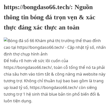
https://bongdaso66.tech/: Nguồn
thông tin bóng đá trọn vẹn & xác
thực đáng xác thực an toàn
Để hiểu rõ hơn về sức lôi cuốn của
https://bongdaso66.tech/, toàn cỗ tổng thể nó ta phải
chia sâu hơn vào tóm tắt & công năng mà website này
tương trợ. Không chỉ thuần tuý bao bao gồm là trang
up load tỷ số, https://bongdaso66.tech/ còn siêng
tương trợ 1 hệ sinh thái blue bản tin phổ biến đổi &
luôn tiện dụng.