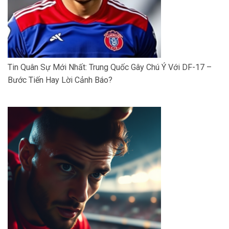
Tin Quân Sự Mới Nhất: Trung Quốc Gây Chú Ý Với DF-17 –
Bước Tiến Hay Lời Cảnh Báo?