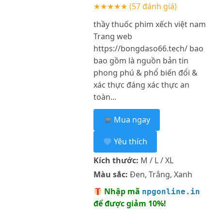
★★★★★
(57 đánh giá)
thầy thuốc phim xếch việt nam
Trang web
https://bongdaso66.tech/ bao
bao gồm là nguồn bản tin
phong phú & phổ biến đổi &
xác thực đáng xác thực an
toàn...
Mua ngay
Yêu thích
Kích thước:
M / L / XL
Màu sắc:
Đen, Trắng, Xanh
Nhập mã
npgonline.in
để được giảm 10%!