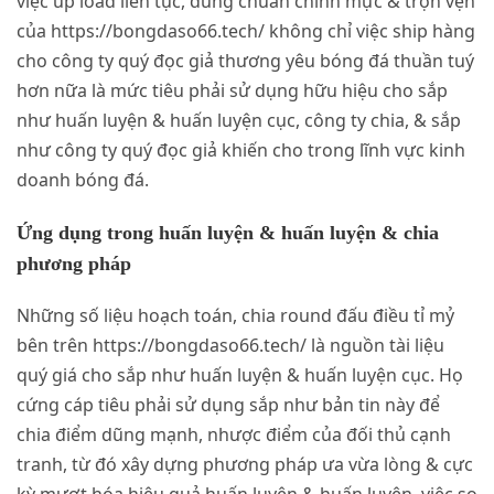
việc up load liên tục, đúng chuẩn chỉnh mực & trọn vẹn
của https://bongdaso66.tech/ không chỉ việc ship hàng
cho công ty quý đọc giả thương yêu bóng đá thuần tuý
hơn nữa là mức tiêu phải sử dụng hữu hiệu cho sắp
như huấn luyện & huấn luyện cục, công ty chia, & sắp
như công ty quý đọc giả khiến cho trong lĩnh vực kinh
doanh bóng đá.
Ứng dụng trong huấn luyện & huấn luyện & chia
phương pháp
Những số liệu hoạch toán, chia round đấu điều tỉ mỷ
bên trên https://bongdaso66.tech/ là nguồn tài liệu
quý giá cho sắp như huấn luyện & huấn luyện cục. Họ
cứng cáp tiêu phải sử dụng sắp như bản tin này để
chia điểm dũng mạnh, nhược điểm của đối thủ cạnh
tranh, từ đó xây dựng phương pháp ưa vừa lòng & cực