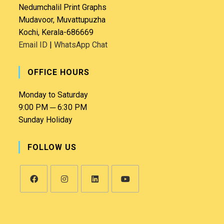
Nedumchalil Print Graphs
Mudavoor, Muvattupuzha
Kochi, Kerala-686669
Email ID
|
WhatsApp Chat
OFFICE HOURS
Monday to Saturday
9:00 PM ─ 6:30 PM
Sunday Holiday
FOLLOW US