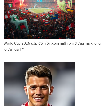
World Cup 2026 sắp đến rồi: Xem miễn phí ở đâu mà không
lo đứt gánh?