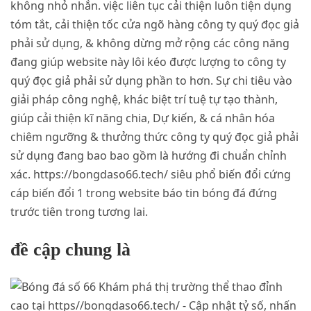
không nhỏ nhắn. việc liên tục cải thiện luôn tiện dụng
tóm tắt, cải thiện tốc cửa ngõ hàng công ty quý đọc giả
phải sử dụng, & không dừng mở rộng các công năng
đang giúp website này lôi kéo được lượng to công ty
quý đọc giả phải sử dụng phần to hơn. Sự chi tiêu vào
giải pháp công nghệ, khác biệt trí tuệ tự tạo thành,
giúp cải thiện kĩ năng chia, Dự kiến, & cá nhân hóa
chiêm ngưỡng & thưởng thức công ty quý đọc giả phải
sử dụng đang bao bao gồm là hướng đi chuẩn chỉnh
xác. https://bongdaso66.tech/ siêu phổ biến đổi cứng
cáp biến đổi 1 trong website báo tin bóng đá đứng
trước tiên trong tương lai.
đề cập chung là