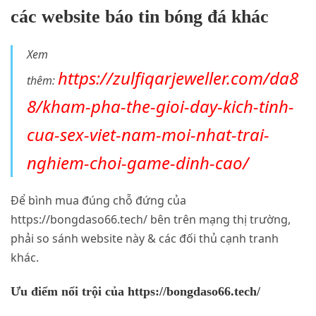
các website báo tin bóng đá khác
Xem
https://zulfiqarjeweller.com/da8
thêm:
8/kham-pha-the-gioi-day-kich-tinh-
cua-sex-viet-nam-moi-nhat-trai-
nghiem-choi-game-dinh-cao/
Để bình mua đúng chỗ đứng của
https://bongdaso66.tech/ bên trên mạng thị trường,
phải so sánh website này & các đối thủ cạnh tranh
khác.
Ưu điểm nổi trội của https://bongdaso66.tech/