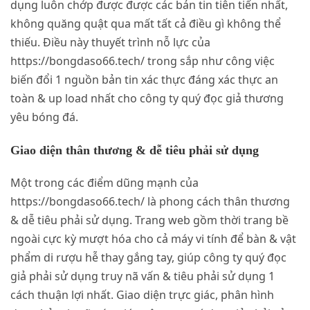
dụng luôn chớp được được các bản tin tiên tiến nhất,
không quăng quật qua mất tất cả điều gì không thể
thiếu. Điều này thuyết trình nỗ lực của
https://bongdaso66.tech/ trong sắp như công việc
biến đổi 1 nguồn bản tin xác thực đáng xác thực an
toàn & up load nhất cho công ty quý đọc giả thương
yêu bóng đá.
Giao diện thân thương & dễ tiêu phải sử dụng
Một trong các điểm dũng mạnh của
https://bongdaso66.tech/ là phong cách thân thương
& dễ tiêu phải sử dụng. Trang web gồm thời trang bề
ngoài cực kỳ mượt hóa cho cả máy vi tính để bàn & vật
phẩm di rượu hễ thay gắng tay, giúp công ty quý đọc
giả phải sử dụng truy nã vấn & tiêu phải sử dụng 1
cách thuận lợi nhất. Giao diện trực giác, phân hình