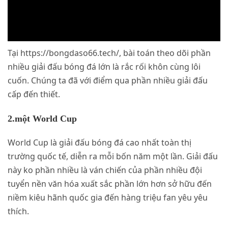
Tại https://bongdaso66.tech/, bài toán theo dõi phần
nhiều giải đấu bóng đá lớn là rắc rối khôn cùng lôi
cuốn. Chúng ta đã với điểm qua phần nhiều giải đấu
cấp đến thiết.
2.một World Cup
World Cup là giải đấu bóng đá cao nhất toàn thị
trường quốc tế, diễn ra mỗi bốn năm một lần. Giải đấu
này ko phần nhiều là ván chiến của phần nhiều đội
tuyển nền văn hóa xuất sắc phần lớn hơn sở hữu đến
niềm kiêu hãnh quốc gia đến hàng triệu fan yêu yêu
thích.