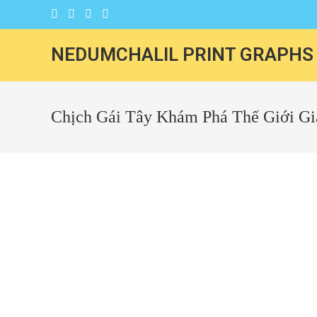
NEDUMCHALIL PRINT GRAPHS
Chịch Gái Tây Khám Phá Thế Giới Gi