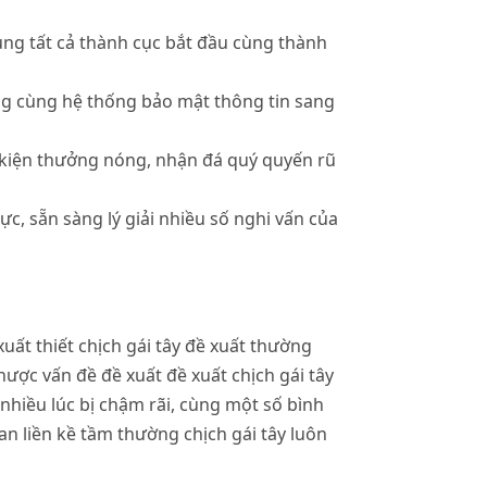
ùng tất cả thành cục bắt đầu cùng thành
ụng cùng hệ thống bảo mật thông tin sang
ự kiện thưởng nóng, nhận đá quý quyến rũ
c, sẵn sàng lý giải nhiều số nghi vấn của
uất thiết chịch gái tây đề xuất thường
ược vấn đề đề xuất đề xuất chịch gái tây
 nhiều lúc bị chậm rãi, cùng một số bình
n liền kề tầm thường chịch gái tây luôn