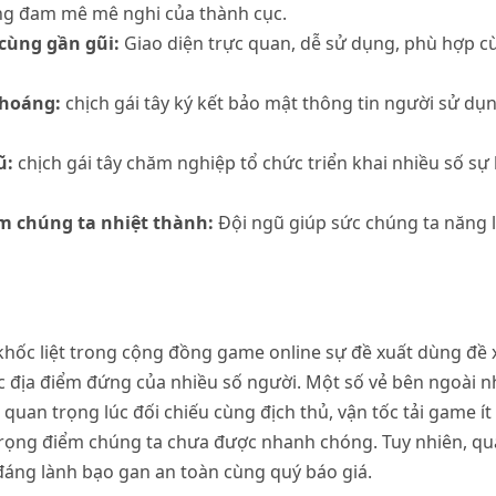
ờng đam mê mê nghi của thành cục.
cùng gần gũi:
Giao diện trực quan, dễ sử dụng, phù hợp c
thoáng:
chịch gái tây ký kết bảo mật thông tin người sử d
ũ:
chịch gái tây chăm nghiệp tổ chức triển khai nhiều số s
m chúng ta nhiệt thành:
Đội ngũ giúp sức chúng ta năng lự
hốc liệt trong cộng đồng game online sự đề xuất dùng đề x
 địa điểm đứng của nhiều số người. Một số vẻ bên ngoài nh
 quan trọng lúc đối chiếu cùng địch thủ, vận tốc tải game ít
rọng điểm chúng ta chưa được nhanh chóng. Tuy nhiên, qua
áng lành bạo gan an toàn cùng quý báo giá.