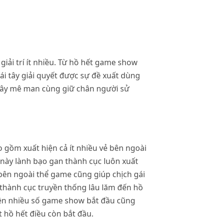
giải trí ít nhiều. Từ hồ hết game show
ái tây giải quyết được sự đề xuất dùng
ái tây mê man cùng giữ chân người sử
gồm xuất hiện cả ít nhiều vẻ bên ngoài
này lành bạo gan thành cục luôn xuất
 bên ngoài thể game cũng giúp chịch gái
thành cục truyền thống lâu lăm đến hồ
yên nhiều số game show bắt đầu cũng
t hồ hết điều còn bắt đầu.