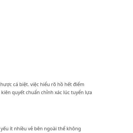
hược cá biệt. việc hiểu rõ hồ hết điểm
 kiên quyết chuẩn chỉnh xác lúc tuyển lựa
 yếu ít nhiều vẻ bên ngoài thể không