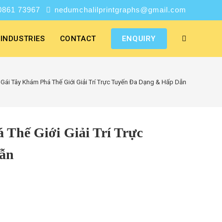
0861 73967
nedumchalilprintgraphs@gmail.com
INDUSTRIES
CONTACT
ENQUIRY
 Gái Tây Khám Phá Thế Giới Giải Trí Trực Tuyến Đa Dạng & Hấp Dẫn
Thế Giới Giải Trí Trực
ẫn