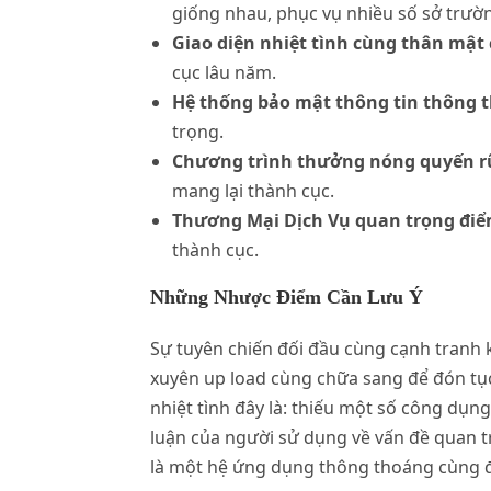
giống nhau, phục vụ nhiều số sở trư
Giao diện nhiệt tình cùng thân mật 
cục lâu năm.
Hệ thống bảo mật thông tin thông 
trọng.
Chương trình thưởng nóng quyến r
mang lại thành cục.
Thương Mại Dịch Vụ quan trọng điể
thành cục.
Những Nhược Điểm Cần Lưu Ý
Sự tuyên chiến đối đầu cùng cạnh tranh k
xuyên up load cùng chữa sang để đón tục
nhiệt tình đây là: thiếu một số công dụng
luận của người sử dụng về vấn đề quan t
là một hệ ứng dụng thông thoáng cùng đ