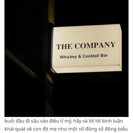
buổi đầu đi sâu vào điều tỉ mỷ, hãy và lời lời bình luận
khái quát về con địt mẹ như một số đông số đông biểu