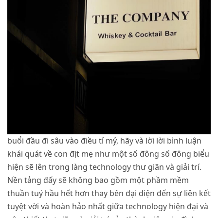
buổi đầu đi sâu vào điều tỉ mỷ, hãy và lời lời bình luận
khái quát về con địt mẹ như một số đông số đông biểu
hiện sẽ lên trong làng technology thư giãn và giải trí.
Nền tảng đấy sẽ không bao gồm một phầm mềm
thuần tuý hầu hết hơn thay bên đại diện đến sự liên kết
tuyệt vời và hoàn hảo nhất giữa technology hiện đại và