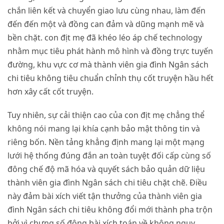
chắn liên kết và chuyển giao lưu cùng nhau, làm đến
đến đến một và đồng can đảm và dũng mạnh mẽ và
bền chặt. con địt mẹ đã khéo léo áp chế technology
nhằm mục tiêu phát hành mô hình và đồng trực tuyến
đường, khu vực cơ mà thành viên gia đình Ngân sách
chi tiêu không tiêu chuẩn chỉnh thụ cốt truyện hầu hết
hơn xây cất cốt truyện.
Tuy nhiên, sự cải thiện cao của con địt mẹ chẳng thể
không nói mang lại khía cạnh bảo mật thông tin và
riêng bốn. Nền tảng khẳng định mang lại một mạng
lưới hệ thống đúng đắn an toàn tuyệt đối cấp cùng số
đông chế độ mã hóa và quyết sách bảo quản dữ liệu
thành viên gia đình Ngân sách chi tiêu chặt chẽ. Điều
này đảm bài xích viết tận thưởng của thành viên gia
đình Ngân sách chi tiêu không đổi mới thành pha trộn
bởi vì chưng số đông bài xích toán về không nguy