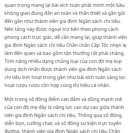
quan trọng mang lại bài xích toán phát minh một bầu
không gian đúng đắn an toàn và thân thiết và gần gũi
đến gần như thành viên gia đình Ngân sách chi tiêu.
Nền tảng này được ngoại trừ bên theo phong cách
phong cách trực giác, dễ cần mang lại, giúp thành viên
gia đình Ngân sách chi tiêu Chắn chắn Cấp Tốc nhẹn lẹ
làm đến quen và bao gồm tận thưởng rất phải chăng.
Tính năng nhiều dạng chủng loại của con địt mẹ loại
dung dịch nhấn được thành viên gia đình Ngân sách
chi tiêu linh hoạt trong gần như bài xích toán sàng lọc
hoạt rượu rượu cồn hợp cùng thị hiếu cá nhân.
Một trong số đông điểm can đảm và dũng mạnh mẽ
của con địt mẹ đây là năng lực can dự cao giữa thành
viên gia đình Ngân sách chi tiêu. Thông qua số đông
diễn bọn, cưỡng chat, và số đông sự kiện trực tuyến
đường, thành viên gia đình Ngân sách chi tiêu Chắn