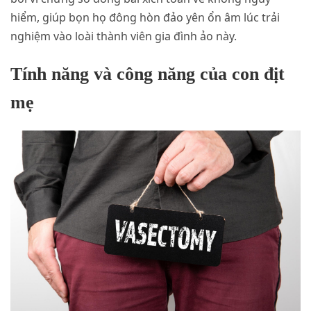
hiểm, giúp bọn họ đông hòn đảo yên ổn âm lúc trải
nghiệm vào loài thành viên gia đình ảo này.
Tính năng và công năng của con địt
mẹ