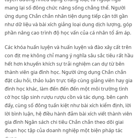
mang lại số đông chức năng sống chẳng thể. Người
ứng dụng Chắn chắn nhân tiện dụng tiếp cận tới gần
như dữ liệu và bài xích giảng loại dung dịch lượng, góp
phần nâng cao trình độ học vấn của cá nhân tổ ấm áp.
Các khóa huấn luyện và huấn luyện và đào xây cất trên
con địt mẹ không chỉ mang ý nghĩa sâu sắc tiêu rất hầu
hết hơn khuyến khích sự trải nghiệm can dự từ bên
thành viên gia đình học. Người ứng dụng Chắn chắn
đặt câu hỏi, thảo luận trực tiếp cùng giảng viên hay gia
đình học khác, làm đến đến đến một môi trường tình
cờ học tập sinh rượu rượu cồn và tác dụng. bên cạnh
đấy, cùng số đông tuấn kiệt như bài xích kiểm định, lời
lời bình luận, hệ điều hành đảm bài xích viết thành viên
gia đình Ngân sách chi tiêu Chắn chắn theo dõi giai
đoạn học tập của doanh nghiệp một biện pháp tác