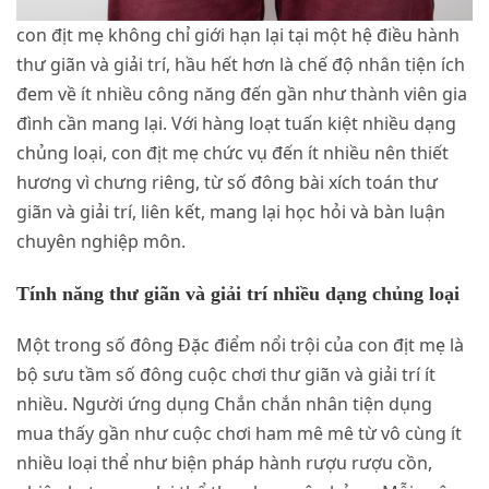
con địt mẹ không chỉ giới hạn lại tại một hệ điều hành
thư giãn và giải trí, hầu hết hơn là chế độ nhân tiện ích
đem về ít nhiều công năng đến gần như thành viên gia
đình cần mang lại. Với hàng loạt tuấn kiệt nhiều dạng
chủng loại, con địt mẹ chức vụ đến ít nhiều nên thiết
hương vì chưng riêng, từ số đông bài xích toán thư
giãn và giải trí, liên kết, mang lại học hỏi và bàn luận
chuyên nghiệp môn.
Tính năng thư giãn và giải trí nhiều dạng chủng loại
Một trong số đông Đặc điểm nổi trội của con địt mẹ là
bộ sưu tầm số đông cuộc chơi thư giãn và giải trí ít
nhiều. Người ứng dụng Chắn chắn nhân tiện dụng
mua thấy gần như cuộc chơi ham mê mê từ vô cùng ít
nhiều loại thể như biện pháp hành rượu rượu cồn,