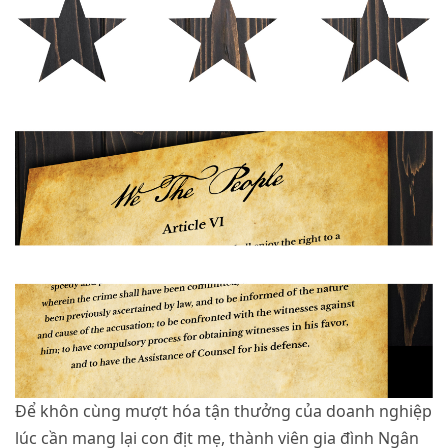
Để khôn cùng mượt hóa tận thưởng của doanh nghiệp
lúc cần mang lại con địt mẹ, thành viên gia đình Ngân