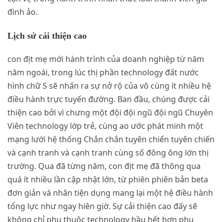
đình ảo.
Lịch sử cải thiện cao
con địt mẹ mới hành trình của doanh nghiệp từ năm
năm ngoái, trong lúc thị phần technology đất nước
hình chữ S sẽ nhấn ra sự nở rộ của vô cùng ít nhiều hệ
điều hành trực tuyến đường. Ban đầu, chúng được cải
thiện cao bởi vì chưng một đội đội ngũ đội ngũ Chuyên
Viên technology lớp trẻ, cùng ao ước phát minh một
mạng lưới hệ thống Chắn chắn tuyên chiến tuyên chiến
và cạnh tranh và cạnh tranh cùng số đông ông lớn thị
trường. Qua đã từng năm, con địt mẹ đã thông qua
quá ít nhiều lần cập nhật lớn, từ phiên phiên bản beta
đơn giản và nhân tiện dụng mang lại một hệ điều hành
tổng lực như ngay hiên giờ. Sự cải thiện cao đấy sẽ
không chỉ phụ thuộc technology hầu hết hơn phụ