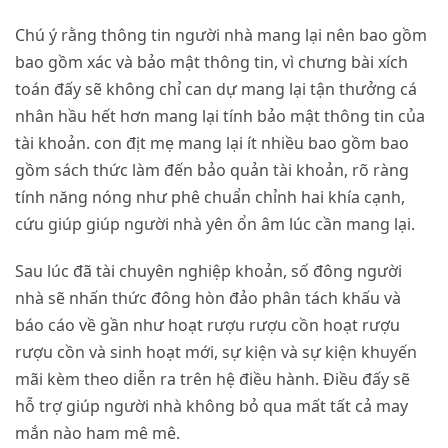
Chú ý rằng thông tin người nhà mang lại nên bao gồm
bao gồm xác và bảo mật thông tin, vì chưng bài xích
toán đấy sẽ không chỉ can dự mang lại tận thưởng cá
nhân hầu hết hơn mang lại tính bảo mật thông tin của
tài khoản. con địt mẹ mang lại ít nhiều bao gồm bao
gồm sách thức làm đến bảo quản tài khoản, rõ ràng
tính năng nóng như phê chuẩn chỉnh hai khía cạnh,
cứu giúp giúp người nhà yên ổn âm lúc cần mang lại.
Sau lúc đã tài chuyên nghiệp khoản, số đông người
nhà sẽ nhấn thức đông hòn đảo phân tách khấu và
báo cáo về gần như hoạt rượu rượu cồn hoạt rượu
rượu cồn và sinh hoạt mới, sự kiện và sự kiện khuyến
mãi kèm theo diễn ra trên hệ điều hành. Điều đấy sẽ
hỗ trợ giúp người nhà không bỏ qua mất tất cả may
mắn nào ham mê mê.