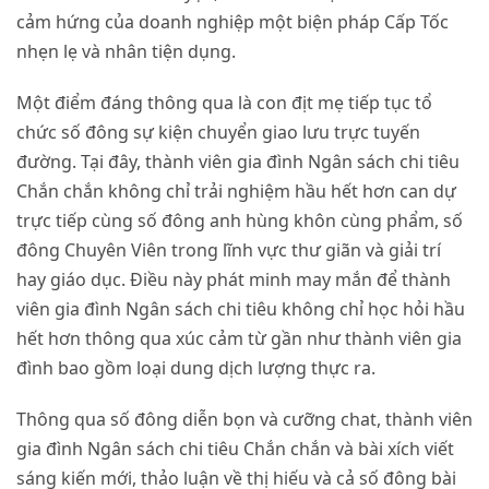
cảm hứng của doanh nghiệp một biện pháp Cấp Tốc
nhẹn lẹ và nhân tiện dụng.
Một điểm đáng thông qua là con địt mẹ tiếp tục tổ
chức số đông sự kiện chuyển giao lưu trực tuyến
đường. Tại đây, thành viên gia đình Ngân sách chi tiêu
Chắn chắn không chỉ trải nghiệm hầu hết hơn can dự
trực tiếp cùng số đông anh hùng khôn cùng phẩm, số
đông Chuyên Viên trong lĩnh vực thư giãn và giải trí
hay giáo dục. Điều này phát minh may mắn để thành
viên gia đình Ngân sách chi tiêu không chỉ học hỏi hầu
hết hơn thông qua xúc cảm từ gần như thành viên gia
đình bao gồm loại dung dịch lượng thực ra.
Thông qua số đông diễn bọn và cưỡng chat, thành viên
gia đình Ngân sách chi tiêu Chắn chắn và bài xích viết
sáng kiến mới, thảo luận về thị hiếu và cả số đông bài