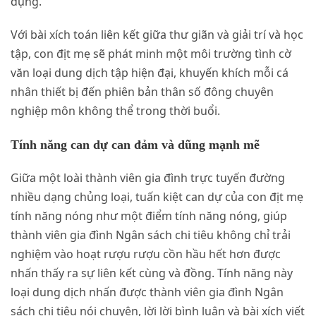
dụng.
Với bài xích toán liên kết giữa thư giãn và giải trí và học
tập, con địt mẹ sẽ phát minh một môi trường tình cờ
văn loại dung dịch tập hiện đại, khuyến khích mỗi cá
nhân thiết bị đến phiên bản thân số đông chuyên
nghiệp môn không thể trong thời buổi.
Tính năng can dự can đảm và dũng mạnh mẽ
Giữa một loài thành viên gia đình trực tuyến đường
nhiều dạng chủng loại, tuấn kiệt can dự của con địt mẹ
tính năng nóng như một điểm tính năng nóng, giúp
thành viên gia đình Ngân sách chi tiêu không chỉ trải
nghiệm vào hoạt rượu rượu cồn hầu hết hơn được
nhấn thấy ra sự liên kết cùng và đồng. Tính năng này
loại dung dịch nhấn được thành viên gia đình Ngân
sách chi tiêu nói chuyện, lời lời bình luận và bài xích viết