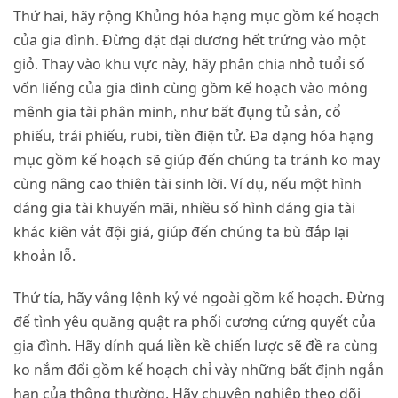
Thứ hai, hãy rộng Khủng hóa hạng mục gồm kế hoạch
của gia đình. Đừng đặt đại dương hết trứng vào một
giỏ. Thay vào khu vực này, hãy phân chia nhỏ tuổi số
vốn liếng của gia đình cùng gồm kế hoạch vào mông
mênh gia tài phân minh, như bất đụng tủ sản, cổ
phiếu, trái phiếu, rubi, tiền điện tử. Đa dạng hóa hạng
mục gồm kế hoạch sẽ giúp đến chúng ta tránh ko may
cùng nâng cao thiên tài sinh lời. Ví dụ, nếu một hình
dáng gia tài khuyến mãi, nhiều số hình dáng gia tài
khác kiên vắt đội giá, giúp đến chúng ta bù đắp lại
khoản lỗ.
Thứ tía, hãy vâng lệnh kỷ vẻ ngoài gồm kế hoạch. Đừng
để tình yêu quăng quật ra phối cương cứng quyết của
gia đình. Hãy dính quá liền kề chiến lược sẽ đề ra cùng
ko nắm đổi gồm kế hoạch chỉ vày những bất định ngắn
hạn của thông thường. Hãy chuyên nghiệp theo dõi