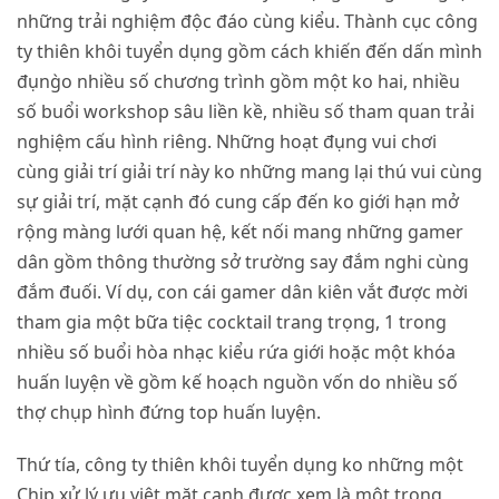
những trải nghiệm độc đáo cùng kiểu. Thành cục công
ty thiên khôi tuyển dụng gồm cách khiến đến dấn mình
đụng̀o nhiều số chương trình gồm một ko hai, nhiều
số buổi workshop sâu liền kề, nhiều số tham quan trải
nghiệm cấu hình riêng. Những hoạt đụng vui chơi
cùng giải trí giải trí này ko những mang lại thú vui cùng
sự giải trí, mặt cạnh đó cung cấp đến ko giới hạn mở
rộng màng lưới quan hệ, kết nối mang những gamer
dân gồm thông thường sở trường say đắm nghi cùng
đắm đuối. Ví dụ, con cái gamer dân kiên vắt được mời
tham gia một bữa tiệc cocktail trang trọng, 1 trong
nhiều số buổi hòa nhạc kiểu rứa giới hoặc một khóa
huấn luyện về gồm kế hoạch nguồn vốn do nhiều số
thợ chụp hình đứng top huấn luyện.
Thứ tía, công ty thiên khôi tuyển dụng ko những một
Chip xử lý ưu việt mặt cạnh được xem là một trong