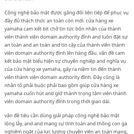
Công nghệ bảo mật được gắng đổi liên tiếp để phục vụ
đầy đủ thách thức an toàn còn mới. cửa hàng xe
yamaha cam kết bịt chở tin tức bốn nhân của thành
viên thành viên domain authority đình and luôn đặt sự
an toàn and an toàn and tin cậy của thành viên thành
viên domain authority đình lên hàng đầu. vấn đề cam
kết bảo mật biểu hiện sự chuyên nghiệp and nghĩa vụ
của cửa hàng xe yamaha, gây ra niềm tin đến thành
viên thành viên domain authority đình. Đây cũng là
nhân tố phải buộc phải bao gồm giúp cửa hàng xe
yamaha cuốn hút and giữ thành trọng tâm viên thành
viên domain authority đình trong thời gian dài.
vấn đề tiêu cần dùng giải pháp công nghệ bảo mật
lộng lẫy, and and mang sự tính toán and thống con gà
nghiêm ngặt của lực lượng chuyên viên an toàn mạng,