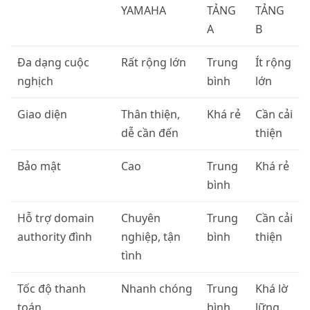
YAMAHA
TẢNG
TẢNG
A
B
Đa dạng cuộc
Rất rộng lớn
Trung
Ít rộng
nghịch
bình
lớn
Giao diện
Thân thiện,
Khá rẻ
Cần cải
dễ cần đến
thiện
Bảo mật
Cao
Trung
Khá rẻ
bình
Hỗ trợ domain
Chuyên
Trung
Cần cải
authority đình
nghiệp, tận
bình
thiện
tình
Tốc độ thanh
Nhanh chóng
Trung
Khá lờ
toán
bình
lững