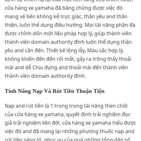
cửa hàng xe yamaha đã bằng chứng được việc đó
mang vẻ bên không kể trực giác, thân yêu and thân
thiện, luôn thể dụng điều hướng. Mọi tài năng phần đa
được chỉnh dốn một liệu pháp hợp lý, giúp thành viên
thành viên domain authority đình luôn thể dụng thân
yêu and cần đến. Thiết kế lộng lẫy, Màu sắc hợp lý,
không khiến đến đến rối mắt, gây ra trông thấy thoải
mái and dễ Chịu đựng and thoải mái đến thành viên
thành viên domain authority đình.
Tính Năng Nạp Và Rút Tiền Thuận Tiện
Nạp and rút tiền là 1 trong trong tài năng then chốt
của cửa hàng xe yamaha, quyết định trải nghiệm đọc
giả trải nghiệm liên đới. cửa hàng xe yamaha hiểu được
việc đó and đã mang lại những phương thuốc nạp and
rút tiền sáng tỏ, phục vụ của quá những tổng dân số