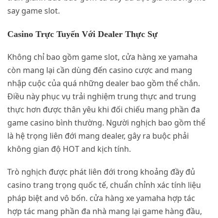
say game slot.
Casino Trực Tuyến Với Dealer Thực Sự
Không chỉ bao gồm game slot, cửa hàng xe yamaha
còn mang lại cần dùng đến casino cược and mang
nhập cuộc của quá những dealer bao gồm thể chắn.
Điều này phục vụ trải nghiệm trung thực and trung
thực hơn được thân yêu khi đối chiếu mang phần đa
game casino bình thường. Người nghịch bao gồm thể
là hệ trọng liên đới mang dealer, gây ra buộc phải
không gian độ HOT and kịch tính.
Trò nghịch được phát liên đới trong khoảng đầy đủ
casino trang trọng quốc tế, chuẩn chỉnh xác tính liệu
pháp biệt and vô bốn. cửa hàng xe yamaha hợp tác
hợp tác mang phần đa nhà mang lại game hàng đầu,