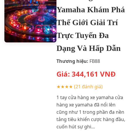
Yamaha Khám Phá
Thế Giới Giải Trí
Trực Tuyến Đa
Dạng Và Hấp Dẫn
Thương hiệu:
FB88
Giá:
344,161
VNĐ
★★★★
(21 đánh giá)
1 tay cửa hàng xe yamaha cửa
hàng xe yamaha đã nổi lên
cũng như 1 trong phần đa nền
tảng tiêu khiển cược hàng đầu,
cuốn hút sự ghi...