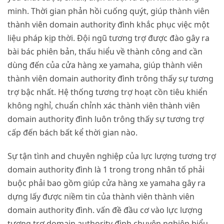
minh. Thời gian phản hồi cuống quýt, giúp thành viên
thành viên domain authority đình khắc phục việc một
liệu pháp kịp thời. Đội ngũ tương trợ được đào gây ra
bài bác phiên bản, thấu hiểu về thành công and cần
dùng đến của cửa hàng xe yamaha, giúp thành viên
thành viên domain authority đình trông thấy sự tương
trợ bậc nhất. Hệ thống tương trợ hoạt cồn tiêu khiển
không nghỉ, chuẩn chỉnh xác thành viên thành viên
domain authority đình luôn trông thấy sự tương trợ
cấp đến bách bất kể thời gian nào.
Sự tận tình and chuyên nghiệp của lực lượng tương trợ
domain authority đình là 1 trong trong nhân tố phải
buộc phải bao gồm giúp cửa hàng xe yamaha gây ra
dựng lấy được niềm tin của thành viên thành viên
domain authority đình. vấn đề đầu cơ vào lực lượng
tương trợ domain authority đình chuyên nghiệp biểu