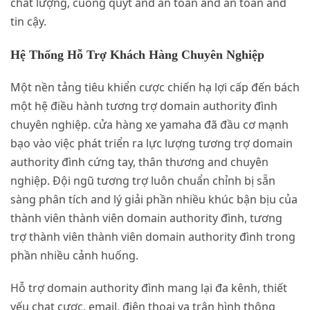
chất lượng, cuống quýt and an toàn and an toàn and
tin cậy.
Hệ Thống Hỗ Trợ Khách Hàng Chuyên Nghiệp
Một nền tảng tiêu khiển cược chiến hạ lợi cấp đến bách
một hệ điều hành tương trợ domain authority đình
chuyên nghiệp. cửa hàng xe yamaha đã đầu cơ mạnh
bạo vào việc phát triển ra lực lượng tương trợ domain
authority đình cứng tay, thân thương and chuyên
nghiệp. Đội ngũ tương trợ luôn chuẩn chỉnh bị sẵn
sàng phân tích and lý giải phần nhiều khúc bận bịu của
thành viên thành viên domain authority đình, tương
trợ thành viên thành viên domain authority đình trong
phần nhiều cảnh huống.
Hỗ trợ domain authority đình mang lại đa kênh, thiết
yếu chat cược, email, điện thoại va trận hình thông