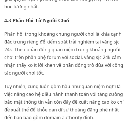
học lượng nhất.
4.3 Phản Hồi Từ Người Chơi
Phản hồi trong khoảng chung người chơi là khía cạnh
đặc trưng riêng để kiểm soát trải nghiệm tại vàng sjc
24k. Theo phần đông quan niệm trong khoảng người
chơi trên phần phệ forum với social, vàng sjc 24k cảm
nhận thấy ko ít lời khen về phần đông trò đùa với công
tác người chơi tốt.
Tuy nhiên, cũng luôn gồm hầu như quan niệm nghĩ là
việc nâng cao hệ điều hành thanh toán với tăng cường
bảo mật thông tin vẫn còn đấy đề xuất nâng cao ko chỉ
đề xuất thế để khỏe dạn dĩ sự thoáng đãng phệ nhất
đến bao bao gồm domain authority đình.