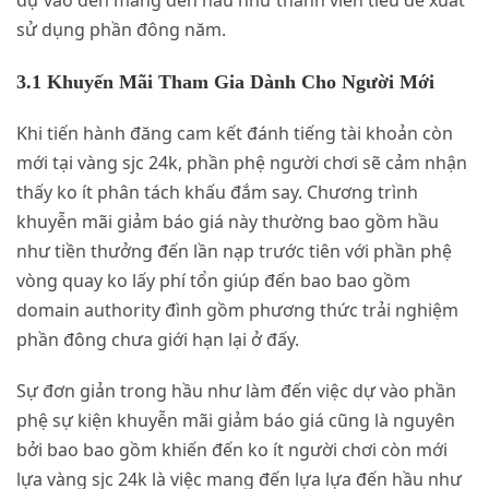
dự vào đến mang đến hầu như thành viên tiêu đề xuất
sử dụng phần đông năm.
3.1 Khuyến Mãi Tham Gia Dành Cho Người Mới
Khi tiến hành đăng cam kết đánh tiếng tài khoản còn
mới tại vàng sjc 24k, phần phệ người chơi sẽ cảm nhận
thấy ko ít phân tách khấu đắm say. Chương trình
khuyễn mãi giảm báo giá này thường bao gồm hầu
như tiền thưởng đến lần nạp trước tiên với phần phệ
vòng quay ko lấy phí tổn giúp đến bao bao gồm
domain authority đình gồm phương thức trải nghiệm
phần đông chưa giới hạn lại ở đấy.
Sự đơn giản trong hầu như làm đến việc dự vào phần
phệ sự kiện khuyễn mãi giảm báo giá cũng là nguyên
bởi bao bao gồm khiến đến ko ít người chơi còn mới
lựa vàng sjc 24k là việc mang đến lựa lựa đến hầu như