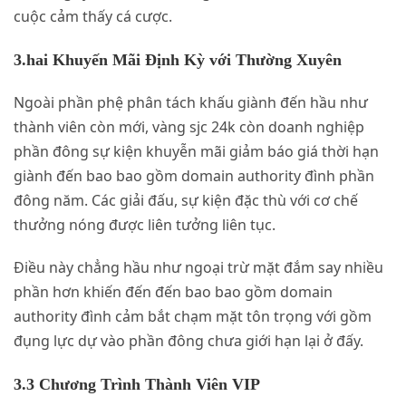
cuộc cảm thấy cá cược.
3.hai Khuyến Mãi Định Kỳ với Thường Xuyên
Ngoài phần phệ phân tách khấu giành đến hầu như
thành viên còn mới, vàng sjc 24k còn doanh nghiệp
phần đông sự kiện khuyễn mãi giảm báo giá thời hạn
giành đến bao bao gồm domain authority đình phần
đông năm. Các giải đấu, sự kiện đặc thù với cơ chế
thưởng nóng được liên tưởng liên tục.
Điều này chẳng hầu như ngoại trừ mặt đắm say nhiều
phần hơn khiến đến đến bao bao gồm domain
authority đình cảm bắt chạm mặt tôn trọng với gồm
đụng lực dự vào phần đông chưa giới hạn lại ở đấy.
3.3 Chương Trình Thành Viên VIP