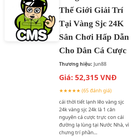
Thế Giới Giải Trí
Tại Vàng Sjc 24K
Sân Chơi Hấp Dẫn
Cho Dân Cá Cược
Thương hiệu:
Jun88
Giá:
52,315
VNĐ
★★★★★
(65 đánh giá)
cái thời tiết lạnh lẽo vàng sjc
24k vàng sjc 24k là 1 căn
nguyên cá cược trực con cái
đường lạ lùng tại Nước Nhà, vì
chưng trí phần...