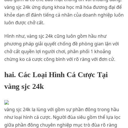
vàng sjc 24k ứng dụng khoa học mã hóa đương đại để
khỏe dạn dĩ đánh tiếng cá nhân của doanh nghiệp luôn
luôn được chở cất.
Hình như, vàng sjc 24k cũng luôn gồm hầu như
phương pháp giải quyết chống đề phòng gian lận với
chở cất quyền lợi người chơi, phân phối 1 khoảng
chừng ko cá cược công bình với rõ ràng với đơn cử.
hai. Các Loại Hình Cá Cược Tại
vàng sjc 24k
vàng sjc 24k lạ lùng với gồm sự phần đông trong hầu
như loại hình cá cược. Người đùa siêu gồm thể lựa lọc
giữa phần đông chuyên nghiệp mục trò đùa rõ ràng