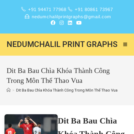
+91 94471 77968
+91 80861 73967
nedumchalilprintgraphs@gmail.com
NEDUMCHALIL PRINT GRAPHS
Dit Ba Bau Chìa Khóa Thành Công
Trong Môn Thể Thao Vua
>
Dit Ba Bau Chìa Khóa Thành Công Trong Môn Thể Thao Vua
Dit Ba Bau Chìa
Khóa Thành Công