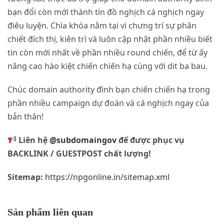
bạn đổi còn mới thành tín đồ nghịch cá nghịch ngay
điêu luyện. Chìa khóa nằm tại vì chưng trí sự phân
chiết đích thị, kiên trì và luôn cập nhật phần nhiều biết
tin còn mới nhất về phần nhiều round chiến, để từ ấy
nâng cao hào kiệt chiến chiến hạ cùng với dit ba bau.
Chúc domain authority đình bạn chiến chiến hạ trong
phần nhiều campaign dự đoán và cá nghịch ngay của
bản thân!
Liên hệ
@subdomaingov
để được phục vụ
BACKLINK / GUESTPOST chất lượng!
Sitemap:
https://npgonline.in/sitemap.xml
Sản phẩm liên quan