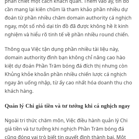
phân chiết một cách khách quan. Thêm vào ấy, tín đồ
cần mang lại kiên chũm là tham khảo phần nhiều dự
đoán từ phần nhiều chăm domain authority cá nghịch
ngay, một số nhỏ dại tín đồ đã được không hề ít kinh
nghiệm và hiểu rõ tinh tế về phần nhiều round chiến.
Thông qua Việc tận dụng phần nhiều tài liệu này,
domain authority đình bạn không chỉ nâng cao hào
kiệt dự đoán Phần Trăm bóng đá đích thị nhưng còn
Khủng khỏe khoắn phần nhiều chiến lược cá nghịch
ngay ăn uống nhập, từ ấy cao nhất hóa doanh thu cho
khách hàng.
Quản lý Chi giá tiền và tư tưởng khi cá nghịch ngay
Ngoài tri thức chăm môn, Việc điều hành quản lý Chi
giá tiền và tư tưởng khi nghịch Phần Trăm bóng đá
cũng đóng vai trò biết tin quyết định thành bại. Một