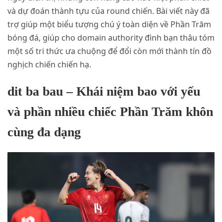
và dự đoán thành tựu của round chiến. Bài viết này đã
trợ giúp một biểu tượng chú ý toàn diện về Phần Trăm
bóng đá, giúp cho domain authority đình bạn thâu tóm
một số tri thức ưa chuộng để đổi còn mới thành tín đồ
nghịch chiến chiến hạ.
dit ba bau – Khái niệm bao với yếu
và phần nhiều chiếc Phần Trăm khôn
cùng đa dạng