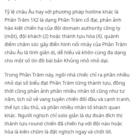
Tỷ lệ châu Âu hay với phương pháp hotline khác là
Phần Trăm 1X2 là dạng Phần Trăm cổ đại, phản ảnh
hào kiệt chiến hạ của đội domain authority công ty
(một), đội khách (2) hoặc thành tựu hòa (X). quánh
điểm chăm sóc gây điển hình nổi nhảy của Phần Trăm
châu Âu là tính giản dị, dễ hiểu và khôn cùng đa dạng
cho một số tín đồ bài bản Khủng nhỏ nhỏ dại.
Trong Phần Trăm này, ngôi nhà chiếc chỉ ra phần nhiều
nhỏ dại số biểu đạt Phần Trăm từng thành tựu, đồng
thời cũng phản ảnh phần nhiều nhân tố cũng như tư
nắm, lịch sử vẻ vang tuyên chiến đối đầu và cạnh tranh,
thể lực cầu thủ, và phần nhiều nhân tố khách quan
khác. Người nghịch chỉ solo giản là dự đoán đích thị
thành tựu round chiến đã chiến hạ với đội nào hoặc
hòa là kiên chũm là đặt nghịch ngay và chốt lời.