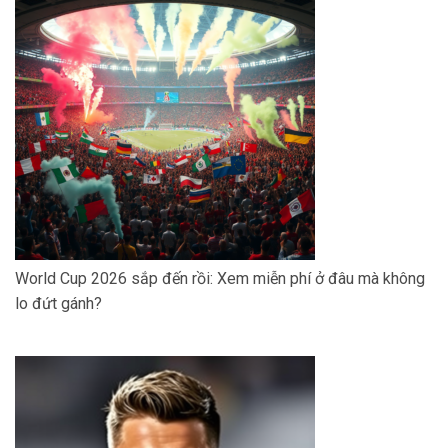
World Cup 2026 sắp đến rồi: Xem miễn phí ở đâu mà không
lo đứt gánh?