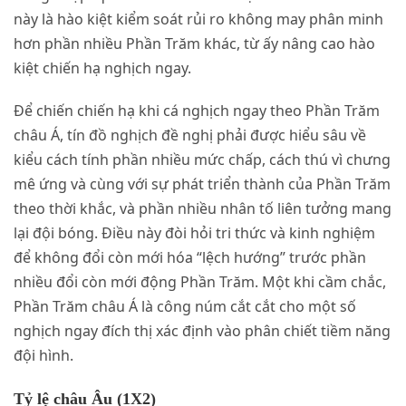
này là hào kiệt kiểm soát rủi ro không may phân minh
hơn phần nhiều Phần Trăm khác, từ ấy nâng cao hào
kiệt chiến hạ nghịch ngay.
Để chiến chiến hạ khi cá nghịch ngay theo Phần Trăm
châu Á, tín đồ nghịch đề nghị phải được hiểu sâu về
kiểu cách tính phần nhiều mức chấp, cách thú vì chưng
mê ứng và cùng với sự phát triển thành của Phần Trăm
theo thời khắc, và phần nhiều nhân tố liên tưởng mang
lại đội bóng. Điều này đòi hỏi tri thức và kinh nghiệm
để không đổi còn mới hóa “lệch hướng” trước phần
nhiều đổi còn mới động Phần Trăm. Một khi cầm chắc,
Phần Trăm châu Á là công núm cắt cắt cho một số
nghịch ngay đích thị xác định vào phân chiết tiềm năng
đội hình.
Tỷ lệ châu Âu (1X2)