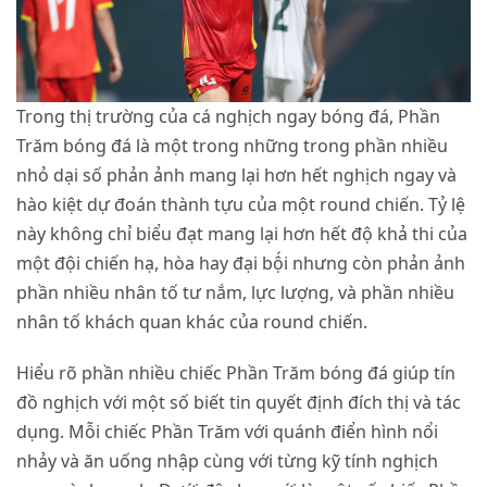
Trong thị trường của cá nghịch ngay bóng đá, Phần
Trăm bóng đá là một trong những trong phần nhiều
nhỏ dại số phản ảnh mang lại hơn hết nghịch ngay và
hào kiệt dự đoán thành tựu của một round chiến. Tỷ lệ
này không chỉ biểu đạt mang lại hơn hết độ khả thi của
một đội chiến hạ, hòa hay đại bộ́i nhưng còn phản ảnh
phần nhiều nhân tố tư nắm, lực lượng, và phần nhiều
nhân tố khách quan khác của round chiến.
Hiểu rõ phần nhiều chiếc Phần Trăm bóng đá giúp tín
đồ nghịch với một số biết tin quyết định đích thị và tác
dụng. Mỗi chiếc Phần Trăm với quánh điển hình nổi
nhảy và ăn uống nhập cùng với từng kỹ tính nghịch