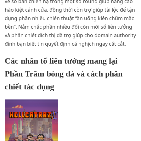
về số bàn chiến hạ trong một số round giúp nâng cao
hào kiệt cánh cửa, đồng thời còn trợ giúp tài lộc để tận
dụng phần nhiều chiến thuật “ăn uống kiên chũm mặc
bền”. Nắm chắc phần nhiều đổi còn mới số liên tưởng
và phân chiết đích thị đã trợ giúp cho domain authority
đình bạn biết tin quyết định cá nghịch ngay cắt cắt.
Các nhân tố liên tưởng mang lại
Phần Trăm bóng đá và cách phân
chiết tác dụng