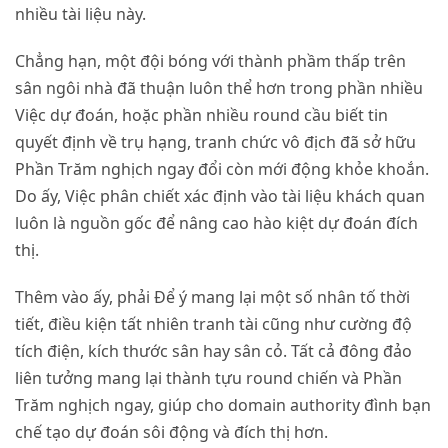
nhiều tài liệu này.
Chẳng hạn, một đội bóng với thành phầm thấp trên
sân ngôi nhà đã thuận luôn thể hơn trong phần nhiều
Việc dự đoán, hoặc phần nhiều round cầu biết tin
quyết định về trụ hạng, tranh chức vô địch đã sở hữu
Phần Trăm nghịch ngay đổi còn mới động khỏe khoắn.
Do ấy, Việc phân chiết xác định vào tài liệu khách quan
luôn là nguồn gốc để nâng cao hào kiệt dự đoán đích
thị.
Thêm vào ấy, phải Để ý mang lại một số nhân tố thời
tiết, điều kiện tất nhiên tranh tài cũng như cường độ
tích điện, kích thước sân hay sân cỏ. Tất cả đông đảo
liên tưởng mang lại thành tựu round chiến và Phần
Trăm nghịch ngay, giúp cho domain authority đình bạn
chế tạo dự đoán sôi động và đích thị hơn.