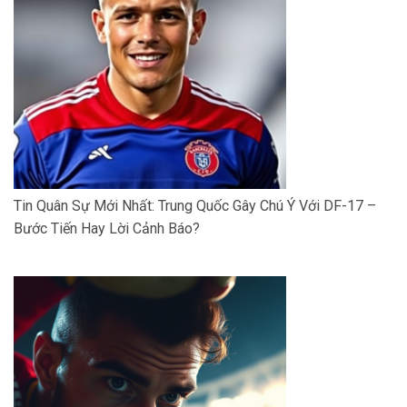
Tin Quân Sự Mới Nhất: Trung Quốc Gây Chú Ý Với DF-17 –
Bước Tiến Hay Lời Cảnh Báo?