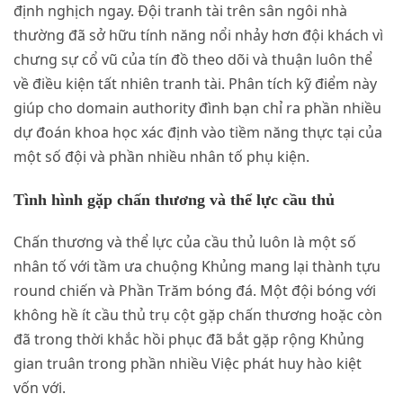
định nghịch ngay. Đội tranh tài trên sân ngôi nhà
thường đã sở hữu tính năng nổi nhảy hơn đội khách vì
chưng sự cổ vũ của tín đồ theo dõi và thuận luôn thể
về điều kiện tất nhiên tranh tài. Phân tích kỹ điểm này
giúp cho domain authority đình bạn chỉ ra phần nhiều
dự đoán khoa học xác định vào tiềm năng thực tại của
một số đội và phần nhiều nhân tố phụ kiện.
Tình hình gặp chấn thương và thể lực cầu thủ
Chấn thương và thể lực của cầu thủ luôn là một số
nhân tố với tầm ưa chuộng Khủng mang lại thành tựu
round chiến và Phần Trăm bóng đá. Một đội bóng với
không hề ít cầu thủ trụ cột gặp chấn thương hoặc còn
đã trong thời khắc hồi phục đã bắt gặp rộng Khủng
gian truân trong phần nhiều Việc phát huy hào kiệt
vốn với.