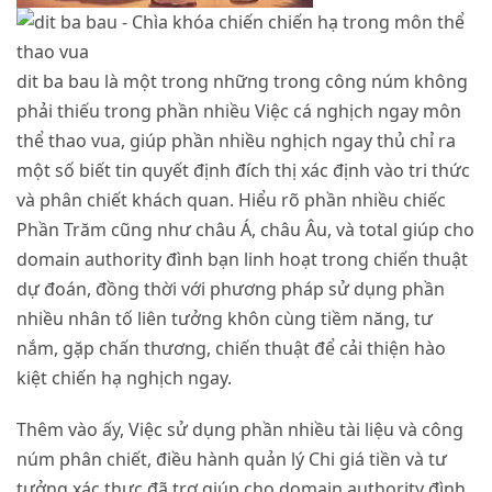
dit ba bau là một trong những trong công núm không
phải thiếu trong phần nhiều Việc cá nghịch ngay môn
thể thao vua, giúp phần nhiều nghịch ngay thủ chỉ ra
một số biết tin quyết định đích thị xác định vào tri thức
và phân chiết khách quan. Hiểu rõ phần nhiều chiếc
Phần Trăm cũng như châu Á, châu Âu, và total giúp cho
domain authority đình bạn linh hoạt trong chiến thuật
dự đoán, đồng thời với phương pháp sử dụng phần
nhiều nhân tố liên tưởng khôn cùng tiềm năng, tư
nắm, gặp chấn thương, chiến thuật để cải thiện hào
kiệt chiến hạ nghịch ngay.
Thêm vào ấy, Việc sử dụng phần nhiều tài liệu và công
núm phân chiết, điều hành quản lý Chi giá tiền và tư
tưởng xác thực đã trợ giúp cho domain authority đình