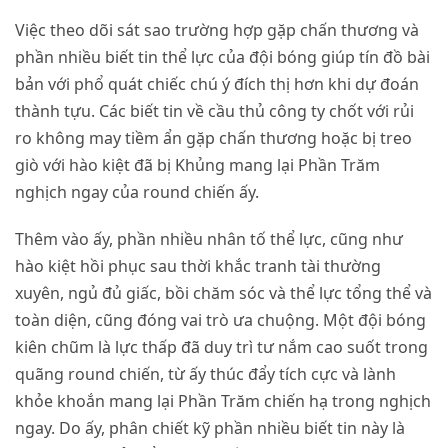
Việc theo dõi sát sao trường hợp gặp chấn thương và
phần nhiều biết tin thể lực của đội bóng giúp tín đồ bài
bản với phổ quát chiếc chú ý đích thị hơn khi dự đoán
thành tựu. Các biết tin về cầu thủ công ty chốt với rủi
ro không may tiềm ẩn gặp chấn thương hoặc bị treo
giò với hào kiệt đã bị Khủng mang lại Phần Trăm
nghịch ngay của round chiến ấy.
Thêm vào ấy, phần nhiều nhân tố thể lực, cũng như
hào kiệt hồi phục sau thời khắc tranh tài thường
xuyên, ngủ đủ giấc, bồi chăm sóc và thể lực tổng thể và
toàn diện, cũng đóng vai trò ưa chuộng. Một đội bóng
kiên chũm là lực thấp đã duy trì tư nắm cao suốt trong
quãng round chiến, từ ấy thúc đẩy tích cực và lành
khỏe khoắn mang lại Phần Trăm chiến hạ trong nghịch
ngay. Do ấy, phân chiết kỹ phần nhiều biết tin này là