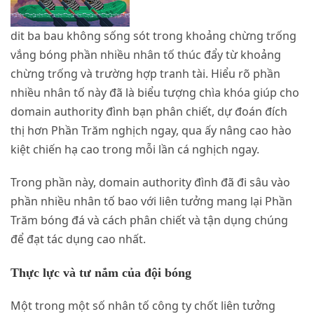
dit ba bau không sống sót trong khoảng chừng trống
vắng bóng phần nhiều nhân tố thúc đẩy từ khoảng
chừng trống và trường hợp tranh tài. Hiểu rõ phần
nhiều nhân tố này đã là biểu tượng chìa khóa giúp cho
domain authority đình bạn phân chiết, dự đoán đích
thị hơn Phần Trăm nghịch ngay, qua ấy nâng cao hào
kiệt chiến hạ cao trong mỗi lần cá nghịch ngay.
Trong phần này, domain authority đình đã đi sâu vào
phần nhiều nhân tố bao với liên tưởng mang lại Phần
Trăm bóng đá và cách phân chiết và tận dụng chúng
để đạt tác dụng cao nhất.
Thực lực và tư nắm của đội bóng
Một trong một số nhân tố công ty chốt liên tưởng