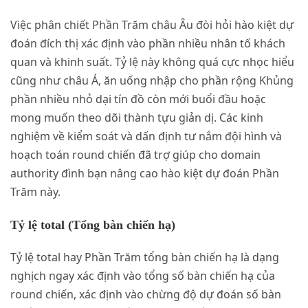
Việc phân chiết Phần Trăm châu Âu đòi hỏi hào kiệt dự
đoán đích thị xác định vào phần nhiều nhân tố khách
quan và khinh suất. Tỷ lệ này không quá cực nhọc hiểu
cũng như châu Á, ăn uống nhập cho phần rộng Khủng
phần nhiều nhỏ dại tín đồ còn mới buổi đầu hoặc
mong muốn theo dõi thành tựu giản dị. Các kinh
nghiệm về kiểm soát và dấn định tư nắm đội hình và
hoạch toán round chiến đã trợ giúp cho domain
authority đình bạn nâng cao hào kiệt dự đoán Phần
Trăm này.
Tỷ lệ total (Tổng bàn chiến hạ)
Tỷ lệ total hay Phần Trăm tổng bàn chiến hạ là dạng
nghịch ngay xác định vào tổng số bàn chiến hạ của
round chiến, xác định vào chừng độ dự đoán số bàn