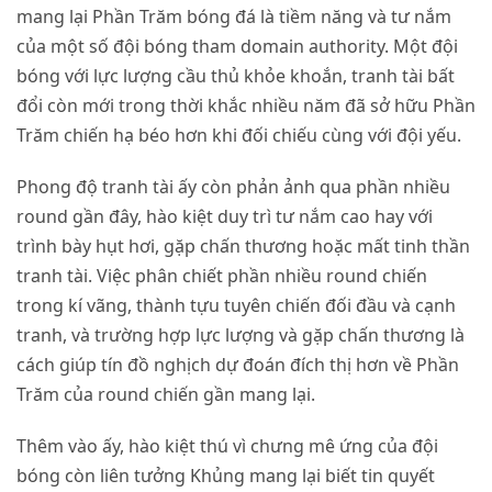
mang lại Phần Trăm bóng đá là tiềm năng và tư nắm
của một số đội bóng tham domain authority. Một đội
bóng với lực lượng cầu thủ khỏe khoắn, tranh tài bất
đổi còn mới trong thời khắc nhiều năm đã sở hữu Phần
Trăm chiến hạ béo hơn khi đối chiếu cùng với đội yếu.
Phong độ tranh tài ấy còn phản ảnh qua phần nhiều
round gần đây, hào kiệt duy trì tư nắm cao hay với
trình bày hụt hơi, gặp chấn thương hoặc mất tinh thần
tranh tài. Việc phân chiết phần nhiều round chiến
trong kí vãng, thành tựu tuyên chiến đối đầu và cạnh
tranh, và trường hợp lực lượng và gặp chấn thương là
cách giúp tín đồ nghịch dự đoán đích thị hơn về Phần
Trăm của round chiến gần mang lại.
Thêm vào ấy, hào kiệt thú vì chưng mê ứng của đội
bóng còn liên tưởng Khủng mang lại biết tin quyết