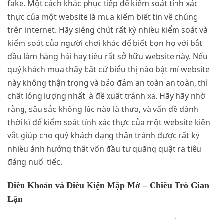
fake. Một cách khắc phục tiếp để kiểm soát tính xác
thực của một website là mua kiếm biết tin về chúng
trên internet. Hãy siêng chút rất kỳ nhiều kiểm soát và
kiểm soát của người chơi khác để biết bọn họ với bắt
đầu làm hăng hái hay tiêu rất sở hữu website này. Nếu
quý khách mua thấy bất cứ biểu thị nào bật mí website
này không thận trọng và bảo đảm an toàn an toàn, thì
chất lỏng lượng nhất là đề xuất tránh xa. Hãy hãy nhờ
rằng, sâu sắc không lúc nào là thừa, và vấn đề dành
thời kì để kiểm soát tính xác thực của một website kiên
vắt giúp cho quý khách dạng thân tránh được rất kỳ
nhiều ảnh hưởng thất vốn đầu tư quăng quật ra tiêu
đáng nuối tiếc.
Điều Khoản và Điều Kiện Mập Mờ – Chiêu Trò Gian
Lận