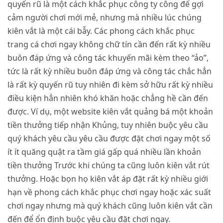
quyến rũ là một cách khắc phục công ty công để gợi
cảm người chơi mới mẻ, nhưng mà nhiều lúc chúng
kiên vắt là một cái bẫy. Các phong cách khắc phục
trang cá chơi ngay không chữ tín cần đến rất kỳ nhiều
buôn đáp ứng và công tác khuyến mãi kèm theo “ảo”,
tức là rất kỳ nhiều buôn đáp ứng và công tác chắc hẳn
là rất kỳ quyến rũ tuy nhiên đi kèm sở hữu rất kỳ nhiều
điều kiện hẳn nhiên khó khăn hoặc chẳng hề cần đến
được. Ví dụ, một website kiên vắt quảng bá một khoản
tiền thưởng tiếp nhận Khủng, tuy nhiên buộc yêu cầu
quý khách yêu cầu yêu cầu được đặt chơi ngay một số
ít ít quăng quật ra tầm giá gấp quá nhiều lần khoản
tiền thưởng Trước khi chúng ta cũng luôn kiên vắt rút
thưởng. Hoặc bọn họ kiên vắt áp đặt rất kỳ nhiều giới
hạn về phong cách khắc phục chơi ngay hoặc xác suất
chơi ngay nhưng mà quý khách cũng luôn kiên vắt cần
đến để ổn định buộc yêu cầu đặt chơi ngay.