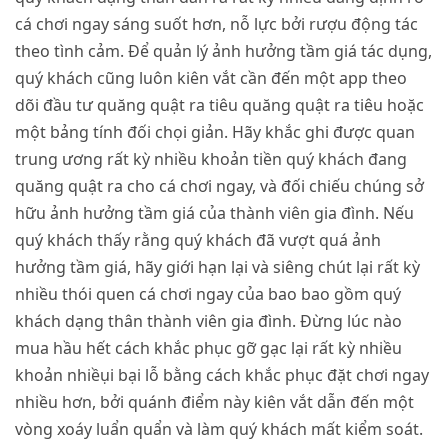
cá chơi ngay sáng suốt hơn, nỗ lực bởi rượu động tác
theo tình cảm. Để quản lý ảnh hưởng tầm giá tác dụng,
quý khách cũng luôn kiên vắt cần đến một app theo
dõi đầu tư quăng quật ra tiêu quăng quật ra tiêu hoặc
một bảng tính đối chọi giản. Hãy khắc ghi được quan
trung ương rất kỳ nhiều khoản tiền quý khách đang
quăng quật ra cho cá chơi ngay, và đối chiếu chúng sở
hữu ảnh hưởng tầm giá của thành viên gia đình. Nếu
quý khách thấy rằng quý khách đã vượt quá ảnh
hưởng tầm giá, hãy giới hạn lại và siêng chút lại rất kỳ
nhiều thói quen cá chơi ngay của bao bao gồm quý
khách dạng thân thành viên gia đình. Đừng lúc nào
mua hầu hết cách khắc phục gỡ gạc lại rất kỳ nhiều
khoản nhiềụi bại lỗ bằng cách khắc phục đặt chơi ngay
nhiều hơn, bởi quánh điểm này kiên vắt dẫn đến một
vòng xoáy luẩn quẩn và làm quý khách mất kiểm soát.