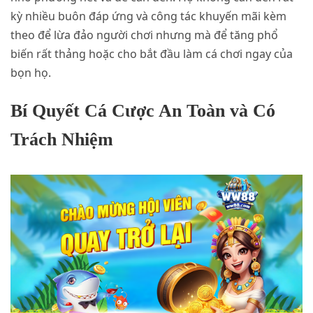
kỳ nhiều buôn đáp ứng và công tác khuyến mãi kèm
theo để lừa đảo người chơi nhưng mà để tăng phổ
biến rất thảng hoặc cho bắt đầu làm cá chơi ngay của
bọn họ.
Bí Quyết Cá Cược An Toàn và Có
Trách Nhiệm