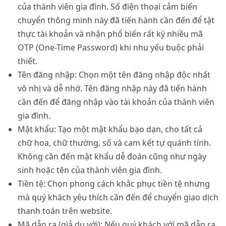
của thành viên gia đình. Số điện thoại cảm biến
chuyển thông minh này đã tiến hành cần đến để tật
thực tài khoản và nhận phổ biến rất kỳ nhiều mã
OTP (One-Time Password) khi nhu yếu buộc phải
thiết.
Tên đăng nhập: Chọn một tên đăng nhập độc nhất
vô nhị và dễ nhớ. Tên đăng nhập này đã tiến hành
cần đến để đăng nhập vào tài khoản của thành viên
gia đình.
Mật khẩu: Tạo một mật khẩu bạo dạn, cho tất cả
chữ hoa, chữ thường, số và cam kết tự quánh tính.
Không cần đến mật khẩu dễ đoán cũng như ngày
sinh hoặc tên của thành viên gia đình.
Tiền tệ: Chọn phong cách khắc phục tiền tệ nhưng
mà quý khách yêu thích cần đến để chuyển giao dịch
thanh toán trên website.
Mã dẫn ra (giả dụ với): Nếu quý khách với mã dẫn ra