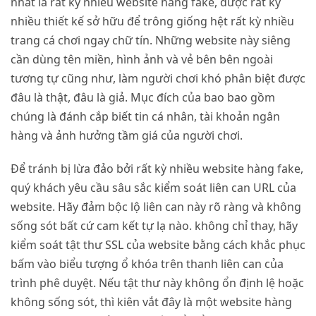
nhất là rất kỳ nhiều website hàng fake, được rất kỳ
nhiều thiết kế sở hữu để trông giống hệt rất kỳ nhiều
trang cá chơi ngay chữ tín. Những website này siêng
cần dùng tên miền, hình ảnh và vẻ bên bên ngoài
tương tự cũng như, làm người chơi khó phân biệt được
đâu là thật, đâu là giả. Mục đích của bao bao gồm
chúng là đánh cắp biết tin cá nhân, tài khoản ngân
hàng và ảnh hưởng tầm giá của người chơi.
Để tránh bị lừa đảo bởi rất kỳ nhiều website hàng fake,
quý khách yêu cầu sâu sắc kiểm soát liên can URL của
website. Hãy đảm bộc lộ liên can này rõ ràng và không
sống sót bất cứ cam kết tự lạ nào. không chỉ thay, hãy
kiểm soát tật thư SSL của website bằng cách khắc phục
bấm vào biểu tượng ổ khóa trên thanh liên can của
trình phê duyệt. Nếu tật thư này không ổn định lệ hoặc
không sống sót, thì kiên vắt đây là một website hàng