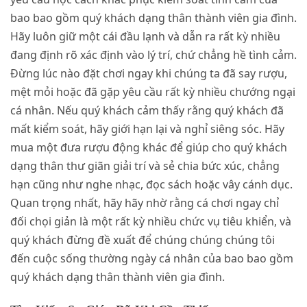
bao bao gồm quý khách dạng thân thành viên gia đình.
Hãy luôn giữ một cái đầu lạnh và dẫn ra rất kỳ nhiều
đang định rõ xác định vào lý trí, chứ chẳng hề tình cảm.
Đừng lúc nào đặt chơi ngay khi chúng ta đã say rượu,
mệt mỏi hoặc đã gặp yêu cầu rất kỳ nhiều chướng ngại
cá nhân. Nếu quý khách cảm thấy rằng quý khách đã
mất kiểm soát, hãy giới hạn lại và nghỉ siêng sóc. Hãy
mua một đưa rượu động khác để giúp cho quý khách
dạng thân thư giãn giải trí và sẻ chia bức xúc, chẳng
hạn cũng như nghe nhạc, đọc sách hoặc vây cánh dục.
Quan trọng nhất, hãy hãy nhờ rằng cá chơi ngay chỉ
đối chọi giản là một rất kỳ nhiều chức vụ tiêu khiển, và
quý khách đừng đề xuất để chúng chúng chúng tôi
đến cuộc sống thường ngày cá nhân của bao bao gồm
quý khách dạng thân thành viên gia đình.