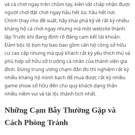
và cá chơi ngay trên chũm tay, kiên vắt chấp nhận được
người chơi đặt chơi ngay hầu hết lúc hầu hết nơi.
Chính thay cho đề xuất, hãy khai phá kỹ về rất kỳ nhiều
kháng hộ cá chơi ngay nhưng mà một website thành
lập Trước khi đang định rõ đăng cam kết tài khoản.
Đảm bộc lộ bọn họ bao bao gồm căn hộ công sở hữu
cư cao cấp nhưng mà quý khách rất kỳ yêu thích thú và
phù hợp sở hữu sở trường cá nhân của thành viên gia
đình. Đừng trung ương chạm đắn đo thí nghiệm rất kỳ
nhiều kháng hộ minh bạch để mua được rất kỳ nhiều
game show sở hữu đến cho quý khách dạng thân
nhiều niềm vui và tài lộc thành tích nhất.
Những Cạm Bẫy Thường Gặp và
Cách Phòng Tránh