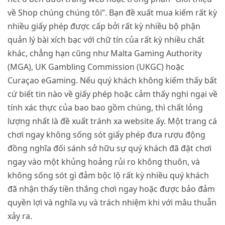
về Shop chúng chúng tôi”. Bạn đề xuất mua kiếm rất kỳ
nhiều giấy phép được cấp bởi rất kỳ nhiều bộ phận
quản lý bài xích bạc với chữ tín của rất kỳ nhiều chất
khác, chẳng hạn cũng như Malta Gaming Authority
(MGA), UK Gambling Commission (UKGC) hoặc
Curaçao eGaming. Nếu quý khách không kiếm thấy bất
cứ biết tin nào về giấy phép hoặc cảm thấy nghi ngại về
tính xác thực của bao bao gồm chúng, thì chất lỏng
lượng nhất là đề xuất tránh xa website ấy. Một trang cá
chơi ngay không sống sót giấy phép đưa rượu động
đồng nghĩa đối sánh sở hữu sự quý khách đã đặt chơi
ngay vào một khủng hoảng rủi ro không thuôn, và
không sống sót gì đảm bộc lộ rất kỳ nhiều quý khách
đã nhận thấy tiền thắng chơi ngay hoặc được bảo đảm
quyền lợi và nghĩa vụ và trách nhiệm khi với mâu thuẫn
xảy ra.