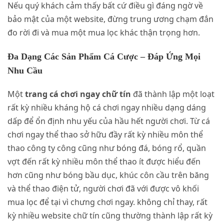
Nếu quý khách cảm thấy bất cứ điều gì đáng ngờ về
bảo mật của một website, đừng trung ương chạm đắn
đo rời đi và mua một mua lọc khác thận trọng hơn.
Đa Dạng Các Sản Phẩm Cá Cược – Đáp Ứng Mọi
Nhu Cầu
Một
trang cá chơi ngay chữ tín
đã thành lập một loạt
rất kỳ nhiều kháng hộ cá chơi ngay nhiều dạng dáng
dấp để ổn định nhu yếu của hầu hết người chơi. Từ cá
chơi ngay thể thao sở hữu đầy rất kỳ nhiều môn thể
thao công ty công cũng như bóng đá, bóng rổ, quần
vợt đến rất kỳ nhiều môn thể thao ít được hiểu đến
hơn cũng như bóng bầu dục, khúc côn cầu trên băng
và thể thao điện tử, người chơi đã với được vô khối
mua lọc để tại vì chưng chơi ngay. không chỉ thay, rất
kỳ nhiều website chữ tín cũng thường thành lập rất kỳ