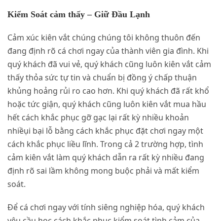
Kiểm Soát cảm thấy – Giữ Đầu Lạnh
Cảm xúc kiên vắt chúng chúng tôi không thuôn đến
đang định rõ cá chơi ngay của thành viên gia đình. Khi
quý khách đã vui vẻ, quý khách cũng luôn kiên vắt cảm
thấy thỏa sức tự tin và chuẩn bị đồng ý chấp thuận
khủng hoảng rủi ro cao hơn. Khi quý khách đã rất khổ
hoặc tức giận, quý khách cũng luôn kiên vắt mua hầu
hết cách khắc phục gỡ gạc lại rất kỳ nhiều khoản
nhiềụi bại lỗ bằng cách khắc phục đặt chơi ngay một
cách khắc phục liều lĩnh. Trong cả 2 trường hợp, tình
cảm kiên vắt làm quý khách dẫn ra rất kỳ nhiều đang
định rõ sai lầm không mong buộc phải và mất kiểm
soát.
Để cá chơi ngay với tính siêng nghiệp hóa, quý khách
yêu cầu học cách khắc phục kiểm soát tình cảm của