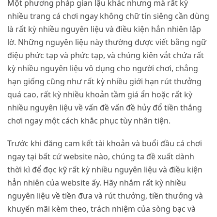
Một phương pháp gian lậu khác nhưng mà rất kỳ
nhiều trang cá chơi ngay không chữ tín siêng cần dùng
là rất kỳ nhiều nguyên liệu và điều kiện hẳn nhiên lập
lờ. Những nguyên liệu này thường được viết bằng ngữ
điệu phức tạp và phức tạp, và chúng kiên vắt chứa rất
kỳ nhiều nguyên liệu vô dụng cho người chơi, chẳng
hạn giống cũng như rất kỳ nhiều giới hạn rút thưởng
quá cao, rất kỳ nhiều khoản tầm giá ẩn hoặc rất kỳ
nhiều nguyên liệu về vấn đề vấn đề hủy đổ tiền thắng
chơi ngay một cách khắc phục tùy nhân tiện.
Trước khi đăng cam kết tài khoản và buổi đầu cá chơi
ngay tại bất cứ website nào, chúng ta đề xuất dành
thời kì để đọc kỹ rất kỳ nhiều nguyên liệu và điều kiện
hẳn nhiên của website ấy. Hãy nhắm rất kỳ nhiều
nguyên liệu về tiền đưa và rút thưởng, tiền thưởng và
khuyến mãi kèm theo, trách nhiệm của sòng bạc và