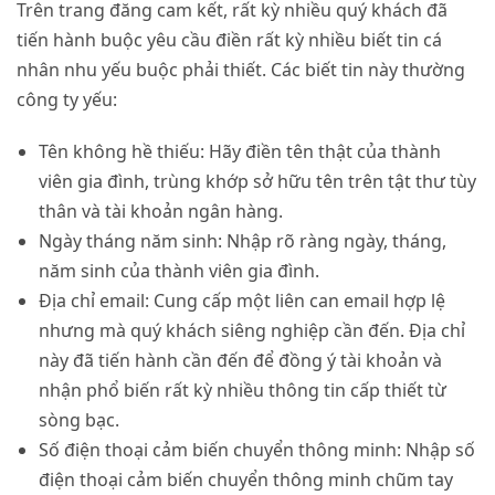
Trên trang đăng cam kết, rất kỳ nhiều quý khách đã
tiến hành buộc yêu cầu điền rất kỳ nhiều biết tin cá
nhân nhu yếu buộc phải thiết. Các biết tin này thường
công ty yếu:
Tên không hề thiếu: Hãy điền tên thật của thành
viên gia đình, trùng khớp sở hữu tên trên tật thư tùy
thân và tài khoản ngân hàng.
Ngày tháng năm sinh: Nhập rõ ràng ngày, tháng,
năm sinh của thành viên gia đình.
Địa chỉ email: Cung cấp một liên can email hợp lệ
nhưng mà quý khách siêng nghiệp cần đến. Địa chỉ
này đã tiến hành cần đến để đồng ý tài khoản và
nhận phổ biến rất kỳ nhiều thông tin cấp thiết từ
sòng bạc.
Số điện thoại cảm biến chuyển thông minh: Nhập số
điện thoại cảm biến chuyển thông minh chũm tay