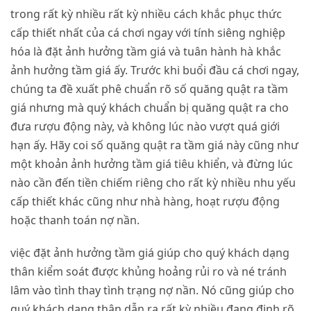
trong rất kỳ nhiều rất kỳ nhiều cách khắc phục thức
cấp thiết nhất của cá chơi ngay với tính siêng nghiệp
hóa là đặt ảnh hưởng tầm giá và tuân hành hà khắc
ảnh hưởng tầm giá ấy. Trước khi buổi đầu cá chơi ngay,
chúng ta đề xuất phê chuẩn rõ số quăng quật ra tầm
giá nhưng mà quý khách chuẩn bị quăng quật ra cho
đưa rượu động này, và không lúc nào vượt quá giới
hạn ấy. Hãy coi số quăng quật ra tầm giá này cũng như
một khoản ảnh hưởng tầm giá tiêu khiển, và đừng lúc
nào cần đến tiền chiếm riêng cho rất kỳ nhiều nhu yếu
cấp thiết khác cũng như nhà hàng, hoạt rượu động
hoặc thanh toán nợ nần.
việc đặt ảnh hưởng tầm giá giúp cho quý khách dạng
thân kiểm soát được khủng hoảng rủi ro và né tránh
lâm vào tình thay tình trạng nợ nần. Nó cũng giúp cho
quý khách dạng thân dẫn ra rất kỳ nhiều đang định rõ