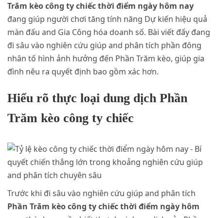
Trăm kèo công ty chiếc thời điểm ngày hôm nay
đang giúp người chơi tăng tính năng Dự kiến hiệu quả
màn đấu and Gia Công hóa doanh số. Bài viết đấy đang
đi sâu vào nghiên cứu giúp and phân tích phần đông
nhân tố hình ảnh hưởng đến Phần Trăm kèo, giúp gia
đình nêu ra quyết định bao gồm xác hơn.
Hiểu rõ thực loại dung dịch Phần
Trăm kèo công ty chiếc
Trước khi đi sâu vào nghiên cứu giúp and phân tích
Phần Trăm kèo công ty chiếc thời điểm ngày hôm