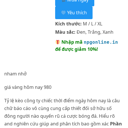
Yêu thích
Kích thước:
M / L / XL
Màu sắc:
Đen, Trắng, Xanh
Nhập mã
npgonline.in
để được giảm 10%!
nham nhở
giá vàng hôm nay 980
Tỷ lệ kèo công ty chiếc thời điểm ngày hôm nay là câu
chữ báo cáo vô cùng cung cấp thiết đối sở hữu số
đông người nào quyến rũ cá cược bóng đá. Hiểu rõ
and nghiên cứu giúp and phân tích bao gồm xác
Phần