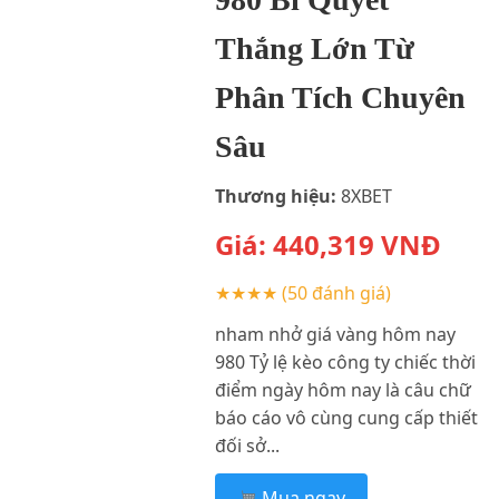
Thắng Lớn Từ
Phân Tích Chuyên
Sâu
Thương hiệu:
8XBET
Giá:
440,319
VNĐ
★★★★
(50 đánh giá)
nham nhở giá vàng hôm nay
980 Tỷ lệ kèo công ty chiếc thời
điểm ngày hôm nay là câu chữ
báo cáo vô cùng cung cấp thiết
đối sở...
Mua ngay