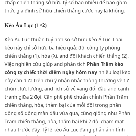
chấp chiến thắng sở hữu tỷ số bao nhiêu để bao gồm
thức gia đình sở hữu chiến thắng cược hay là không.
Kèo Âu Lục (1×2)
Kèo Âu Lục thuần tuý hơn so sở hữu kèo Á Lục. Loại
kèo này chỉ sở hữu ba hiệu quả: đội công ty phòng
chiến thắng (1), hòa (X), and đội khách chiến thắng (2).
Việc nghiên cứu giúp and phân tích
Phần Trăm kèo
công ty chiếc thời điểm ngày hôm nay
nhiều loại kèo
này cần dựa trên chú ý nhận nhắc thông thường về tư
chũm, lực lượng, and lịch sử vẻ vang đối đầu and cạnh
tranh giữa 2 đội. Cần phê phê chuẩn chỉnh Phần Trăm
chiến thắng, hòa, thảm bại của mỗi đội trong phần
đông số đông màn đấu vừa qua, cũng giống như Phần
Trăm chiến thắng, hòa, thảm bại khi 2 đội chạm mặt
nhau trước đây. Tỷ lệ kèo Âu Lục đang phản ánh tính