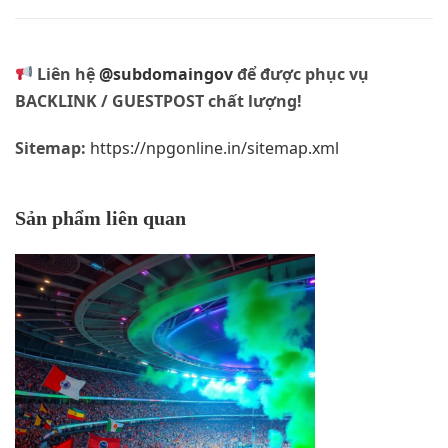
Liên hệ
@subdomaingov
để được phục vụ
BACKLINK / GUESTPOST chất lượng!
Sitemap:
https://npgonline.in/sitemap.xml
Sản phẩm liên quan