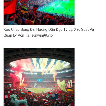
Kèo Chấp Bóng Đá: Hướng Dẫn Đọc Tỷ Lệ, Xác Suất Và
Quản Lý Vốn Tại sunwin99.vip