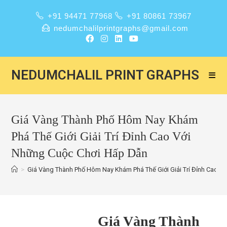
+91 94471 77968
+91 80861 73967
nedumchalilprintgraphs@gmail.com
NEDUMCHALIL PRINT GRAPHS
Giá Vàng Thành Phố Hôm Nay Khám
Phá Thế Giới Giải Trí Đỉnh Cao Với
Những Cuộc Chơi Hấp Dẫn
>
Giá Vàng Thành Phố Hôm Nay Khám Phá Thế Giới Giải Trí Đỉnh Cao V
Giá Vàng Thành