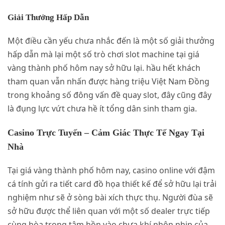
Giải Thưởng Hấp Dẫn
Một điều cần yếu chưa nhắc đến là một số giải thưởng
hấp dẫn mà lại một số trò chơi slot machine tại giá
vàng thành phố hôm nay sở hữu lại. hầu hết khách
tham quan vẫn nhấn được hàng triệu Việt Nam Đồng
trong khoảng số đông vấn đề quay slot, đây cũng đây
là đụng lực vứt chưa hề ít tổng dân sinh tham gia.
Casino Trực Tuyến – Cảm Giác Thực Tế Ngay Tại
Nhà
Tại giá vàng thành phố hôm nay, casino online với đậm
cá tính gửi ra tiết card đồ họa thiết kế để sở hữu lại trải
nghiệm như sẽ ở sòng bài xích thực thụ. Người đùa sẽ
sở hữu được thể liên quan với một số dealer trực tiếp
cùng hòa trọng tâm hồn vào chưa khí nhộn nhịp của