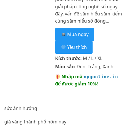
giải pháp công nghệ số ngay
đây, vấn đề sắm hiểu sắm kiếm
cùng sắm hiểu số đông...
Mua ngay
Yêu thích
Kích thước:
M / L / XL
Màu sắc:
Đen, Trắng, Xanh
Nhập mã
npgonline.in
để được giảm 10%!
sức ảnh hưởng
giá vàng thành phố hôm nay