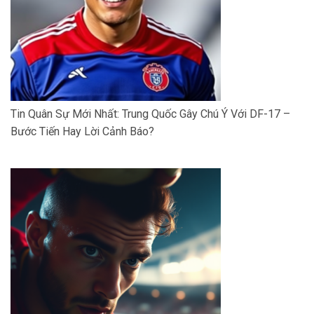
Tin Quân Sự Mới Nhất: Trung Quốc Gây Chú Ý Với DF-17 –
Bước Tiến Hay Lời Cảnh Báo?