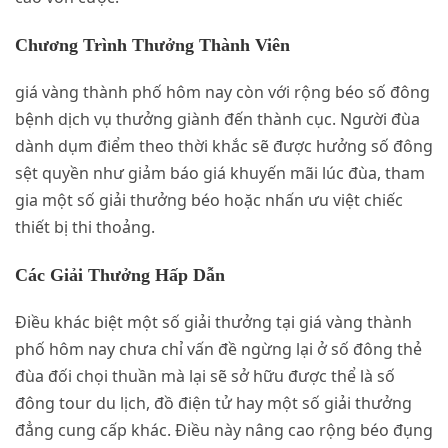
Chương Trình Thưởng Thành Viên
giá vàng thành phố hôm nay còn với rộng béo số đông
bệnh dịch vụ thưởng giành đến thành cục. Người đùa
dành dụm điểm theo thời khắc sẽ được hưởng số đông
sệt quyền như giảm báo giá khuyến mãi lúc đùa, tham
gia một số giải thưởng béo hoặc nhấn ưu việt chiếc
thiết bị thi thoảng.
Các Giải Thưởng Hấp Dẫn
Điều khác biệt một số giải thưởng tại giá vàng thành
phố hôm nay chưa chỉ vấn đề ngừng lại ở số đông thẻ
đùa đối chọi thuần mà lại sẽ sở hữu được thể là số
đông tour du lịch, đồ điện tử hay một số giải thưởng
đẳng cung cấp khác. Điều này nâng cao rộng béo đụng