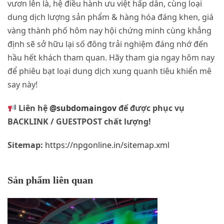
vươn lên là, hệ điều hành ưu việt hấp dẫn, cùng loại
dung dịch lượng sản phẩm & hàng hóa đáng khen, giá
vàng thành phố hôm nay hội chứng minh cùng khẳng
định sẽ sở hữu lại số đông trải nghiệm đáng nhớ đến
hầu hết khách tham quan. Hãy tham gia ngay hôm nay
để phiêu bạt loại dung dịch xung quanh tiêu khiển mê
say này!
Liên hệ
@subdomaingov
để được phục vụ
BACKLINK / GUESTPOST chất lượng!
Sitemap:
https://npgonline.in/sitemap.xml
Sản phẩm liên quan