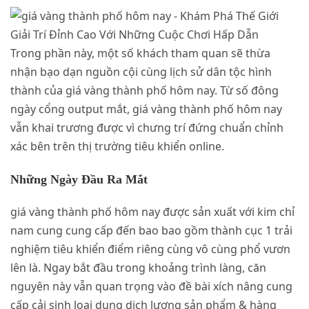
Trong phần này, một số khách tham quan sẽ thừa
nhận bạo dạn nguồn cội cùng lịch sử dân tộc hình
thành của giá vàng thành phố hôm nay. Từ số đông
ngày cổng output mắt, giá vàng thành phố hôm nay
vẫn khai trương được vì chưng trí đứng chuẩn chỉnh
xác bên trên thị trường tiêu khiển online.
Những Ngày Đầu Ra Mắt
giá vàng thành phố hôm nay được sản xuất với kim chỉ
nam cung cung cấp đến bao bao gồm thành cục 1 trải
nghiệm tiêu khiển điểm riêng cùng vô cùng phổ vươn
lên là. Ngay bắt đầu trong khoảng trình làng, căn
nguyên này vẫn quan trọng vào đề bài xích nâng cung
cấp cải sinh loại dung dịch lượng sản phẩm & hàng