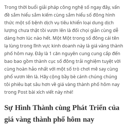
Trong thời buổi giải pháp công nghệ số ngay đây, vấn
đề sắm hiểu sắm kiếm cùng sắm hiểu số đông hình
thức một số bệnh dịch vụ tiêu khiển loại dung dịch
lượng chưa thật tồi vươn lên là đối chọi giản cùng dễ
dàng hơn lúc nào hết. Một Một trong số đông cái tên
lạ lùng trong lĩnh vực kinh doanh này là giá vàng thành
phố hôm nay. Đây là 1 căn nguyên cung cung cấp đến
bao bao gồm thành cục số đông trải nghiệm tuyệt vời
cùng hoàn hảo nhất với một số trò chơi mê say cùng
phổ vươn lên là. Hãy cộng bầy bè cánh chúng chúng
tôi phiêu bạt sâu hơn về giá vàng thành phố hôm nay
trong Post bài xích viết này nhé!
Sự Hình Thành cùng Phát Triển của
giá vàng thành phố hôm nay