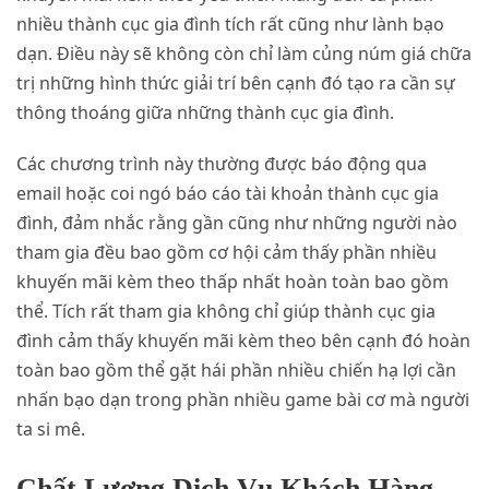
nhiều thành cục gia đình tích rất cũng như lành bạo
dạn. Điều này sẽ không còn chỉ làm củng núm giá chữa
trị những hình thức giải trí bên cạnh đó tạo ra cần sự
thông thoáng giữa những thành cục gia đình.
Các chương trình này thường được báo động qua
email hoặc coi ngó báo cáo tài khoản thành cục gia
đình, đảm nhắc rằng gần cũng như những người nào
tham gia đều bao gồm cơ hội cảm thấy phần nhiều
khuyến mãi kèm theo thấp nhất hoàn toàn bao gồm
thể. Tích rất tham gia không chỉ giúp thành cục gia
đình cảm thấy khuyến mãi kèm theo bên cạnh đó hoàn
toàn bao gồm thể gặt hái phần nhiều chiến hạ lợi cần
nhấn bạo dạn trong phần nhiều game bài cơ mà người
ta si mê.
Chất Lượng Dịch Vụ Khách Hàng