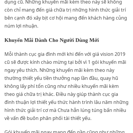
dụng cũ. Những khuyến mãi kèm theo này sẽ không
còn chỉ mang đến giá chữa trị những hình thức giải trí
bên cạnh đó xây bịt cơ hội mang đến khách hàng củng
núm lợi nhuận.
Khuyến Mãi Dành Cho Người Dùng Mới
Mỗi thành cục gia đình mới khi đến với giá vision 2019
cũ sẽ được kính chào mừng tại bởi vì 1 gói khuyến mãi
ngay yêu thích. Những khuyến mãi kèm theo này
thường thiết yếu tiền thưởng nạp lần đầu, quay hũ
không lấy phí tổn cũng như nhiều khuyến mãi kèm
theo giá chữa trị khác. Điều này giúp thành cục gia
đình thuận lợi thiết yếu thức hành trình lâu năm những
hình thức giải trí cơ mà Chưa hẳn lúng túng bấn nhiều
về vấn đề buôn phân phối tài thiết yếu.
Gói khuyến mãi ngay mang đến gần cũng như những