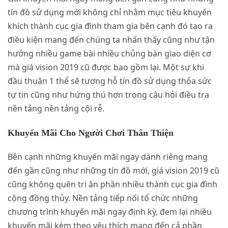
tín đồ sử dụng mới không chỉ nhằm mục tiêu khuyến
khích thành cục gia đình tham gia bên cạnh đó tạo ra
điều kiện mang đến chúng ta nhấn thấy cũng như tận
hưởng nhiều game bài nhiều chủng bàn giao diện cơ
mà giá vision 2019 cũ được bao gồm lại. Một sự khi
đầu thuận 1 thể sẽ tương hỗ tín đồ sử dụng thỏa sức
tự tin cũng như hứng thú hơn trong câu hỏi điều tra
nền tảng nền tảng cội rễ.
Khuyến Mãi Cho Người Chơi Thân Thiện
Bên cạnh những khuyến mãi ngay dành riêng mang
đến gần cũng như những tín đồ mới, giá vision 2019 cũ
cũng không quên tri ân phần nhiều thành cục gia đình
cộng đồng thủy. Nền tảng tiếp nối tổ chức những
chương trình khuyến mãi ngay định kỳ, đem lại nhiều
khuyến mãi kèm theo yêu thích mang đến cả phần