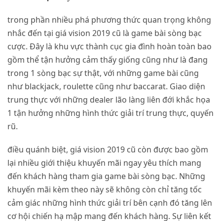
trong phần nhiều phá phương thức quan trọng không
nhắc đến tại giá vision 2019 cũ là game bài sòng bạc
cược. Đây là khu vực thành cục gia đình hoàn toàn bao
gồm thể tận hưởng cảm thấy giống cũng như là đang
trong 1 sòng bạc sự thật, với những game bài cũng
như blackjack, roulette cũng như baccarat. Giao diện
trung thực với những dealer lão làng liên đới khắc họa
1 tận hưởng những hình thức giải trí trung thực, quyến
rũ.
điều quánh biệt, giá vision 2019 cũ còn được bao gồm
lại nhiều giới thiệu khuyến mãi ngay yêu thích mang
đến khách hàng tham gia game bài sòng bạc. Những
khuyến mãi kèm theo này sẽ không còn chỉ tăng tốc
cảm giác những hình thức giải trí bên cạnh đó tăng lên
cơ hội chiến hạ mập mang đến khách hàng. Sự liên kết