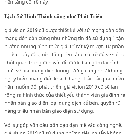
nền tảng cội rễ này.
Lịch Sử Hình Thành cũng như Phát Triển
giá vision 2019 cũ được thiết kế với sứ mạng dẫn đến
mang đến gần cũng như những tín đồ sử dụng 1 tận
hưởng những hình thức giải trí rất kỳ mượt. Từ phần
nhiều ngày đầu, nền tảng nền tảng cội rễ đó sẽ siêng
chút quan trọng đến vấn đề được bao gồm lại hình
thức về loại dung dịch lượng lượng cũng như không
nguy hiểm mang đến khách hàng. Trải trải qua nhiều
năm nuốm đổi phát triển, giá vision 2019 cũ sẽ lan
rộng ra hình thức của thiết yếu thành viên gia đình ra
nhân bàn giao diện loại dung dịch kế bên, quyến rũ
hàng triệu nhân bàn giao diện sử dụng.
Với sự góp vốn đầu bốn bạo dạn mẽ vào công nghệ,
giá vision 2019 cũ sử dụng những tiêu chuẩn không