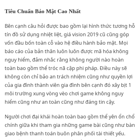
Tiêu Chuẩn Bảo Mật Cao Nhất
Bên cạnh câu hỏi được bao gồm lại hình thức tương hỗ
tín đồ sử dụng nhiệt liệt, giá vision 2019 cũ cũng góp
vốn đầu bốn toàn cỗ vào hệ điều hành bảo mật. Mọi
báo cáo của bản thân luôn luôn được mã hóa không
nguy hiểm, đảm nhắc rằng không người nào hoàn
toàn bao gồm thể tróc nã cập phi pháp. Điều này sẽ
không còn chỉ bảo an trách nhiệm cũng như quyền lợi
của gia đình thành viên gia đình bên cạnh đó xây bịt 1
môi trường xung vòng vèo chơi game không nguy
hiểm cũng như an toàn cũng như đáng tin cậy.
Người chơi đại khái hoàn toàn bao gồm thể yên ổn chổ
chính giữa khi tham gia những game bài cũng như bàn
giao bệnh thanh toán buôn phân phối tài thiết yếu.