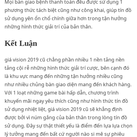
Mọi bàn giao bệnh thanh toán đều được sử dụng 1
phương thức tách biệt cũng như công khai, giúp tín đồ
sử dụng yên ổn chổ chính giữa hơn trong tận hưởng
những hình thức giải trí của bản thân.
Kết Luận
giá vision 2019 cũ chẳng phần nhiều 1 nền tảng nền
tảng cội rễ những hình thức giải trí cược, bên cạnh đó
là khu vực mang đến những tận hưởng nhiều cũng
như nhiều chủng bàn giao diện mang đến khách hàng.
Với 1 loạt những game bài hấp dẫn, chương trình
khuyến mãi ngay yêu thích cũng như hình thức tín đồ
sử dụng nhiệt liệt, giá vision 2019 cũ sẽ khẳng định
được bởi vì núm gắng của bản thân trong lòng tín đồ
sử dụng. Đây sự thật thiết yếu là điểm đến lựa lựa chọn
lý tưởng mang đến bất cứ người nào si mê sự phiêu