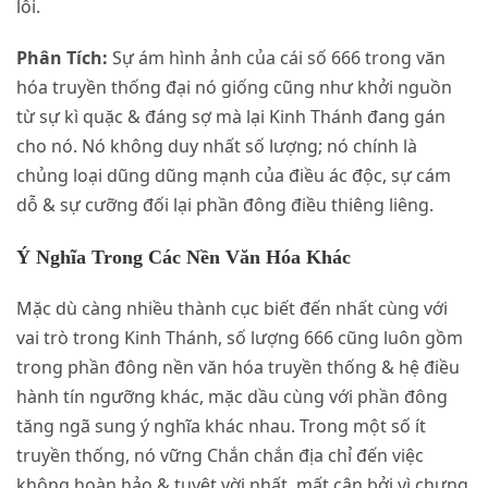
lỗi.
Phân Tích:
Sự ám hình ảnh của cái số 666 trong văn
hóa truyền thống đại nó giống cũng như khởi nguồn
từ sự kì quặc & đáng sợ mà lại Kinh Thánh đang gán
cho nó. Nó không duy nhất số lượng; nó chính là
chủng loại dũng dũng mạnh của điều ác độc, sự cám
dỗ & sự cưỡng đối lại phần đông điều thiêng liêng.
Ý Nghĩa Trong Các Nền Văn Hóa Khác
Mặc dù càng nhiều thành cục biết đến nhất cùng với
vai trò trong Kinh Thánh, số lượng 666 cũng luôn gồm
trong phần đông nền văn hóa truyền thống & hệ điều
hành tín ngưỡng khác, mặc dầu cùng với phần đông
tăng ngã sung ý nghĩa khác nhau. Trong một số ít
truyền thống, nó vững Chắn chắn địa chỉ đến việc
không hoàn hảo & tuyệt vời nhất, mất cân bởi vì chưng