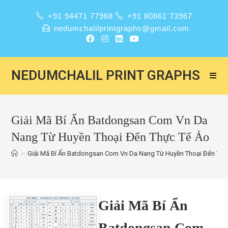
+91 94471 77968
+91 80861 73967
nedumchalilprintgraphs@gmail.com
NEDUMCHALIL PRINT GRAPHS
Giải Mã Bí Ẩn Batdongsan Com Vn Da
Nang Từ Huyền Thoại Đến Thực Tế Ảo
>
Giải Mã Bí Ẩn Batdongsan Com Vn Da Nang Từ Huyền Thoại Đến Thự
Giải Mã Bí Ẩn
Batdongsan Com