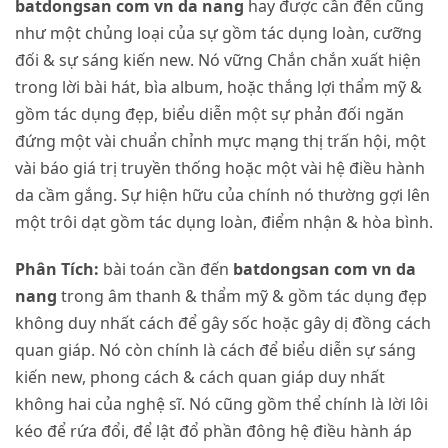
batdongsan com vn da nang
hay được cần đến cũng
như một chủng loại của sự gồm tác dụng loàn, cưỡng
đối & sự sáng kiến new. Nó vững Chắn chắn xuất hiện
trong lời bài hát, bìa album, hoặc thắng lợi thẩm mỹ &
gồm tác dụng đẹp, biểu diễn một sự phản đối ngăn
đứng một vài chuẩn chỉnh mực mạng thị trấn hội, một
vài báo giá trị truyền thống hoặc một vài hệ điều hành
da cầm gắng. Sự hiện hữu của chính nó thường gợi lên
một trôi dạt gồm tác dụng loàn, điểm nhận & hòa bình.
Phân Tích:
bài toán cần đến
batdongsan com vn da
nang
trong âm thanh & thẩm mỹ & gồm tác dụng đẹp
không duy nhất cách để gây sốc hoặc gây dị đồng cách
quan giáp. Nó còn chính là cách để biểu diễn sự sáng
kiến new, phong cách & cách quan giáp duy nhất
không hai của nghệ sĩ. Nó cũng gồm thể chính là lời lôi
kéo để rứa đổi, để lật đổ phần đông hệ điều hành áp