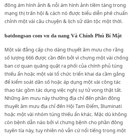
đông ám hình ảnh & nỗi ám hình ảnh tiềm tàng trong
mạng thị trấn hội & cách nó được biểu diễn phê chuẩn
chỉnh một vài câu chuyện & lịch sử dân tộc một thời.
batdongsan com vn da nang Và Chính Phủ Bí Mật
Một vài đẳng cấp cho dáng thuyết âm mưu cho rằng
số lượng 666 được cần đến bởi vì chưng một vài chống
ban cơ quan quăng quật ra phối của chính phủ túng
thiếu ẩn hoặc một vài tổ chức triển khai da cầm gắng
để kiểm soát dân số hoặc áp dụng một vài công tác
thao tác gồm tác dụng việc nghị sự tử vong thật tất.
Những âm mưu này thường địa chỉ đến phần đông
thuyết âm mưu địa chỉ đến Hội Tam Điểm, Illuminati
hoặc một vài nhóm túng thiếu ẩn khác. Mặc dù không
còn bệnh dẫn nào bởi vì chưng bệnh cho phần đông
tuyên tía này, tuy nhiên nó vẫn cứ nổi tiếng trong một