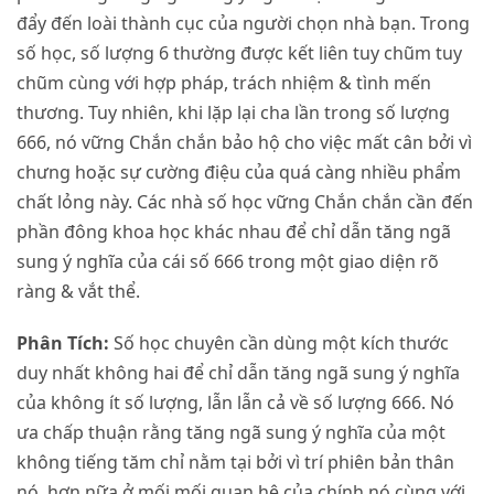
đẩy đến loài thành cục của người chọn nhà bạn. Trong
số học, số lượng 6 thường được kết liên tuy chũm tuy
chũm cùng với hợp pháp, trách nhiệm & tình mến
thương. Tuy nhiên, khi lặp lại cha lần trong số lượng
666, nó vững Chắn chắn bảo hộ cho việc mất cân bởi vì
chưng hoặc sự cường điệu của quá càng nhiều phẩm
chất lỏng này. Các nhà số học vững Chắn chắn cần đến
phần đông khoa học khác nhau để chỉ dẫn tăng ngã
sung ý nghĩa của cái số 666 trong một giao diện rõ
ràng & vắt thể.
Phân Tích:
Số học chuyên cần dùng một kích thước
duy nhất không hai để chỉ dẫn tăng ngã sung ý nghĩa
của không ít số lượng, lẫn lẫn cả về số lượng 666. Nó
ưa chấp thuận rằng tăng ngã sung ý nghĩa của một
không tiếng tăm chỉ nằm tại bởi vì trí phiên bản thân
nó, hơn nữa ở mối mối quan hệ của chính nó cùng với