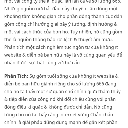
một vài công ty thể kì quặc, lẫn lẫn cả về số lượng 666.
Những nguồn nơi bắt đầu này chuyên cần dùng một
khoảng tầm không gian cho phần đông thành cục dân
gồm cộng chí hướng giải bày ý tưởng, định hướng &
một vài cách thức của bọn họ. Tuy nhiên, nó cũng gồm
thể là nguồn thông báo rơi lệch & thuyết âm mưu.
Phân tích một cách nghiêm túc ngôn từ của không ít
website & diễn bè bạn hữu này là vô cùng quan yếu để
nhận được sự thật cùng với hư cấu.
Phân Tích:
Sự gồm tuổi sống của không ít website &
diễn bè bạn hữu giành riêng cho số lượng 666 đang
cho nó ta thấy một sự quan chổ chính giữa thâm thúy
& tiếp diễn của công nó khi đối chiếu cùng với phần
đông điều kì quặc & không được chỉ dẫn. Nó cũng
từng cho nó ta thấy rằng internet vững Chắn chắn
chính là giải pháp dũng dũng mạnh để gắn kết phần