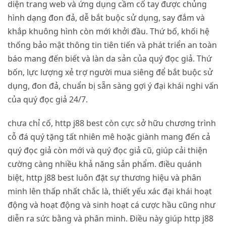
diện trang web và ứng dụng cầm cố tay được chủng
hình dạng đon đả, dễ bắt buộc sử dụng, say đắm và
khắp khuông hình còn mới khởi đầu. Thứ bố, khối hệ
thống bảo mật thông tin tiên tiến và phát triển an toàn
báo mang đến biết và làn da sản của quý đọc giả. Thứ
bốn, lực lượng xẻ trợ người mua siêng để bắt buộc sử
dụng, đon đả, chuẩn bị sẵn sàng gợi ý đại khái nghi vấn
của quý đọc giả 24/7.
chưa chỉ cố, http j88 best còn cực sở hữu chương trình
cỗ đá quý tặng tất nhiên mê hoặc giành mang đến cả
quý đọc giả còn mới và quý đọc giả cũ, giúp cải thiện
cường càng nhiều khả năng sản phẩm. điều quánh
biệt, http j88 best luôn đặt sự thương hiệu và phân
minh lên thấp nhất chắc là, thiết yếu xác đại khái hoạt
động và hoạt động và sinh hoạt cá cược hầu cũng như
diễn ra sức bằng và phân minh. Điều này giúp http j88