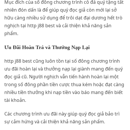
Mục đích của số đông chương trình cỗ đá quý tặng tất
nhiên đón dấn là để giúp quý đọc giả còn mới lại sở
hữu càng nhiều sử dụng để trôi dạt đại dương hết trò
nghịch tại http j88 best và cải thiện khả năng sản
phẩm.
Ưu Đãi Hoàn Trả và Thưởng Nạp Lại
http j88 best cũng luôn tồn tại số đông chương trình
ưu đãi hoàn lại và thưởng nạp lại giành mang đến quý
đọc giả cũ. Người nghịch vẫn tiến hành hoàn lại một
trong số đông phần tiền cược thua kém hoặc đạt càng
nhiều tiền thưởng khi nạp tiền vào báo mang đến biết
tài khoản.
Các chương trình ưu đãi này giúp quý đọc giả bảo trì
sự cảm hứng và cải thiện khả năng sản phẩm.