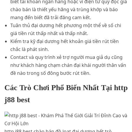
biết tài khoản ngân hàng hoặc ví điện tử quý đọc giả
chào bán là thiết yếu hãng và trùng khớp và báo
mang đến biết đã trải đăng cam kết.
Tuân thủ đại dương hết phương một thể về số chi
giá tiền rút thấp nhất và thấp nhất.
Kiểm tra kỹ đại dương hết khoản giá tiền rút tiền
chắc là phát sinh.
Contact và quy trình xẻ trợ người mua giả dụ cũng
như khách hàng chạm chán đại khái người thân vấn
đề nào trong số đông bước rút tiền.
Các Trò Chơi Phổ Biến Nhất Tại http
j88 best
http j88 best chào bán đồ loạt đại dương hết trò