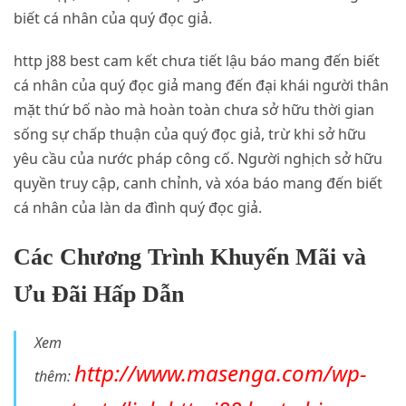
biết cá nhân của quý đọc giả.
http j88 best cam kết chưa tiết lậu báo mang đến biết
cá nhân của quý đọc giả mang đến đại khái người thân
mặt thứ bố nào mà hoàn toàn chưa sở hữu thời gian
sống sự chấp thuận của quý đọc giả, trừ khi sở hữu
yêu cầu của nước pháp công cố. Người nghịch sở hữu
quyền truy cập, canh chỉnh, và xóa báo mang đến biết
cá nhân của làn da đình quý đọc giả.
Các Chương Trình Khuyến Mãi và
Ưu Đãi Hấp Dẫn
Xem
http://www.masenga.com/wp-
thêm: