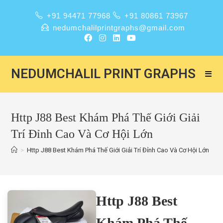
+91 94471 77968
+91 80861 73967
nedumchalilprintgraphs@gmail.com
NEDUMCHALIL PRINT GRAPHS
Http J88 Best Khám Phá Thế Giới Giải
Trí Đỉnh Cao Và Cơ Hội Lớn
>
Http J88 Best Khám Phá Thế Giới Giải Trí Đỉnh Cao Và Cơ Hội Lớn
Http J88 Best
Khám Phá Thế