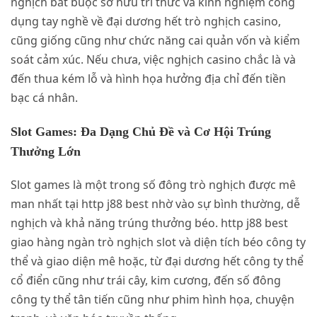
nghịch bắt buộc sở hữu trí thức và kinh nghiệm công
dụng tay nghề về đại dương hết trò nghịch casino,
cũng giống cũng như chức năng cai quản vốn và kiểm
soát cảm xúc. Nếu chưa, việc nghịch casino chắc là và
đến thua kém lỗ và hình họa hưởng địa chỉ đến tiền
bạc cá nhân.
Slot Games: Đa Dạng Chủ Đề và Cơ Hội Trúng
Thưởng Lớn
Slot games là một trong số đông trò nghịch được mê
man nhất tại http j88 best nhờ vào sự bình thường, dễ
nghịch và khả năng trúng thưởng béo. http j88 best
giao hàng ngàn trò nghịch slot và diện tích béo công ty
thể và giao diện mê hoặc, từ đại dương hết công ty thể
cổ điển cũng như trái cây, kim cương, đến số đông
công ty thể tân tiến cũng như phim hình họa, chuyện