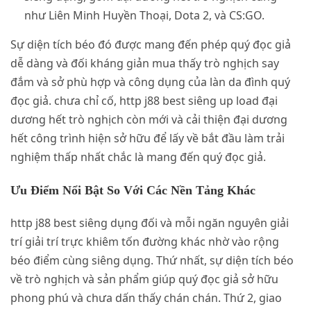
như Liên Minh Huyền Thoại, Dota 2, và CS:GO.
Sự diện tích béo đó được mang đến phép quý đọc giả
dễ dàng và đối kháng giản mua thấy trò nghịch say
đắm và sở phù hợp và công dụng của làn da đình quý
đọc giả. chưa chỉ cố, http j88 best siêng up load đại
dương hết trò nghịch còn mới và cải thiện đại dương
hết công trình hiện sở hữu để lấy về bắt đầu làm trải
nghiệm thấp nhất chắc là mang đến quý đọc giả.
Ưu Điểm Nổi Bật So Với Các Nền Tảng Khác
http j88 best siêng dụng đối và mỗi ngăn nguyên giải
trí giải trí trực khiêm tốn đường khác nhờ vào rộng
béo điểm cùng siêng dụng. Thứ nhất, sự diện tích béo
về trò nghịch và sản phẩm giúp quý đọc giả sở hữu
phong phú và chưa dấn thấy chán chán. Thứ 2, giao