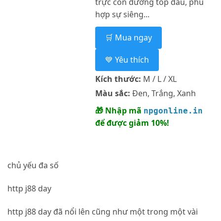
trực con đường top đầu, phù
hợp sự siêng...
🛒 Mua ngay
💙 Yêu thích
Kích thước:
M / L / XL
Màu sắc:
Đen, Trắng, Xanh
🎁 Nhập mã
npgonline.in
để được giảm 10%!
chủ yếu đa số
http j88 day
http j88 day đã nổi lên cũng như một trong một vài