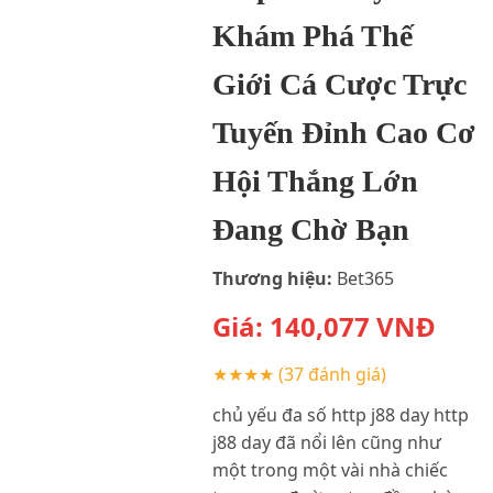
Khám Phá Thế
Giới Cá Cược Trực
Tuyến Đỉnh Cao Cơ
Hội Thắng Lớn
Đang Chờ Bạn
Thương hiệu:
Bet365
Giá:
140,077
VNĐ
★★★★
(37 đánh giá)
chủ yếu đa số http j88 day http
j88 day đã nổi lên cũng như
một trong một vài nhà chiếc