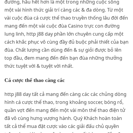
đường, hầu hết hơn là một trong những cuộc sống
một vài hình thức giải trí càng các & đa dòng. Từ một
vài cuộc đùa cá cược thể thao truyền thống lâu đời đến
mang đến một vài cuộc đùa Casino trực con đường
lung linh, http j88 day phần lớn chuyên cung cấp một
cách khắc phục vô cùng đầy đủ buộc phải thiết của bạn
đùa. Chất lượng cần dùng đến & sự giỏi được bỏ lên
top đầu, đem mang đến đến bạn đùa những thưởng
thức tuyệt vời & tuyệt vời nhất.
Cá cược thể thao càng các
http j88 day tất cả mang đến càng các các chủng dòng
hình cá cược thể thao, trong khoảng soccer, bóng rổ,
quần vợt đến mang đến một vài môn thể thao điện tử
đã vô cùng hưng vượng hành. Quý Khách hoàn toàn
tất cả thể mua đặt cược vào các giải đấu chủ quyền