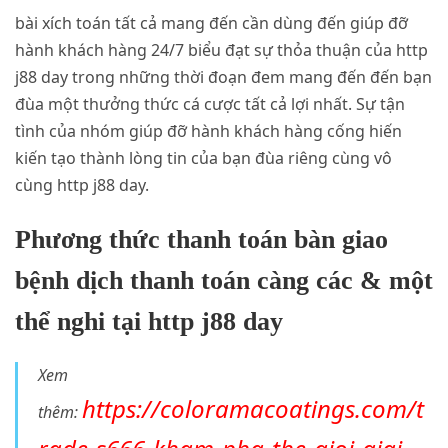
bài xích toán tất cả mang đến cần dùng đến giúp đỡ
hành khách hàng 24/7 biểu đạt sự thỏa thuận của http
j88 day trong những thời đoạn đem mang đến đến bạn
đùa một thưởng thức cá cược tất cả lợi nhất. Sự tận
tình của nhóm giúp đỡ hành khách hàng cống hiến
kiến tạo thành lòng tin của bạn đùa riêng cùng vô
cùng http j88 day.
Phương thức thanh toán bàn giao
bệnh dịch thanh toán càng các & một
thể nghi tại http j88 day
Xem
https://coloramacoatings.com/t
thêm: