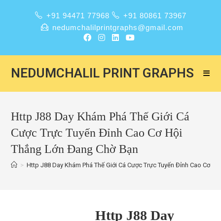
+91 94471 77968
+91 80861 73967
nedumchalilprintgraphs@gmail.com
NEDUMCHALIL PRINT GRAPHS
Http J88 Day Khám Phá Thế Giới Cá
Cược Trực Tuyến Đỉnh Cao Cơ Hội
Thắng Lớn Đang Chờ Bạn
>
Http J88 Day Khám Phá Thế Giới Cá Cược Trực Tuyến Đỉnh Cao Cơ Hộ
Http J88 Day