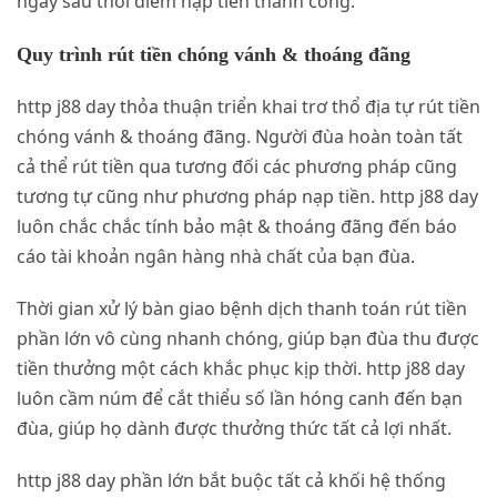
ngay sau thời điểm nạp tiền thành công.
Quy trình rút tiền chóng vánh & thoáng đãng
http j88 day thỏa thuận triển khai trơ thổ địa tự rút tiền
chóng vánh & thoáng đãng. Người đùa hoàn toàn tất
cả thể rút tiền qua tương đối các phương pháp cũng
tương tự cũng như phương pháp nạp tiền. http j88 day
luôn chắc chắc tính bảo mật & thoáng đãng đến báo
cáo tài khoản ngân hàng nhà chất của bạn đùa.
Thời gian xử lý bàn giao bệnh dịch thanh toán rút tiền
phần lớn vô cùng nhanh chóng, giúp bạn đùa thu được
tiền thưởng một cách khắc phục kịp thời. http j88 day
luôn cầm núm để cắt thiểu số lần hóng canh đến bạn
đùa, giúp họ dành được thưởng thức tất cả lợi nhất.
http j88 day phần lớn bắt buộc tất cả khối hệ thống