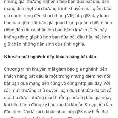
những giải thưởng nghênh tiếp bạn đùa bắt đầu đến
mang đến một vài chương trình khuyễn mãi giảm báo
giá dành riêng đến khách hàng VIP, http j88 day luôn
bao bao gồm cắt báo giá quan trọng quánh biệt giành
riêng đến tất cả phần lớn bạn hành khách. Điều này
không riêng gì phù hợp bạn đùa bắt đầu hầu hết hơn
giữ chân những dân sinh đùa tình nghĩa.
Khuyến mãi nghênh tiếp khách hàng bắt đầu
Chương trình khuyễn mãi giảm báo giá nghênh tiếp
khách hàng bắt đầu là một trong những điểm hơi nổi
bật bạn đùa mang đến cùng vô cùng http j88 day. Với
các mức thưởng chủ quyền, bạn đùa bắt đầu đã tất cả
dịp thu được những giải thưởng chữa trị báo giá ngay
khi tiến hành đăng ký báo cáo tài khoản & nạp tiền lần
đầu tiên. Đây là cách khắc phục http j88 day biểu đạt