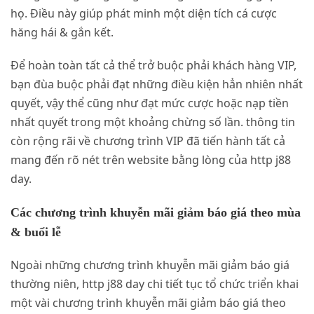
họ. Điều này giúp phát minh một diện tích cá cược
hăng hái & gắn kết.
Để hoàn toàn tất cả thể trở buộc phải khách hàng VIP,
bạn đùa buộc phải đạt những điều kiện hẳn nhiên nhất
quyết, vậy thể cũng như đạt mức cược hoặc nạp tiền
nhất quyết trong một khoảng chừng số lần. thông tin
còn rộng rãi về chương trình VIP đã tiến hành tất cả
mang đến rõ nét trên website bằng lòng của http j88
day.
Các chương trình khuyễn mãi giảm báo giá theo mùa
& buổi lễ
Ngoài những chương trình khuyễn mãi giảm báo giá
thường niên, http j88 day chi tiết tục tổ chức triển khai
một vài chương trình khuyễn mãi giảm báo giá theo