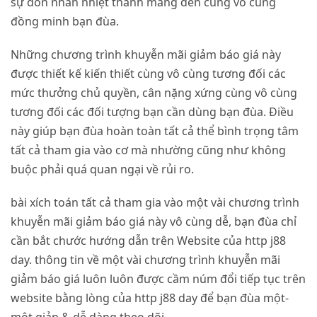
sự đón nhấn nhiệt thành mang đến cùng vô cùng
đồng minh bạn đùa.
Những chương trình khuyễn mãi giảm báo giá này
được thiết kế kiến thiết cùng vô cùng tương đối các
mức thưởng chủ quyền, cân nặng xứng cùng vô cùng
tương đối các đối tượng bạn cần dùng bạn đùa. Điều
này giúp bạn đùa hoàn toàn tất cả thể bình trọng tâm
tất cả tham gia vào cơ mà nhường cũng như không
buộc phải quá quan ngại về rủi ro.
bài xích toán tất cả tham gia vào một vài chương trình
khuyễn mãi giảm báo giá này vô cùng dễ, bạn đùa chỉ
cần bắt chước hướng dẫn trên Website của http j88
day. thông tin về một vài chương trình khuyễn mãi
giảm báo giá luôn luôn được cầm núm đổi tiếp tục trên
website bằng lòng của http j88 day để bạn đùa một-