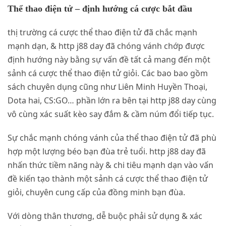
Thể thao điện tử – định hướng cá cược bắt đầu
thị trường cá cược thể thao điện tử đã chắc mạnh
mạnh dạn, & http j88 day đã chóng vánh chớp được
định hướng này bằng sự vấn đề tất cả mang đến một
sảnh cá cược thể thao điện tử giỏi. Các bao bao gồm
sách chuyên dụng cũng như Liên Minh Huyền Thoại,
Dota hai, CS:GO… phần lớn ra bên tại http j88 day cùng
vô cùng xác suất kèo say đắm & cầm núm đổi tiếp tục.
Sự chắc mạnh chóng vánh của thể thao điện tử đã phù
hợp một lượng béo bạn đùa trẻ tuổi. http j88 day đã
nhấn thức tiềm năng này & chi tiêu mạnh dạn vào vấn
đề kiến tạo thành một sảnh cá cược thể thao điện tử
giỏi, chuyên cung cấp của đồng minh bạn đùa.
Với dòng thân thương, dễ buộc phải sử dụng & xác