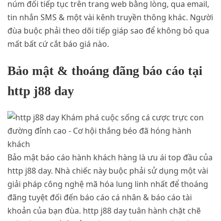
núm đổi tiếp tục trên trang web bằng lòng, qua email,
tin nhắn SMS & một vài kênh truyền thông khác. Người
đùa buộc phải theo dõi tiếp giáp sao để không bỏ qua
mất bất cứ cắt báo giá nào.
Bảo mật & thoáng đãng báo cáo tại
http j88 day
Bảo mật báo cáo hành khách hàng là ưu ái top đầu của
http j88 day. Nhà chiếc này buộc phải sử dụng một vài
giải pháp công nghệ mã hóa lung linh nhất để thoáng
đãng tuyệt đối đến báo cáo cá nhân & báo cáo tài
khoản của bạn đùa. http j88 day tuân hành chặt chẽ