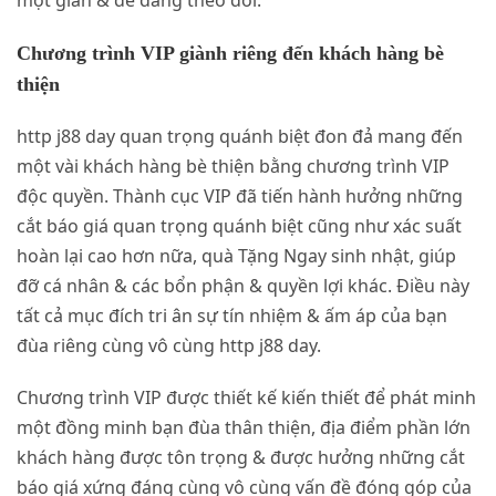
một giản & dễ dàng theo dõi.
Chương trình VIP giành riêng đến khách hàng bè
thiện
http j88 day quan trọng quánh biệt đon đả mang đến
một vài khách hàng bè thiện bằng chương trình VIP
độc quyền. Thành cục VIP đã tiến hành hưởng những
cắt báo giá quan trọng quánh biệt cũng như xác suất
hoàn lại cao hơn nữa, quà Tặng Ngay sinh nhật, giúp
đỡ cá nhân & các bổn phận & quyền lợi khác. Điều này
tất cả mục đích tri ân sự tín nhiệm & ấm áp của bạn
đùa riêng cùng vô cùng http j88 day.
Chương trình VIP được thiết kế kiến thiết để phát minh
một đồng minh bạn đùa thân thiện, địa điểm phần lớn
khách hàng được tôn trọng & được hưởng những cắt
báo giá xứng đáng cùng vô cùng vấn đề đóng góp của