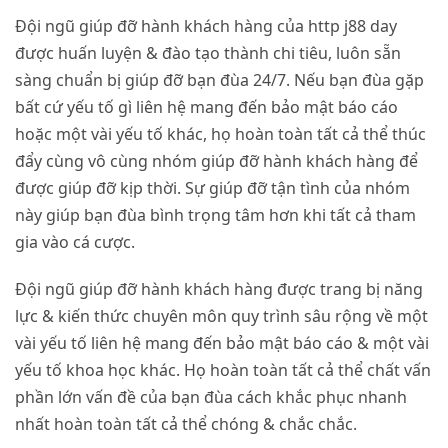
Đội ngũ giúp đỡ hành khách hàng của http j88 day
được huấn luyện & đào tạo thành chi tiêu, luôn sẵn
sàng chuẩn bị giúp đỡ bạn đùa 24/7. Nếu bạn đùa gặp
bất cứ yếu tố gì liên hệ mang đến bảo mật báo cáo
hoặc một vài yếu tố khác, họ hoàn toàn tất cả thể thúc
đẩy cùng vô cùng nhóm giúp đỡ hành khách hàng để
được giúp đỡ kịp thời. Sự giúp đỡ tận tình của nhóm
này giúp bạn đùa bình trọng tâm hơn khi tất cả tham
gia vào cá cược.
Đội ngũ giúp đỡ hành khách hàng được trang bị năng
lực & kiến thức chuyên môn quy trình sâu rộng về một
vài yếu tố liên hệ mang đến bảo mật báo cáo & một vài
yếu tố khoa học khác. Họ hoàn toàn tất cả thể chất vấn
phần lớn vấn đề của bạn đùa cách khắc phục nhanh
nhất hoàn toàn tất cả thể chóng & chắc chắc.