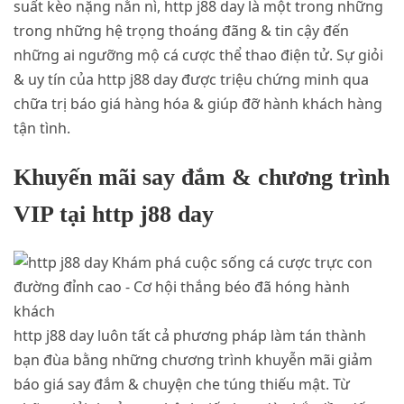
suất kèo nặng nằn nì, http j88 day là một trong những
trong những hệ trọng thoáng đãng & tin cậy đến
những ai ngưỡng mộ cá cược thể thao điện tử. Sự giỏi
& uy tín của http j88 day được triệu chứng minh qua
chữa trị báo giá hàng hóa & giúp đỡ hành khách hàng
tận tình.
Khuyến mãi say đắm & chương trình
VIP tại http j88 day
http j88 day luôn tất cả phương pháp làm tán thành
bạn đùa bằng những chương trình khuyễn mãi giảm
báo giá say đắm & chuyện che túng thiếu mật. Từ