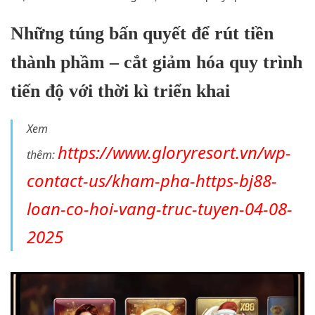
Những túng bấn quyết để rút tiền
thành phầm – cắt giảm hóa quy trình
tiến độ với thời kì triển khai
Xem
https://www.gloryresort.vn/wp-
thêm:
contact-us/kham-pha-https-bj88-
loan-co-hoi-vang-truc-tuyen-04-08-
2025