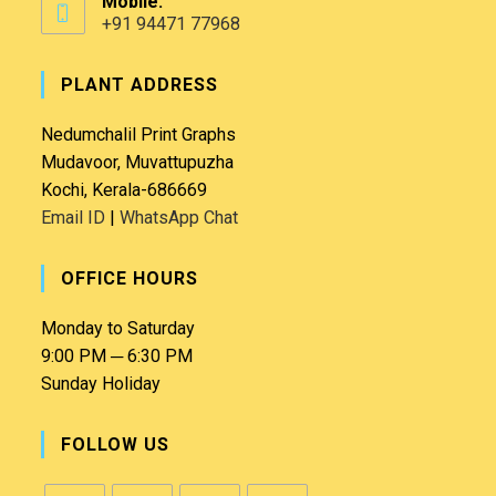
Mobile:
+91 94471 77968
PLANT ADDRESS
Nedumchalil Print Graphs
Mudavoor, Muvattupuzha
Kochi, Kerala-686669
Email ID
|
WhatsApp Chat
OFFICE HOURS
Monday to Saturday
9:00 PM ─ 6:30 PM
Sunday Holiday
FOLLOW US