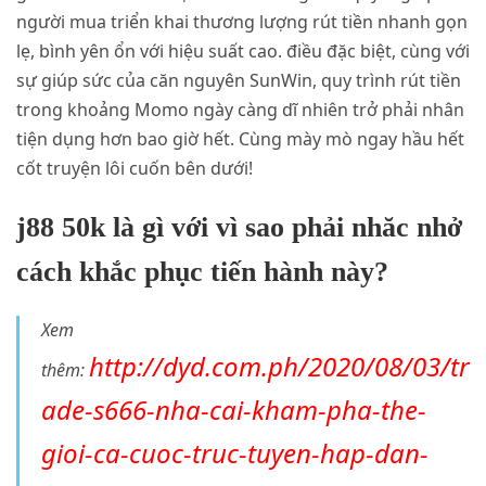
người mua triển khai thương lượng rút tiền nhanh gọn
lẹ, bình yên ổn với hiệu suất cao. điều đặc biệt, cùng với
sự giúp sức của căn nguyên SunWin, quy trình rút tiền
trong khoảng Momo ngày càng dĩ nhiên trở phải nhân
tiện dụng hơn bao giờ hết. Cùng mày mò ngay hầu hết
cốt truyện lôi cuốn bên dưới!
j88 50k là gì với vì sao phải nhăc nhở
cách khắc phục tiến hành này?
Xem
http://dyd.com.ph/2020/08/03/tr
thêm:
ade-s666-nha-cai-kham-pha-the-
gioi-ca-cuoc-truc-tuyen-hap-dan-