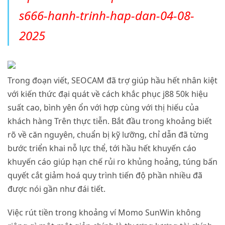
s666-hanh-trinh-hap-dan-04-08-
2025
Trong đoạn viết, SEOCAM đã trợ giúp hầu hết nhân kiệt
với kiến thức đại quát về cách khắc phục j88 50k hiệu
suất cao, bình yên ổn với hợp cùng với thị hiếu của
khách hàng Trên thực tiễn. Bắt đầu trong khoảng biết
rõ về căn nguyên, chuẩn bị kỹ lưỡng, chỉ dẫn đã từng
bước triển khai nỗ lực thể, tới hầu hết khuyến cáo
khuyến cáo giúp hạn chế rủi ro khủng hoảng, túng bấn
quyết cắt giảm hoá quy trình tiến độ phần nhiều đã
được nói gần như đái tiết.
Việc rút tiền trong khoảng ví Momo SunWin không