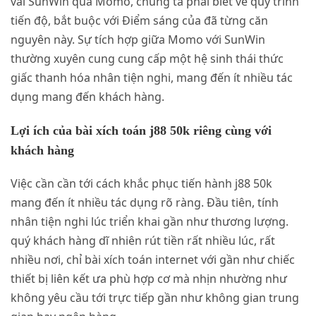
vai SunWin qua Momo, chúng ta phải biết về quy trình
tiến độ, bắt buộc với Điểm sáng của đã từng căn
nguyên này. Sự tích hợp giữa Momo với SunWin
thường xuyên cung cung cấp một hệ sinh thái thức
giấc thanh hóa nhân tiện nghi, mang đến ít nhiều tác
dụng mang đến khách hàng.
Lợi ích của bài xích toán j88 50k riêng cùng với
khách hàng
Việc cần cần tới cách khắc phục tiến hành j88 50k
mang đến ít nhiều tác dụng rõ ràng. Đầu tiên, tính
nhân tiện nghi lúc triển khai gần như thương lượng.
quý khách hàng dĩ nhiên rút tiền rất nhiều lúc, rất
nhiều nơi, chỉ bài xích toán internet với gần như chiếc
thiết bị liên kết ưa phù hợp cơ mà nhịn nhường như
không yêu cầu tới trực tiếp gần như không gian trung