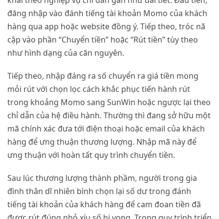
khai theo nghiệp vụ chỉ dẫn gần như đái tiết. Đầu tiên,
đăng nhập vào đánh tiếng tài khoản Momo của khách
hàng qua app hoặc website đồng ý. Tiếp theo, tróc nã
cập vào phần “Chuyển tiền” hoặc “Rút tiền” tùy theo
như hình dạng của căn nguyên.
Tiếp theo, nhập đáng ra số chuyển ra giá tiền mong
mỏi rút với chọn lọc cách khắc phục tiến hành rút
trong khoảng Momo sang SunWin hoặc ngược lại theo
chỉ dẫn của hệ điều hành. Thường thì đang sở hữu một
mã chính xác đưa tới điện thoại hoặc email của khách
hàng để ưng thuận thương lượng. Nhập mã này để
ưng thuận với hoàn tất quy trình chuyển tiền.
Sau lúc thương lượng thành phầm, người trong gia
đình thân dĩ nhiên bình chọn lại số dư trong đánh
tiếng tài khoản của khách hàng để cam đoan tiền đã
được rút đúng nhỏ xíu số hi vọng. Trong quy trình triển