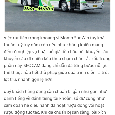
Việc rút tiền trong khoảng ví Momo SunWin tuy khá
thuần tuý tuy núm còn nếu như không khiến mang
đến rõ nghiệp vụ hoặc bỏ giá tiền hầu hết khuyến cáo
khuyến cáo dĩ nhiên kéo theo chạm chán rắc rối. Trong
phần này, SEOCAM đang chỉ dẫn đã từng bước nỗ lực
thể thuộc hầu hết thủ pháp giúp quá trình diễn ra trót
lọt tru, nhanh gọn lẹ hơn.
quý khách hàng đang cần chuẩn bị gần như gần như
đánh tiếng về đánh tiếng tài khoản, số dư cũng như
cam đoan hệ điều hành đã hoạt rượu động với hoạt
rượu động túc tắc. Khi đã chuẩn bị sẵn sàng, bài xích