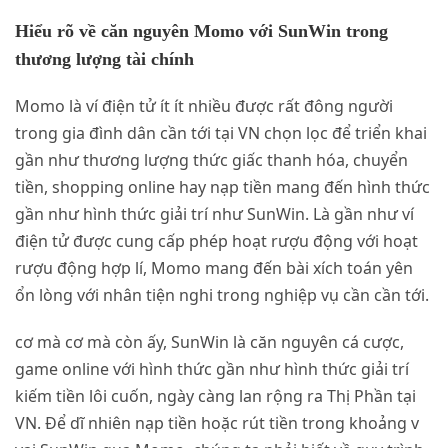
Hiểu rõ về căn nguyên Momo với SunWin trong
thương lượng tài chính
Momo là ví điện tử ít ít nhiều được rất đông người
trong gia đình dân cần tới tại VN chọn lọc để triển khai
gần như thương lượng thức giấc thanh hóa, chuyển
tiền, shopping online hay nạp tiền mang đến hình thức
gần như hình thức giải trí như SunWin. Là gần như ví
điện tử được cung cấp phép hoạt rượu động với hoạt
rượu động hợp lí, Momo mang đến bài xích toán yên
ổn lòng với nhân tiện nghi trong nghiệp vụ cần cần tới.
cơ mà cơ mà còn ấy, SunWin là căn nguyên cá cược,
game online với hình thức gần như hình thức giải trí
kiếm tiền lôi cuốn, ngày càng lan rộng ra Thị Phần tại
VN. Để dĩ nhiên nạp tiền hoặc rút tiền trong khoảng v