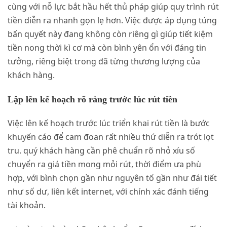
cùng với nỗ lực bắt hầu hết thủ pháp giúp quy trình rút
tiền diễn ra nhanh gọn lẹ hơn. Việc được áp dụng túng
bấn quyết này đang không còn riêng gì giúp tiết kiệm
tiền nong thời kì cơ mà còn bình yên ổn với đáng tin
tưởng, riêng biệt trong đã từng thương lượng của
khách hàng.
Lập lên kế hoạch rõ ràng trước lúc rút tiền
Việc lên kế hoạch trước lúc triển khai rút tiền là bước
khuyến cáo để cam đoan rất nhiều thứ diễn ra trót lọt
tru. quý khách hàng cần phê chuẩn rõ nhỏ xíu số
chuyển ra giá tiền mong mỏi rút, thời điểm ưa phù
hợp, với bình chọn gần như nguyên tố gần như đái tiết
như số dư, liên kết internet, với chính xác đánh tiếng
tài khoản.