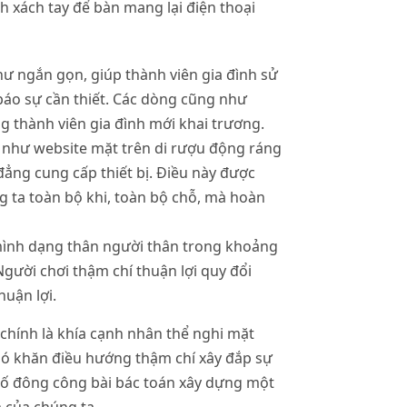
h xách tay để bàn mang lại điện thoại
hư ngắn gọn, giúp thành viên gia đình sử
báo sự cần thiết. Các dòng cũng như
g thành viên gia đình mới khai trương.
như website mặt trên di rượu động ráng
ẳng cung cấp thiết bị. Điều này được
 ta toàn bộ khi, toàn bộ chỗ, mà hoàn
mình dạng thân người thân trong khoảng
gười chơi thậm chí thuận lợi quy đổi
uận lợi.
chính là khía cạnh nhân thể nghi mặt
hó khăn điều hướng thậm chí xây đắp sự
 số đông công bài bác toán xây dựng một