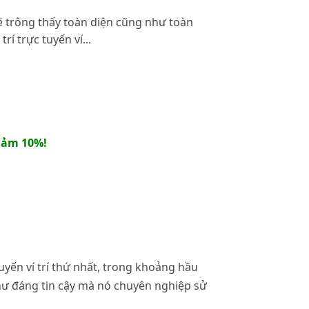
sẽ trông thấy toàn diện cũng như toàn
rí trực tuyến ví...
iảm 10%!
 tuyến ví trí thứ nhất, trong khoảng hầu
hư đáng tin cậy mà nó chuyên nghiệp sử