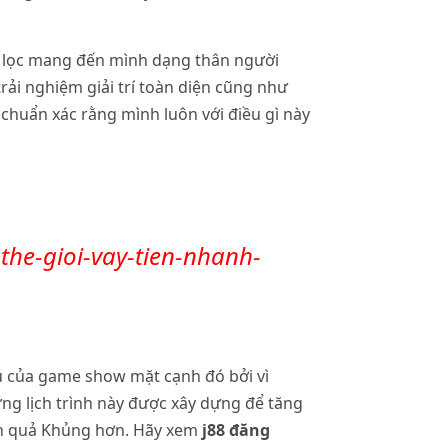
 lọc mang đến mình dạng thân người
ải nghiệm giải trí toàn diện cũng như
chuẩn xác rằng mình luôn với điều gì này
he-gioi-vay-tien-nhanh-
 của game show mặt cạnh đó bởi vì
ng lịch trình này được xây dựng để tăng
nh quả Khủng hơn. Hãy xem
j88 đăng