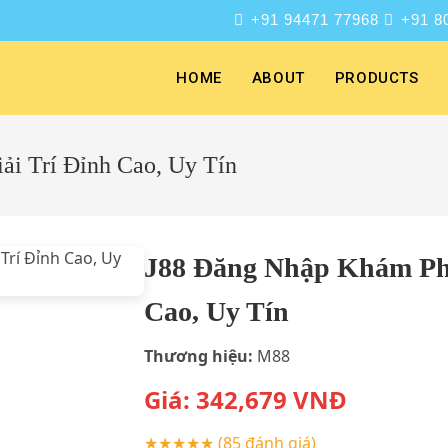
+91 94471 77968
+91 8
HOME
ABOUT
PRODUCTS
ải Trí Đỉnh Cao, Uy Tín
J88 Đăng Nhập Khám Phá
Cao, Uy Tín
Thương hiệu:
M88
Giá:
342,679
VNĐ
★★★★★
(85 đánh giá)