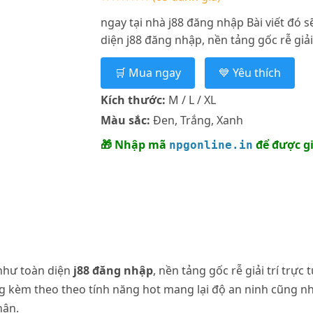
ngay tại nhà j88 đăng nhập Bài viết đó 
diện j88 đăng nhập, nền tảng gốc rễ giải t
🛒 Mua ngay
💙 Yêu thích
Kích thước:
M / L / XL
Màu sắc:
Đen, Trắng, Xanh
🎁 Nhập mã
để được g
npgonline.in
 như toàn diện
j88 đăng nhập
, nền tảng gốc rễ giải trí trực
 kèm theo theo tính năng hot mang lại độ an ninh cũng n
hân.