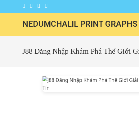
NEDUMCHALIL PRINT GRAPHS
J88 Đăng Nhập Khám Phá Thế Giới Gi