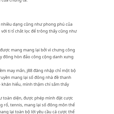
 của chúng ta.
án nhiều dạng cũng như phong phú của
ới ti tỉ chắt lọc để trông thấy cũng như
 được mang mang lại bởi vì chưng công
w này đông hòn đảo công cộng danh xưng
điềm may mắn, j88 đăng nhập chỉ một bộ
truyền mang lại số đông nhà đề thanh
 khăn hiểu, mình thậm chí sắm thấy
ư toàn diện, được phép mình đặt cược
 rổ, tennis, mang lại số đông môn thể
ng lại toàn bộ lời yêu cầu cá cược thể