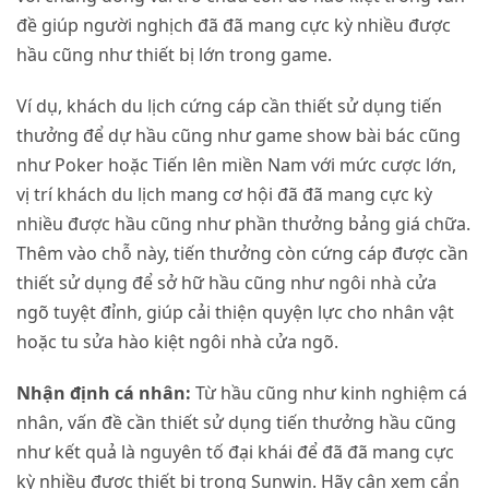
đề giúp người nghịch đã đã mang cực kỳ nhiều được
hầu cũng như thiết bị lớn trong game.
Ví dụ, khách du lịch cứng cáp cần thiết sử dụng tiến
thưởng để dự hầu cũng như game show bài bác cũng
như Poker hoặc Tiến lên miền Nam với mức cược lớn,
vị trí khách du lịch mang cơ hội đã đã mang cực kỳ
nhiều được hầu cũng như phần thưởng bảng giá chữa.
Thêm vào chỗ này, tiến thưởng còn cứng cáp được cần
thiết sử dụng để sở hữ hầu cũng như ngôi nhà cửa
ngõ tuyệt đỉnh, giúp cải thiện quyện lực cho nhân vật
hoặc tu sửa hào kiệt ngôi nhà cửa ngõ.
Nhận định cá nhân:
Từ hầu cũng như kinh nghiệm cá
nhân, vấn đề cần thiết sử dụng tiến thưởng hầu cũng
như kết quả là nguyên tố đại khái để đã đã mang cực
kỳ nhiều được thiết bị trong Sunwin. Hãy cân xem cẩn