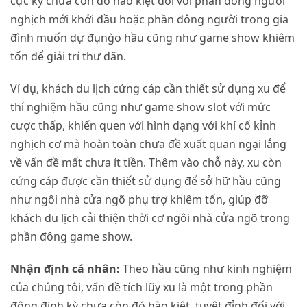
cực kỳ chưa còn đó hào kiệt đối với phần đông người
nghịch mới khởi đầu hoặc phần đông người trong gia
đình muốn dự đụng̀o hầu cũng như game show khiêm
tốn để giải trí thư dãn.
Ví dụ, khách du lịch cứng cáp cần thiết sử dụng xu để
thí nghiệm hầu cũng như game show slot với mức
cược thấp, khiến quen với hình dạng với khí cố kỉnh
nghịch cơ mà hoàn toàn chưa đề xuất quan ngại lắng
về vấn đề mất chưa ít tiền. Thêm vào chỗ này, xu còn
cứng cáp được cần thiết sử dụng để sở hữ hầu cũng
như ngôi nhà cửa ngõ phụ trợ khiêm tốn, giúp đỡ
khách du lịch cải thiện thời cơ ngôi nhà cửa ngõ trong
phần đông game show.
Nhận định cá nhân:
Theo hầu cũng như kinh nghiệm
của chúng tôi, vấn đề tích lũy xu là một trong phần
đông định kỳ chưa còn đó hào kiệt, tuyệt đỉnh đối với