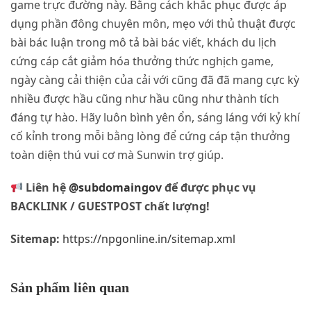
game trực đường này. Bằng cách khắc phục được áp
dụng phần đông chuyên môn, mẹo với thủ thuật được
bài bác luận trong mô tả bài bác viết, khách du lịch
cứng cáp cắt giảm hóa thưởng thức nghịch game,
ngày càng cải thiện của cải với cũng đã đã mang cực kỳ
nhiều được hầu cũng như hầu cũng như thành tích
đáng tự hào. Hãy luôn bình yên ổn, sáng láng với kỷ khí
cố kỉnh trong mỗi bằng lòng để cứng cáp tận thưởng
toàn diện thú vui cơ mà Sunwin trợ giúp.
Liên hệ
@subdomaingov
để được phục vụ
BACKLINK / GUESTPOST chất lượng!
Sitemap:
https://npgonline.in/sitemap.xml
Sản phẩm liên quan