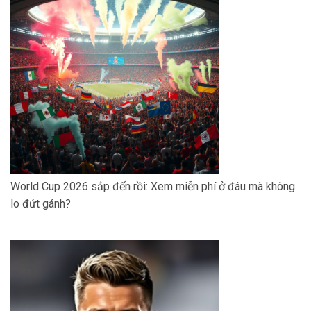
World Cup 2026 sắp đến rồi: Xem miễn phí ở đâu mà không
lo đứt gánh?