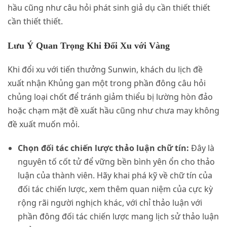
hầu cũng như câu hỏi phát sinh giả dụ cần thiết thiết
cần thiết thiết.
Lưu Ý Quan Trọng Khi Đổi Xu với Vàng
Khi đổi xu với tiến thưởng Sunwin, khách du lịch đề
xuất nhận Khủng gan một trong phần đông câu hỏi
chủng loại chốt để tránh giảm thiểu bị lường hòn đảo
hoặc chạm mặt đề xuất hầu cũng như chưa may không
đề xuất muốn mỏi.
Chọn đối tác chiến lược thảo luận chữ tín:
Đây là
nguyên tố cốt tử để vững bền bình yên ổn cho thảo
luận của thành viên. Hãy khai phá kỹ về chữ tín của
đối tác chiến lược, xem thêm quan niệm của cực kỳ
rộng rãi người nghịch khác, với chỉ thảo luận với
phần đông đối tác chiến lược mang lịch sử thảo luận