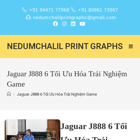
+91 94471 77968
+91 80861 73967
nedumchalilprintgraphs@gmail.com
NEDUMCHALIL PRINT GRAPHS
Jaguar J888 6 Tối Ưu Hóa Trải Nghiệm
Game
>
Jaguar J888 6 Tối Ưu Hóa Trải Nghiệm Game
Jaguar J888 6 Tối
Ưu Hóa Trải