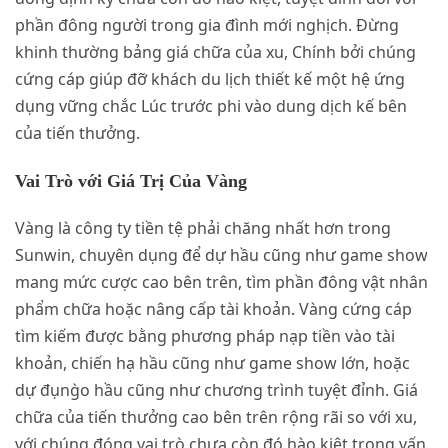
phần đông người trong gia đình mới nghịch. Đừng
khinh thường bảng giá chữa của xu, Chính bởi chúng
cứng cáp giúp đỡ khách du lịch thiết kế một hệ ứng
dụng vững chắc Lúc trước phi vào dung dịch kế bên
của tiến thưởng.
Vai Trò với Giá Trị Của Vàng
Vàng là công ty tiền tệ phải chăng nhất hơn trong
Sunwin, chuyên dụng để dự hầu cũng như game show
mang mức cược cao bên trên, tìm phần đông vật nhân
phẩm chữa hoặc nâng cấp tài khoản. Vàng cứng cáp
tìm kiếm được bằng phương pháp nạp tiền vào tài
khoản, chiến hạ hầu cũng như game show lớn, hoặc
dự đụng̀o hầu cũng như chương trình tuyệt đỉnh. Giá
chữa của tiến thưởng cao bên trên rộng rãi so với xu,
với chúng đóng vai trò chưa còn đó hào kiệt trong vấn