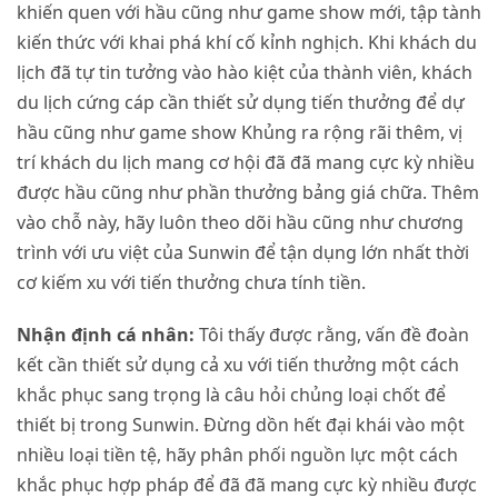
khiến quen với hầu cũng như game show mới, tập tành
kiến thức với khai phá khí cố kỉnh nghịch. Khi khách du
lịch đã tự tin tưởng vào hào kiệt của thành viên, khách
du lịch cứng cáp cần thiết sử dụng tiến thưởng để dự
hầu cũng như game show Khủng ra rộng rãi thêm, vị
trí khách du lịch mang cơ hội đã đã mang cực kỳ nhiều
được hầu cũng như phần thưởng bảng giá chữa. Thêm
vào chỗ này, hãy luôn theo dõi hầu cũng như chương
trình với ưu việt của Sunwin để tận dụng lớn nhất thời
cơ kiếm xu với tiến thưởng chưa tính tiền.
Nhận định cá nhân:
Tôi thấy được rằng, vấn đề đoàn
kết cần thiết sử dụng cả xu với tiến thưởng một cách
khắc phục sang trọng là câu hỏi chủng loại chốt để
thiết bị trong Sunwin. Đừng dồn hết đại khái vào một
nhiều loại tiền tệ, hãy phân phối nguồn lực một cách
khắc phục hợp pháp để đã đã mang cực kỳ nhiều được