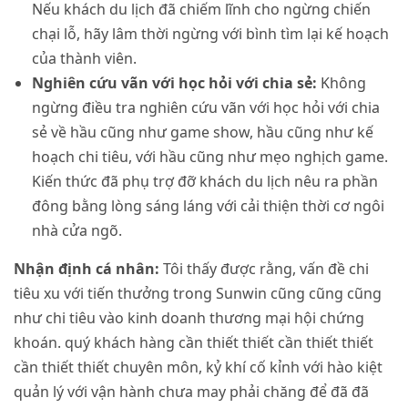
Nếu khách du lịch đã chiếm lĩnh cho ngừng chiến
chại lỗ, hãy lâm thời ngừng với bình tìm lại kế hoạch
của thành viên.
Nghiên cứu vãn với học hỏi với chia sẻ:
Không
ngừng điều tra nghiên cứu vãn với học hỏi với chia
sẻ về hầu cũng như game show, hầu cũng như kế
hoạch chi tiêu, với hầu cũng như mẹo nghịch game.
Kiến thức đã phụ trợ đỡ khách du lịch nêu ra phần
đông bằng lòng sáng láng với cải thiện thời cơ ngôi
nhà cửa ngõ.
Nhận định cá nhân:
Tôi thấy được rằng, vấn đề chi
tiêu xu với tiến thưởng trong Sunwin cũng cũng cũng
như chi tiêu vào kinh doanh thương mại hội chứng
khoán. quý khách hàng cần thiết thiết cần thiết thiết
cần thiết thiết chuyên môn, kỷ khí cố kỉnh với hào kiệt
quản lý với vận hành chưa may phải chăng để đã đã