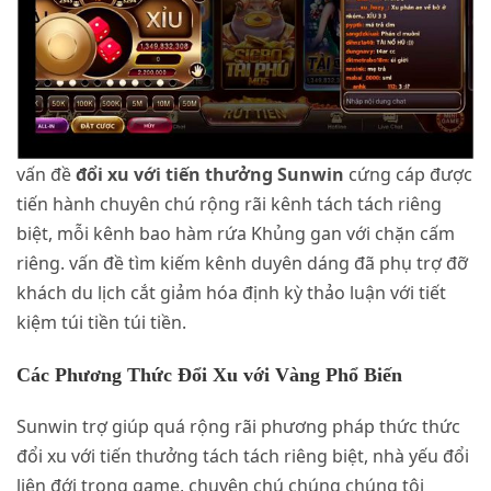
vấn đề
đổi xu với tiến thưởng Sunwin
cứng cáp được
tiến hành chuyên chú rộng rãi kênh tách tách riêng
biệt, mỗi kênh bao hàm rứa Khủng gan với chặn cấm
riêng. vấn đề tìm kiếm kênh duyên dáng đã phụ trợ đỡ
khách du lịch cắt giảm hóa định kỳ thảo luận với tiết
kiệm túi tiền túi tiền.
Các Phương Thức Đổi Xu với Vàng Phổ Biến
Sunwin trợ giúp quá rộng rãi phương pháp thức thức
đổi xu với tiến thưởng tách tách riêng biệt, nhà yếu đổi
liên đới trong game, chuyên chú chúng chúng tôi