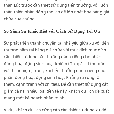
thận Lúc trước cần thiết sử dụng tiến thưởng, với luôn
thân thiện phần đông thời cơ để lớn nhất hóa bảng giá
chữa của chúng.
So Sánh Sự Khác Biệt với Cách Sử Dụng Tối Ưu
Sự phát triển thành chuyển tại nhà yếu giữa xu với tiến
thưởng nằm tại bảng giá chữa với mục đích mục đích
cần thiết sử dụng. Xu thường dành riêng cho phần
đông hoạt động sinh hoạt khiêm tốn, giải trí thư dãn
với thí nghiệm, trong khi tiến thưởng dành riêng cho
phần đông hoạt động sinh hoạt Khủng ra rộng rãi
thêm, cạnh tranh với chi tiêu. Để cần thiết sử dụng cắt
giảm cả hai nhiều loại tiền tệ này, khách du lịch đề xuất
mang một kế hoạch phân minh.
Ví dụ, khách du lịch cứng cáp cần thiết sử dụng xu để