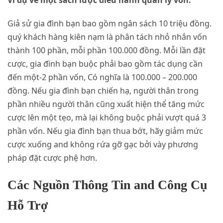
Ví dụ về một sách lược điều hành quản lý vốn:
Giả sử gia đình bạn bao gồm ngân sách 10 triệu đồng.
quý khách hàng kiên nạm là phân tách nhỏ nhắn vốn
thành 100 phần, mỗi phần 100.000 đồng. Mỗi lần đặt
cược, gia đình bạn buộc phải bao gồm tác dụng cần
đến một-2 phần vốn, Có nghĩa là 100.000 – 200.000
đồng. Nếu gia đình bạn chiến hạ, người thân trong
phần nhiều người thân cũng xuất hiện thể tăng mức
cược lên một tẹo, mà lại không buộc phải vượt quá 3
phần vốn. Nếu gia đình bạn thua bớt, hãy giảm mức
cược xuống and không rứa gỡ gạc bởi vày phương
pháp đặt cược phệ hơn.
Các Nguồn Thông Tin and Công Cụ
Hỗ Trợ