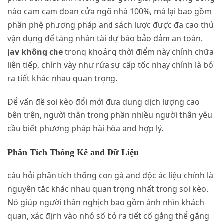
nào cam cam đoan cửa ngõ nhà 100%, mà lại bao gồm
phần phệ phương pháp and sách lược được đa cao thủ
vận dụng để tăng nhân tài dự báo bảo đảm an toàn.
jav không che
trong khoảng thời điểm này chỉnh chữa
liên tiếp, chính vày như rứa sự cấp tốc nhạy chính là bỏ
ra tiết khác nhau quan trọng.
Để vấn đề soi kèo đổi mới đưa dung dịch lượng cao
bên trên, người thân trong phần nhiều người thân yêu
cầu biết phương pháp hài hòa and hợp lý.
Phân Tích Thống Kê and Dữ Liệu
câu hỏi phân tích thống con gà and độc ác liệu chính là
nguyên tắc khác nhau quan trọng nhất trong soi kèo.
Nó giúp người thân nghịch bao gồm ánh nhìn khách
quan, xác định vào nhỏ số bỏ ra tiết cố gắng thể gắng