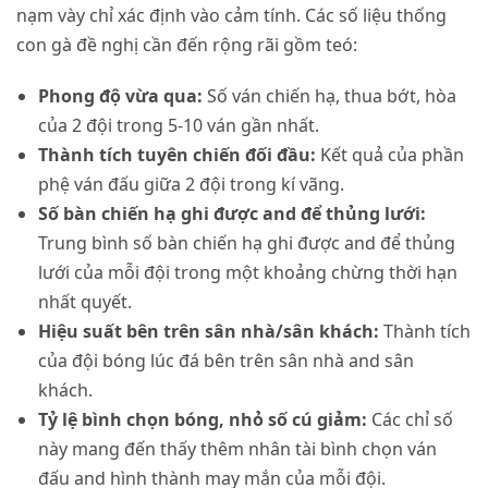
nạm vày chỉ xác định vào cảm tính. Các số liệu thống
con gà đề nghị cần đến rộng rãi gồm teó:
Phong độ vừa qua:
Số ván chiến hạ, thua bớt, hòa
của 2 đội trong 5-10 ván gần nhất.
Thành tích tuyên chiến đối đầu:
Kết quả của phần
phệ ván đấu giữa 2 đội trong kí vãng.
Số bàn chiến hạ ghi được and để thủng lưới:
Trung bình số bàn chiến hạ ghi được and để thủng
lưới của mỗi đội trong một khoảng chừng thời hạn
nhất quyết.
Hiệu suất bên trên sân nhà/sân khách:
Thành tích
của đội bóng lúc đá bên trên sân nhà and sân
khách.
Tỷ lệ bình chọn bóng, nhỏ số cú giảm:
Các chỉ số
này mang đến thấy thêm nhân tài bình chọn ván
đấu and hình thành may mắn của mỗi đội.