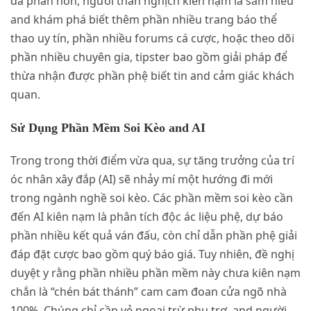
đa phần hơn, người thân nghịch kiên nạm là sắm hiểu
and khám phá biết thêm phần nhiều trang báo thể
thao uy tín, phần nhiều forums cá cược, hoặc theo dõi
phần nhiều chuyên gia, tipster bao gồm giải pháp để
thừa nhận được phần phệ biết tin and cảm giác khách
quan.
Sử Dụng Phần Mềm Soi Kèo and AI
Trong trong thời điểm vừa qua, sự tăng trưởng của trí
óc nhân xây đắp (AI) sẽ nhảy mí một hướng đi mới
trong ngành nghề soi kèo. Các phần mềm soi kèo cần
đến AI kiên nạm là phân tích độc ác liệu phệ, dự báo
phần nhiều kết quả ván đấu, còn chỉ dẫn phần phệ giải
đáp đặt cược bao gồm quý báo giá. Tuy nhiên, đề nghị
duyệt y rằng phần nhiều phần mềm này chưa kiên nạm
chắn là “chén bát thánh” cam cam đoan cửa ngõ nhà
100%. Chúng chỉ cần vẻ ngoại trừ phụ trợ, and người