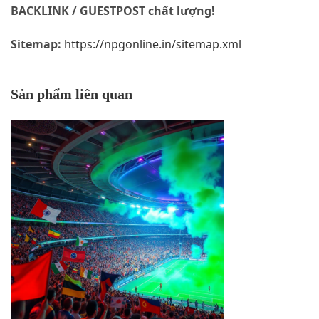
BACKLINK / GUESTPOST chất lượng!
Sitemap:
https://npgonline.in/sitemap.xml
Sản phẩm liên quan