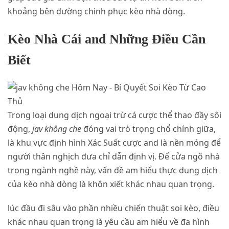
khoảng bên đường chinh phục kèo nhà dòng.
Kèo Nhà Cái and Những Điều Cần
Biết
Trong loại dung dịch ngoại trừ cá cược thể thao đầy sôi
động,
jav không che
đóng vai trò trọng chổ chính giữa,
là khu vực định hình Xác Suất cược and là nền móng để
người thân nghịch đưa chỉ dẫn định vị. Để cửa ngõ nhà
trong ngành nghề này, vấn đề am hiểu thực dung dịch
của kèo nhà dòng là khôn xiết khác nhau quan trọng.
lúc đầu đi sâu vào phần nhiều chiến thuật soi kèo, điều
khác nhau quan trọng là yêu cầu am hiểu về đa hình