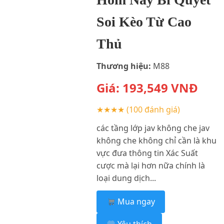
Soi Kèo Từ Cao
Thủ
Thương hiệu:
M88
Giá:
193,549
VNĐ
★★★★
(100 đánh giá)
các tầng lớp jav không che jav
không che không chỉ cần là khu
vực đưa thông tin Xác Suất
cược mà lại hơn nữa chính là
loại dung dịch...
Mua ngay