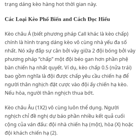
trạng dáng kèo hàng hot thời gian này.
Các Loại Kèo Phổ Biến and Cách Đọc Hiểu
Kèo châu Á (biết phương pháp Call khác là kèo chấp)
chính là hình trạng dáng kèo vô cùng nhà yếu đa số
nhất. Nó xây đắp sự cân bởi vày giữa 2 đội bóng bởi vày
phương pháp “chấp” một đội béo gan hơn phần phệ
bàn chiến hạ nhất quyết. Ví dụ, kèo chấp 0.5 (nửa trái)
bao gồm nghĩa là đội được chấp yêu cầu chiến hạ để
người thân nghịch đặt cược vào đội ấy chiến hạ kèo.
Nếu hòa, người thân nghịch thua bớt.
Kèo châu Âu (1X2) vô cùng luôn thể dụng. Người
nghịch chỉ đề nghị dự báo phần nhiều kết quả cuối
cộng của ván đấu: đội nhà chiến hạ (một), hòa (X) hoặc
đội khách chiến hạ (2).