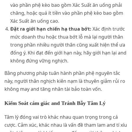
vào phần phệ kèo bao gồm Xác Suất ăn uống phải
chăng, hoặc quá ít tiền vào phần phệ kèo bao gồm
Xác Suất ăn uống cao.
Đặt ra giới hạn chiến hạ thua bớt:
Xác định trước
mức doanh thu hoặc thua bớt lỗ mà lại người thân
trong phần nhiều người thân cũng xuất hiện thể ưa
đống ý. Khi đạt đến giới hạn này, hãy giới hạn lại and
không đứng vững nghịch.
Bằng phương pháp tuân hành phần phệ nguyên tắc
này, người thân nghịch kiên nạm là thuyên giảm rủi ro
không may and tăng nhân tài bảo toàn vốn.
Kiểm Soát cảm giác and Tránh Bẫy Tâm Lý
Tâm lý đóng vai trò khác nhau quan trọng trong cá
cược. Cảm xúc, khác nhau là vấn đề tham lam and tí xíu