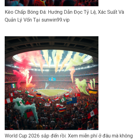
Kèo Chấp Bóng Đá: Hướng Dẫn Đọc Tỷ Lệ, Xác Suất Và
Quản Lý Vốn Tại sunwin99.vip
World Cup 2026 sắp đến rồi: Xem miễn phí ở đâu mà không