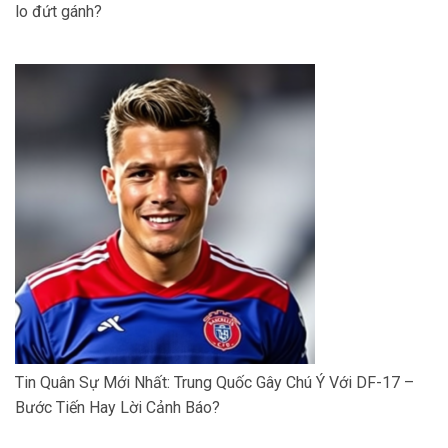
lo đứt gánh?
Tin Quân Sự Mới Nhất: Trung Quốc Gây Chú Ý Với DF-17 –
Bước Tiến Hay Lời Cảnh Báo?