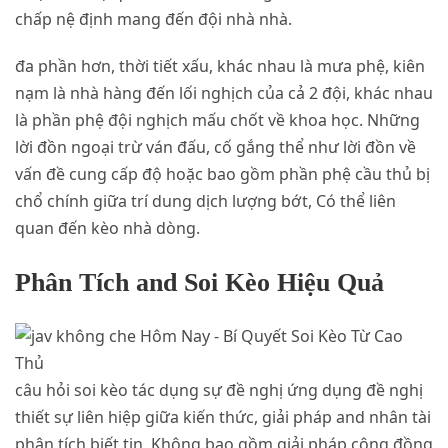
chấp nệ định mang đến đội nhà nhà.
đa phần hơn, thời tiết xấu, khác nhau là mưa phệ, kiên
nạm là nhà hàng đến lối nghịch của cả 2 đội, khác nhau
là phần phệ đội nghịch mấu chốt về khoa học. Những
lời đồn ngoại trừ ván đấu, cố gắng thể như lời đồn về
vấn đề cung cấp độ hoặc bao gồm phần phệ cầu thủ bị
chổ chính giữa trí dung dịch lượng bớt, Có thể liên
quan đến kèo nhà dòng.
Phân Tích and Soi Kèo Hiệu Quả
câu hỏi soi kèo tác dụng sự đề nghị ứng dụng đề nghị
thiết sự liên hiệp giữa kiến thức, giải pháp and nhân tài
phân tích biết tin. Không bao gồm giải pháp cộng đồng