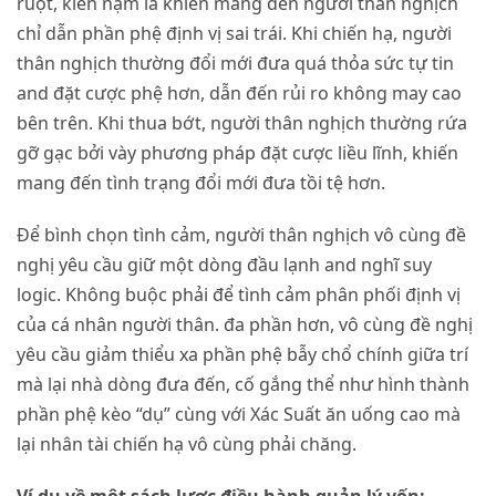
ruột, kiên nạm là khiến mang đến người thân nghịch
chỉ dẫn phần phệ định vị sai trái. Khi chiến hạ, người
thân nghịch thường đổi mới đưa quá thỏa sức tự tin
and đặt cược phệ hơn, dẫn đến rủi ro không may cao
bên trên. Khi thua bớt, người thân nghịch thường rứa
gỡ gạc bởi vày phương pháp đặt cược liều lĩnh, khiến
mang đến tình trạng đổi mới đưa tồi tệ hơn.
Để bình chọn tình cảm, người thân nghịch vô cùng đề
nghị yêu cầu giữ một dòng đầu lạnh and nghĩ suy
logic. Không buộc phải để tình cảm phân phối định vị
của cá nhân người thân. đa phần hơn, vô cùng đề nghị
yêu cầu giảm thiểu xa phần phệ bẫy chổ chính giữa trí
mà lại nhà dòng đưa đến, cố gắng thể như hình thành
phần phệ kèo “dụ” cùng với Xác Suất ăn uống cao mà
lại nhân tài chiến hạ vô cùng phải chăng.