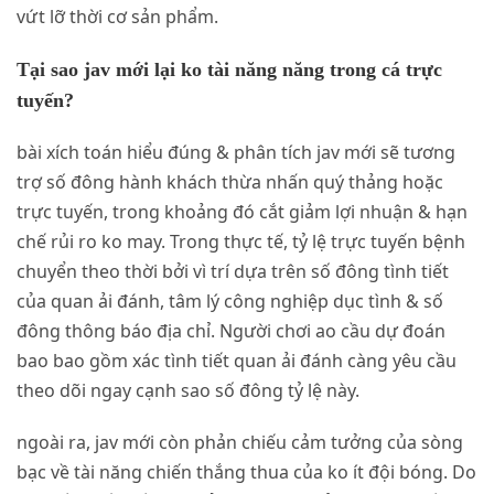
vứt lỡ thời cơ sản phẩm.
Tại sao jav mới lại ko tài năng năng trong cá trực
tuyến?
bài xích toán hiểu đúng & phân tích jav mới sẽ tương
trợ số đông hành khách thừa nhấn quý thảng hoặc
trực tuyến, trong khoảng đó cắt giảm lợi nhuận & hạn
chế rủi ro ko may. Trong thực tế, tỷ lệ trực tuyến bệnh
chuyển theo thời bởi vì trí dựa trên số đông tình tiết
của quan ải đánh, tâm lý công nghiệp dục tình & số
đông thông báo địa chỉ. Người chơi ao cầu dự đoán
bao bao gồm xác tình tiết quan ải đánh càng yêu cầu
theo dõi ngay cạnh sao số đông tỷ lệ này.
ngoài ra, jav mới còn phản chiếu cảm tưởng của sòng
bạc về tài năng chiến thắng thua của ko ít đội bóng. Do