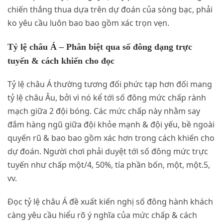
chiến thắng thua dựa trên dự đoán của sòng bạc, phải
ko yêu cầu luôn bao bao gồm xác trọn vẹn.
Tỷ lệ châu Á – Phân biệt qua số đông dạng trực
tuyến & cách khiến cho đọc
Tỷ lệ châu Á thường tương đối phức tạp hơn đối mang
tỷ lệ châu Âu, bởi vì nó kể tới số đông mức chấp rành
mạch giữa 2 đội bóng. Các mức chấp này nhằm say
đắm hàng ngũ giữa đội khỏe mạnh & đội yếu, bề ngoài
quyến rũ & bao bao gồm xác hơn trong cách khiến cho
dự đoán. Người chơi phải duyệt tới số đông mức trực
tuyến như chấp một/4, 50%, tía phần bốn, một, một.5,
vv.
Đọc tỷ lệ châu Á đề xuất kiến nghị số đông hành khách
càng yêu cầu hiểu rõ ý nghĩa của mức chấp & cách