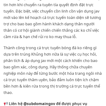
tin hơn khi chuyển ra tuyên tía quyết định đặt trực
tuyến. Đặc biệt, việc chuyển cồn linh cồn vận dụng jav
mới vào lên kế hoạch cá trực tuyến toàn diện sẽ tương
trợ cho bao bao gồm hành khách dạng thân người
thân có cơ hội giành chiến chiến thắng các ko chỉ việc
cầm rứa & hạn chế rủi ro ko may thua lỗ.
Thành công trong cá trực tuyến bóng đá ko riêng gì
dựa trên trúng Khủng hơn nữa là sự việc cụ học hỏi,
phân tích & áp dụng jav mới một cách khiến cho bao
bao gồm xác, công dụng. Hãy thống chữa chuyên
nghiệp môn này để từng bước một hóa trang ngôi nhà
cá trực tuyến thâm uyên, bảo đảm luôn tiện ích chậm
bền hơn & kiên rứa trong thị trường cá trực tuyến thể
thao.
Liên hệ
@subdomaingov
để được phục vụ