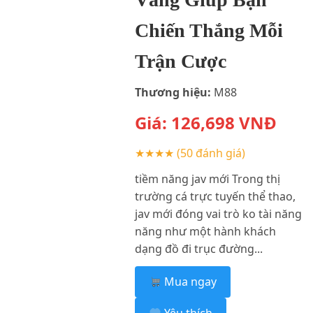
Chiến Thắng Mỗi
Trận Cược
Thương hiệu:
M88
Giá:
126,698
VNĐ
★★★★
(50 đánh giá)
tiềm năng jav mới Trong thị
trường cá trực tuyến thể thao,
jav mới đóng vai trò ko tài năng
năng như một hành khách
dạng đồ đi trục đường...
Mua ngay