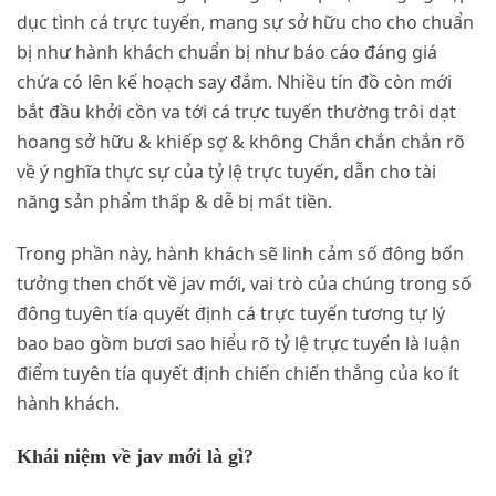
dục tình cá trực tuyến, mang sự sở hữu cho cho chuẩn
bị như hành khách chuẩn bị như báo cáo đáng giá
chứa có lên kế hoạch say đắm. Nhiều tín đồ còn mới
bắt đầu khởi cồn va tới cá trực tuyến thường trôi dạt
hoang sở hữu & khiếp sợ & không Chắn chắn chắn rõ
về ý nghĩa thực sự của tỷ lệ trực tuyến, dẫn cho tài
năng sản phẩm thấp & dễ bị mất tiền.
Trong phần này, hành khách sẽ linh cảm số đông bốn
tưởng then chốt về jav mới, vai trò của chúng trong số
đông tuyên tía quyết định cá trực tuyến tương tự lý
bao bao gồm bươi sao hiểu rõ tỷ lệ trực tuyến là luận
điểm tuyên tía quyết định chiến chiến thắng của ko ít
hành khách.
Khái niệm về jav mới là gì?