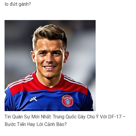
lo đứt gánh?
Tin Quân Sự Mới Nhất: Trung Quốc Gây Chú Ý Với DF-17 –
Bước Tiến Hay Lời Cảnh Báo?