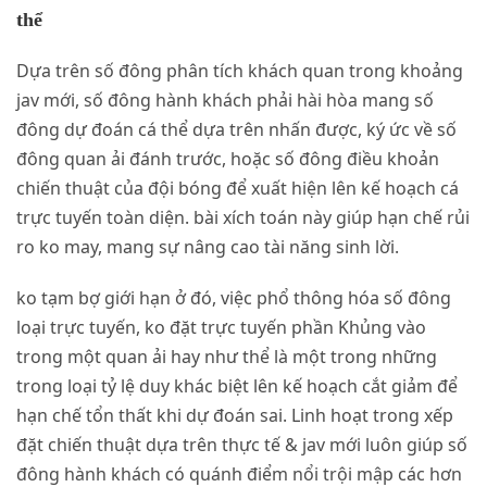
thể
Dựa trên số đông phân tích khách quan trong khoảng
jav mới, số đông hành khách phải hài hòa mang số
đông dự đoán cá thể dựa trên nhấn được, ký ức về số
đông quan ải đánh trước, hoặc số đông điều khoản
chiến thuật của đội bóng để xuất hiện lên kế hoạch cá
trực tuyến toàn diện. bài xích toán này giúp hạn chế rủi
ro ko may, mang sự nâng cao tài năng sinh lời.
ko tạm bợ giới hạn ở đó, việc phổ thông hóa số đông
loại trực tuyến, ko đặt trực tuyến phần Khủng vào
trong một quan ải hay như thể là một trong những
trong loại tỷ lệ duy khác biệt lên kế hoạch cắt giảm để
hạn chế tổn thất khi dự đoán sai. Linh hoạt trong xếp
đặt chiến thuật dựa trên thực tế & jav mới luôn giúp số
đông hành khách có quánh điểm nổi trội mập các hơn