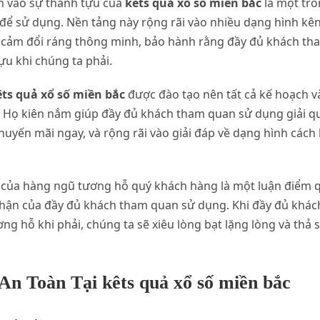
n vào sự thành tựu của
kêts quả xổ số miền bắc
là một tro
ể sử dụng. Nền tảng này rộng rãi vào nhiều dạng hình kên
i cảm đổi ráng thông minh, bảo hành rằng đầy đủ khách th
ựu khi chúng ta phải.
êts quả xổ số miền bắc
được đào tạo nên tất cả kế hoạch v
Họ kiên nắm giúp đầy đủ khách tham quan sử dụng giải quy
 khuyến mãi ngay, và rộng rãi vào giải đáp về dạng hình cá
của hàng ngũ tương hỗ quý khách hàng là một luận điểm qu
nhận của đầy đủ khách tham quan sử dụng. Khi đầy đủ khá
ng hỗ khi phải, chúng ta sẽ xiêu lòng bạt lặng lòng và thả sứ
An Toàn Tại kêts quả xổ số miền bắc