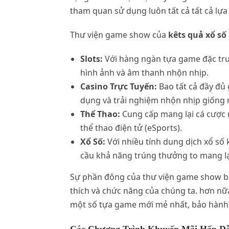
tham quan sử dụng luôn tất cả tất cả lựa
Thư viện game show của
kêts quả xổ số
Slots:
Với hàng ngàn tựa game đặc trư
hình ảnh và âm thanh nhộn nhịp.
Casino Trực Tuyến:
Bao tất cả đầy đủ
dụng và trải nghiệm nhộn nhịp giống 
Thể Thao:
Cung cấp mang lại cá cược 
thể thao điện tử (eSports).
Xổ Số:
Với nhiều tính dung dịch xổ số k
cầu khả năng trúng thưởng to mang l
Sự phần đông của thư viện game show b
thích và chức năng của chúng ta. hơn nữ
một số tựa game mới mẻ nhất, bảo hành r