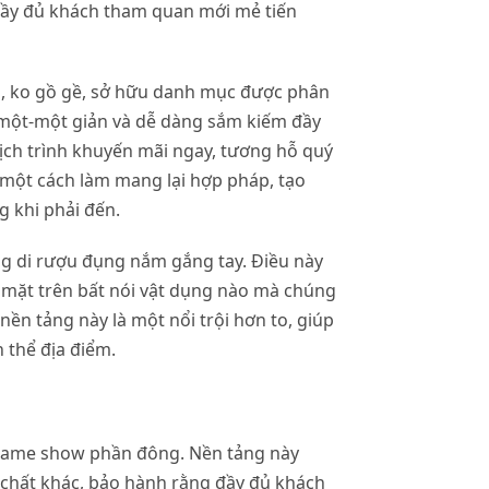
 đầy đủ khách tham quan mới mẻ tiến
ỏ, ko gồ gề, sở hữu danh mục được phân
 một-một giản và dễ dàng sắm kiếm đầy
ịch trình khuyến mãi ngay, tương hỗ quý
a một cách làm mang lại hợp pháp, tạo
g khi phải đến.
ng di rượu đụng nắm gắng tay. Điều này
n mặt trên bất nói vật dụng nào mà chúng
ền tảng này là một nổi trội hơn to, giúp
 thể địa điểm.
 game show phần đông. Nền tảng này
 chất khác, bảo hành rằng đầy đủ khách