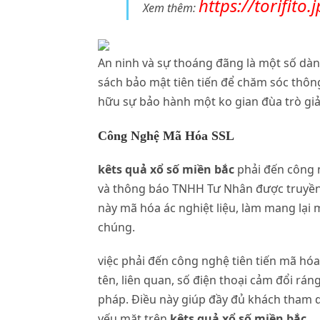
https://torifit
Xem thêm:
An ninh và sự thoáng đãng là một số dàn
sách bảo mật tiên tiến để chăm sóc thôn
hữu sự bảo hành một ko gian đùa trò giải
Công Nghệ Mã Hóa SSL
kêts quả xổ số miền bắc
phải đến công n
và thông báo TNHH Tư Nhân được truyền
này mã hóa ác nghiệt liệu, làm mang lại
chúng.
việc phải đến công nghệ tiên tiến mã h
tên, liên quan, số điện thoại cảm đổi rá
pháp. Điều này giúp đầy đủ khách tham q
yếu mặt trên
kêts quả xổ số miền bắc
.