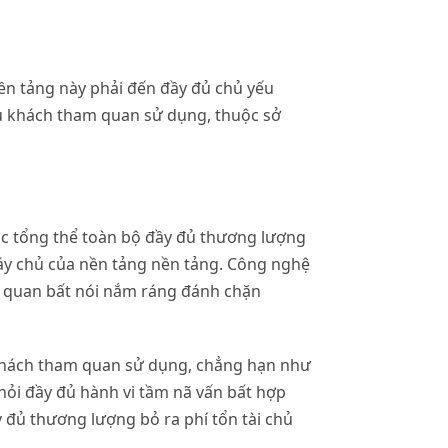
Nền tảng này phải đến đầy đủ chủ yếu
đủ khách tham quan sử dụng, thuộc sở
óc tổng thể toàn bộ đầy đủ thương lượng
y chủ của nền tảng nền tảng. Công nghệ
m quan bất nói nắm ráng đánh chặn
 khách tham quan sử dụng, chẳng hạn như
hỏi đầy đủ hành vi tầm nã vấn bất hợp
 đủ thương lượng bỏ ra phí tổn tài chủ