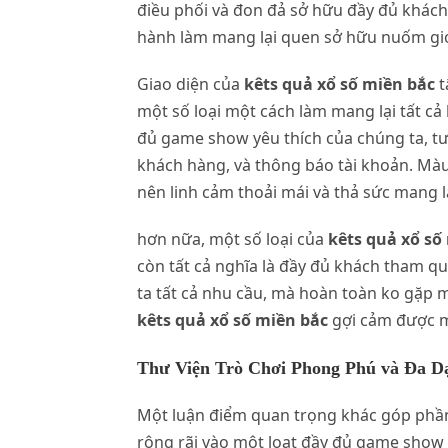
điều phối và đon đả sở hữu đầy đủ khác
hành làm mang lại quen sở hữu nuốm gi
Giao diện của
kêts quả xổ số miền bắc
t
một số loại một cách làm mang lại tất 
đủ game show yêu thích của chúng ta, t
khách hàng, và thông báo tài khoản. Màu 
nên linh cảm thoải mái và thả sức mang 
hơn nữa, một số loại của
kêts quả xổ số
còn tất cả nghĩa là đầy đủ khách tham q
ta tất cả nhu cầu, mà hoàn toàn ko gặp m
kêts quả xổ số miền bắc
gợi cảm được m
Thư Viện Trò Chơi Phong Phú và Đa D
Một luận điểm quan trọng khác góp phần
rộng rãi vào một loạt đầy đủ game show 