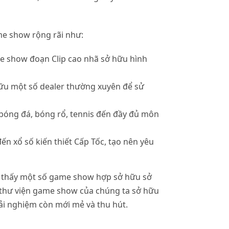
me show rộng rãi như:
e show đoạn Clip cao nhã sở hữu hình
hữu một số dealer thường xuyên để sử
 bóng đá, bóng rổ, tennis đến đầy đủ môn
đến xổ số kiến thiết Cấp Tốc, tạo nên yêu
 thấy một số game show hợp sở hữu sở
thư viện game show của chúng ta sở hữu
ải nghiệm còn mới mẻ và thu hút.