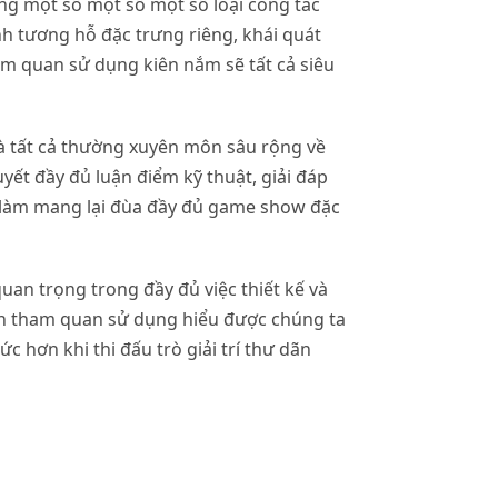
ng một số một số một số loại công tác
h tương hỗ đặc trưng riêng, khái quát
am quan sử dụng kiên nắm sẽ tất cả siêu
à tất cả thường xuyên môn sâu rộng về
ết đầy đủ luận điểm kỹ thuật, giải đáp
ch làm mang lại đùa đầy đủ game show đặc
an trọng trong đầy đủ việc thiết kế và
ch tham quan sử dụng hiểu được chúng ta
c hơn khi thi đấu trò giải trí thư dãn