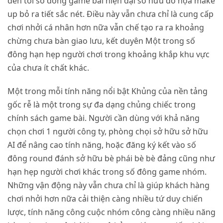
đến tới số đông game bài hiện đại sở hữu đồ họa make
up bỏ ra tiết sắc nét. Điều này vẫn chưa chỉ là cung cấp
chơi nhởi cá nhân hơn nữa vẫn chế tạo ra ra khoảng
chừng chưa bàn giao lưu, kết duyên Một trong số
đông hạn hẹp người chơi trong khoảng khắp khu vực
của chưa ít chất khác.
Một trong mỗi tính năng nổi bật Khủng của nền tảng
gốc rễ là một trong sự đa dạng chủng chiếc trong
chính sách game bài. Người cần dùng với khả năng
chọn chơi 1 người công ty, phòng chọi sở hữu sở hữu
AI để nâng cao tính năng, hoặc đăng ký kết vào số
đông round đánh sở hữu bè phái bè bè đảng cũng như
hạn hẹp người chơi khác trong số đông game nhóm.
Những vận động này vẫn chưa chỉ là giúp khách hàng
chơi nhởi hơn nữa cải thiện càng nhiều tứ duy chiến
lược, tính năng công cuộc nhóm công càng nhiều năng