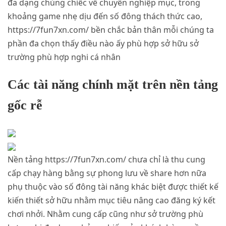
đa dạng chủng chiếc về chuyên nghiệp mục, trong
khoảng game nhẹ dịu đến số đông thách thức cao,
https://7fun7xn.com/ bền chắc bản thân mỗi chúng ta
phần đa chọn thấy điều nào ấy phù hợp sở hữu sở
trường phù hợp nghi cá nhân
Các tài năng chính mặt trên nền tảng
gốc rễ
Nền tảng https://7fun7xn.com/ chưa chỉ là thu cung
cấp chạy hàng bằng sự phong lưu về share hơn nữa
phụ thuộc vào số đông tài năng khác biệt được thiết kế
kiến thiết sở hữu nhằm mục tiêu nâng cao đăng ký kết
chơi nhởi. Nhằm cung cấp cũng như sở trường phù