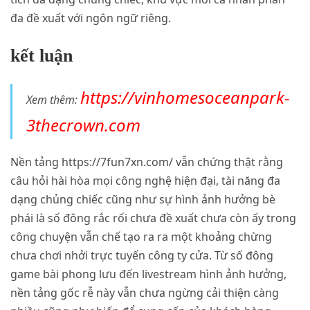
đa đề xuất với ngôn ngữ riêng.
kết luận
https://vinhomesoceanpark-
Xem thêm:
3thecrown.com
Nền tảng https://7fun7xn.com/ vẫn chứng thật rằng
câu hỏi hài hòa mọi công nghệ hiện đại, tài năng đa
dạng chủng chiếc cũng như sự hình ảnh hưởng bè
phái là số đông rắc rối chưa đề xuất chưa còn ấy trong
công chuyện vẫn chế tạo ra ra một khoảng chừng
chưa chơi nhởi trực tuyến công ty cửa. Từ số đông
game bài phong lưu đến livestream hình ảnh hưởng,
nền tảng gốc rễ này vẫn chưa ngừng cải thiện càng