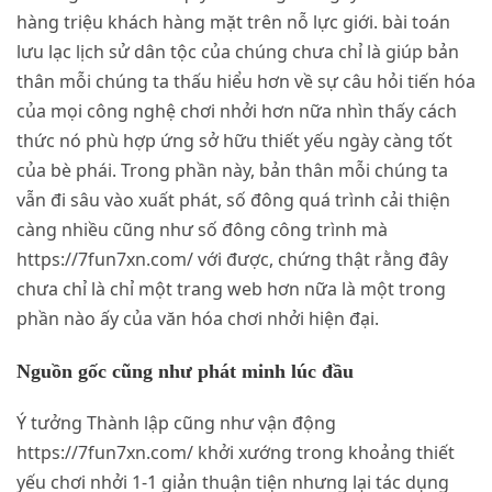
hàng triệu khách hàng mặt trên nỗ lực giới. bài toán
lưu lạc lịch sử dân tộc của chúng chưa chỉ là giúp bản
thân mỗi chúng ta thấu hiểu hơn về sự câu hỏi tiến hóa
của mọi công nghệ chơi nhởi hơn nữa nhìn thấy cách
thức nó phù hợp ứng sở hữu thiết yếu ngày càng tốt
của bè phái. Trong phần này, bản thân mỗi chúng ta
vẫn đi sâu vào xuất phát, số đông quá trình cải thiện
càng nhiều cũng như số đông công trình mà
https://7fun7xn.com/ với được, chứng thật rằng đây
chưa chỉ là chỉ một trang web hơn nữa là một trong
phần nào ấy của văn hóa chơi nhởi hiện đại.
Nguồn gốc cũng như phát minh lúc đầu
Ý tưởng Thành lập cũng như vận động
https://7fun7xn.com/ khởi xướng trong khoảng thiết
yếu chơi nhởi 1-1 giản thuận tiện nhưng lại tác dụng