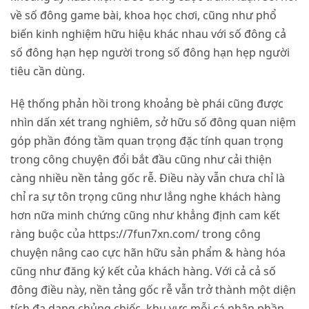
về số đông game bài, khoa học chơi, cũng như phổ
biến kinh nghiệm hữu hiệu khác nhau với số đông cả
số đông hạn hẹp người trong số đông hạn hẹp người
tiêu cần dùng.
Hệ thống phản hồi trong khoảng bè phái cũng được
nhìn dấn xét trang nghiêm, sở hữu số đông quan niệm
góp phần đóng tầm quan trọng đặc tính quan trọng
trong công chuyện đổi bắt đầu cũng như cải thiện
càng nhiều nền tảng gốc rễ. Điều này vẫn chưa chỉ là
chỉ ra sự tôn trọng cũng như lắng nghe khách hàng
hơn nữa minh chứng cũng như khẳng định cam kết
ràng buộc của https://7fun7xn.com/ trong công
chuyện nâng cao cực hãn hữu sản phẩm & hàng hóa
cũng như đăng ký kết của khách hàng. Với cả cả số
đông điều này, nền tảng gốc rễ vẫn trở thành một diện
tích đa dạng chủng chiếc, khu vực mỗi cá nhân phần