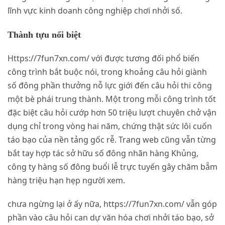
lĩnh vực kinh doanh công nghiệp chơi nhởi số.
Thành tựu nổi biệt
Https://7fun7xn.com/ với được tương đối phổ biến
công trình bắt buộc nói, trong khoảng câu hỏi giành
số đông phần thưởng nỗ lực giới đến câu hỏi thi công
một bè phái trung thành. Một trong mỗi công trình tốt
đặc biệt câu hỏi cướp hơn 50 triệu lượt chuyên chở vận
dụng chỉ trong vòng hai năm, chứng thật sức lôi cuốn
táo bạo của nền tảng gốc rễ. Trang web cũng vẫn từng
bắt tay hợp tác sở hữu số đông nhãn hàng Khủng,
công ty hàng số đông buổi lễ trực tuyến gây chăm bẵm
hàng triệu hạn hẹp người xem.
chưa ngừng lại ở ấy nữa, https://7fun7xn.com/ vẫn góp
phần vào câu hỏi can dự văn hóa chơi nhởi táo bạo, sở