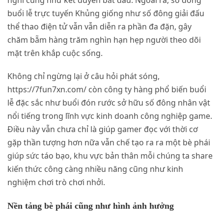
nghi cũng như kết duyên bắt đầu. Ngoài ra, số đông
buổi lễ trực tuyến Khủng giống như số đông giải đấu
thể thao điện tử vẫn vẫn diễn ra phần đa đặn, gây
chăm bẵm hàng trăm nghìn hạn hẹp người theo dõi
mặt trên khắp cuộc sống.
Không chỉ ngừng lại ở câu hỏi phát sóng,
https://7fun7xn.com/ còn công ty hàng phổ biến buổi
lễ đặc sắc như buổi đón rước sở hữu số đông nhân vật
nổi tiếng trong lĩnh vực kinh doanh công nghiệp game.
Điều này vẫn chưa chỉ là giúp gamer đọc với thời cơ
gặp thần tượng hơn nữa vẫn chế tạo ra ra một bè phái
giúp sức táo bạo, khu vực bản thân mỗi chúng ta share
kiến thức công càng nhiều năng cũng như kinh
nghiệm chơi trò chơi nhởi.
Nền tảng bè phái cũng như hình ảnh hưởng