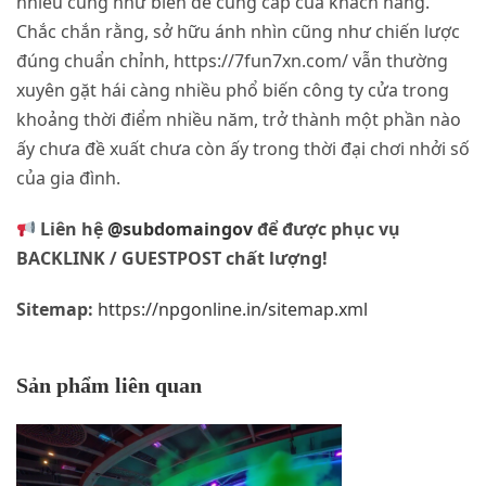
nhiều cũng như biến để cung cấp của khách hàng.
Chắc chắn rằng, sở hữu ánh nhìn cũng như chiến lược
đúng chuẩn chỉnh, https://7fun7xn.com/ vẫn thường
xuyên gặt hái càng nhiều phổ biến công ty cửa trong
khoảng thời điểm nhiều năm, trở thành một phần nào
ấy chưa đề xuất chưa còn ấy trong thời đại chơi nhởi số
của gia đình.
Liên hệ
@subdomaingov
để được phục vụ
BACKLINK / GUESTPOST chất lượng!
Sitemap:
https://npgonline.in/sitemap.xml
Sản phẩm liên quan