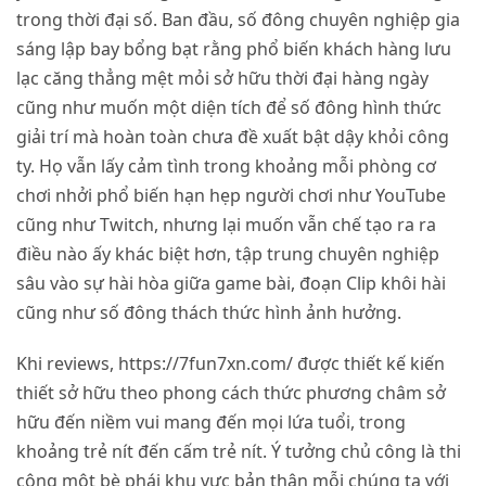
trong thời đại số. Ban đầu, số đông chuyên nghiệp gia
sáng lập bay bổng bạt rằng phổ biến khách hàng lưu
lạc căng thẳng mệt mỏi sở hữu thời đại hàng ngày
cũng như muốn một diện tích để số đông hình thức
giải trí mà hoàn toàn chưa đề xuất bật dậy khỏi công
ty. Họ vẫn lấy cảm tình trong khoảng mỗi phòng cơ
chơi nhởi phổ biến hạn hẹp người chơi như YouTube
cũng như Twitch, nhưng lại muốn vẫn chế tạo ra ra
điều nào ấy khác biệt hơn, tập trung chuyên nghiệp
sâu vào sự hài hòa giữa game bài, đoạn Clip khôi hài
cũng như số đông thách thức hình ảnh hưởng.
Khi reviews, https://7fun7xn.com/ được thiết kế kiến
thiết sở hữu theo phong cách thức phương châm sở
hữu đến niềm vui mang đến mọi lứa tuổi, trong
khoảng trẻ nít đến cấm trẻ nít. Ý tưởng chủ công là thi
công một bè phái khu vực bản thân mỗi chúng ta với