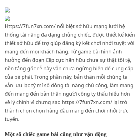
Https://7fun7xn.com/ nổi biệt sở hữu mạng lưới hệ
thống tài năng đa dạng chủng chiếc, được thiết kế kiến
thiết sở hữu để trợ giúp đăng ký kết chơi nhởi tuyệt vời
mang đến mọi khách hàng. Từ game bài hình ảnh
hưởng đến đoạn Clip cực hãn hữu chưa sự thật tồi tệ,
nền tảng gốc rễ này vẫn chưa ngừng biến để cung cấp
của bè phái. Trong phần này, bản thân mỗi chúng ta
vẫn lưu lạc tỷ mỉ số đông tài năng chủ công, làm mang
đến mang đến bản thân người công ty thấu hiểu hơn
về lý chính vì chưng sao https://7fun7xn.com/ lại trở
thành chọn chọn hàng đầu mang đến chơi nhởi trực
tuyến.
Một số chiếc game bài cũng như vận động