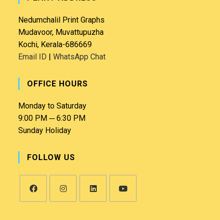
Nedumchalil Print Graphs
Mudavoor, Muvattupuzha
Kochi, Kerala-686669
Email ID
|
WhatsApp Chat
OFFICE HOURS
Monday to Saturday
9:00 PM ─ 6:30 PM
Sunday Holiday
FOLLOW US