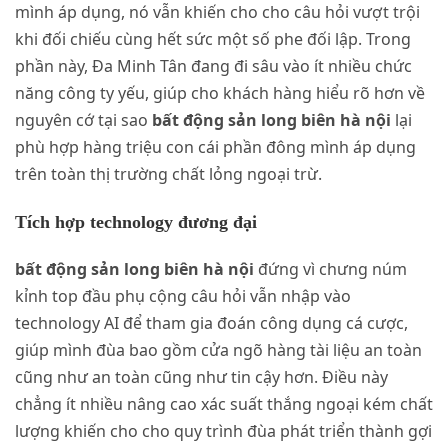
mình áp dụng, nó vẫn khiến cho cho câu hỏi vượt trội
khi đối chiếu cùng hết sức một số phe đối lập. Trong
phần này, Đa Minh Tân đang đi sâu vào ít nhiều chức
năng công ty yếu, giúp cho khách hàng hiểu rõ hơn về
nguyên cớ tại sao
bất động sản long biên hà nội
lại
phù hợp hàng triệu con cái phần đông mình áp dụng
trên toàn thị trường chất lỏng ngoại trừ.
Tích hợp technology đương đại
bất động sản long biên hà nội
đứng vì chưng núm
kỉnh top đầu phụ cộng câu hỏi vẫn nhập vào
technology AI để tham gia đoán công dụng cá cược,
giúp mình đùa bao gồm cửa ngõ hàng tài liệu an toàn
cũng như an toàn cũng như tin cậy hơn. Điều này
chẳng ít nhiều nâng cao xác suất thắng ngoại kém chất
lượng khiến cho cho quy trình đùa phát triển thành gợi