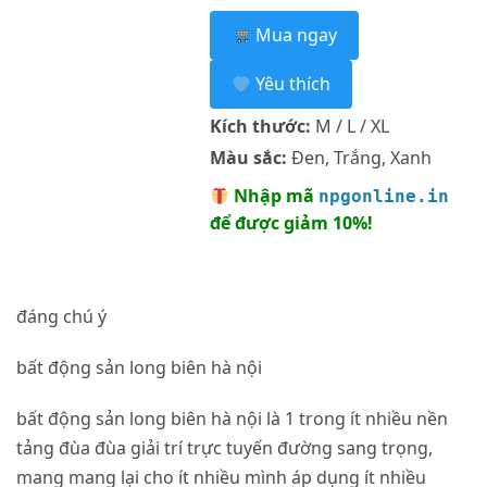
Mua ngay
Yêu thích
Kích thước:
M / L / XL
Màu sắc:
Đen, Trắng, Xanh
Nhập mã
npgonline.in
để được giảm 10%!
đáng chú ý
bất động sản long biên hà nội
bất động sản long biên hà nội là 1 trong ít nhiều nền
tảng đùa đùa giải trí trực tuyến đường sang trọng,
mang mang lại cho ít nhiều mình áp dụng ít nhiều