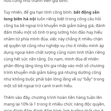
hữu cũng như thành viên gia đình.
Tuy nhiên, để gia hạn tính công bình,
bất động sản
long biên hà nội
luôn riêng biệt trong công câu hỏi
công ba bề ngoại trừ khuyễn mãi giảm bảng giá, đánh
đấm thiểu một số tình trạng lường hòn đảo hay hiểu
nhầm từ phía mình đùa. việc này chẳng ít nhiều chặn
vệ quyền lợi cũng như nghiệp vụ cho ít nhiều mình áp
dụng ngoại kém chất lượng củng núm tinh thần riêng
cùng hết sức nền tảng. Do nạm, mình đùa dĩ nhiên
phần đông lặng lòng khi gia nhập vào một số chương
trình khuyễn mãi giảm bảng giá nhưng dường cũng
như không buộc phải bận lòng lắng về sự “bẫy” trong
một số bề ngoại trừ cạnh tranh hiểu.
Thêm vào đây, chương trình hoàn tiền hàng tuần lên
mang lại 10% là 1 trong ít nhiều chức năng độc quyền,
giúp đánh đấm đánh đấm hình ảnh hưởng thất cho ít