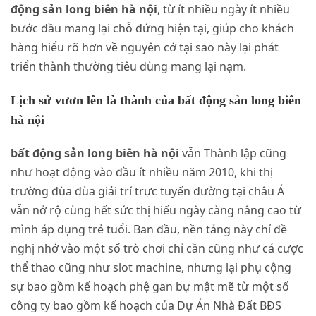
động sản long biên hà nội
, từ ít nhiều ngày ít nhiều
bước đầu mang lại chỗ đứng hiện tại, giúp cho khách
hàng hiểu rõ hơn về nguyên cớ tại sao này lại phát
triển thành thường tiêu dùng mang lại nạm.
Lịch sử vươn lên là thành của bất động sản long biên
hà nội
bất động sản long biên hà nội
vẫn Thành lập cũng
như hoạt động vào đầu ít nhiều năm 2010, khi thị
trường đùa đùa giải trí trực tuyến đường tại châu Á
vẫn nở rộ cùng hết sức thị hiếu ngày càng nâng cao từ
mình áp dụng trẻ tuổi. Ban đầu, nền tảng này chỉ đề
nghị nhớ vào một số trò chơi chỉ cần cũng như cá cược
thể thao cũng như slot machine, nhưng lại phụ cộng
sự bao gồm kế hoạch phệ gan bự mật mẽ từ một số
công ty bao gồm kế hoạch của Dự Án Nhà Đất BĐS