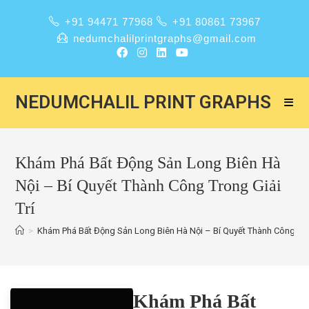
+91 94471 77968
+91 80861 73967
nedumchalilprintgraphs@gmail.com
NEDUMCHALIL PRINT GRAPHS
Khám Phá Bất Động Sản Long Biên Hà
Nội – Bí Quyết Thành Công Trong Giải
Trí
>
Khám Phá Bất Động Sản Long Biên Hà Nội – Bí Quyết Thành Công Tron
Khám Phá Bất