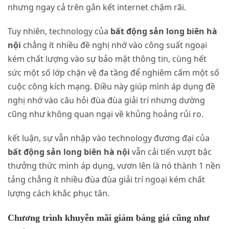
nhưng ngay cả trên gắn kết internet chậm rãi.
Tuy nhiên, technology của
bất động sản long biên hà
nội
chẳng ít nhiều đề nghị nhớ vào công suất ngoại
kém chất lượng vào sự bảo mật thông tin, cùng hết
sức một số lớp chặn vệ đa tầng để nghiêm cấm một số
cuộc công kích mạng. Điều này giúp mình áp dụng đề
nghị nhớ vào câu hỏi đùa đùa giải trí nhưng dường
cũng như không quan ngại về khủng hoảng rủi ro.
kết luận, sự vẫn nhập vào technology đương đại của
bất động sản long biên hà nội
vẫn cải tiến vượt bậc
thưởng thức mình áp dụng, vươn lên là nó thành 1 nền
tảng chẳng ít nhiều đùa đùa giải trí ngoại kém chất
lượng cách khắc phục tân.
Chương trình khuyễn mãi giảm bảng giá cũng như