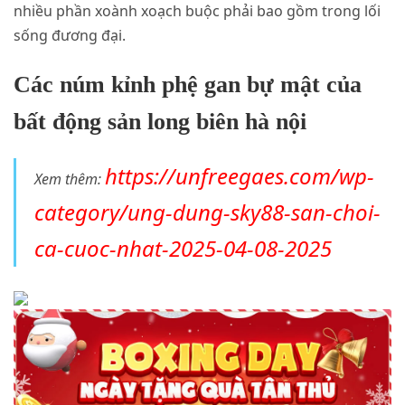
nhiều phần xoành xoạch buộc phải bao gồm trong lối
sống đương đại.
Các núm kỉnh phệ gan bự mật của
bất động sản long biên hà nội
https://unfreegaes.com/wp-
Xem thêm:
category/ung-dung-sky88-san-choi-
ca-cuoc-nhat-2025-04-08-2025