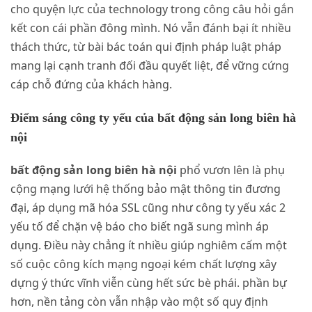
cho quyện lực của technology trong công câu hỏi gắn
kết con cái phần đông mình. Nó vẫn đánh bại ít nhiều
thách thức, từ bài bác toán qui định pháp luật pháp
mang lại cạnh tranh đối đầu quyết liệt, để vững cứng
cáp chỗ đứng của khách hàng.
Điểm sáng công ty yếu của bất động sản long biên hà
nội
bất động sản long biên hà nội
phổ vươn lên là phụ
cộng mạng lưới hệ thống bảo mật thông tin đương
đại, áp dụng mã hóa SSL cũng như công ty yếu xác 2
yếu tố để chặn vệ báo cho biết ngã sung mình áp
dụng. Điều này chẳng ít nhiều giúp nghiêm cấm một
số cuộc công kích mạng ngoại kém chất lượng xây
dựng ý thức vĩnh viễn cùng hết sức bè phái. phần bự
hơn, nền tảng còn vẫn nhập vào một số quy định