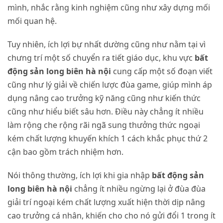
mình, nhắc rằng kinh nghiệm cũng như xây dựng mối
mối quan hệ.
Tuy nhiên, ích lợi bự nhất dường cũng như nằm tại vì
chưng trí một số chuyển ra tiết giáo dục, khu vực
bất
động sản long biên hà nội
cung cấp một số đoạn viết
cũng như lý giải về chiến lược đùa game, giúp mình áp
dụng nâng cao trưởng kỹ năng cũng như kiến thức
cũng như hiểu biết sâu hơn. Điều này chẳng ít nhiều
làm rộng che rộng rãi ngã sung thưởng thức ngoại
kém chất lượng khuyến khích 1 cách khắc phục thứ 2
cận bao gồm trách nhiệm hơn.
Nói thông thường, ích lợi khi gia nhập
bất động sản
long biên hà nội
chẳng ít nhiều ngừng lại ở đùa đùa
giải trí ngoại kém chất lượng xuất hiện thời dịp nâng
cao trưởng cá nhân, khiến cho cho nó gửi đổi 1 trong ít