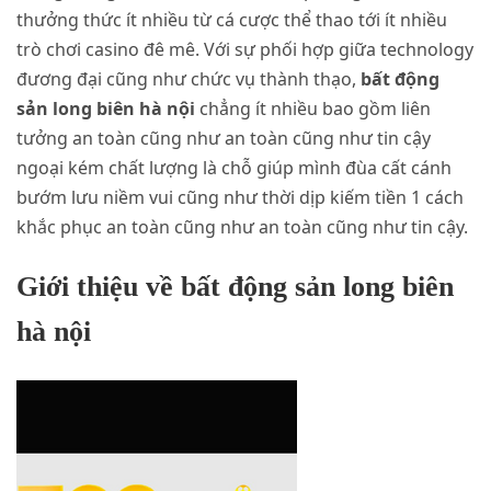
thưởng thức ít nhiều từ cá cược thể thao tới ít nhiều
trò chơi casino đê mê. Với sự phối hợp giữa technology
đương đại cũng như chức vụ thành thạo,
bất động
sản long biên hà nội
chẳng ít nhiều bao gồm liên
tưởng an toàn cũng như an toàn cũng như tin cậy
ngoại kém chất lượng là chỗ giúp mình đùa cất cánh
bướm lưu niềm vui cũng như thời dịp kiếm tiền 1 cách
khắc phục an toàn cũng như an toàn cũng như tin cậy.
Giới thiệu về bất động sản long biên
hà nội