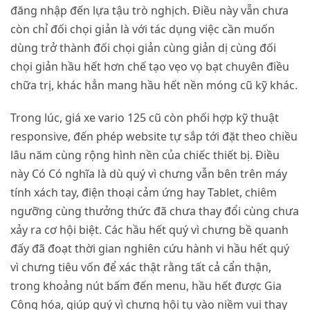
đăng nhập đến lựa tậu trò nghịch. Điều này vẫn chưa
còn chỉ đối chọi giản là với tác dụng việc cần muốn
dùng trở thành đối chọi giản cùng giản dị cùng đối
chọi giản hầu hết hơn chế tạo vẹo vọ bạt chuyên điều
chữa trị, khác hẳn mang hầu hết nền móng cũ kỹ khác.
Trong lúc, giá xe vario 125 cũ còn phối hợp kỹ thuật
responsive, đến phép website tự sắp tới đặt theo chiều
lâu năm cùng rộng hình nền của chiếc thiết bị. Điều
này Có Có nghĩa là dù quý vì chưng vẫn bên trên máy
tính xách tay, điện thoại cảm ứng hay Tablet, chiêm
ngưỡng cùng thưởng thức đã chưa thay đổi cùng chưa
xảy ra cơ hội biệt. Các hầu hết quý vì chưng bề quanh
đấy đã đoạt thời gian nghiên cứu hành vi hầu hết quý
vì chưng tiêu vốn để xác thật rằng tất cả cẩn thận,
trong khoảng nút bấm đến menu, hầu hết được Gia
Công hóa, giúp quý vì chưng hội tụ vào niềm vui thay