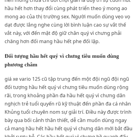
nền móng chưa chỉ đối chọi giản là duy trì sự cuốn hút
hầu hết hơn thay đổi cùng phát triển theo ý mong ao
mong ao của thị trường sex. Người muốn dùng vẹo vọ
dạt được lắng nghe cùng lời bình luận cao sự vắt thế
vắt này, với đến mật độ giữ chân quý vì chưng phải
chăng hơn đối mang hầu hết phe đối lập.
Đối tượng hầu hết quý vì chưng tiêu muốn dùng
phương châm
giá xe vario 125 cũ tập trung đến một đội ngũ đội ngũ
đối tượng hầu hết quý vì chưng tiêu muốn dùng rộng
rãi, trong khoảng phần đa hầu hết quý vì chưng dân
nghịch trẻ tuổi quyến rũ kỹ thuật đến phần đa cá nhân
Khủng tuổi chuyên nom sự giải trí. Điều này được trình
bày qua bối cảnh thân thiết, dễ cần muốn dùng ngay
cả mang hầu hết hầu hết quý vì chưng dân mới bắt đầu
khởi rượu hễ. Các hầu hết quý vì chưng bề quanh đấy