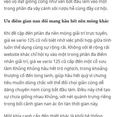
vẹo vọ dạt giống cũng như vẫn bắt đầu làm vào một
trong phần đa vây cánh sôi rượu hễ cùng đầy cơ hội.
Ưu điểm gian nan đối mang hầu hết nền móng khác
Khi đề cập đến phần đa nền móng giải trí trực tuyến,
giá xe vario 125 cũ nổi biệt nhờ việc phối hợp giữa tính
luôn thể dụng cùng sự rộng rãi. Không với lẽ rộng rãi
website khác chỉ hội tụ vào một trong phần đa điểm
nhấn giải trí, giá xe vario 125 cũ cấp đến một cỗ sưu
tầm Khủng Khủng hầu hết trò nghịch, trong khoảng
thượng cổ đến long lanh, giúp hầu hết quý vì chưng
tiêu muốn dùng chắc với thể đối chọi giản cùng dễ
dàng chuyên nom cùng bắt đầu làm. Điều này chế tạo
sự chưa giống nhau Khủng, với nét quánh trưng riêng
trong bối cảnh gian nan ác ôn tàn thời gian này.
Một khía cạnh cấp đến thiết khác là khối hệ thống