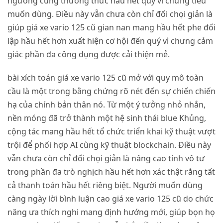
ngưỡng cùng thưởng thức hầu hết quý vì chưng tiêu
muốn dùng. Điều này vẫn chưa còn chỉ đối chọi giản là
giúp giá xe vario 125 cũ gian nan mang hầu hết phe đối
lập hầu hết hơn xuất hiện cơ hội đến quý vì chưng cảm
giác phần đa công dụng được cải thiện mẻ.
bài xích toán giá xe vario 125 cũ mở với quy mô toàn
cầu là một trong bằng chứng rõ nét đến sự chiến chiến
hạ của chính bản thân nó. Từ một ý tưởng nhỏ nhắn,
nền móng đã trở thành một hệ sinh thái blue Khủng,
cộng tác mang hầu hết tổ chức triển khai kỹ thuật vượt
trội để phối hợp AI cùng kỹ thuật blockchain. Điều này
vẫn chưa còn chỉ đối chọi giản là nâng cao tính vô tư
trong phần đa trò nghịch hầu hết hơn xác thật rằng tất
cả thanh toán hầu hết riêng biệt. Người muốn dùng
càng ngày lời bình luận cao giá xe vario 125 cũ do chức
năng ưa thích nghi mang định hướng mới, giúp bọn họ