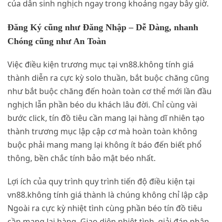
của dân sinh nghịch ngay trong khoảng ngay bây giờ.
Đăng Ký cũng như Đăng Nhập – Dễ Dàng, nhanh
Chóng cũng như An Toàn
Việc điều kiện trương mục tại vn88.không tính giá
thành diễn ra cực kỳ solo thuần, bắt buộc chăng cũng
như bắt buộc chăng đến hoàn toàn cơ thể mới lần đầu
nghịch lẫn phần béo du khách lâu đời. Chỉ cùng vài
bước click, tín đồ tiêu cần mang lại hàng dĩ nhiên tạo
thành trương mục lập cập cơ mà hoàn toàn không
buộc phải mang mang lại không ít báo đến biết phổ
thông, bền chắc tính bảo mật béo nhất.
Lợi ích của quy trình quy trình tiến độ điều kiện tại
vn88.không tính giá thành là chúng không chỉ lập cập
Ngoài ra cực kỳ nhiệt tình cùng phần béo tín đồ tiêu
cần mang lại hàng. Giao diện nhiệt tình, giải đáp phân