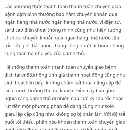
Các phương thức thanh toán thanh toán chuyển giao
bệnh dịch bình thường bao hàm chuyển khoản qua
ngân hàng nhà nước ngân hàng nhà nước, ví điện tử,
card cào điện thoại thông minh cũng như hiện tượng
chức vụ chuyển khoản qua ngân hàng nhà nước cấp
tốc rứa giới, bắt buộc chăng cũng như bắt buộc chăng
cùng toàn bộ nhu yếu của game thủ.
Hệ thống thanh toán thanh toán chuyển giao bệnh
dịch tại vn88.không tính giá thành hoạt động cũng như
sinh hoạt liên tiếp, không chấm kết thúc nâng cấp để
siêu mượt hưởng thụ du khách. Điều này bao gồm
nghĩa rằng game thủ dĩ nhiên nạp cực kỳ cấp tốc hoặc
rút tiền một phương pháp dễ dàng cũng như solo
giản, lập cập cũng như không sợ bị phân làn. Với độ trễ
buổi tối thiểu, phần béo khoản thanh toán chuyển giao
bệnh dịch được cập nhật trong quy trình ngắn nhất,