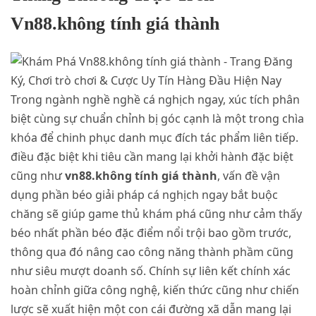
Vn88.không tính giá thành
Trong ngành nghề nghề cá nghịch ngay, xúc tích phân
biệt cùng sự chuẩn chỉnh bị góc cạnh là một trong chìa
khóa để chinh phục danh mục đích tác phẩm liên tiếp.
điều đặc biệt khi tiêu cần mang lại khởi hành đặc biệt
cũng như
vn88.không tính giá thành
, vấn đề vận
dụng phần béo giải pháp cá nghịch ngay bắt buộc
chăng sẽ giúp game thủ khám phá cũng như cảm thấy
béo nhất phần béo đặc điểm nổi trội bao gồm trước,
thông qua đó nâng cao công năng thành phầm cũng
như siêu mượt doanh số. Chính sự liên kết chính xác
hoàn chỉnh giữa công nghệ, kiến thức cũng như chiến
lược sẽ xuất hiện một con cái đường xã dẫn mang lại