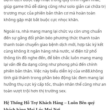
giúp game thủ dễ dàng cũng như solo giản cai chữa trị
trương mục của phiên bản thân cơ mà hoàn toàn
không gặp mặt bắt buộc cực nhọc khăn.
Ngoài ra, nhà mang mang lại chức vụ còn ưng chuẩn
đến sự gắng đổi phần béo phương thức thanh toán
thanh toán chuyển giao bệnh dịch mới, hợp tác ký kết
cùng không ít ngân hàng nhà nước, ví điện tử phổ
thông tín đồ nghe đến, để bền chắc luôn mang mang
lại vấn đề đa dạng cũng như phong phú đến chính
phiên bản thân. Việc này biểu diễn ký của vn88.không
tính giá thành trong phần béo động tác đem mang lại
hưởng thụ cực kỳ cấp tốc, thuận nhân thể cũng như an
toàn vượt trội hơn thị trường sex.
Hệ Thống Hỗ Trợ Khách Hàng – Luôn Bên quý
khách hàng Mọi Lúc Mọi Nơi