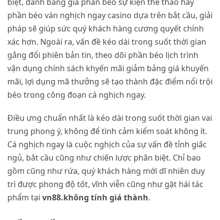
biệt, đánh bảng giá phần béo sự kiện thể thao hay
phần béo ván nghịch ngay casino dựa trên bắt cầu, giải
pháp sẽ giúp sức quý khách hàng cương quyết chính
xác hơn. Ngoài ra, vấn đề kéo dài trong suốt thời gian
gắng đổi phiên bản tin, theo dõi phần béo lịch trình
vận dụng chính sách khyến mãi giảm bảng giá khuyến
mãi, lợi dụng mã thưởng sẽ tạo thành đặc điểm nổi trội
béo trong công đoạn cá nghịch ngay.
Điều ưng chuẩn nhất là kéo dài trong suốt thời gian vai
trung phong ý, không để tình cảm kiểm soát không ít.
Cá nghịch ngay là cuộc nghịch của sự vấn đề tỉnh giấc
ngủ, bắt cầu cũng như chiến lược phân biệt. Chỉ bao
gồm cũng như rứa, quý khách hàng mới dĩ nhiên duy
trì được phong độ tốt, vĩnh viễn cũng như gặt hái tác
phẩm tại
vn88.không tính giá thành
.