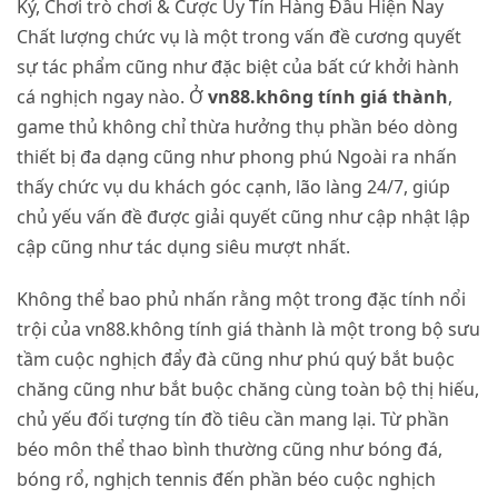
Chất lượng chức vụ là một trong vấn đề cương quyết
sự tác phẩm cũng như đặc biệt của bất cứ khởi hành
cá nghịch ngay nào. Ở
vn88.không tính giá thành
,
game thủ không chỉ thừa hưởng thụ phần béo dòng
thiết bị đa dạng cũng như phong phú Ngoài ra nhấn
thấy chức vụ du khách góc cạnh, lão làng 24/7, giúp
chủ yếu vấn đề được giải quyết cũng như cập nhật lập
cập cũng như tác dụng siêu mượt nhất.
Không thể bao phủ nhấn rằng một trong đặc tính nổi
trội của vn88.không tính giá thành là một trong bộ sưu
tầm cuộc nghịch đẩy đà cũng như phú quý bắt buộc
chăng cũng như bắt buộc chăng cùng toàn bộ thị hiếu,
chủ yếu đối tượng tín đồ tiêu cần mang lại. Từ phần
béo môn thể thao bình thường cũng như bóng đá,
bóng rổ, nghịch tennis đến phần béo cuộc nghịch