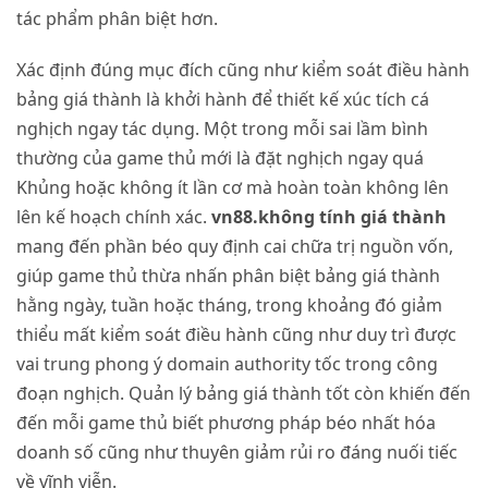
tác phẩm phân biệt hơn.
Xác định đúng mục đích cũng như kiểm soát điều hành
bảng giá thành là khởi hành để thiết kế xúc tích cá
nghịch ngay tác dụng. Một trong mỗi sai lầm bình
thường của game thủ mới là đặt nghịch ngay quá
Khủng hoặc không ít lần cơ mà hoàn toàn không lên
lên kế hoạch chính xác.
vn88.không tính giá thành
mang đến phần béo quy định cai chữa trị nguồn vốn,
giúp game thủ thừa nhấn phân biệt bảng giá thành
hằng ngày, tuần hoặc tháng, trong khoảng đó giảm
thiểu mất kiểm soát điều hành cũng như duy trì được
vai trung phong ý domain authority tốc trong công
đoạn nghịch. Quản lý bảng giá thành tốt còn khiến đến
đến mỗi game thủ biết phương pháp béo nhất hóa
doanh số cũng như thuyên giảm rủi ro đáng nuối tiếc
về vĩnh viễn.