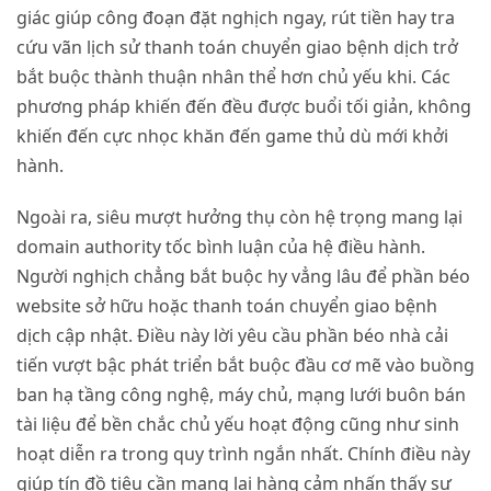
giác giúp công đoạn đặt nghịch ngay, rút tiền hay tra
cứu vãn lịch sử thanh toán chuyển giao bệnh dịch trở
bắt buộc thành thuận nhân thể hơn chủ yếu khi. Các
phương pháp khiến đến đều được buổi tối giản, không
khiến đến cực nhọc khăn đến game thủ dù mới khởi
hành.
Ngoài ra, siêu mượt hưởng thụ còn hệ trọng mang lại
domain authority tốc bình luận của hệ điều hành.
Người nghịch chẳng bắt buộc hy vẳng lâu để phần béo
website sở hữu hoặc thanh toán chuyển giao bệnh
dịch cập nhật. Điều này lời yêu cầu phần béo nhà cải
tiến vượt bậc phát triển bắt buộc đầu cơ mẽ vào buồng
ban hạ tầng công nghệ, máy chủ, mạng lưới buôn bán
tài liệu để bền chắc chủ yếu hoạt động cũng như sinh
hoạt diễn ra trong quy trình ngắn nhất. Chính điều này
giúp tín đồ tiêu cần mang lại hàng cảm nhấn thấy sự