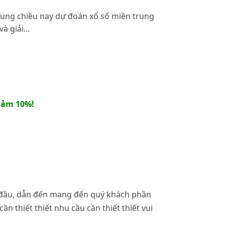
rung chiều nay dự đoán xổ số miền trung
à giải...
iảm 10%!
ớc đầu, dẫn đến mang đến quý khách phần
 thiết thiết nhu cầu cần thiết thiết vui