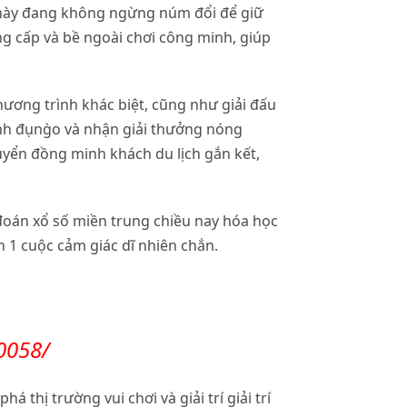
ý này đang không ngừng núm đổi để giữ
 cấp và bề ngoài chơi công minh, giúp
hương trình khác biệt, cũng như giải đấu
nh đụng̀o và nhận giải thưởng nóng
yển đồng minh khách du lịch gắn kết,
đoán xổ số miền trung chiều nay hóa học
 1 cuộc cảm giác dĩ nhiên chắn.
0058/
thị trường vui chơi và giải trí giải trí