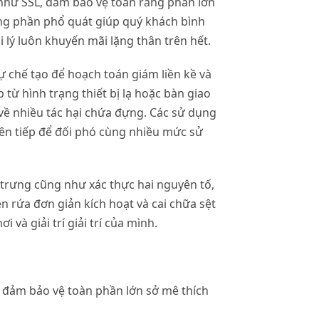
như SSL, đảm bảo vệ toàn rằng phần lớn
ng phần phổ quát giúp quý khách bình
ại lý luôn khuyến mãi lặng thân trên hết.
ự chế tạo để hoạch toán giám liền kề và
 từ hình trạng thiết bị lạ hoặc bàn giao
về nhiều tác hại chứa đựng. Các sử dụng
ên tiếp để đối phó cùng nhiều mức sử
 trưng cũng như xác thực hai nguyên tố,
 rứa đơn giản kích hoạt và cai chữa sệt
à giải trí giải trí của mình.
, đảm bảo vệ toàn phần lớn sở mê thích