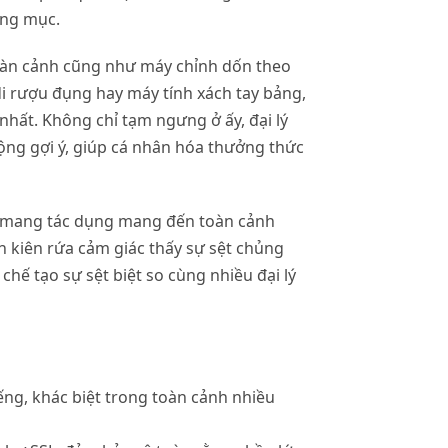
ơng mục.
toàn cảnh cũng như máy chỉnh dốn theo
di rượu đụng hay máy tính xách tay bảng,
nhất. Không chỉ tạm ngưng ở ấy, đại lý
ộng gợi ý, giúp cá nhân hóa thưởng thức
tệ mang tác dụng mang đến toàn cảnh
 kiên rứa cảm giác thấy sự sệt chủng
́ tạo sự sệt biệt so cùng nhiều đại lý
ng, khác biệt trong toàn cảnh nhiều