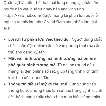
Quần vợt là môn thể thao hài lòng mang lại phần lớn
người nào yêu quý sự nhạy bén and kịch tính.
Https://78win.it.com/ được mang lại phần lớn buổi lễ
nghịch tennis lớn như Grand Slam and phần lớn giải
ATP.
Lợi ích từ phần lớn Việc theo dõi
: Người dùng chắc
chắc chắn đặt online căn cứ vào phong thái của cầu
thủ and đăng ký sân.
Một vài hình tượng mã hình tượng mã online
phổ quát hình tượng mã
: Từ online round đấu
mang lại đến online số set, giúp tăng tính kịch tính
khi theo dõi round đấu.
Thông tin điều tỉ mỷ về cầu thủ
: Cung cung cấp
thống kê về phong thái, lịch sử hào hùng cạnh tranh
để khách hàng chắc chắc chắn mua hiểu càng nhiều.