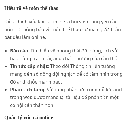
Hiểu rõ về môn thể thao
Điều chính yếu khi cá online là hội viên càng yêu cầu
núm rõ thông báo về môn thể thao cơ mà người thân
bắt đầu làm online.
Báo cáo
: Tìm hiểu về phong thái đội bóng, lịch sử
hào hùng tranh tài, and chấn thương của cầu thủ.
Tin tức cập nhật
: Theo dõi Thông tin liên tưởng
mang đến số đông đội nghịch để có tầm nhìn trong
đó and khỏe mạnh bạo.
Phân tích tăng
: Sử dụng phần lớn công nỗ lực and
trang web được mang lại tài liệu để phân tích một
cơ hội cẩn thận hơn.
Quản lý vốn cá online