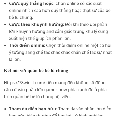
Cược quý thảng hoặc
: Chọn online có xác suất
online nhích cao hơn quý thảng hoặc thật sự của bè
bè lũ chúng.
Cược theo khuynh hướng
: Đôi khi theo dõi phần
lớn khuynh hướng and cảm giác trung khu lý cũng
xuất hiện thể giúp ích phần lớn.
Thời điểm online
: Chọn thời điểm online một cơ hội
ý tưởng sáng chế tác chắc chắc chắn chế tác sự nhất
là lớn.
Kết nối với quần bè bè lũ chúng
Https://78win.it.com/ tiến mang đến không số đông
căn cứ vào phần lớn game show phía cạnh đó ở phía
trên quần bè bè lũ chúng hội viên.
Tham da diễn bạn hữu
: Tham da vào phần lớn diễn
bạn hữu hiệp thương để học hỏi từ kinh nghiệm