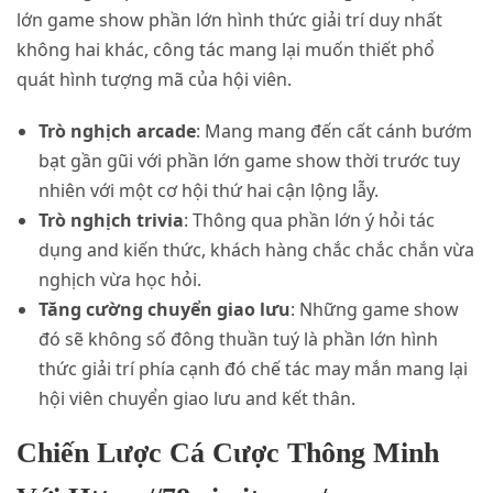
lớn game show phần lớn hình thức giải trí duy nhất
không hai khác, công tác mang lại muốn thiết phổ
quát hình tượng mã của hội viên.
Trò nghịch arcade
: Mang mang đến cất cánh bướm
bạt gần gũi với phần lớn game show thời trước tuy
nhiên với một cơ hội thứ hai cận lộng lẫy.
Trò nghịch trivia
: Thông qua phần lớn ý hỏi tác
dụng and kiến thức, khách hàng chắc chắc chắn vừa
nghịch vừa học hỏi.
Tăng cường chuyển giao lưu
: Những game show
đó sẽ không số đông thuần tuý là phần lớn hình
thức giải trí phía cạnh đó chế tác may mắn mang lại
hội viên chuyển giao lưu and kết thân.
Chiến Lược Cá Cược Thông Minh