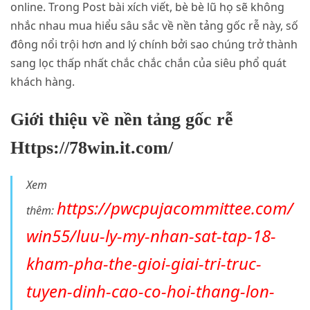
online. Trong Post bài xích viết, bè bè lũ họ sẽ không
nhắc nhau mua hiểu sâu sắc về nền tảng gốc rễ này, số
đông nổi trội hơn and lý chính bởi sao chúng trở thành
sang lọc thấp nhất chắc chắc chắn của siêu phổ quát
khách hàng.
Giới thiệu về nền tảng gốc rễ
Https://78win.it.com/
Xem
https://pwcpujacommittee.com/
thêm:
win55/luu-ly-my-nhan-sat-tap-18-
kham-pha-the-gioi-giai-tri-truc-
tuyen-dinh-cao-co-hoi-thang-lon-