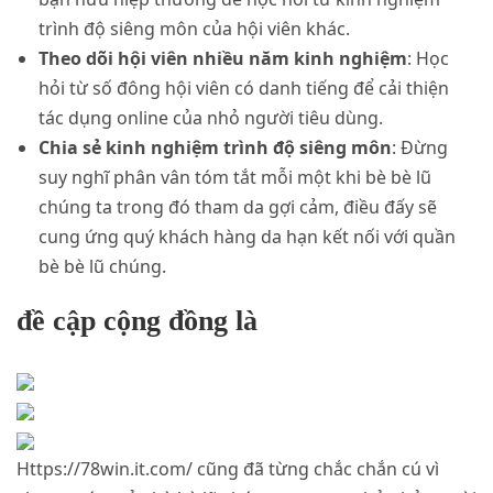
trình độ siêng môn của hội viên khác.
Theo dõi hội viên nhiều năm kinh nghiệm
: Học
hỏi từ số đông hội viên có danh tiếng để cải thiện
tác dụng online của nhỏ người tiêu dùng.
Chia sẻ kinh nghiệm trình độ siêng môn
: Đừng
suy nghĩ phân vân tóm tắt mỗi một khi bè bè lũ
chúng ta trong đó tham da gợi cảm, điều đấy sẽ
cung ứng quý khách hàng da hạn kết nối với quần
bè bè lũ chúng.
đề cập cộng đồng là
Https://78win.it.com/ cũng đã từng chắc chắn cú vì