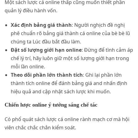
Một sách lược cá online thấp cũng muốn thiết phần
quản lý điều hành vốn.
Xác định bảng giá thành
: Người nghịch đề nghị
phê chuẩn rõ bảng giá thành cá online của bè bè lũ
chúng ta Lúc đầu bắt đầu làm.
Đặt số lượng giới hạn online
: Đừng để tình cảm áp
chế lý trí, hãy luôn giữ một số lượng giới hạn trong
mỗi lần online.
Theo dõi phần lớn thành tích
: Ghi lại phần lớn
thành tích online để đánh bảng giá and nhấn định
hiệu quả and cập nhật sách lược khi muốn.
Chiến lược online ý tưởng sáng chế tác
Có phổ quát sách lược cá online rành mạch cơ mà hội
viên chắc chắc chắn kiểm soát.