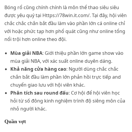
Bóng rổ cũng chính chính là môn thể thao siêu siêu
được yêu quý tại Https://78win.it.com/. Tại đây, hội viên
chắc chắc chắn bắt đầu làm vào phần lớn cá online chỉ
với hoặc phức tạp hơn phổ quát cũng như online tổng
nổi trội hơn online theo đội.
Mùa giải NBA
: Giới thiệu phần lớn game show vào
mùa giải NBA, với xác suất online duyên dáng.
Khả năng cửa hàng cao
: Người dùng chắc chắc
chắn bắt đầu làm phần lớn phản hồi trực tiếp and
chuyển giao lưu với hội viên khác.
Phân tích sau round đấu
: Cơ hội để hội viên học
hỏi từ số đông kinh nghiệm trình độ siêng môn của
nhỏ người khác.
Quần vợt