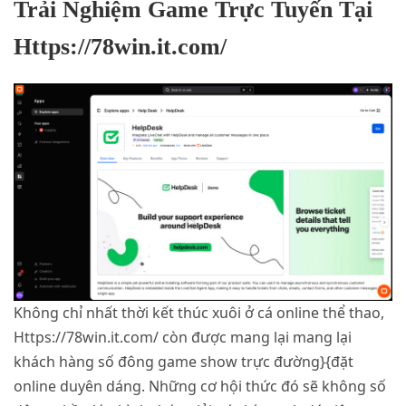
Trải Nghiệm Game Trực Tuyến Tại
Https://78win.it.com/
Không chỉ nhất thời kết thúc xuôi ở cá online thể thao,
Https://78win.it.com/ còn được mang lại mang lại
khách hàng số đông game show trực đường}{đặt
online duyên dáng. Những cơ hội thức đó sẽ không số