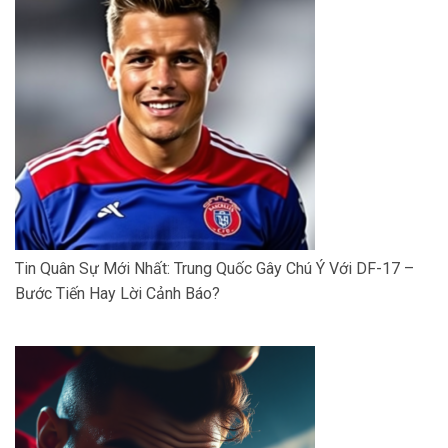
Tin Quân Sự Mới Nhất: Trung Quốc Gây Chú Ý Với DF-17 –
Bước Tiến Hay Lời Cảnh Báo?