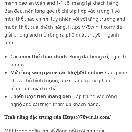
mạnh bạo an toàn and 1-1 côi mang lại khách hàng.
Ban đầu, nền tảng gốc rễ chỉ tập hợp vào trong 1 số
môn thể thao chính, tuy nhiên với với tăng trưởng and
muốn thiết của khách hàng, Https://78win.it.com/ đã
giải phóng and mở rộng ra phổ quát chuyên ngành
hơn.
Các môn thể thao chính
: Bóng đá, bóng rổ, nghịch
tennis.
Mở rộng sang game các khi}{đặt online
: Các game
show chủ hình tượng, poker, and game phần lớn
hình thức giải trí khác.
Chiến lược tiến mang đến
: Tập trung vào công
nghệ and cải thiện tham da khách hàng.
Tính năng đặc trưng của Https://78win.it.com/
Một trong phần lớn số đông nổi trội hơn của