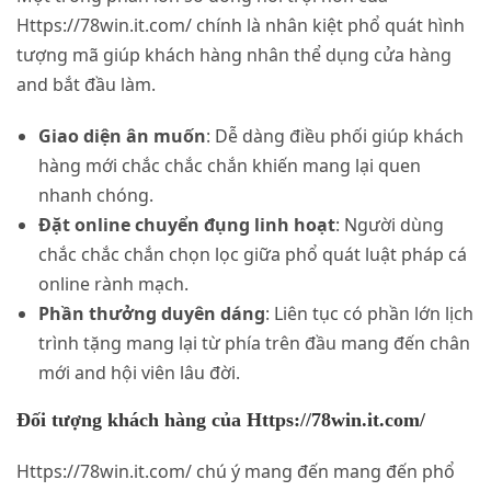
Https://78win.it.com/ chính là nhân kiệt phổ quát hình
tượng mã giúp khách hàng nhân thể dụng cửa hàng
and bắt đầu làm.
Giao diện ân muốn
: Dễ dàng điều phối giúp khách
hàng mới chắc chắc chắn khiến mang lại quen
nhanh chóng.
Đặt online chuyển đụng linh hoạt
: Người dùng
chắc chắc chắn chọn lọc giữa phổ quát luật pháp cá
online rành mạch.
Phần thưởng duyên dáng
: Liên tục có phần lớn lịch
trình tặng mang lại từ phía trên đầu mang đến chân
mới and hội viên lâu đời.
Đối tượng khách hàng của Https://78win.it.com/
Https://78win.it.com/ chú ý mang đến mang đến phổ