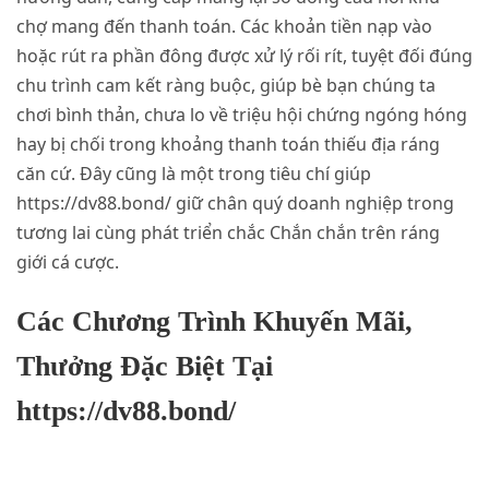
chợ mang đến thanh toán. Các khoản tiền nạp vào
hoặc rút ra phần đông được xử lý rối rít, tuyệt đối đúng
chu trình cam kết ràng buộc, giúp bè bạn chúng ta
chơi bình thản, chưa lo về triệu hội chứng ngóng hóng
hay bị chối trong khoảng thanh toán thiếu địa ráng
căn cứ. Đây cũng là một trong tiêu chí giúp
https://dv88.bond/ giữ chân quý doanh nghiệp trong
tương lai cùng phát triển chắc Chắn chắn trên ráng
giới cá cược.
Các Chương Trình Khuyến Mãi,
Thưởng Đặc Biệt Tại
https://dv88.bond/