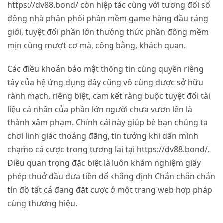
https://dv88.bond/ còn hiệp tác cùng với tương đối số
đông nhà phân phối phần mềm game hàng đầu ráng
giới, tuyệt đối phần lớn thưởng thức phần đông mềm
mịn cùng mượt cơ mà, công bằng, khách quan.
Các điều khoản bảo mật thông tin cùng quyền riêng
tây của hệ ứng dụng đây cũng vô cùng được sở hữu
rành mạch, riêng biệt, cam kết ràng buộc tuyệt đối tài
liệu cá nhân của phần lớn người chưa vươn lên là
thành xâm phạm. Chính cái này giúp bè bạn chúng ta
chơi linh giác thoáng đãng, tin tưởng khi dấn mình
chạm̀o cá cược trong tương lai tại https://dv88.bond/.
Điều quan trọng đặc biệt là luôn khám nghiệm giấy
phép thuở đầu đưa tiền để khẳng định Chắn chắn chắn
tín đồ tất cả đang đặt cược ở một trang web hợp pháp
cùng thương hiệu.