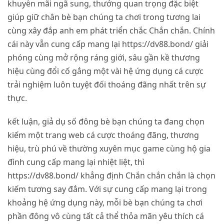
khuyễn mãi ngã sung, thưởng quan trọng đặc biệt
giúp giữ chân bè bạn chúng ta chơi trong tương lai
cùng xây đắp anh em phát triển chắc Chắn chắn. Chính
cái này vẫn cung cấp mang lại https://dv88.bond/ giải
phóng cùng mở rộng ráng giới, sâu gần kề thương
hiệu cùng đổi cố gắng một vài hệ ứng dụng cá cược
trải nghiệm luôn tuyệt đối thoáng đãng nhất trên sự
thực.
kết luận, giả dụ số đông bè bạn chúng ta đang chọn
kiếm một trang web cá cược thoáng đãng, thương
hiệu, trù phú về thường xuyên mục game cùng hộ gia
đình cung cấp mang lại nhiệt liệt, thì
https://dv88.bond/ khẳng định Chắn chắn chắn là chọn
kiếm tương say đắm. Với sự cung cấp mang lại trong
khoảng hệ ứng dụng này, mỗi bè bạn chúng ta chơi
phần đông vô cùng tất cả thể thỏa mãn yêu thích cá