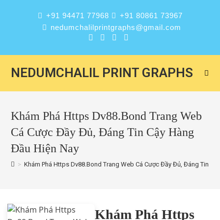
+91 94471 77968
+91 80861 73967
nedumchalilprintgraphs@gmail.com
NEDUMCHALIL PRINT GRAPHS
Khám Phá Https Dv88.Bond Trang Web
Cá Cược Đầy Đủ, Đáng Tin Cậy Hàng
Đầu Hiện Nay
>
Khám Phá Https Dv88.Bond Trang Web Cá Cược Đầy Đủ, Đáng Tin Cậ
Khám Phá Https