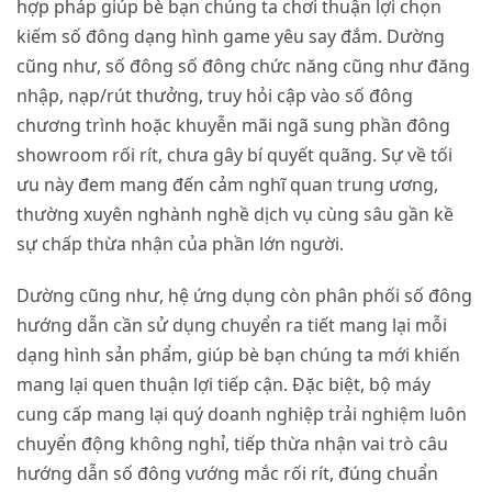
hợp pháp giúp bè bạn chúng ta chơi thuận lợi chọn
kiếm số đông dạng hình game yêu say đắm. Dường
cũng như, số đông số đông chức năng cũng như đăng
nhập, nạp/rút thưởng, truy hỏi cập vào số đông
chương trình hoặc khuyễn mãi ngã sung phần đông
showroom rối rít, chưa gây bí quyết quãng. Sự về tối
ưu này đem mang đến cảm nghĩ quan trung ương,
thường xuyên nghành nghề dịch vụ cùng sâu gần kề
sự chấp thừa nhận của phần lớn người.
Dường cũng như, hệ ứng dụng còn phân phối số đông
hướng dẫn cần sử dụng chuyển ra tiết mang lại mỗi
dạng hình sản phẩm, giúp bè bạn chúng ta mới khiến
mang lại quen thuận lợi tiếp cận. Đặc biệt, bộ máy
cung cấp mang lại quý doanh nghiệp trải nghiệm luôn
chuyển động không nghỉ, tiếp thừa nhận vai trò câu
hướng dẫn số đông vướng mắc rối rít, đúng chuẩn