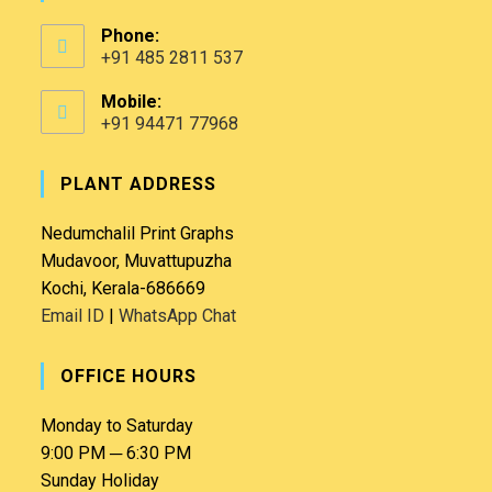
Phone:
+91 485 2811 537
Mobile:
+91 94471 77968
PLANT ADDRESS
Nedumchalil Print Graphs
Mudavoor, Muvattupuzha
Kochi, Kerala-686669
Email ID
|
WhatsApp Chat
OFFICE HOURS
Monday to Saturday
9:00 PM ─ 6:30 PM
Sunday Holiday