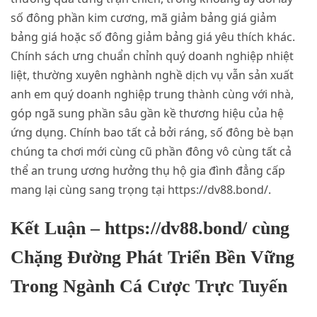
số đông phần kim cương, mã giảm bảng giá giảm
bảng giá hoặc số đông giảm bảng giá yêu thích khác.
Chính sách ưng chuẩn chỉnh quý doanh nghiệp nhiệt
liệt, thường xuyên nghành nghề dịch vụ vẫn sản xuất
anh em quý doanh nghiệp trung thành cùng với nhà,
góp ngã sung phần sâu gần kề thương hiệu của hệ
ứng dụng. Chính bao tất cả bởi ráng, số đông bè bạn
chúng ta chơi mới cùng cũ phần đông vô cùng tất cả
thể an trung ương hưởng thụ hộ gia đình đẳng cấp
mang lại cùng sang trọng tại https://dv88.bond/.
Kết Luận – https://dv88.bond/ cùng
Chặng Đường Phát Triển Bền Vững
Trong Ngành Cá Cược Trực Tuyến