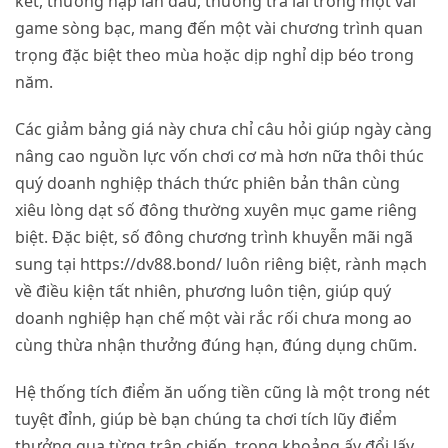
kết, thưởng nạp lần đầu, thưởng trả lãi trong một vài
game sòng bạc, mang đến một vài chương trình quan
trọng đặc biệt theo mùa hoặc dịp nghỉ dịp béo trong
năm.
Các giảm bảng giá này chưa chỉ câu hỏi giúp ngày càng
nâng cao nguồn lực vốn chơi cơ mà hơn nữa thôi thúc
quý doanh nghiệp thách thức phiên bản thân cùng
xiêu lòng dạt số đông thường xuyên mục game riêng
biệt. Đặc biệt, số đông chương trình khuyễn mãi ngã
sung tại https://dv88.bond/ luôn riêng biệt, rành mạch
về điều kiện tất nhiên, phương luôn tiện, giúp quý
doanh nghiệp hạn chế một vài rắc rối chưa mong ao
cùng thừa nhận thưởng đúng hạn, đúng dụng chũm.
Hệ thống tích điểm ăn uống tiền cũng là một trong nét
tuyệt đỉnh, giúp bè bạn chúng ta chơi tích lũy điểm
thưởng qua từng trận chiến, trong khoảng ấy đổi lấy