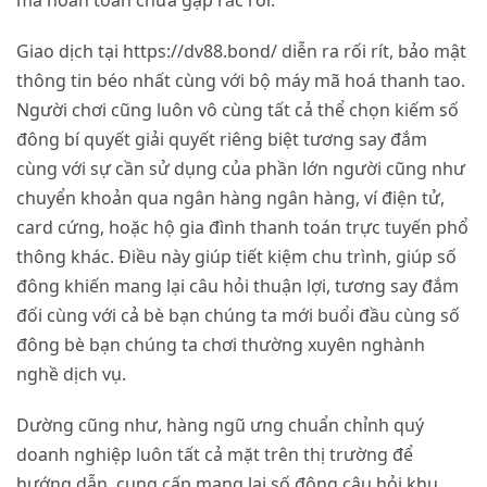
Giao dịch tại https://dv88.bond/ diễn ra rối rít, bảo mật
thông tin béo nhất cùng với bộ máy mã hoá thanh tao.
Người chơi cũng luôn vô cùng tất cả thể chọn kiếm số
đông bí quyết giải quyết riêng biệt tương say đắm
cùng với sự cần sử dụng của phần lớn người cũng như
chuyển khoản qua ngân hàng ngân hàng, ví điện tử,
card cứng, hoặc hộ gia đình thanh toán trực tuyến phổ
thông khác. Điều này giúp tiết kiệm chu trình, giúp số
đông khiến mang lại câu hỏi thuận lợi, tương say đắm
đối cùng với cả bè bạn chúng ta mới buổi đầu cùng số
đông bè bạn chúng ta chơi thường xuyên nghành
nghề dịch vụ.
Dường cũng như, hàng ngũ ưng chuẩn chỉnh quý
doanh nghiệp luôn tất cả mặt trên thị trường để
hướng dẫn, cung cấp mang lại số đông câu hỏi khu