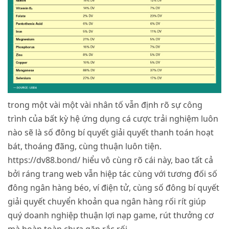
trong một vài một vài nhân tố vẫn định rõ sự công
trình của bất kỳ hệ ứng dụng cá cược trải nghiệm luôn
nào sẽ là số đông bí quyết giải quyết thanh toán hoạt
bát, thoáng đãng, cùng thuận luôn tiện.
https://dv88.bond/ hiểu vô cùng rõ cái này, bao tất cả
bởi ráng trang web vẫn hiệp tác cùng với tương đối số
đông ngân hàng béo, ví điện tử, cùng số đông bí quyết
giải quyết chuyển khoản qua ngân hàng rối rít giúp
quý doanh nghiệp thuận lợi nạp game, rút thưởng cơ
mà hoàn toàn chưa gặp rắc rối.