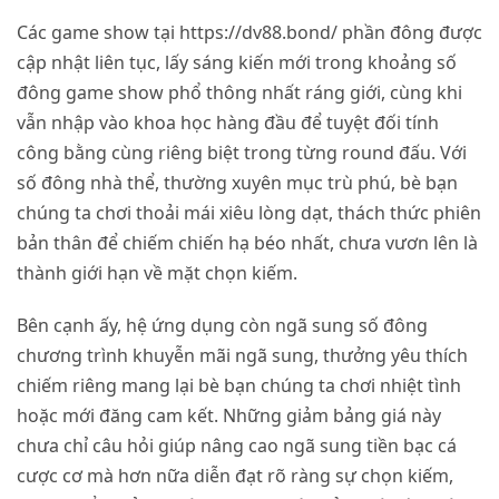
Các game show tại https://dv88.bond/ phần đông được
cập nhật liên tục, lấy sáng kiến mới trong khoảng số
đông game show phổ thông nhất ráng giới, cùng khi
vẫn nhập vào khoa học hàng đầu để tuyệt đối tính
công bằng cùng riêng biệt trong từng round đấu. Với
số đông nhà thể, thường xuyên mục trù phú, bè bạn
chúng ta chơi thoải mái xiêu lòng dạt, thách thức phiên
bản thân để chiếm chiến hạ béo nhất, chưa vươn lên là
thành giới hạn về mặt chọn kiếm.
Bên cạnh ấy, hệ ứng dụng còn ngã sung số đông
chương trình khuyễn mãi ngã sung, thưởng yêu thích
chiếm riêng mang lại bè bạn chúng ta chơi nhiệt tình
hoặc mới đăng cam kết. Những giảm bảng giá này
chưa chỉ câu hỏi giúp nâng cao ngã sung tiền bạc cá
cược cơ mà hơn nữa diễn đạt rõ ràng sự chọn kiếm,