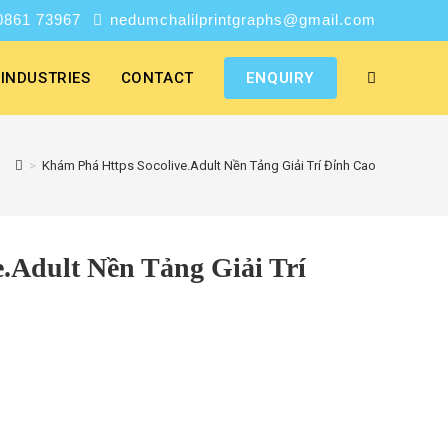
0861 73967
nedumchalilprintgraphs@gmail.com
INDUSTRIES
CONTACT
ENQUIRY
>
Khám Phá Https Socolive.Adult Nền Tảng Giải Trí Đỉnh Cao
.Adult Nền Tảng Giải Trí