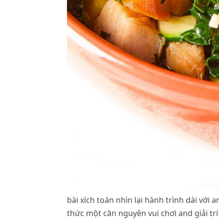
bài xích toán nhìn lại hành trình dài với
thức một căn nguyên vui chơi and giải t