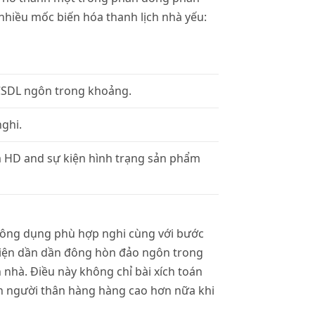
 nhiều mốc biến hóa thanh lịch nhà yếu:
CSDL ngôn trong khoảng.
ghi.
m HD and sự kiện hình trạng sản phẩm
h công dụng phù hợp nghi cùng với bước
thiện dần dần đông hòn đảo ngôn trong
nhà. Điều này không chỉ bài xích toán
ân người thân hàng hàng cao hơn nữa khi