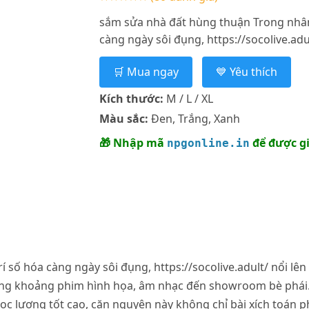
sắm sửa nhà đất hùng thuận Trong nhân h
càng ngày sôi đụng, https://socolive.adul
🛒 Mua ngay
💙 Yêu thích
Kích thước:
M / L / XL
Màu sắc:
Đen, Trắng, Xanh
🎁 Nhập mã
để được g
npgonline.in
rí số hóa càng ngày sôi đụng, https://socolive.adult/ nổi lê
ong khoảng phim hình họa, âm nhạc đến showroom bè phái. V
 lượng tốt cao, căn nguyên này không chỉ bài xích toán phụ