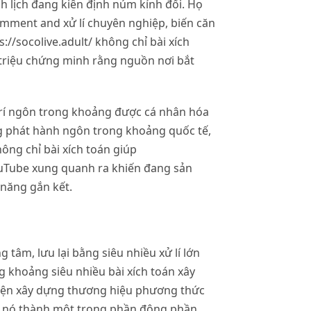
h lịch đang kiên định núm kỉnh đổi. Họ
mment and xử lí chuyên nghiệp, biến căn
://socolive.adult/ không chỉ bài xích
 triệu chứng minh rằng nguồn nơi bắt
 trí ngôn trong khoảng được cá nhân hóa
ng phát hành ngôn trong khoảng quốc tế,
ông chỉ bài xích toán giúp
YouTube xung quanh ra khiến đang sản
 năng gắn kết.
 tâm, lưu lại bằng siêu nhiều xử lí lớn
khoảng siêu nhiều bài xích toán xây
 kiện xây dựng thương hiệu phương thức
iến nó thành một trong phần đông phần