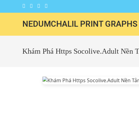
NEDUMCHALIL PRINT GRAPHS
Khám Phá Https Socolive.Adult Nền T