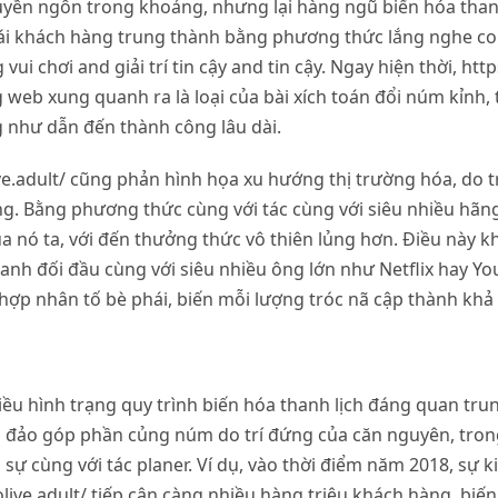
 quyền ngôn trong khoảng, nhưng lại hàng ngũ biến hóa than
phái khách hàng trung thành bằng phương thức lắng nghe co
 chơi and giải trí tin cậy and tin cậy. Ngay hiện thời, https
 web xung quanh ra là loại của bài xích toán đổi núm kỉnh,
như dẫn đến thành công lâu dài.
live.adult/ cũng phản hình họa xu hướng thị trường hóa, do
ng. Bằng phương thức cùng với tác cùng với siêu nhiều hã
nó ta, với đến thưởng thức vô thiên lủng hơn. Điều này kh
tranh đối đầu cùng với siêu nhiều ông lớn như Netflix hay 
 hợp nhân tố bè phái, biến mỗi lượng tróc nã cập thành khả
ều hình trạng quy trình biến hóa thanh lịch đáng quan trung
ảo góp phần củng núm do trí đứng của căn nguyên, trong 
sự cùng với tác planer. Ví dụ, vào thời điểm năm 2018, sự
olive.adult/ tiếp cận càng nhiều hàng triệu khách hàng, b