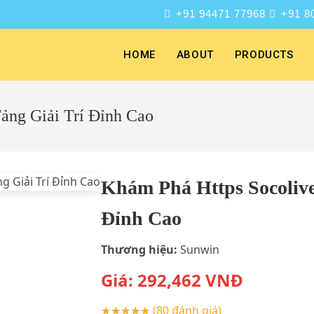
+91 94471 77968
+91 8
HOME
ABOUT
PRODUCTS
ảng Giải Trí Đỉnh Cao
Khám Phá Https Socolive
Đỉnh Cao
Thương hiệu:
Sunwin
Giá:
292,462
VNĐ
★★★★★
(80 đánh giá)