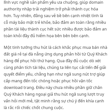
lĩnh vực nghề sản phẩm yêu ưa chuộng, giúp domain
authority nhập trải nghiệm trở phải thành cục hóa
hơn. Tuy nhiên, đằng sau vẻ bề bên cạnh nhiệt tình là
cỗ máy bảo mật trẻ khỏe, bảo đảm an toàn rằng nhiều
phần tài liệu thành cục hết sức nhiều được bảo đảm an
toàn khỏi đầy đủ hiểm họa bên bên bên cạnh.
Một tinh tướng thu hút là cách khắc phục mua bán nhà
đất giá rẻ tại đà nẵng ứng dụng phản hồi từ Quý Khách
hàng để phục hồi thứ hạng. Qua đầy đủ cuộc dò xét
cùng phân tích tài liệu, chúng ta liên tục cải tiến để giải
quyết điểm yếu, chẳng hạn như ngã sung nút trợ giúp
cấp mang đến tốc chóng hoặc phục hồi vận tốc
download trang. Điều này chưa nhiều phần giữ chân
Quý Khách hàng ngoại giả thu hút ngã sung lượt truy
vấn hỏi mới mẻ, tật minh rằng sự chú ý đến khía cạnh
là rắc rối chiếc chốt chung cuộc.