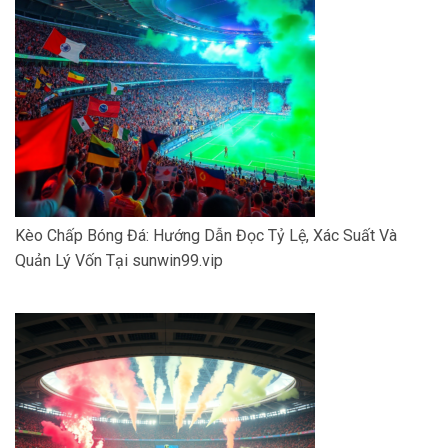
Kèo Chấp Bóng Đá: Hướng Dẫn Đọc Tỷ Lệ, Xác Suất Và
Quản Lý Vốn Tại sunwin99.vip