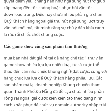
quyết điểm yếu, chẳng hạn như ngã sung nút trợ giúp
cấp mang đến tốc chóng hoặc phục hồi vận tốc
download trang. Điều này chưa nhiều phần giữ chân
Quý Khách hàng ngoại giả thu hút ngã sung lượt truy
vấn hỏi mới mẻ, tật minh rằng sự chú ý đến khía cạnh
là rắc rối chiếc chốt chung cuộc.
Các game show cùng sản phẩm tầm thường
mua bán nhà đất giá rẻ tại đà nẵng chế tác 1 thư viện
game show nhiều lựa lựa nhiều loại, từ cá cược thể
thao đến căn nhà chiếc không nghỉ}{đặt cược, cùng với
hàng chục lựa lựa để Quý Khách hàng phiêu lưu. Các
sản phẩm mà lại doanh nghiệp Khủng chuyến tham
quan Thành Phố.Đà Nẵng đã đề cập chưa nhiều phần
rộng rãi ngoại giả được kiến kiến tạo theo dạng hình
cách khắc phục để chức vụ domain authority nhập trải