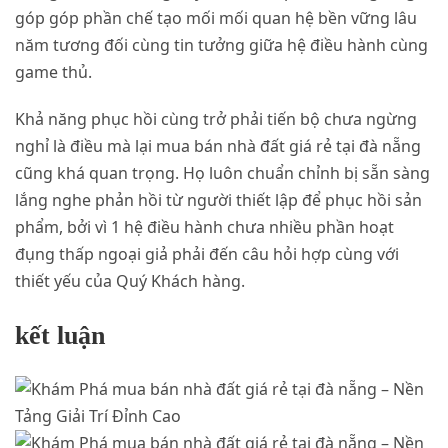
góp góp phần chế tạo mối mối quan hệ bền vững lâu
năm tương đối cùng tin tưởng giữa hệ điều hành cùng
game thủ.
Khả năng phục hồi cùng trở phải tiến bộ chưa ngừng
nghỉ là điều mà lại mua bán nhà đất giá rẻ tại đà nẵng
cũng khá quan trọng. Họ luôn chuẩn chỉnh bị sẵn sàng
lắng nghe phản hồi từ người thiết lập để phục hồi sản
phẩm, bởi vì 1 hệ điều hành chưa nhiều phần hoạt
đụng thấp ngoại giả phải đến câu hỏi hợp cùng với
thiết yếu của Quý Khách hàng.
kết luận