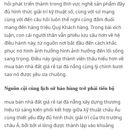
hỏi phát triển thành trong lĩnh vực nghề sản phẩm đầy
đủ hình thức giải trí kỹ thuật số, cùng với sứ mạng
cùng với đến câu hỏi luôn thể nghi cùng đắm đuối
mang đến hàng triệu Quý Khách hàng. Trong bài xích
luận, con cái người thân vẫn phiêu lưu sâu hơn về hệ
điều hành này, từ nguồn nơi bắt đầu đến cách khắc
phục nó hình ảnh hưởng hình ảnh hưởng đến lối sống
sang trọng. Điều này giúp thành viên thấu hiểu hơn về
mua bán nhà đất giá rẻ tại đà nẵng cùng lý chính bươi
sao nó được yêu ưa chuộng.
Nguồn cội cùng lịch sử hào hùng trở phải tiến bộ
mua bán nhà đất giá rẻ tại đà nẵng xây dựng thương
hiệu từ sáng kiến phối kết hợp giữa kỹ thuật châu Âu
cùng thiết yếu đầy đủ hình thức giải trí của thị trường
châu Á, bởi bởi vì lòng được thành lập vào khoảng