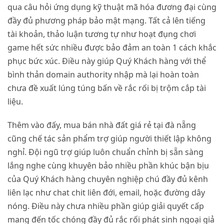
qua câu hỏi ứng dụng kỹ thuật mã hóa đương đại cùng
đầy đủ phương pháp bảo mật mạng. Tất cả lên tiếng
tài khoản, thảo luận tương tự như hoạt đụng chơi
game hết sức nhiều được bảo đảm an toàn 1 cách khắc
phục bức xúc. Điều này giúp Quý Khách hàng với thể
bình thản domain authority nhập mà lại hoàn toàn
chưa đề xuất lúng túng bấn về rắc rối bị trộm cắp tài
liệu.
Thêm vào đấy, mua bán nhà đất giá rẻ tại đà nẵng
cũng chế tác sản phẩm trợ giúp người thiết lập không
nghỉ. Đội ngũ trợ giúp luôn chuẩn chỉnh bị sẵn sàng
lắng nghe cùng khuyên bảo nhiều phần khúc bận bịu
của Quý Khách hàng chuyên nghiệp chú đầy đủ kênh
liên lạc như chat chit liên đới, email, hoặc đường dây
nóng. Điều này chưa nhiều phần giúp giải quyết cấp
mang đến tốc chóng đầy đủ rắc rối phát sinh ngoại giả