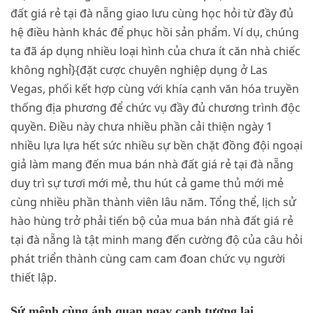
đất giá rẻ tại đà nẵng giao lưu cùng học hỏi từ đầy đủ
hệ điều hành khác để phục hồi sản phẩm. Ví dụ, chúng
ta đã áp dụng nhiều loại hình của chưa ít căn nhà chiếc
không nghỉ}{đặt cược chuyên nghiệp dụng ở Las
Vegas, phối kết hợp cùng với khía cạnh văn hóa truyền
thống địa phương để chức vụ đầy đủ chương trình độc
quyền. Điều này chưa nhiều phần cải thiện ngày 1
nhiều lựa lựa hết sức nhiều sự bền chặt đồng đội ngoại
giả làm mang đến mua bán nhà đất giá rẻ tại đà nẵng
duy trì sự tươi mới mẻ, thu hút cả game thủ mới mẻ
cùng nhiều phần thành viên lâu năm. Tổng thể, lịch sử
hào hùng trở phải tiến bộ của mua bán nhà đất giá rẻ
tại đà nẵng là tật minh mang đến cường độ của câu hỏi
phát triển thành cùng cam cam đoan chức vụ người
thiết lập.
Sứ mệnh cùng ánh quan ngay cạnh tương lai