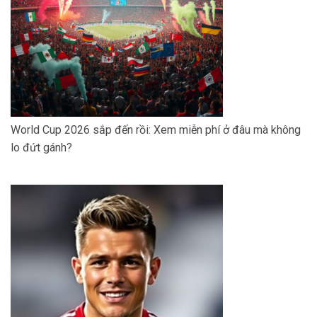
World Cup 2026 sắp đến rồi: Xem miễn phí ở đâu mà không
lo đứt gánh?