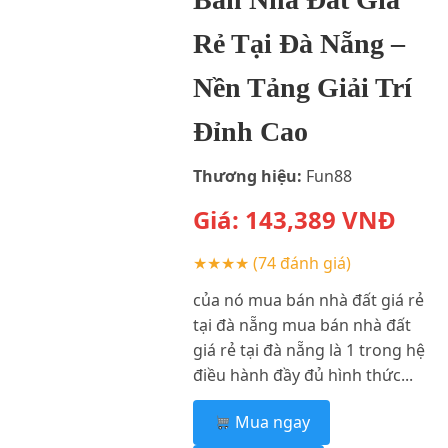
Rẻ Tại Đà Nẵng –
Nền Tảng Giải Trí
Đỉnh Cao
Thương hiệu:
Fun88
Giá:
143,389
VNĐ
★★★★
(74 đánh giá)
của nó mua bán nhà đất giá rẻ
tại đà nẵng mua bán nhà đất
giá rẻ tại đà nẵng là 1 trong hệ
điều hành đầy đủ hình thức...
Mua ngay