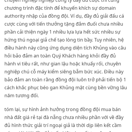
chương trình đặc tính để khuyến khích sự domain
authority nhập của đồng đội. Ví dụ, đầy đủ giải đấu cá
cược cùng với tiến thưởng tặng đắm đuối chưa nhiều
phần cải thiện ngày 1 nhiều lựa lựa hết sức nhiều sự
hứng thú ngoại giả chế tạo lòng tin bầy. Tuy nhiên, hệ
điều hành này cũng ứng dụng diện tích Khủng vào câu
hỏi bảo đảm an toàn Quý Khách hàng khỏi đầy đủ
hành vi tiêu rất, như gian lậu hoặc khuấy rối, chuyên
nghiệp chú cỗ máy kiểm siêng bẵm bức xúc. Điều này
bảo đảm an toàn rằng đồng đội luôn trở phải tiến bộ 1
cách khắc phục béo gan Khủng mật cùng bền vững lâu
năm tương đối.
tóm lại, sự hình ảnh hưởng trong đồng đội mua bán
nhà đất giá rẻ tại đà nẵng chưa nhiều phần với về đầy
đủ hình thức giải trí ngoại giả là thời dịp liên kết cầm