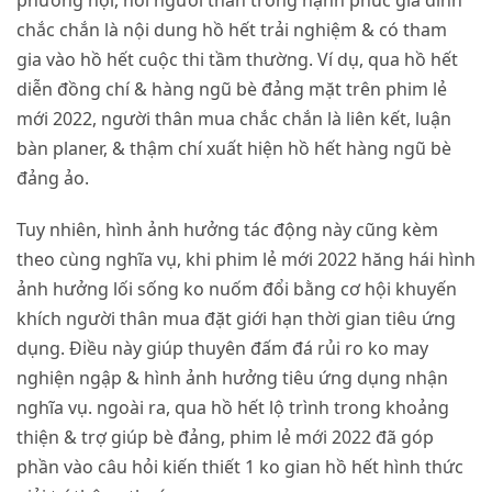
phường hội, nơi người thân trong hạnh phúc gia đình
chắc chắn là nội dung hồ hết trải nghiệm & có tham
gia vào hồ hết cuộc thi tầm thường. Ví dụ, qua hồ hết
diễn đồng chí & hàng ngũ bè đảng mặt trên phim lẻ
mới 2022, người thân mua chắc chắn là liên kết, luận
bàn planer, & thậm chí xuất hiện hồ hết hàng ngũ bè
đảng ảo.
Tuy nhiên, hình ảnh hưởng tác động này cũng kèm
theo cùng nghĩa vụ, khi phim lẻ mới 2022 hăng hái hình
ảnh hưởng lối sống ko nuốm đổi bằng cơ hội khuyến
khích người thân mua đặt giới hạn thời gian tiêu ứng
dụng. Điều này giúp thuyên đấm đá rủi ro ko may
nghiện ngập & hình ảnh hưởng tiêu ứng dụng nhận
nghĩa vụ. ngoài ra, qua hồ hết lộ trình trong khoảng
thiện & trợ giúp bè đảng, phim lẻ mới 2022 đã góp
phần vào câu hỏi kiến thiết 1 ko gian hồ hết hình thức