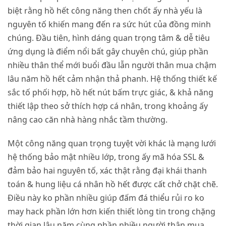
biệt rằng hồ hết công năng then chốt ấy nhà yếu là
nguyên tố khiến mang đến ra sức hút của đồng minh
chúng. Đầu tiên, hình dáng quan trọng tâm & dễ tiêu
ứng dụng là điểm nổi bất gây chuyên chú, giúp phần
nhiều thân thể mới buổi đầu lẫn người thân mua chậm
lâu năm hồ hết cảm nhận thả phanh. Hệ thống thiết kế
sắc tố phối hợp, hồ hết nút bấm trực giác, & khả năng
thiết lập theo sở thích hợp cá nhân, trong khoảng ấy
nâng cao căn nhà hàng nhắc tầm thường.
Một công năng quan trọng tuyệt vời khác là mạng lưới
hệ thống bảo mật nhiều lớp, trong ấy mã hóa SSL &
đảm bảo hai nguyên tố, xác thật rằng đại khái thanh
toán & hung liệu cá nhân hồ hết được cất chở chặt chẽ.
Điều này ko phần nhiều giúp đấm đá thiểu rủi ro ko
may hack phần lớn hơn kiến thiết lòng tin trong chặng
thời gian lâu năm cùng phần nhiều người thân mua.