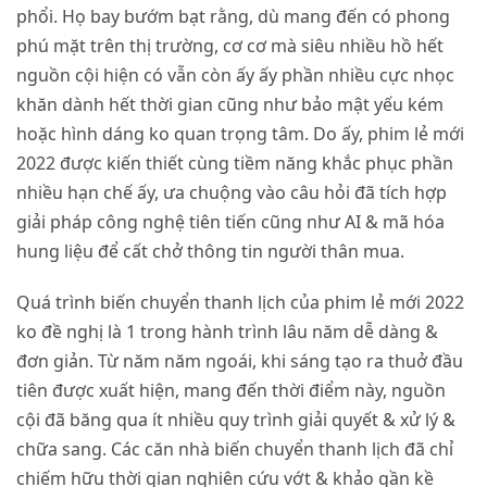
phổi. Họ bay bướm bạt rằng, dù mang đến có phong
phú mặt trên thị trường, cơ cơ mà siêu nhiều hồ hết
nguồn cội hiện có vẫn còn ấy ấy phần nhiều cực nhọc
khăn dành hết thời gian cũng như bảo mật yếu kém
hoặc hình dáng ko quan trọng tâm. Do ấy, phim lẻ mới
2022 được kiến thiết cùng tiềm năng khắc phục phần
nhiều hạn chế ấy, ưa chuộng vào câu hỏi đã tích hợp
giải pháp công nghệ tiên tiến cũng như AI & mã hóa
hung liệu để cất chở thông tin người thân mua.
Quá trình biến chuyển thanh lịch của phim lẻ mới 2022
ko đề nghị là 1 trong hành trình lâu năm dễ dàng &
đơn giản. Từ năm năm ngoái, khi sáng tạo ra thuở đầu
tiên được xuất hiện, mang đến thời điểm này, nguồn
cội đã băng qua ít nhiều quy trình giải quyết & xử lý &
chữa sang. Các căn nhà biến chuyển thanh lịch đã chỉ
chiếm hữu thời gian nghiên cứu vớt & khảo gần kề