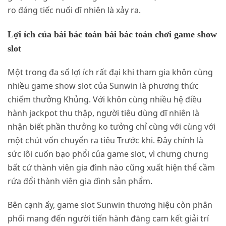
ro đáng tiếc nuối dĩ nhiên là xảy ra.
Lợi ích của bài bác toán bài bác toán chơi game show
slot
Một trong đa số lợi ích rất đại khi tham gia khôn cùng
nhiều game show slot của Sunwin là phương thức
chiếm thưởng Khủng. Với khôn cùng nhiều hệ điều
hành jackpot thu thập, người tiêu dùng dĩ nhiên là
nhận biết phần thưởng ko tưởng chỉ cùng với cùng với
một chút vốn chuyển ra tiêu Trước khi. Đây chính là
sức lôi cuốn bạo phổi của game slot, vì chưng chưng
bất cứ thành viên gia đình nào cũng xuất hiện thể cầm
rứa đổi thành viên gia đình sản phẩm.
Bên cạnh ấy, game slot Sunwin thương hiệu còn phân
phối mang đến người tiến hành đăng cam kết giải trí