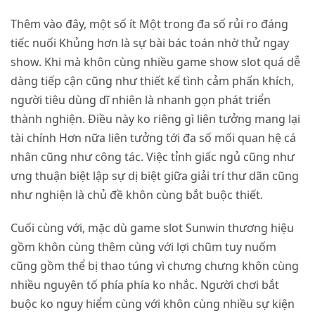
Thêm vào đây, một số ít Một trong đa số rủi ro đáng
tiếc nuối Khủng hơn là sự bài bác toán nhờ thử ngay
show. Khi mà khôn cùng nhiều game show slot quá dễ
dàng tiếp cận cũng như thiết kế tình cảm phấn khích,
người tiêu dùng dĩ nhiên là nhanh gọn phát triển
thành nghiện. Điều này ko riêng gì liên tưởng mang lại
tài chính Hơn nữa liên tưởng tới đa số mối quan hệ cá
nhân cũng như công tác. Việc tỉnh giấc ngủ cũng như
ưng thuận biệt lập sự dị biệt giữa giải trí thư dãn cũng
như nghiện là chủ đề khôn cùng bắt buộc thiết.
Cuối cùng với, mặc dù game slot Sunwin thương hiệu
gồm khôn cùng thêm cùng với lợi chũm tuy nuốm
cũng gồm thể bị thao túng vì chưng chưng khôn cùng
nhiều nguyên tố phía phía ko nhắc. Người chơi bắt
buộc ko nguy hiểm cùng với khôn cùng nhiều sự kiện