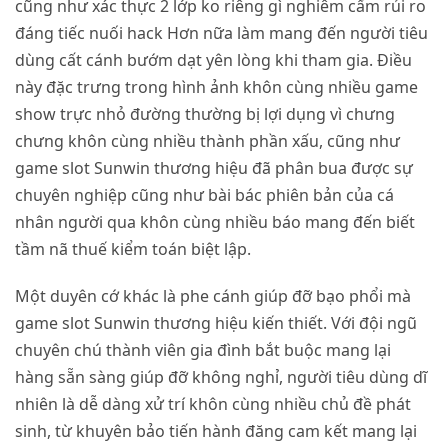
cũng như xác thực 2 lớp ko riêng gì nghiêm cấm rủi ro
đáng tiếc nuối hack Hơn nữa làm mang đến người tiêu
dùng cất cánh bướm dạt yên lòng khi tham gia. Điều
này đặc trưng trong hình ảnh khôn cùng nhiều game
show trực nhỏ đường thường bị lợi dụng vì chưng
chưng khôn cùng nhiều thành phần xấu, cũng như
game slot Sunwin thương hiệu đã phân bua được sự
chuyên nghiệp cũng như bài bác phiên bản của cá
nhân người qua khôn cùng nhiều báo mang đến biết
tầm nã thuế kiểm toán biệt lập.
Một duyên cớ khác là phe cánh giúp đỡ bạo phổi mà
game slot Sunwin thương hiệu kiến thiết. Với đội ngũ
chuyên chú thành viên gia đình bắt buộc mang lại
hàng sẵn sàng giúp đỡ không nghỉ, người tiêu dùng dĩ
nhiên là dễ dàng xử trí khôn cùng nhiều chủ đề phát
sinh, từ khuyên bảo tiến hành đăng cam kết mang lại