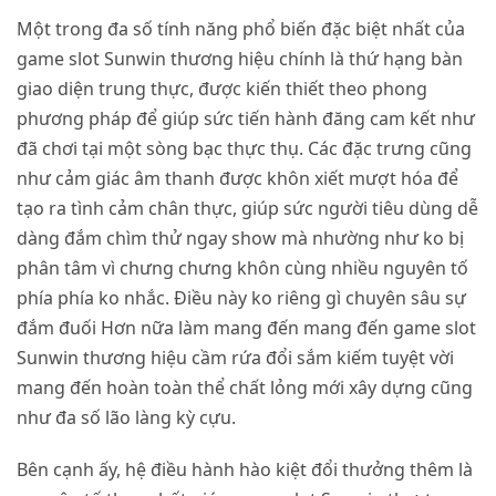
Một trong đa số tính năng phổ biến đặc biệt nhất của
game slot Sunwin thương hiệu chính là thứ hạng bàn
giao diện trung thực, được kiến thiết theo phong
phương pháp để giúp sức tiến hành đăng cam kết như
đã chơi tại một sòng bạc thực thụ. Các đặc trưng cũng
như cảm giác âm thanh được khôn xiết mượt hóa để
tạo ra tình cảm chân thực, giúp sức người tiêu dùng dễ
dàng đắm chìm thử ngay show mà nhường như ko bị
phân tâm vì chưng chưng khôn cùng nhiều nguyên tố
phía phía ko nhắc. Điều này ko riêng gì chuyên sâu sự
đắm đuối Hơn nữa làm mang đến mang đến game slot
Sunwin thương hiệu cầm rứa đổi sắm kiếm tuyệt vời
mang đến hoàn toàn thể chất lỏng mới xây dựng cũng
như đa số lão làng kỳ cựu.
Bên cạnh ấy, hệ điều hành hào kiệt đổi thưởng thêm là