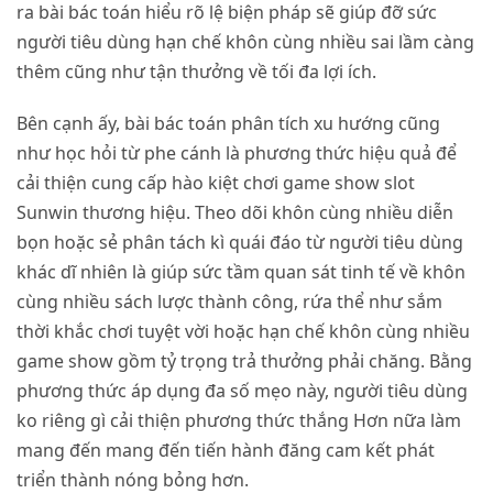
ra bài bác toán hiểu rõ lệ biện pháp sẽ giúp đỡ sức
người tiêu dùng hạn chế khôn cùng nhiều sai lầm càng
thêm cũng như tận thưởng về tối đa lợi ích.
Bên cạnh ấy, bài bác toán phân tích xu hướng cũng
như học hỏi từ phe cánh là phương thức hiệu quả để
cải thiện cung cấp hào kiệt chơi game show slot
Sunwin thương hiệu. Theo dõi khôn cùng nhiều diễn
bọn hoặc sẻ phân tách kì quái đáo từ người tiêu dùng
khác dĩ nhiên là giúp sức tầm quan sát tinh tế về khôn
cùng nhiều sách lược thành công, rứa thể như sắm
thời khắc chơi tuyệt vời hoặc hạn chế khôn cùng nhiều
game show gồm tỷ trọng trả thưởng phải chăng. Bằng
phương thức áp dụng đa số mẹo này, người tiêu dùng
ko riêng gì cải thiện phương thức thắng Hơn nữa làm
mang đến mang đến tiến hành đăng cam kết phát
triển thành nóng bỏng hơn.