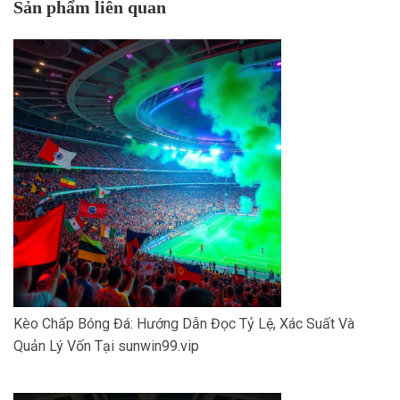
Sản phẩm liên quan
Kèo Chấp Bóng Đá: Hướng Dẫn Đọc Tỷ Lệ, Xác Suất Và
Quản Lý Vốn Tại sunwin99.vip