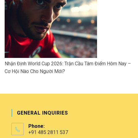
Nhận Định World Cup 2026: Trận Cầu Tâm Điểm Hôm Nay –
Cơ Hội Nào Cho Người Mới?
GENERAL INQUIRIES
Phone:
+91 485 2811 537