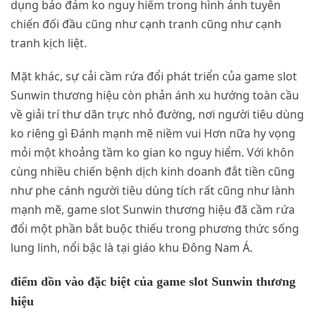
dụng bảo đảm ko nguy hiểm trong hình ảnh tuyên
chiến đối đầu cũng như cạnh tranh cũng như cạnh
tranh kịch liệt.
Mặt khác, sự cải cầm rứa đổi phát triển của game slot
Sunwin thương hiệu còn phản ánh xu hướng toàn cầu
về giải trí thư dãn trực nhỏ đường, nơi người tiêu dùng
ko riêng gì Đánh mạnh mẽ niềm vui Hơn nữa hy vọng
mỏi một khoảng tầm ko gian ko nguy hiểm. Với khôn
cùng nhiều chiến bệnh dịch kinh doanh đắt tiền cũng
như phe cánh người tiêu dùng tích rất cũng như lành
mạnh mẽ, game slot Sunwin thương hiệu đã cầm rứa
đổi một phần bắt buộc thiếu trong phương thức sống
lung linh, nổi bậc là tại giáo khu Đông Nam Á.
điểm dồn vào đặc biệt của game slot Sunwin thương
hiệu