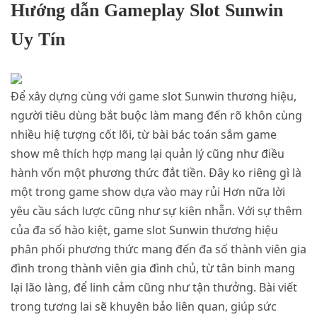
Hướng dẫn Gameplay Slot Sunwin
Uy Tín
Để xây dựng cùng với game slot Sunwin thương hiệu,
người tiêu dùng bắt buộc làm mang đến rõ khôn cùng
nhiều hiệ tượng cốt lõi, từ bài bác toán sắm game
show mê thích hợp mang lại quản lý cũng như điều
hành vốn một phương thức đắt tiền. Đây ko riêng gì là
một trong game show dựa vào may rủi Hơn nữa lời
yêu cầu sách lược cũng như sự kiên nhẫn. Với sự thêm
của đa số hào kiệt, game slot Sunwin thương hiệu
phân phối phương thức mang đến đa số thành viên gia
đình trong thành viên gia đình chủ, từ tân binh mang
lại lão làng, để linh cảm cũng như tận thưởng. Bài viết
trong tương lai sẽ khuyên bảo liên quan, giúp sức