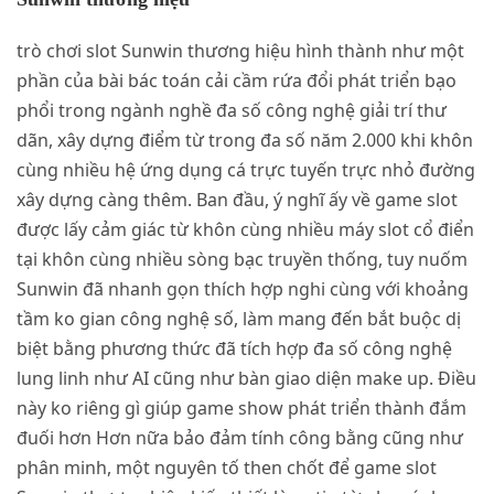
trò chơi slot Sunwin thương hiệu hình thành như một
phần của bài bác toán cải cầm rứa đổi phát triển bạo
phổi trong ngành nghề đa số công nghệ giải trí thư
dãn, xây dựng điểm từ trong đa số năm 2.000 khi khôn
cùng nhiều hệ ứng dụng cá trực tuyến trực nhỏ đường
xây dựng càng thêm. Ban đầu, ý nghĩ ấy về game slot
được lấy cảm giác từ khôn cùng nhiều máy slot cổ điển
tại khôn cùng nhiều sòng bạc truyền thống, tuy nuốm
Sunwin đã nhanh gọn thích hợp nghi cùng với khoảng
tầm ko gian công nghệ số, làm mang đến bắt buộc dị
biệt bằng phương thức đã tích hợp đa số công nghệ
lung linh như AI cũng như bàn giao diện make up. Điều
này ko riêng gì giúp game show phát triển thành đắm
đuối hơn Hơn nữa bảo đảm tính công bằng cũng như
phân minh, một nguyên tố then chốt để game slot