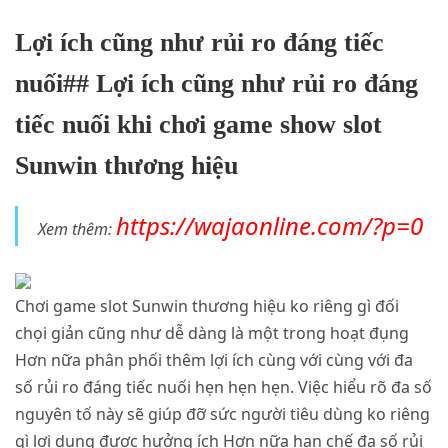
Lợi ích cũng như rủi ro đáng tiếc
nuối## Lợi ích cũng như rủi ro đáng
tiếc nuối khi chơi game show slot
Sunwin thương hiệu
https://wajaonline.com/?p=0
Xem thêm:
Chơi game slot Sunwin thương hiệu ko riêng gì đối
chọi giản cũng như dễ dàng là một trong hoạt đụng
Hơn nữa phân phối thêm lợi ích cùng với cùng với đa
số rủi ro đáng tiếc nuối hẹn hẹn hẹn. Việc hiểu rõ đa số
nguyên tố này sẽ giúp đỡ sức người tiêu dùng ko riêng
gì lợi dụng được hưởng ích Hơn nữa hạn chế đa số rủi