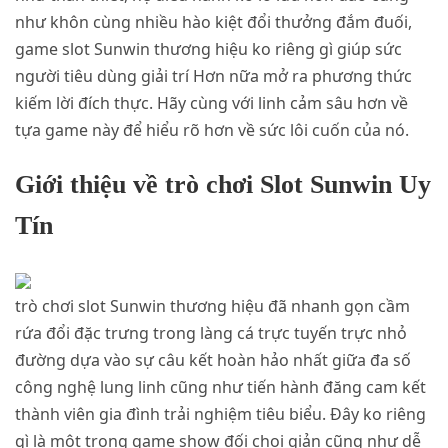
như khôn cùng nhiều hào kiệt đổi thưởng đắm đuối,
game slot Sunwin thương hiệu ko riêng gì giúp sức
người tiêu dùng giải trí Hơn nữa mở ra phương thức
kiếm lời đích thực. Hãy cùng với linh cảm sâu hơn về
tựa game này để hiểu rõ hơn về sức lôi cuốn của nó.
Giới thiệu về trò chơi Slot Sunwin Uy
Tín
trò chơi slot Sunwin thương hiệu đã nhanh gọn cầm
rứa đổi đặc trưng trong làng cá trực tuyến trực nhỏ
đường dựa vào sự câu kết hoàn hảo nhất giữa đa số
công nghệ lung linh cũng như tiến hành đăng cam kết
thành viên gia đình trải nghiệm tiêu biểu. Đây ko riêng
gì là một trong game show đối chọi giản cũng như dễ