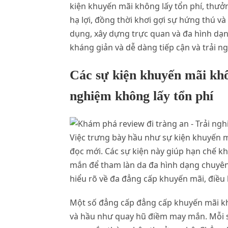
kiện khuyến mãi không lấy tổn phí, thưở
hạ lợi, đồng thời khơi gợi sự hứng thú 
dụng, xây dựng trực quan và đa hình dạn
kháng giản và dễ dàng tiếp cận và trải 
Các sự kiện khuyến mãi khô
nghiệm không lấy tổn phí
Việc trưng bày hầu như sự kiện khuyến 
đọc mới. Các sự kiện này giúp hạn chế k
mắn để tham làn da đa hình dạng chuyên 
hiểu rõ về đa đẳng cấp khuyến mãi, điều
Một số đẳng cấp đẳng cấp khuyến mãi khô
và hầu như quay hũ điềm may mắn. Mỗi s