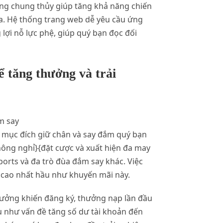
ứng chung thủy giúp tăng khả năng chiến
đùa. Hệ thống trang web dễ yêu cầu ứng
ợi nỗ lực phệ, giúp quý bạn đọc đối
ể tăng thưởng và trải
 mục đích giữ chân và say đắm quý bạn
hông nghỉ}{đặt cược và xuất hiện đa may
orts và đa trò đùa đắm say khác. Việc
g cao nhất hầu như khuyến mãi này.
hưởng khiến đăng ký, thưởng nạp lần đầu
 như vấn đề tăng số dư tài khoản đến