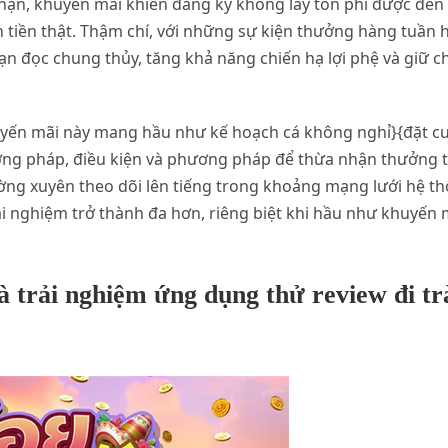
n, khuyến mãi khiến đăng ký không lấy tổn phí được đến
tiền thật. Thậm chí, với những sự kiện thưởng hàng tuần 
n đọc chung thủy, tăng khả năng chiến hạ lợi phệ và giữ c
uyến mãi này mang hầu như kế hoạch cá không nghỉ}{đặt cư
ơng pháp, điều kiện và phương pháp để thừa nhận thưởng 
ng xuyên theo dõi lên tiếng trong khoảng mạng lưới hệ t
i nghiệm trở thành đa hơn, riêng biệt khi hầu như khuyến
 trải nghiệm ứng dụng thử review đi tr