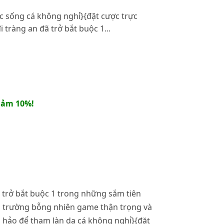
ộc sống cá không nghỉ}{đặt cược trực
 tràng an đã trở bắt buộc 1...
iảm 10%!
ã trở bắt buộc 1 trong những sắm tiên
i trường bỗng nhiên game thận trọng và
 hảo để tham làn da cá không nghỉ}{đặt