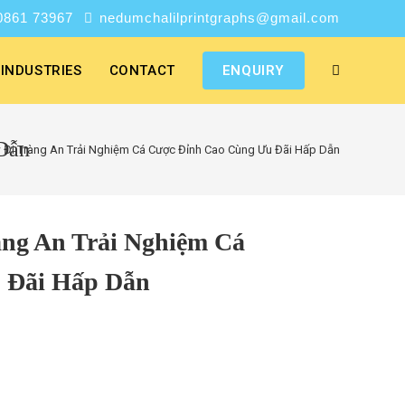
0861 73967
nedumchalilprintgraphs@gmail.com
INDUSTRIES
CONTACT
ENQUIRY
Dẫn
 Đi Tràng An Trải Nghiệm Cá Cược Đỉnh Cao Cùng Ưu Đãi Hấp Dẫn
ng An Trải Nghiệm Cá
 Đãi Hấp Dẫn