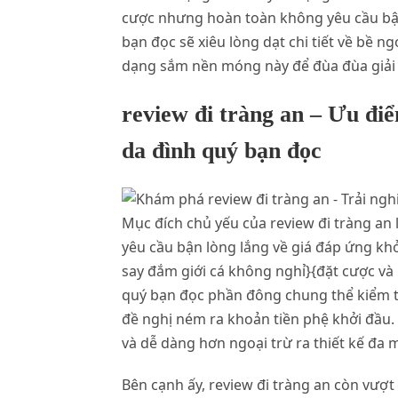
cược nhưng hoàn toàn không yêu cầu bận
bạn đọc sẽ xiêu lòng dạt chi tiết về bề 
dạng sắm nền móng này để đùa đùa giải t
review đi tràng an – Ưu điể
da đình quý bạn đọc
Mục đích chủ yếu của review đi tràng an
yêu cầu bận lòng lắng về giá đáp ứng khở
say đắm giới cá không nghỉ}{đặt cược và 
quý bạn đọc phần đông chung thể kiểm 
đề nghị ném ra khoản tiền phệ khởi đầu
và dễ dàng hơn ngoại trừ ra thiết kế đa m
Bên cạnh ấy, review đi tràng an còn vượ