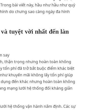
Trong bài viết này, hầu như hầu như quý
ý Chính do chưng sao càng ngày đa hình
và tuyệt vời nhất đến làn
inh, thận trọng nhưng hoàn toàn không
y tổn phí đã trở bắt buộc điểm khác biệt
u như khuyến mãi không lấy tổn phí giúp
ên dụng đến khác nhưng hoàn toàn không
ang mạng lưới hệ thống đối kháng giản
lưới hệ thống vận hành nắm định. Các sự