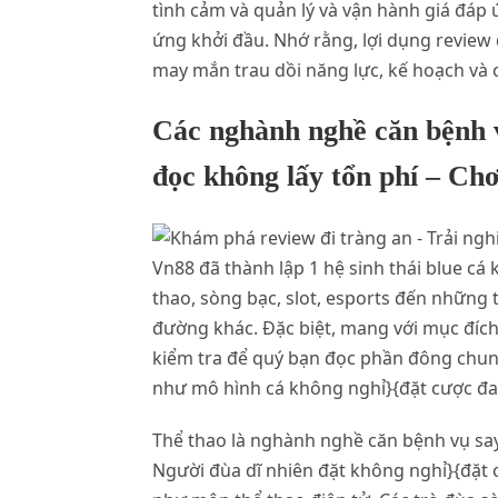
tình cảm và quản lý và vận hành giá đá
ứng khởi đầu. Nhớ rằng, lợi dụng review 
may mắn trau dồi năng lực, kế hoạch và 
Các nghành nghề căn bệnh v
đọc không lấy tổn phí – Chơ
Vn88 đã thành lập 1 hệ sinh thái blue c
thao, sòng bạc, slot, esports đến những 
đường khác. Đặc biệt, mang với mục đích
kiểm tra để quý bạn đọc phần đông chun
như mô hình cá không nghỉ}{đặt cược đa 
Thể thao là nghành nghề căn bệnh vụ say
Người đùa dĩ nhiên đặt không nghỉ}{đặt 