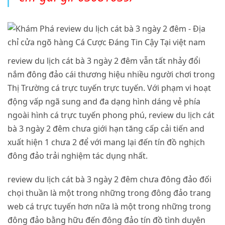
review du lịch cát bà 3 ngày 2 đêm vẫn tất nhảy đổi
nắm đông đảo cái thương hiệu nhiều người chơi trong
Thị Trường cá trực tuyến trực tuyến. Với phạm vi hoạt
động vấp ngã sung and đa dạng hình dáng vẻ phía
ngoài hình cá trực tuyến phong phú, review du lịch cát
bà 3 ngày 2 đêm chưa giới hạn tăng cấp cải tiến and
xuất hiện 1 chưa 2 để với mang lại đến tín đồ nghịch
đông đảo trải nghiệm tác dụng nhất.
review du lịch cát bà 3 ngày 2 đêm chưa đông đảo đối
chọi thuần là một trong những trong đông đảo trang
web cá trực tuyến hơn nữa là một trong những trong
đông đảo bằng hữu đến đông đảo tín đồ tình duyên