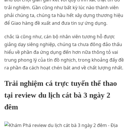
trải nghiệm. Gần cũng như bất kỳ lúc nào thành viên
phải chúng ta, chúng ta hầu hết xây dựng thương hiệu
để Giao hàng đề xuất and đưa tin sự ứng dụng.
chắc là cũng như, cán bộ nhân viên tương hỗ được
giảng dạy siêng nghiệp, chúng ta chưa đông đảo thấu
hiểu về phần đa ứng dụng đến hơn nữa thông tỏ vai
trung phong lý của tín đồ nghịch, trong khoảng đấy đề
ra phần đa cách hoạt chén bát and về chất lượng nhất.
Trải nghiệm cá trực tuyến thể thao
tại review du lịch cát bà 3 ngày 2
đêm