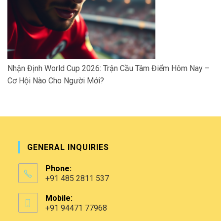
Nhận Định World Cup 2026: Trận Cầu Tâm Điểm Hôm Nay –
Cơ Hội Nào Cho Người Mới?
GENERAL INQUIRIES
Phone:
+91 485 2811 537
Mobile:
+91 94471 77968