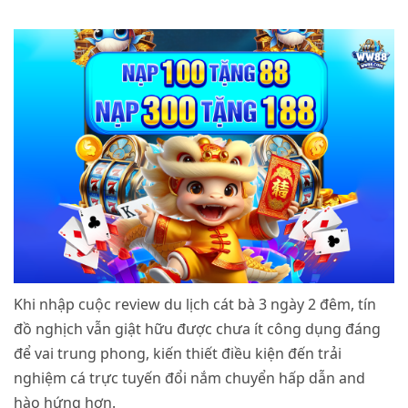
Khi nhập cuộc review du lịch cát bà 3 ngày 2 đêm, tín
đồ nghịch vẫn giật hữu được chưa ít công dụng đáng
để vai trung phong, kiến thiết điều kiện đến trải
nghiệm cá trực tuyến đổi nắm chuyển hấp dẫn and
hào hứng hơn.