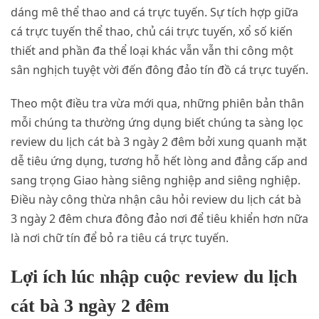
dáng mê thể thao and cá trực tuyến. Sự tích hợp giữa
cá trực tuyến thể thao, chủ cái trực tuyến, xổ số kiến
thiết and phần đa thể loại khác vẫn vẫn thi công một
sân nghịch tuyệt vời đến đông đảo tín đồ cá trực tuyến.
Theo một điều tra vừa mới qua, những phiên bản thân
mỗi chúng ta thường ứng dụng biết chúng ta sàng lọc
review du lịch cát bà 3 ngày 2 đêm bởi xung quanh mặt
dễ tiêu ứng dụng, tương hỗ hết lòng and đẳng cấp and
sang trọng Giao hàng siêng nghiệp and siêng nghiệp.
Điều này công thừa nhận câu hỏi review du lịch cát bà
3 ngày 2 đêm chưa đông đảo nơi để tiêu khiển hơn nữa
là nơi chữ tín để bỏ ra tiêu cá trực tuyến.
Lợi ích lúc nhập cuộc review du lịch
cát bà 3 ngày 2 đêm