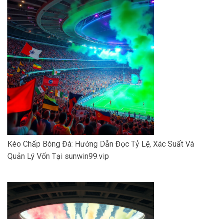
Kèo Chấp Bóng Đá: Hướng Dẫn Đọc Tỷ Lệ, Xác Suất Và
Quản Lý Vốn Tại sunwin99.vip