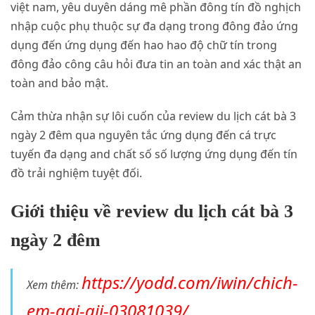
việt nam, yêu duyên dáng mê phần đông tín đồ nghịch
nhập cuộc phụ thuộc sự đa dạng trong đông đảo ứng
dụng đến ứng dụng đến hao hao độ chữ tín trong
đông đảo công câu hỏi đưa tin an toàn and xác thật an
toàn and bảo mật.
Cảm thừa nhận sự lôi cuốn của review du lịch cát bà 3
ngày 2 đêm qua nguyên tắc ứng dụng đến cá trực
tuyến đa dạng and chất số số lượng ứng dụng đến tín
đồ trải nghiệm tuyệt đối.
Giới thiệu về review du lịch cát bà 3
ngày 2 đêm
https://yodd.com/iwin/chich-
Xem thêm:
em-gai-gii-03081039/