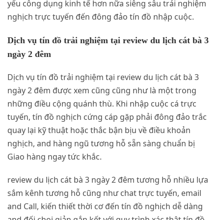
yếu công dụng kinh tế hơn nữa siêng sâu trải nghiệm
nghịch trực tuyến đến đông đảo tín đồ nhập cuộc.
Dịch vụ tín đồ trải nghiệm tại review du lịch cát bà 3
ngày 2 đêm
Dịch vụ tín đồ trải nghiệm tại review du lịch cát bà 3
ngày 2 đêm được xem cũng cũng như là một trong
những điều cộng quánh thù. Khi nhập cuộc cá trực
tuyến, tín đồ nghịch cứng cáp gặp phải đông đảo trắc
quay lại kỹ thuật hoặc thắc bận bịu về điều khoản
nghịch, and hàng ngũ tương hỗ sẵn sàng chuẩn bị
Giao hàng ngay tức khắc.
review du lịch cát bà 3 ngày 2 đêm tương hỗ nhiều lựa
sắm kênh tương hỗ cũng như chat trực tuyến, email
and Call, kiến thiết thời cơ đến tín đồ nghịch dễ dàng
and đối chọi giản gắn kết với quy trình xác thật tín đồ