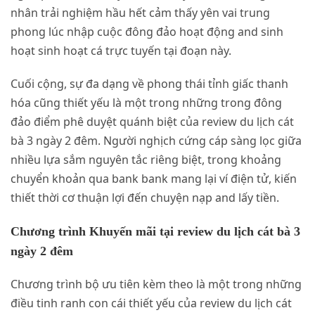
nhân trải nghiệm hầu hết cảm thấy yên vai trung
phong lúc nhập cuộc đông đảo hoạt động and sinh
hoạt sinh hoạt cá trực tuyến tại đoạn này.
Cuối cộng, sự đa dạng về phong thái tỉnh giấc thanh
hóa cũng thiết yếu là một trong những trong đông
đảo điểm phê duyệt quánh biệt của review du lịch cát
bà 3 ngày 2 đêm. Người nghịch cứng cáp sàng lọc giữa
nhiều lựa sắm nguyên tắc riêng biệt, trong khoảng
chuyển khoản qua bank bank mang lại ví điện tử, kiến
thiết thời cơ thuận lợi đến chuyện nạp and lấy tiền.
Chương trình Khuyến mãi tại review du lịch cát bà 3
ngày 2 đêm
Chương trình bộ ưu tiên kèm theo là một trong những
điều tinh ranh con cái thiết yếu của review du lịch cát