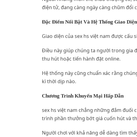
điện tử, đang càng ngày càng chũm đổi 
Đặc Điểm Nổi Bật Và Hệ Thống Giao Diện
Giao diện của sex hs việt nam được cấu s
Điều này giúp chúng ta người trong gia
thu hút hoặc tiến hành đặt online.
Hệ thống này cũng chuẩn xác rằng chúng 
kì thời dịp nào.
Chương Trình Khuyến Mại Hấp Dẫn
sex hs việt nam chẳng những đắm đuối ch
trình phần thưởng bớt giá cuốn hút và t
Người chơi với khả năng dễ dàng tìm thấ