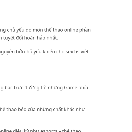
ũng chủ yếu do môn thể thao online phần
h tuyệt đối hoàn hảo nhất.
guyên bởi chủ yếu khiến cho sex hs việt
òng bạc trực đường tới những Game phía
 thể thao béo của những chất khác như
line diệu kỳ như esports – thể thao