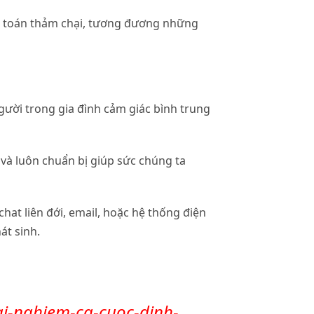
nh toán thảm chại, tương đương những
ười trong gia đình cảm giác bình trung
và luôn chuẩn bị giúp sức chúng ta
at liên đới, email, hoặc hệ thống điện
át sinh.
rai-nghiem-ca-cuoc-dinh-