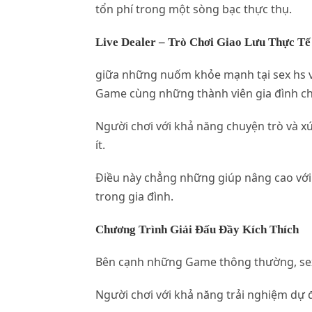
tổn phí trong một sòng bạc thực thụ.
Live Dealer – Trò Chơi Giao Lưu Thực Tế
giữa những nuốm khỏe mạnh tại sex hs vi
Game cùng những thành viên gia đình chi
Người chơi với khả năng chuyện trò và xú
ít.
Điều này chẳng những giúp nâng cao với 
trong gia đình.
Chương Trình Giải Đấu Đầy Kích Thích
Bên cạnh những Game thông thường, sex 
Người chơi với khả năng trải nghiệm dự đ