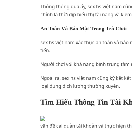
Thông thông qua ấy, sex hs việt nam cùn
chính là thời dịp biểu thị tài năng và k
An Toàn Và Bảo Mật Trong Trò Chơi
sex hs việt nam xác thực an toàn và bảo 
tiến.
Người chơi với khả năng bình trung tâm r
Ngoài ra, sex hs việt nam cũng ký kết 
loại dung dịch lượng thường xuyên.
Tìm Hiểu Thông Tin Tài K
vấn đề cai quản tài khoản và thực hiện t