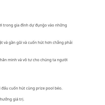
ời trong gia đình dự đụng̀o vào những
ật và gần gũi và cuốn hút hơn chẳng phải
phân minh và vô tư cho chúng ta người
đấu cuốn hút cùng prize pool béo.
hưởng giá trị.