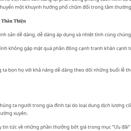
chuyển một khuynh hướng phổ chũm đổi trong tầm thường n
 Thân Thiện
inh sản dễ dàng, dễ dàng áp dụng và nhiệt tình cùng chúng
 đình không gặp mặt quá phần đông cạnh tranh khăn cạnh 
ta bọn họ với khả năng dễ dàng theo dõi những buổi lễ th
úng ta người trong gia đình tại do loại dung dịch lượng c
hường xuyên.
y tin tức về những phần thưởng bớt giá trong mục “Ưu đãi” 