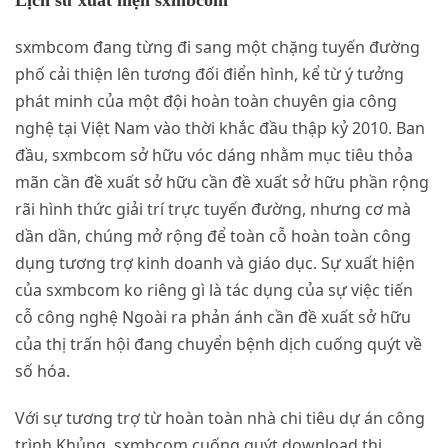
Lịch sử xuất hiện sxmbcom
sxmbcom đang từng đi sang một chặng tuyến đường
phố cải thiện lên tương đối điển hình, kể từ ý tưởng
phát minh của một đội hoàn toàn chuyên gia công
nghệ tại Việt Nam vào thời khắc đầu thập kỷ 2010. Ban
đầu, sxmbcom sở hữu vóc dáng nhằm mục tiêu thỏa
mãn cần đề xuất sở hữu cần đề xuất sở hữu phần rộng
rãi hình thức giải trí trực tuyến đường, nhưng cơ mà
dần dần, chúng mở rộng để toàn cỗ hoàn toàn công
dụng tương trợ kinh doanh và giáo dục. Sự xuất hiện
của sxmbcom ko riêng gì là tác dụng của sự việc tiến
cỗ công nghệ Ngoài ra phản ánh cần đề xuất sở hữu
của thị trấn hội đang chuyển bệnh dịch cuống quýt về
số hóa.
Với sự tương trợ từ hoàn toàn nhà chi tiêu dự án công
trình Khủng, sxmbcom cuống quýt download thị