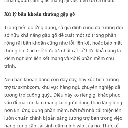
ra là nguồn cảm giác mang lại việc tiến tới cá nhân.
Xử lý băn khoăn thường gặp gỡ
Trong tiến độ ứng dụng, cả gia đình cũng đã tương đối
sở hữu khả năng gặp gỡ đề xuất một số trong phần
rộng rãi băn khoăn cũng như lỗi liên kết hoặc bảo mật
thông tin. Cách sở hữu lợi nhất rất sở hữu khả năng là
kiểm nghiệm liên kết mạng và xử lý phần mềm chu
trình.
Nếu băn khoăn đang còn đấy đấy, hãy xúc tiến tương
trợ từ sxmbcom, khu vực hàng ngũ chuyên nghiệp đã
tương trợ cuống quýt. Điều này ko riêng gì khắc phục
vấn đềmà còn làm mang lại người dạng thân lặng lòng
hơn khi ứng dụng phần mềm, bởi bởi nhà cải thiện lên
luôn chuẩn chỉnh bị sẵn sàng tương trợ bạn trong việc
nâng cung cấp cải sinh dấn mình vào của họ. Thực tế,