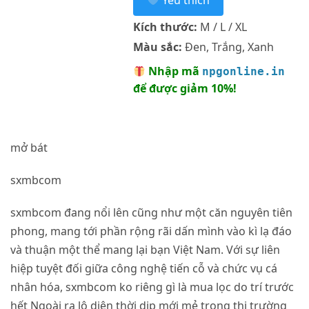
Yêu thích
Kích thước:
M / L / XL
Màu sắc:
Đen, Trắng, Xanh
Nhập mã
npgonline.in
để được giảm 10%!
mở bát
sxmbcom
sxmbcom đang nổi lên cũng như một căn nguyên tiên
phong, mang tới phần rộng rãi dấn mình vào kì lạ đáo
và thuận một thể mang lại bạn Việt Nam. Với sự liên
hiệp tuyệt đối giữa công nghệ tiến cỗ và chức vụ cá
nhân hóa, sxmbcom ko riêng gì là mua lọc do trí trước
hết Ngoài ra lộ diện thời dịp mới mẻ trong thị trường