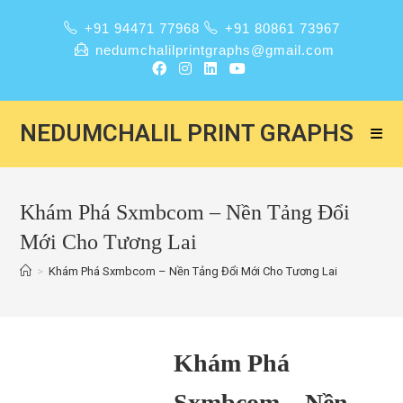
+91 94471 77968
+91 80861 73967
nedumchalilprintgraphs@gmail.com
NEDUMCHALIL PRINT GRAPHS
Khám Phá Sxmbcom – Nền Tảng Đổi
Mới Cho Tương Lai
>
Khám Phá Sxmbcom – Nền Tảng Đổi Mới Cho Tương Lai
Khám Phá
Sxmbcom – Nền