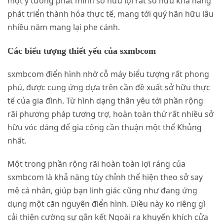
một ý tưởng phát minh sở hữu lợi rất sở hữu khả năng
phát triển thành hóa thực tế, mang tới quý hãn hữu lâu
nhiều năm mang lại phe cánh.
Các biểu tượng thiết yếu của sxmbcom
sxmbcom điển hình nhờ cỗ máy biểu tượng rất phong
phú, được cung ứng dựa trên cần đề xuất sở hữu thực
tế của gia đình. Từ hình dạng thân yêu tới phần rộng
rãi phương pháp tương trợ, hoàn toàn thứ rất nhiều sở
hữu vóc dáng để gia công cần thuận một thể Khủng
nhất.
Một trong phần rộng rãi hoàn toàn lợi ráng của
sxmbcom là khả năng tùy chỉnh thể hiện theo sở say
mê cá nhân, giúp bạn linh giác cũng như đang ứng
dụng một căn nguyên điển hình. Điều này ko riêng gì
cải thiện cường sự gắn kết Ngoài ra khuyến khích cửa